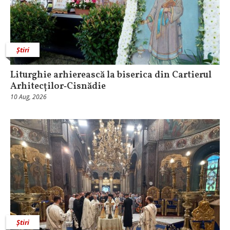
Știri
Liturghie arhierească la biserica din Cartierul
Arhitecților‑Cisnădie
10 Aug, 2026
Știri