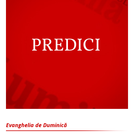
Evanghelia de Duminică