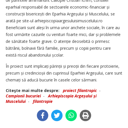
de părintele arhimandrit Caliopie Cristian Ichim, consilier
eparhial responsabil de sectoarele economic-financiar și
construcții bisericești din Eparhia Argeșului și Muscelului, se
arată pe site-ul arhiepiscopiaargesuluisimuscelului.ro
Beneficiarii sunt aleși în urma unor anchete sociale, în care au
fost urmărite cazurile cu venituri foarte mici, dar și problemele
de sănătate foarte grave. O atenție deosebită o primesc
bătrânii, bolnavii fără familie, precum și copiii pentru care
există riscul abandonului școlar.
În proiect sunt implicați părinții și preoții din fiecare protoierie,
precum și credincioșii din cuprinsul Eparhiei Argeșului, care sunt
chemați să aducă bucurie în casele celor sărmani.
Citeşte mai multe despre:
proiect filantropic
-
Campionii bucuriei
-
Arhiepiscopia Argeșului și
Muscelului
-
filantropie