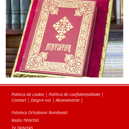
Politica de cookie
|
Politica de confidențialitate
|
Contact
|
Despre noi
|
Abonamente
|
Fototeca Ortodoxiei Românești
Radio TRINITAS
TV TRINITAS