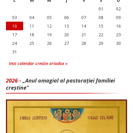
L
M
M
J
V
S
D
01
02
03
04
05
06
07
08
09
10
11
12
13
14
15
16
17
18
19
20
21
22
23
24
25
26
27
28
29
30
31
Vezi calendar crestin ortodox »
2026 -
„Anul omagial al pastorației familiei
creștine”