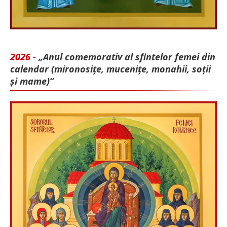
2026 -
„Anul comemorativ al sfintelor femei din
calendar (mironosițe, mu­cenițe, monahii, soții
și mame)”