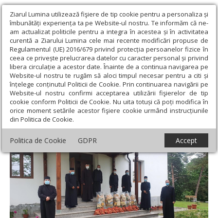
Ziarul Lumina utilizează fişiere de tip cookie pentru a personaliza și
îmbunătăți experiența ta pe Website-ul nostru. Te informăm că ne-
am actualizat politicile pentru a integra în acestea și în activitatea
curentă a Ziarului Lumina cele mai recente modificări propuse de
Regulamentul (UE) 2016/679 privind protecția persoanelor fizice în
ceea ce privește prelucrarea datelor cu caracter personal și privind
libera circulație a acestor date. Înainte de a continua navigarea pe
Website-ul nostru te rugăm să aloci timpul necesar pentru a citi și
Ziarul Lumina
›
Actualitate religioasă
›
Știri
›
Proiectul
înțelege conținutul Politicii de Cookie. Prin continuarea navigării pe
„Campionii bucuriei” continuă în Arhiepiscopia Argeșului și
Website-ul nostru confirmi acceptarea utilizării fişierelor de tip
Muscelului
cookie conform Politicii de Cookie. Nu uita totuși că poți modifica în
orice moment setările acestor fişiere cookie urmând instrucțiunile
Proiectul „Campionii bucuriei” continuă în
din Politica de Cookie.
Arhiepiscopia Argeșului și Muscelului
Politica de Cookie
GDPR
Accept