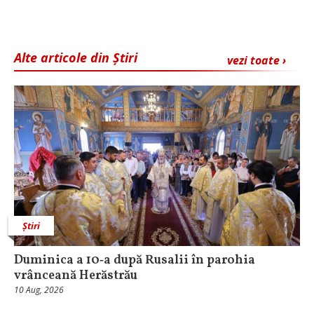
Alte articole din Știri
vezi toate ›
Știri
Duminica a 10‑a după Rusalii în parohia
vrânceană Herăstrău
10 Aug, 2026