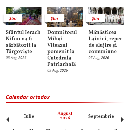
Știri
Știri
Știri
Sfântul Ierarh
Domnitorul
Mănăstirea
Nifon va fi
Mihai
Lainici, reper
sărbătorit la
Viteazul
de slujire şi
Târgoviște
pomenit la
comuniune
Catedrala
03 Aug, 2026
07 Aug, 2026
Patriarhală
09 Aug, 2026
Calendar ortodox
‹
›
August
Iulie
Septembrie
O
2026