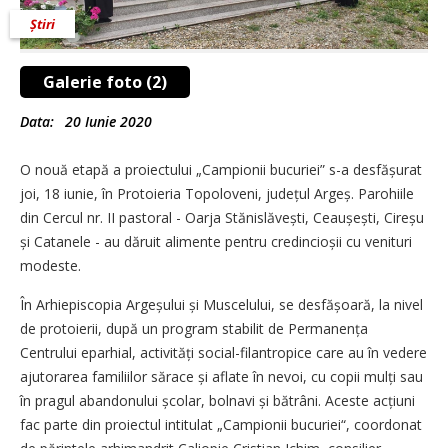
Știri
Galerie foto (2)
Data:
20 Iunie 2020
O nouă etapă a proiectului „Campionii bucuriei” s-a desfășu­rat
joi, 18 iunie, în Protoieria Topoloveni, județul Argeș. Parohiile
din Cercul nr. II pastoral - Oarja Stănislăvești, Ceaușești, Cireșu
și Catanele - au dăruit alimente pentru credincioșii cu venituri
modeste.
În Arhiepiscopia Argeșului și Muscelului, se desfășoară, la nivel
de protoierii, după un program stabilit de Permanența
Centrului eparhial, activități social-filantropice care au în vedere
ajutorarea familiilor sărace și aflate în nevoi, cu copii mulți sau
în pragul abandonului școlar, bolnavi și bătrâni. Aceste acțiuni
fac parte din proiectul intitulat „Campionii bucuriei“, coordonat