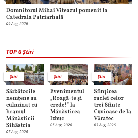
Domnitorul Mihai Viteazul pomenit la
Catedrala Patriarhală
09 Aug, 2026
TOP 6 Știri
Știri
Știri
Știri
Sărbătorile
Evenimentul
Sfințirea
nemţene au
„Roagă-te și
raclei celor
culminat cu
crede!” la
trei Sfinte
hramul
Mănăstirea
Cuvioase de la
Mănăstirii
Izbuc
Văratec
Sihăstria
05 Aug, 2026
03 Aug, 2026
07 Aug, 2026