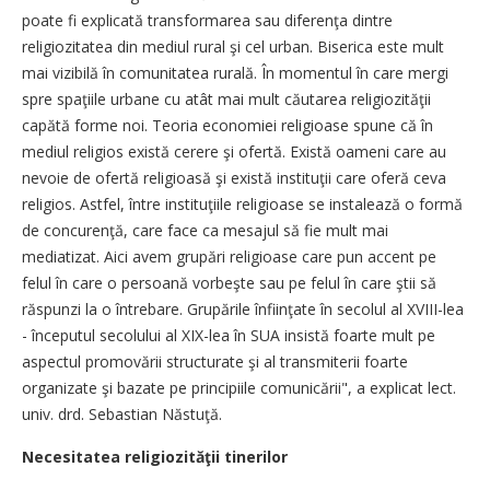
poate fi explicată transformarea sau diferenţa dintre
religiozitatea din mediul rural şi cel urban. Biserica este mult
mai vizibilă în comunitatea rurală. În momentul în care mergi
spre spaţiile urbane cu atât mai mult căutarea religiozităţii
capătă forme noi. Teoria economiei religioase spune că în
mediul religios există cerere şi ofertă. Există oameni care au
nevoie de ofertă religioasă şi există instituţii care oferă ceva
religios. Astfel, între instituţiile religioase se instalează o formă
de concurenţă, care face ca mesajul să fie mult mai
mediatizat. Aici avem grupări religioase care pun accent pe
felul în care o persoană vorbeşte sau pe felul în care ştii să
răspunzi la o întrebare. Grupările înfiinţate în secolul al XVIII-lea
- începutul secolului al XIX-lea în SUA insistă foarte mult pe
aspectul promovării structurate şi al transmiterii foarte
organizate şi bazate pe principiile comunicării", a explicat lect.
univ. drd. Sebastian Năstuţă.
Necesitatea religiozităţii tinerilor