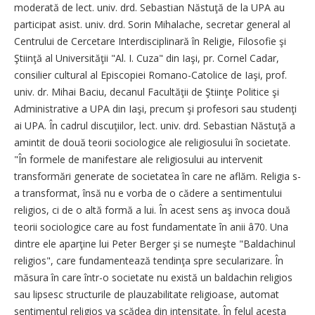
moderată de lect. univ. drd. Sebastian Năstuţă de la UPA au
participat asist. univ. drd. Sorin Mihalache, secretar general al
Centrului de Cercetare Interdisciplinară în Religie, Filosofie şi
Ştiinţă al Universităţii "Al. I. Cuza" din Iaşi, pr. Cornel Cadar,
consilier cultural al Episcopiei Romano-Catolice de Iaşi, prof.
univ. dr. Mihai Baciu, decanul Facultăţii de Ştiinţe Politice şi
Administrative a UPA din Iaşi, precum şi profesori sau studenţi
ai UPA. În cadrul discuţiilor, lect. univ. drd. Sebastian Năstuţă a
amintit de două teorii sociologice ale religiosului în societate.
"În formele de manifestare ale religiosului au intervenit
transformări generate de societatea în care ne aflăm. Religia s-
a transformat, însă nu e vorba de o cădere a sentimentului
religios, ci de o altă formă a lui. În acest sens aş invoca două
teorii sociologice care au fost fundamentate în anii â70. Una
dintre ele aparţine lui Peter Berger şi se numeşte "Baldachinul
religios", care fundamentează tendinţa spre secularizare. În
măsura în care într-o societate nu există un baldachin religios
sau lipsesc structurile de plauzabilitate religioase, automat
sentimentul religios va scădea din intensitate. În felul acesta