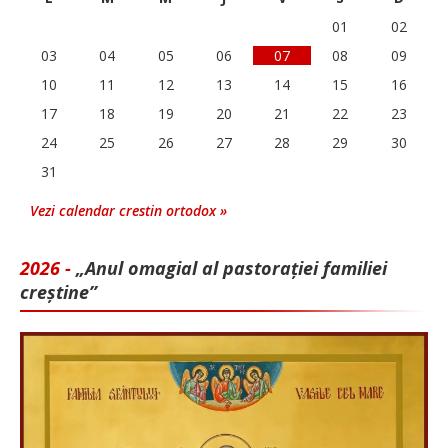
01
02
03
04
05
06
07
08
09
10
11
12
13
14
15
16
17
18
19
20
21
22
23
24
25
26
27
28
29
30
31
Vezi calendar crestin ortodox »
2026 -
„Anul omagial al pastorației familiei
creștine”