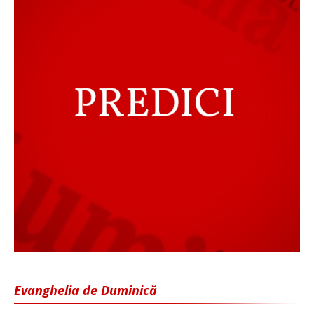
Evanghelia de Duminică