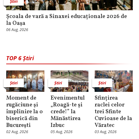
Știri
Școala de vară a Sinaxei educaționale 2026 de
la Oaşa
06 Aug, 2026
TOP 6 Știri
Știri
Știri
Știri
Moment de
Evenimentul
Sfințirea
rugăciune şi
„Roagă-te și
raclei celor
împlinire la o
crede!” la
trei Sfinte
biserică din
Mănăstirea
Cuvioase de la
Bucureşti
Izbuc
Văratec
02 Aug, 2026
05 Aug, 2026
03 Aug, 2026