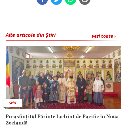
Alte articole din Știri
vezi toate ›
Știri
Preasfințitul Părinte Iachint de Pacific în Noua
Zeelandă