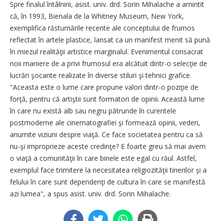
Spre finalul întâlnirii, asist. univ. drd. Sorin Mihalache a amintit
că, în 1993, Bienala de la Whitney Museum, New York,
exemplifica răsturnările recente ale conceptului de frumos
reflectat în artele plastice, lansat ca un manifest menit să pună
în miezul realităţii artistice marginalul. Evenimentul consacrat
noii maniere de a privi frumosul era alcătuit dintr-o selecţie de
lucrări şocante realizate în diverse stiluri şi tehnici grafice.
"Aceasta este o lume care propune valori dintr-o poziţie de
forţă, pentru că artiştii sunt formatori de opinii. Această lume
în care nu există alb sau negru pătrunde în curentele
postmoderne ale cinematografiei şi formează opinii, vederi,
anumite viziuni despre viaţă. Ce face societatea pentru ca să
nu-şi improprieze aceste credinţe? E foarte greu să mai avem
o viaţă a comunităţii în care binele este egal cu răul. Astfel,
exemplul face trimitere la necesitatea religiozităţii tinerilor şi a
felului în care sunt dependenţi de cultura în care se manifestă
azi lumea", a spus asist. univ. drd. Sorin Mihalache.