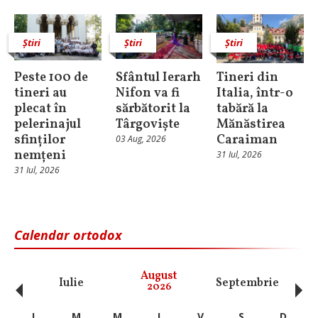
Știri
Știri
Știri
Peste 100 de
Sfântul Ierarh
Tineri din
tineri au
Nifon va fi
Italia, într-o
plecat în
sărbătorit la
tabără la
pelerinajul
Târgoviște
Mănăstirea
sfinților
Caraiman
03 Aug, 2026
nemțeni
31 Iul, 2026
31 Iul, 2026
Calendar ortodox
‹
›
August
Iulie
Septembrie
O
2026
L
M
M
J
V
S
D