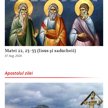
Matei 22, 23–33 (Iisus și saducheii)
07 Aug, 2026
Apostolul zilei