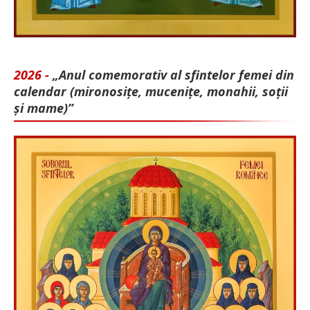
2026 -
„Anul comemorativ al sfintelor femei din
calendar (mironosițe, mu­cenițe, monahii, soții
și mame)”