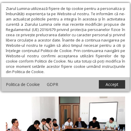
Ziarul Lumina utilizează fişiere de tip cookie pentru a personaliza și
îmbunătăți experiența ta pe Website-ul nostru. Te informăm că ne-
am actualizat politicile pentru a integra în acestea și în activitatea
curentă a Ziarului Lumina cele mai recente modificări propuse de
Regulamentul (UE) 2016/679 privind protecția persoanelor fizice în
ceea ce privește prelucrarea datelor cu caracter personal și privind
libera circulație a acestor date. Înainte de a continua navigarea pe
Website-ul nostru te rugăm să aloci timpul necesar pentru a citi și
Ziarul Lumina
›
Actualitate religioasă
›
Știri
›
„Religiozitatea
înțelege conținutul Politicii de Cookie. Prin continuarea navigării pe
omului contemporan - O abordare interdisciplinară a
Website-ul nostru confirmi acceptarea utilizării fişierelor de tip
comportamentului religios“
cookie conform Politicii de Cookie. Nu uita totuși că poți modifica în
orice moment setările acestor fişiere cookie urmând instrucțiunile
„Religiozitatea omului contemporan - O
din Politica de Cookie.
abordare interdisciplinară a
Politica de Cookie
GDPR
Accept
comportamentului religios“