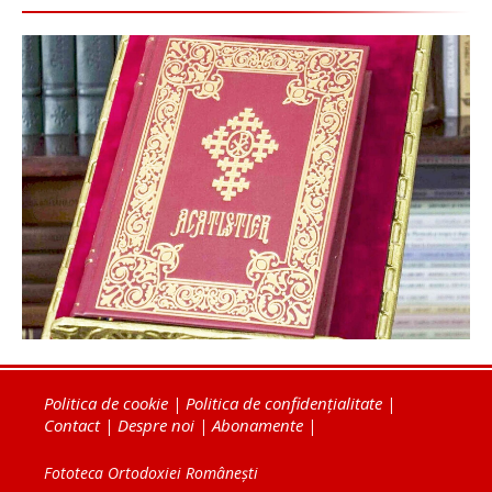
Politica de cookie
|
Politica de confidențialitate
|
Contact
|
Despre noi
|
Abonamente
|
Fototeca Ortodoxiei Românești