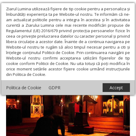
Ziarul Lumina utilizează fişiere de tip cookie pentru a personaliza și
îmbunătăți experiența ta pe Website-ul nostru. Te informăm că ne-
am actualizat politicile pentru a integra în acestea și în activitatea
curentă a Ziarului Lumina cele mai recente modificări propuse de
Regulamentul (UE) 2016/679 privind protecția persoanelor fizice în
ceea ce privește prelucrarea datelor cu caracter personal și privind
libera circulație a acestor date. Înainte de a continua navigarea pe
Website-ul nostru te rugăm să aloci timpul necesar pentru a citi și
Ziarul Lumina
›
Actualitate religioasă
›
Știri
›
Rugăciunea în
înțelege conținutul Politicii de Cookie. Prin continuarea navigării pe
gândirea Sfinţilor Părinţi
Website-ul nostru confirmi acceptarea utilizării fişierelor de tip
cookie conform Politicii de Cookie. Nu uita totuși că poți modifica în
Rugăciunea în gândirea Sfinţilor Părinţi
orice moment setările acestor fişiere cookie urmând instrucțiunile
din Politica de Cookie.
Politica de Cookie
GDPR
Accept