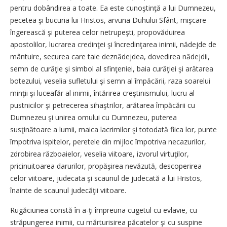
pentru dobândirea a toate. Ea este cunoştinţă a lui Dumnezeu,
pecetea şi bucuria lui Hristos, arvuna Duhului Sfânt, mişcare
îngerească şi puterea celor netrupeşti, propovăduirea
apostolilor, lucrarea credinţei şi încredinţarea inimii, nădejde de
mântuire, securea care taie deznădejdea, dovedirea nădejdii,
semn de curăţie şi simbol al sfinţeniei, baia curăţiei şi arătarea
botezului, veselia sufletului şi semn al împăcării, raza soarelui
minţii şi luceafăr al inimii, întărirea creştinismului, lucru al
pustnicilor şi petrecerea sihaştrilor, arătarea împăcării cu
Dumnezeu şi unirea omului cu Dumnezeu, puterea
susţinătoare a lumii, maica lacrimilor şi totodată fiica lor, punte
împotriva ispitelor, peretele din mijloc împotriva necazurilor,
zdrobirea războaielor, veselia viitoare, izvorul virtuţilor,
pricinuitoarea darurilor, propăşirea nevăzută, descoperirea
celor viitoare, judecata şi scaunul de judecată a lui Hristos,
înainte de scaunul judecăţii viitoare.
Rugăciunea constă în a-ţi împreuna cugetul cu evlavie, cu
străpungerea inimii, cu mărturisirea păcatelor şi cu suspine