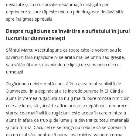
nevăzute şi cu o dispoziţie nepătimaşă câştigată prin
deprindere şi care răpeşte mintea prin dragoste desăvârşită
spre înălţimea spirituală.
Despre rugăciune ca învârtire a sufletului în jurul
lucrurilor dumnezeieşti
Sfântul Marcu Ascetul spune că toate câte le vorbim sau le
săvârşim fără rugăciune ni se arată mai pe urmă sau greşite,
sau vătămătoare, dovedindu-ne lipsiţi de sens prin cele ce
urmează.
Rugăciunea neîntreruptă constă în a avea mintea alipită de
Dumnezeu, în a depinde şi a te încrede pururea în El. Când ai
ajuns în vremea rugăciunii să nu-ţi mai tulbure mintea nimic din
cele ale lumii, să ştii că te afli în hotarele nepătimirii, deoarece
starea cea mai înaltă a rugăciunii este aceea în care mintea a
ajuns în afară de trup şi de lume şi a devenit cu totul imaterială
şi fără formă. Căci, cel ce se roagă nu trebuie să se oprească
din urcuşul său, pentru că numai aşa mintea va putea urma