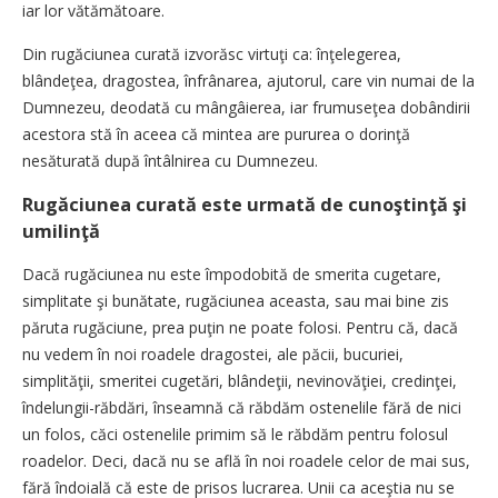
iar lor vătămătoare.
Din rugăciunea curată izvorăsc virtuţi ca: înţelegerea,
blândeţea, dragostea, înfrânarea, ajutorul, care vin numai de la
Dumnezeu, deodată cu mângâierea, iar frumuseţea dobândirii
acestora stă în aceea că mintea are pururea o dorinţă
nesăturată după întâlnirea cu Dumnezeu.
Rugăciunea curată este urmată de cunoştinţă şi
umilinţă
Dacă rugăciunea nu este împodobită de smerita cugetare,
simplitate şi bunătate, rugăciunea aceasta, sau mai bine zis
păruta rugăciune, prea puţin ne poate folosi. Pentru că, dacă
nu vedem în noi roadele dragostei, ale păcii, bucuriei,
simplităţii, smeritei cugetări, blândeţii, nevinovăţiei, credinţei,
îndelungii-răbdări, înseamnă că răbdăm ostenelile fără de nici
un folos, căci ostenelile primim să le răbdăm pentru folosul
roadelor. Deci, dacă nu se află în noi roadele celor de mai sus,
fără îndoială că este de prisos lucrarea. Unii ca aceştia nu se