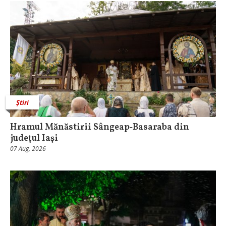
Știri
Hramul Mănăstirii Sângeap‑Basaraba din
judeţul Iaşi
07 Aug, 2026