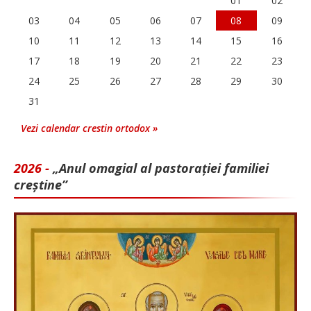
01
02
03
04
05
06
07
08
09
10
11
12
13
14
15
16
17
18
19
20
21
22
23
24
25
26
27
28
29
30
31
Vezi calendar crestin ortodox »
2026 -
„Anul omagial al pastorației familiei
creștine”