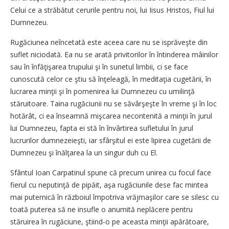
Celui ce a străbătut cerurile pentru noi, lui Iisus Hristos, Fiul lui
Dumnezeu.
Rugăciunea neîncetată este aceea care nu se isprăveşte din
suflet niciodată. Ea nu se arată privitorilor în întinderea mâinilor
sau în înfăţişarea trupului şi în sunetul limbii, ci se face
cunoscută celor ce ştiu să înţeleagă, în meditaţia cugetării, în
lucrarea minţii şi în pomenirea lui Dumnezeu cu umilinţă
stăruitoare. Taina rugăciunii nu se săvârşeşte în vreme şi în loc
hotărât, ci ea înseamnă mişcarea necontenită a minţii în jurul
lui Dumnezeu, fapta ei stă în învârtirea sufletului în jurul
lucrurilor dumnezeieşti, iar sfârşitul ei este lipirea cugetării de
Dumnezeu şi înălţarea la un singur duh cu El.
Sfântul Ioan Carpatinul spune că precum unirea cu focul face
fierul cu neputinţă de pipăit, aşa rugăciunile dese fac mintea
mai puternică în războiul împotriva vrăjmaşilor care se silesc cu
toată puterea să ne insufle o anumită neplăcere pentru
stăruirea în rugăciune, ştiind-o pe aceasta minţii apărătoare,