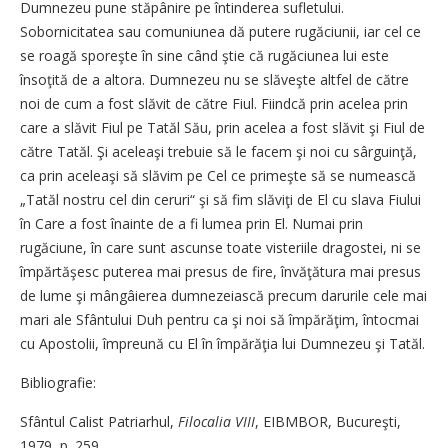
Dumnezeu pune stăpânire pe întinderea sufletului.
Sobornicitatea sau comuniunea dă putere rugăciunii, iar cel ce
se roagă sporeşte în sine când ştie că rugăciunea lui este
însoţită de a altora. Dumnezeu nu se slăveşte altfel de către
noi de cum a fost slăvit de către Fiul. Fiindcă prin acelea prin
care a slăvit Fiul pe Tatăl Său, prin acelea a fost slăvit şi Fiul de
către Tatăl. Şi aceleaşi trebuie să le facem şi noi cu sârguinţă,
ca prin aceleaşi să slăvim pe Cel ce primeşte să se numească
„Tatăl nostru cel din ceruri“ şi să fim slăviţi de El cu slava Fiului
în Care a fost înainte de a fi lumea prin El. Numai prin
rugăciune, în care sunt ascunse toate visteriile dragostei, ni se
împărtăşesc puterea mai presus de fire, învăţătura mai presus
de lume şi mângâierea dumnezeiască precum darurile cele mai
mari ale Sfântului Duh pentru ca şi noi să împărăţim, întocmai
cu Apostolii, împreună cu El în împărăţia lui Dumnezeu şi Tatăl.
Bibliografie:
Sfântul Calist Patriarhul,
Filocalia VIII
, EIBMBOR, Bucureşti,
1979, p. 259.