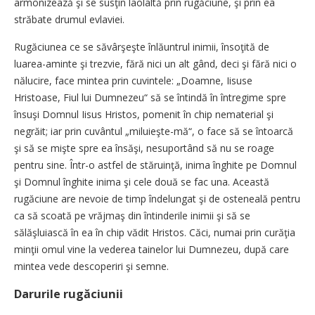
armonizează şi se susţin laolaltă prin rugăciune, şi prin ea
străbate drumul evlaviei.
Rugăciunea ce se săvârşeşte înlăuntrul inimii, însoţită de
luarea-aminte şi trezvie, fără nici un alt gând, deci şi fără nici o
nălucire, face mintea prin cuvintele: „Doamne, Iisuse
Hristoase, Fiul lui Dumnezeu“ să se întindă în întregime spre
însuşi Domnul Iisus Hristos, pomenit în chip nematerial şi
negrăit; iar prin cuvântul „miluieşte-mă“, o face să se întoarcă
şi să se mişte spre ea însăşi, nesuportând să nu se roage
pentru sine. Într-o astfel de stăruinţă, inima înghite pe Domnul
şi Domnul înghite inima şi cele două se fac una. Această
rugăciune are nevoie de timp îndelungat şi de osteneală pentru
ca să scoată pe vrăjmaş din întinderile inimii şi să se
sălăşluiască în ea în chip vădit Hristos. Căci, numai prin curăţia
minţii omul vine la vederea tainelor lui Dumnezeu, după care
mintea vede descoperiri şi semne.
Darurile rugăciunii