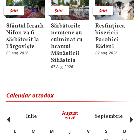
Știri
Știri
Știri
Sfântul Ierarh
Sărbătorile
Resfințirea
Nifon va fi
nemţene au
bisericii
sărbătorit la
culminat cu
Parohiei
Târgoviște
hramul
Rădeni
Mănăstirii
03 Aug, 2026
02 Aug, 2026
Sihăstria
07 Aug, 2026
Calendar ortodox
‹
›
August
Iulie
Septembrie
O
2026
L
M
M
J
V
S
D