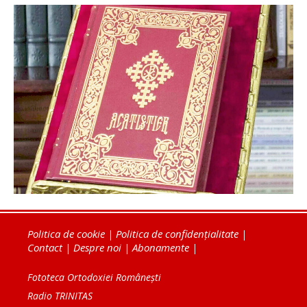
Politica de cookie
|
Politica de confidențialitate
|
Contact
|
Despre noi
|
Abonamente
|
Fototeca Ortodoxiei Românești
Radio TRINITAS