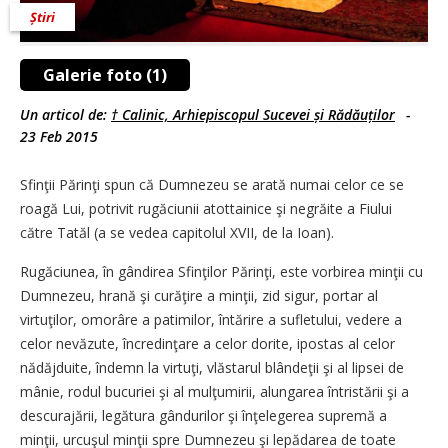
Știri
Galerie foto (1)
Un articol de:
† Calinic, Arhiepiscopul Sucevei și Rădăuților
-
23 Feb 2015
Sfinţii Părinţi spun că Dumnezeu se arată numai celor ce se
roagă Lui, potrivit rugăciunii atottainice şi negrăite a Fiului
către Tatăl (a se vedea capitolul XVII, de la Ioan).
Rugăciunea, în gândirea Sfinţilor Părinţi, este vorbirea minţii cu
Dumnezeu, hrană şi curăţire a minţii, zid sigur, portar al
virtuţilor, omorâre a patimilor, întărire a sufletului, vedere a
celor nevăzute, încredinţare a celor dorite, ipostas al celor
nădăjduite, îndemn la virtuţi, vlăstarul blândeţii şi al lipsei de
mânie, rodul bucuriei şi al mulţumirii, alungarea întristării şi a
descurajării, legătura gândurilor şi înţelegerea supremă a
minţii, urcuşul minţii spre Dumnezeu şi lepădarea de toate