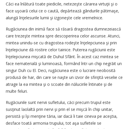
Căci ea înlătură toate piedicile, netezeşte cărarea virtuţii şi o
face uşoară celui ce o caută, depărtează gândurile pătimaşe,
alungă înţelesurile lumii şi izgoneşte cele vremelnice.
Rugăciunea din inimă face să răsară dragostea dumnezeiască
care trezeşte mintea spre descoperirea celor ascunse. Atunci,
mintea unindu-se cu dragostea rodeşte înţelepciunea şi prin
înţelepciune dă rostire celor tainice. Puterea rugăciunii este
înţelepciunea mişcată de Duhul Sfânt. În acest caz mintea se
face nematerială şi luminoasă, formând într-un chip negrăit un
singur Duh cu El. Deci, rugăciunea este o lucrare neobosită
produsă de har, din care se naşte un izvor de sfinţită veselie ce
atrage la ea mintea şi o scoate din nălucirile întinate şi de
multe feluri.
Rugăciunile sunt nervii sufletului, căci precum trupul este
susţinut laolaltă prin nervi şi prin el se mişcă în chip unitar,
persistă şi îşi menţine tăria, iar dacă îi taie cineva pe aceştia,
desface toată armonia trupului, tot aşa sufletele se