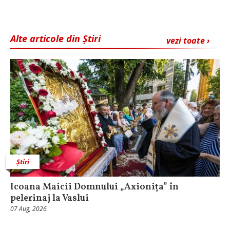
Alte articole din Știri
vezi toate ›
Știri
Icoana Maicii Domnului „Axionița” în
pelerinaj la Vaslui
07 Aug, 2026