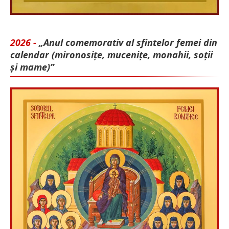
2026 -
„Anul comemorativ al sfintelor femei din
calendar (mironosițe, mu­cenițe, monahii, soții
și mame)”