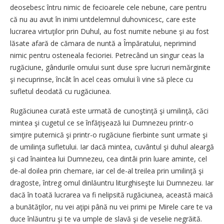
deosebesc întru nimic de fecioarele cele nebune, care pentru
că nu au avut în inimi untdelemnul duhovnicesc, care este
lucrarea virtuţilor prin Duhul, au fost numite nebune şi au fost
lăsate afară de cămara de nuntă a Împăratului, neprimind
nimic pentru osteneala fecioriei. Petrecând un singur ceas la
rugăciune, gândurile omului sunt duse spre lucruri nemărginite
şi necuprinse, încât în acel ceas omului îi vine să plece cu
sufletul deodată cu rugăciunea.
Rugăciunea curată este urmată de cunoştinţă şi umilinţă, căci
mintea şi cugetul ce se înfăţişează lui Dumnezeu printr-o
simţire puternică şi printr-o rugăciune fierbinte sunt urmate şi
de umilinţa sufletului. Iar dacă mintea, cuvântul şi duhul aleargă
şi cad înaintea lui Dumnezeu, cea dintâi prin luare aminte, cel
de-al doilea prin chemare, iar cel de-al treilea prin umilinţă şi
dragoste, întreg omul dinlăuntru liturghiseşte lui Dumnezeu. Iar
dacă în toată lucrarea va fi nelipsită rugăciunea, această maică
a bunătăţilor, nu vei aţipi până nu vei primi pe Mirele care te va
duce înlăuntru şi te va umple de slavă şi de veselie negrăită.