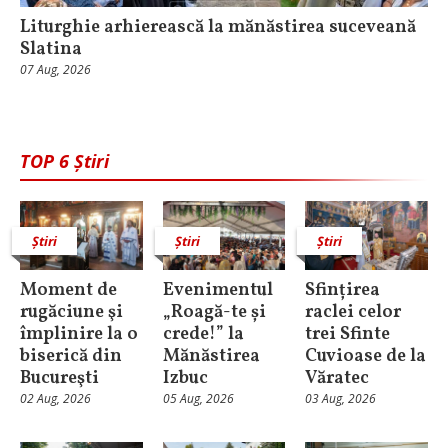
Liturghie arhierească la mănăstirea suceveană
Slatina
07 Aug, 2026
TOP 6 Știri
Știri
Știri
Știri
Moment de
Evenimentul
Sfințirea
rugăciune şi
„Roagă-te și
raclei celor
împlinire la o
crede!” la
trei Sfinte
biserică din
Mănăstirea
Cuvioase de la
Bucureşti
Izbuc
Văratec
02 Aug, 2026
05 Aug, 2026
03 Aug, 2026