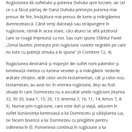
Rugăciunea dă sufletului şi puterea Duhului spre lucrare, iar cel
ce s-a făcut părtaş de Darul Duhului primeşte puterea mai
presus de fire, învăţătura mai presus de lume şi mângâierea
dumnezeiască. Când simţi dulceaţă sau străpungere în
rugăciune, rămâi în acea stare, căci atunci se află păzitorul
care se roagă împreună cu noi. Sau cum spune Sfântul Pavel:
„Omul lăuntric primeşte prin rugăciune cuvinte negrăite pe care
nu este cu putinţă omului a le spune“ (II Corinteni 12, 4).
Rugăciunea destramă şi risipeşte din suflet norii patimilor şi
luminează mintea cu lumina veseliei şi a mângâierii. Vederile
arătate sfinţilor, atât celor vechi-testamentari, cât şi celor nou-
testametari, au avut loc în vremea rugăciunii, deşi au fost
situaţii în care Dumnezeu nu a ascultat unele rugăciuni (Ieşirea
32; 30-35; Isaia 1, 15; 29, 13; Ieremia 7, 16; 11, 14; Amos 7, 8-
9). Numai prin rugăciune, care este duh şi viaţă, aducem în
suflet bunăvoinţa luminoasă a lui Dumnezeu şi sălăşluirea Lui,
ne facem biserică a lui Dumnezeu cu pregătire pentru
odihnirea în El. Pomenirea continuă în rugăciune a lui