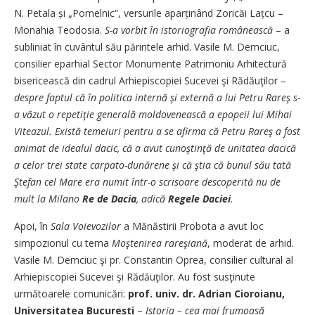
N. Petala și „Pomelnic“, versurile aparținând Zoricăi Lațcu –
Monahia Teodosia.
S-a vorbit în istoriografia românească
– a
subliniat în cuvântul său părintele arhid. Vasile M. Demciuc,
consilier eparhial Sector Monumente Patrimoniu Arhitectură
bisericească din cadrul Arhiepiscopiei Sucevei şi Rădăuţilor –
despre faptul că în politica internă şi externă a lui Petru Rareş s-
a văzut o repetiţie generală moldovenească a epopeii lui Mihai
Viteazul. Există temeiuri pentru a se afirma că Petru Rareş a fost
animat de idealul dacic, că a avut cunoştinţă de unitatea dacică
a celor trei state carpato-dunărene şi că ştia că bunul său tată
Ştefan cel Mare era numit într-o scrisoare descoperită nu de
mult la Milano
Re de Dacia
, adică
Regele Daciei
.
Apoi, în
Sala Voievozilor
a Mănăstirii Probota a avut loc
simpozionul cu tema
Moştenirea rareşiană
, moderat de arhid.
Vasile M. Demciuc şi pr. Constantin Oprea, consilier cultural al
Arhiepiscopiei Sucevei şi Rădăuţilor. Au fost susţinute
următoarele comunicări:
prof. univ. dr. Adrian Cioroianu,
Universitatea București
–
Istoria – cea mai frumoasă