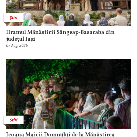
Știri
Hramul Mănăstirii Sângeap‑Basaraba din
judeţul Iaşi
07 Aug, 2026
Știri
Icoana Maicii Domnului de la Mănăstirea