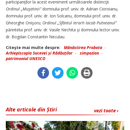
participanţilor la acest eveniment următoarele distincţii:
Ordinul „Muşatinii”
domnului prof. univ. dr. Adrian Cioroianu,
domnului prof. univ. dr. Ion Solcanu, domnului prof. univ. dr.
Gheorghe Onişoru;
Ordinul „Sfântul Ierarh Iacob Putneanul”
părintelui prof. univ. dr. Vasile Nechita şi domnului lector univ.
dr. Bogdan Constantin Neculau.
Citeşte mai multe despre:
Mănăstirea Probota
-
Arhiepiscopia Sucevei și Rădăuților
-
simpozion
-
patrimoniul UNESCO
Alte articole din Știri
vezi toate ›