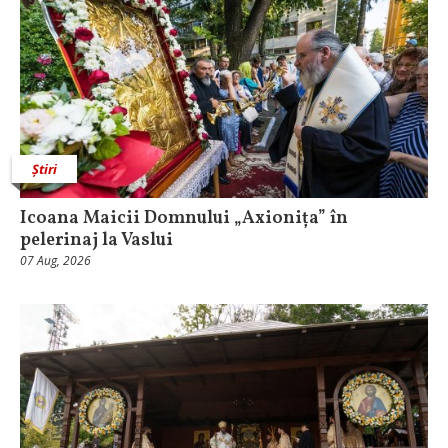
Știri
Icoana Maicii Domnului „Axionița” în
pelerinaj la Vaslui
07 Aug, 2026