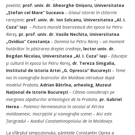
poveste;
prof. univ. dr. Gheorghe Onișoru, Universitatea
„Ștefan cel Mare” Suceava
– Glasul istoriei în ctitoriile
rareşiene;
prof. univ. dr. Ion Solcanu, Universitatea „Al. I.
Cuza” Iași
– Pictura murală bisericească din epoca lui Petru
Rareş,
pr. prof. univ. dr. Vasile Nechita, Universitatea
„Ovidius” Constanța
– Domnia lui Petru Rareş – un moment
hotărâtor în păstrarea dreptei credinţe
, lector univ. dr.
Bogdan Nicolau, Universitatea „Al. I. Cuza” Iași
– Educaţie
şi cultură în epoca lui Petru Rareş,
dr. Tereza Sinigalia,
Institutul de Istoria Artei „G. Oprescu” Bucureşti
– Teme
noi în iconografia bisericilor din Moldova introduse după
modelul Probota,
Adrian Bătrîna, arheolog, Muzeul
Național de Istorie Bucureşti
– Câteva consideraţii pe
marginea săpăturilor arheologice de la Probota
,
pr. Gabriel
Herea
– Polemici hermeneutice în secolul al XVI-lea
moldovenesc. Inscripţiile şi iconografia scenei – Aici este
Ţarigradul – Asediul Constantinopolului de la Moldoviţa
.
La sfârşitul simpozionului, părintele Constantin Oprea a