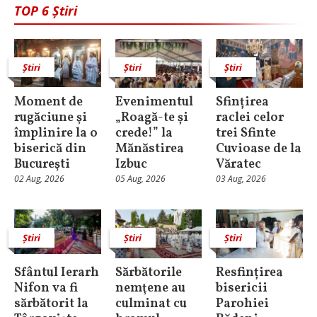
TOP 6 Știri
Știri
Știri
Știri
Moment de
Evenimentul
Sfințirea
rugăciune şi
„Roagă-te și
raclei celor
împlinire la o
crede!” la
trei Sfinte
biserică din
Mănăstirea
Cuvioase de la
Bucureşti
Izbuc
Văratec
02 Aug, 2026
05 Aug, 2026
03 Aug, 2026
Știri
Știri
Știri
Sfântul Ierarh
Sărbătorile
Resfințirea
Nifon va fi
nemţene au
bisericii
sărbătorit la
culminat cu
Parohiei