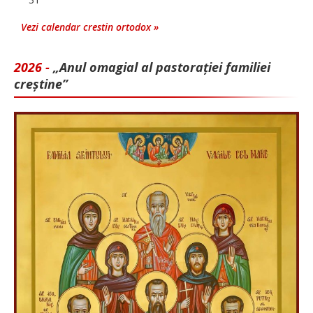
Vezi calendar crestin ortodox »
2026 -
„Anul omagial al pastorației familiei
creștine”