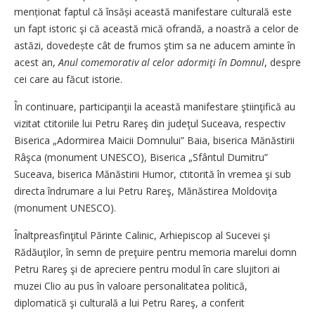
menționat faptul că însăși această manifestare culturală este
un fapt istoric şi că această mică ofrandă, a noastră a celor de
astăzi, dovedește cât de frumos ştim sa ne aducem aminte în
acest an,
Anul comemorativ al celor adormiţi în Domnul
, despre
cei care au făcut istorie.
În continuare, participanţii la această manifestare ştiinţifică au
vizitat ctitoriile lui Petru Rareş din judeţul Suceava, respectiv
Biserica „Adormirea Maicii Domnului” Baia, biserica Mănăstirii
Râşca (monument UNESCO), Biserica „Sfântul Dumitru”
Suceava, biserica Mănăstirii Humor, ctitorită în vremea şi sub
directa îndrumare a lui Petru Rareş, Mănăstirea Moldoviţa
(monument UNESCO).
Înaltpreasfinţitul Părinte Calinic, Arhiepiscop al Sucevei şi
Rădăuţilor, în semn de preţuire pentru memoria marelui domn
Petru Rareş şi de apreciere pentru modul în care slujitori ai
muzei Clio au pus în valoare personalitatea politică,
diplomatică şi culturală a lui Petru Rareş, a conferit