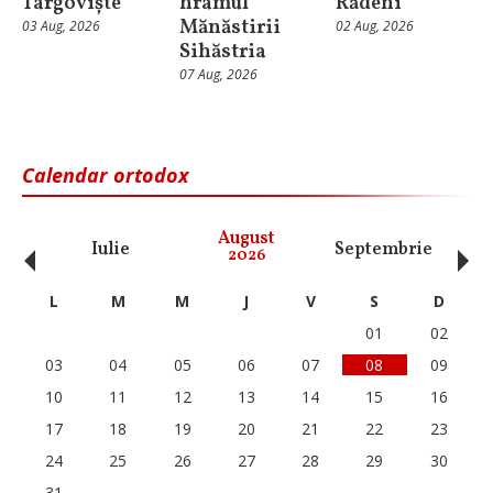
Târgoviște
hramul
Rădeni
Mănăstirii
03 Aug, 2026
02 Aug, 2026
Sihăstria
07 Aug, 2026
Calendar ortodox
‹
›
August
Iulie
Septembrie
O
2026
L
M
M
J
V
S
D
01
02
03
04
05
06
07
08
09
10
11
12
13
14
15
16
17
18
19
20
21
22
23
24
25
26
27
28
29
30
31