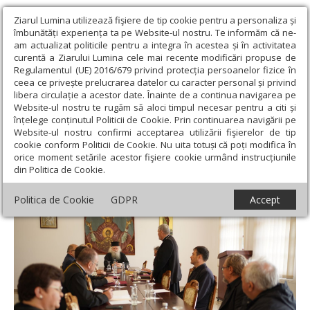
Ziarul Lumina utilizează fişiere de tip cookie pentru a personaliza și
îmbunătăți experiența ta pe Website-ul nostru. Te informăm că ne-
am actualizat politicile pentru a integra în acestea și în activitatea
curentă a Ziarului Lumina cele mai recente modificări propuse de
Regulamentul (UE) 2016/679 privind protecția persoanelor fizice în
ceea ce privește prelucrarea datelor cu caracter personal și privind
libera circulație a acestor date. Înainte de a continua navigarea pe
Website-ul nostru te rugăm să aloci timpul necesar pentru a citi și
Ziarul Lumina
›
Actualitate religioasă
›
Știri
›
Simpozionul
înțelege conținutul Politicii de Cookie. Prin continuarea navigării pe
„Moștenirea rareşiană” la Mănăstirea Probota
Website-ul nostru confirmi acceptarea utilizării fişierelor de tip
cookie conform Politicii de Cookie. Nu uita totuși că poți modifica în
Simpozionul „Moștenirea rareşiană” la
orice moment setările acestor fişiere cookie urmând instrucțiunile
din Politica de Cookie.
Mănăstirea Probota
Politica de Cookie
GDPR
Accept