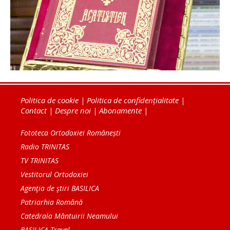
Politica de cookie
|
Politica de confidențialitate
|
Contact
|
Despre noi
|
Abonamente
|
Fototeca Ortodoxiei Românești
Radio TRINITAS
TV TRINITAS
Vestitorul Ortodoxiei
Agenţia de ştiri BASILICA
Patriarhia Română
Catedrala Mântuirii Neamului
BASILICA Travel