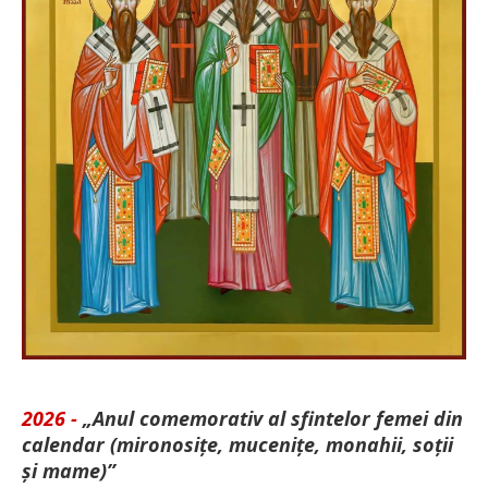
2026 -
„Anul comemorativ al sfintelor femei din
calendar (mironosițe, mu­cenițe, monahii, soții
și mame)”