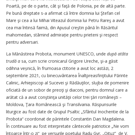
Poartă, pe de o parte, cât şi faţă de Polonia, pe de altă parte.
Pe bună dreptate s-a afirmat că între domnia lui Ştefan cel
Mare şi cea a lui Mihai Viteazul domnia lui Petru Rareş a avut
cea mai întinsă faimă, din Apusul creştin până în Răsăritul
mahomedan, stârnind admirație pentru prieteni şi respect
pentru adversari.
La Mănăstirea Probota, monument UNESCO, unde
după atâta
trudă a
sa, cum scrie cronicarul Grigore Ureche, şi-a găsit
odihna veșnică, în frumoasa ctitorie a avut loc astăzi, 2
septembrie 2021, cu binecuvântarea Înaltpreasfinţitului Părinte
Calinic, Arhiepiscop al Sucevei şi Rădăuţilor, slujba de pomenire
oficiată de un sobor de preoţi şi diaconi, pentru domnul care a
arătat că a avut conştiinţa unităţii celor trei ţări româneşti –
Moldova, Ţara Românească şi Transilvania. Răspunsurile
liturgice au fost date de Grupul Psaltic „Sfântul Inochentie de la
Probota“ coordonat de părintele Constantin Dan Magdalena.
În continuare au fost interpretate cântecele patriotice „Ne vom
întoarce într-o zi“ pe versurile poetului Radu Gyr, „Oituz” de V.