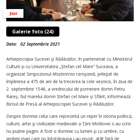
Știri
Galerie foto (24)
Data:
02 Septembrie 2021
Arhiepiscopia Sucevei şi Rădăuților, în parteneriat cu Ministerul
Culturii și cu Universitatea „Ștefan cel Mare” Suceava, a
organizat Simpozionul
Moștenirea rareşiană
, prilejuit de
împlinirea a 475 de ani de la trecerea la cele veșnice, în ziua de
2 septembrie 1546, a vrednicului de pomenire domn Petru
Rareș, fiul marelui domn Ștefan cel Mare și Sfânt, informează
Biroul de Presă al Arhiepiscopiei Sucevei și Rădăuților.
Despre domnia celui care reprezintă un reper în istoria politică,
culturii, artei şi civilizației medievale a Țării Moldovei s-au scris
nu puține pagini. A fost o domnie cu lumini şi cu umbre, cu
ambiţii mari care nu întotdeauna i-au reușit, atât față de