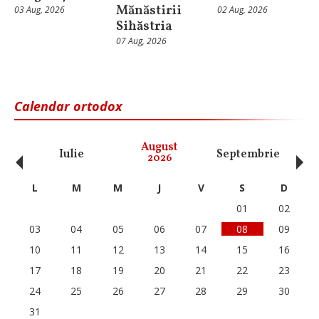
Mănăstirii
03 Aug, 2026
02 Aug, 2026
Sihăstria
07 Aug, 2026
Calendar ortodox
‹
›
August
Iulie
Septembrie
O
2026
L
M
M
J
V
S
D
01
02
03
04
05
06
07
08
09
10
11
12
13
14
15
16
17
18
19
20
21
22
23
24
25
26
27
28
29
30
31