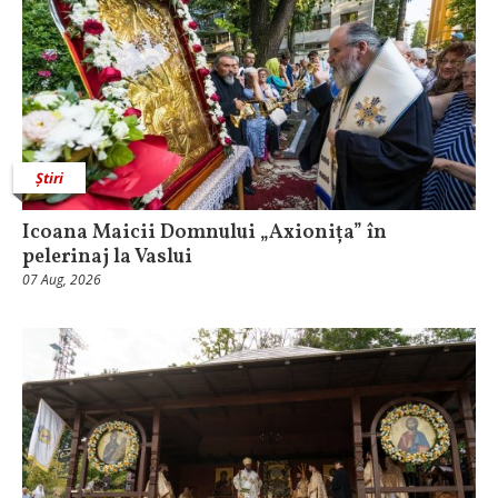
Știri
Icoana Maicii Domnului „Axionița” în
pelerinaj la Vaslui
07 Aug, 2026