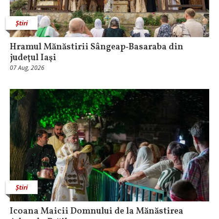
Știri
Hramul Mănăstirii Sângeap‑Basaraba din
judeţul Iaşi
07 Aug, 2026
Știri
Icoana Maicii Domnului de la Mănăstirea