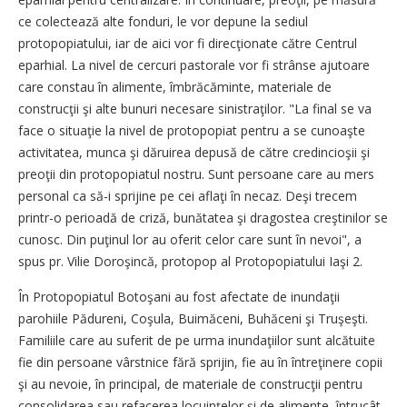
ce colectează alte fonduri, le vor depune la sediul
protopopiatului, iar de aici vor fi direcţionate către Centrul
eparhial. La nivel de cercuri pastorale vor fi strânse ajutoare
care constau în alimente, îmbrăcăminte, materiale de
construcţii şi alte bunuri necesare sinistraţilor. "La final se va
face o situaţie la nivel de protopopiat pentru a se cunoaşte
activitatea, munca şi dăruirea depusă de către credincioşii şi
preoţii din protopopiatul nostru. Sunt persoane care au mers
personal ca să-i sprijine pe cei aflaţi în necaz. Deşi trecem
printr-o perioadă de criză, bunătatea şi dragostea creştinilor se
cunosc. Din puţinul lor au oferit celor care sunt în nevoi", a
spus pr. Vilie Doroşincă, protopop al Protopopiatului Iaşi 2.
În Protopopiatul Botoşani au fost afectate de inundaţii
parohiile Pădureni, Coşula, Buimăceni, Buhăceni şi Truşeşti.
Familiile care au suferit de pe urma inundaţiilor sunt alcătuite
fie din persoane vârstnice fără sprijin, fie au în întreţinere copii
şi au nevoie, în principal, de materiale de construcţii pentru
consolidarea sau refacerea locuinţelor şi de alimente, întrucât