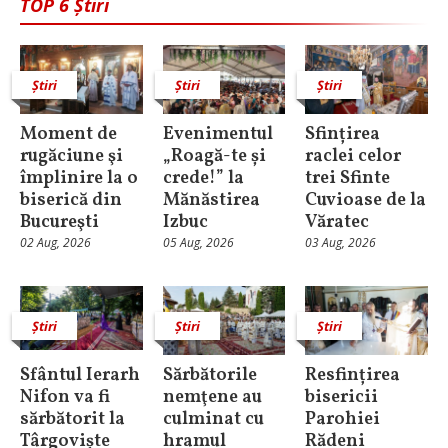
TOP 6 Știri
Știri
Știri
Știri
Moment de
Evenimentul
Sfințirea
rugăciune şi
„Roagă-te și
raclei celor
împlinire la o
crede!” la
trei Sfinte
biserică din
Mănăstirea
Cuvioase de la
Bucureşti
Izbuc
Văratec
02 Aug, 2026
05 Aug, 2026
03 Aug, 2026
Știri
Știri
Știri
Sfântul Ierarh
Sărbătorile
Resfințirea
Nifon va fi
nemţene au
bisericii
sărbătorit la
culminat cu
Parohiei
Târgoviște
hramul
Rădeni