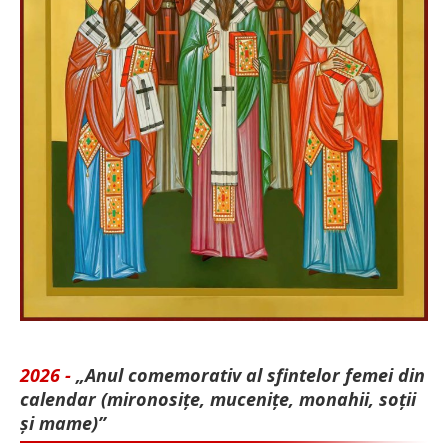
2026 -
„Anul comemorativ al sfintelor femei din
calendar (mironosițe, mu­cenițe, monahii, soții
și mame)”