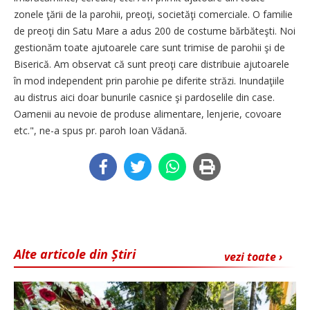
zonele ţării de la parohii, preoţi, societăţi comerciale. O familie
de preoţi din Satu Mare a adus 200 de costume bărbăteşti. Noi
gestionăm toate ajutoarele care sunt trimise de parohii şi de
Biserică. Am observat că sunt preoţi care distribuie ajutoarele
în mod independent prin parohie pe diferite străzi. Inundaţiile
au distrus aici doar bunurile casnice şi pardoselile din case.
Oamenii au nevoie de produse alimentare, lenjerie, covoare
etc.", ne-a spus pr. paroh Ioan Vădană.
Alte articole din Știri
vezi toate ›