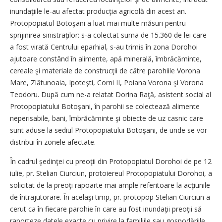
inundaţiile le-au afectat producţia agricolă din acest an.
Protopopiatul Botoşani a luat mai multe măsuri pentru
sprijinirea sinistraţilor: s-a colectat suma de 15.360 de lei care
a fost virată Centrului eparhial, s-au trimis în zona Dorohoi
ajutoare constând în alimente, apă minerală, îmbrăcăminte,
cereale şi materiale de construcţii de către parohiile Vorona
Mare, Zlătunoaia, Ipoteşti, Corni II, Poiana Vorona şi Vorona
Teodoru. După cum ne-a relatat Dorina Raţă, asistent social al
Protopopiatului Botoşani, în parohii se colectează alimente
neperisabile, bani, îmbrăcăminte şi obiecte de uz casnic care
sunt aduse la sediul Protopopiatului Botoşani, de unde se vor
distribui în zonele afectate.
În cadrul şedinţei cu preoţii din Protopopiatul Dorohoi de pe 12
iulie, pr. Stelian Ciurciun, protoiereul Protopopiatului Dorohoi, a
solicitat de la preoţi rapoarte mai ample referitoare la acţiunile
de întrajutorare. În acelaşi timp, pr. protopop Stelian Ciurciun a
cerut ca în fiecare parohie în care au fost inundaţii preoţii să
raporteze datele exacte cu privire la familiile sau gospodăriile