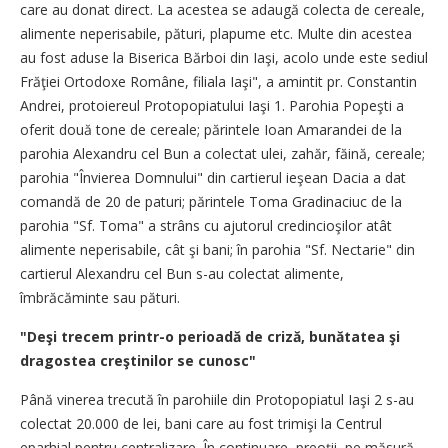
care au donat direct. La acestea se adaugă colecta de cereale,
alimente neperisabile, pături, plapume etc. Multe din acestea
au fost aduse la Biserica Bărboi din Iaşi, acolo unde este sediul
Frăţiei Ortodoxe Române, filiala Iaşi", a amintit pr. Constantin
Andrei, protoiereul Protopopiatului Iaşi 1. Parohia Popeşti a
oferit două tone de cereale; părintele Ioan Amarandei de la
parohia Alexandru cel Bun a colectat ulei, zahăr, făină, cereale;
parohia "Învierea Domnului" din cartierul ieşean Dacia a dat
comandă de 20 de paturi; părintele Toma Gradinaciuc de la
parohia "Sf. Toma" a strâns cu ajutorul credincioşilor atât
alimente neperisabile, cât şi bani; în parohia "Sf. Nectarie" din
cartierul Alexandru cel Bun s-au colectat alimente,
îmbrăcăminte sau pături.
"Deşi trecem printr-o perioadă de criză, bunătatea şi
dragostea creştinilor se cunosc"
Până vinerea trecută în parohiile din Protopopiatul Iaşi 2 s-au
colectat 20.000 de lei, bani care au fost trimişi la Centrul
eparhial pentru centralizare. În continuare, preoţii, pe măsură