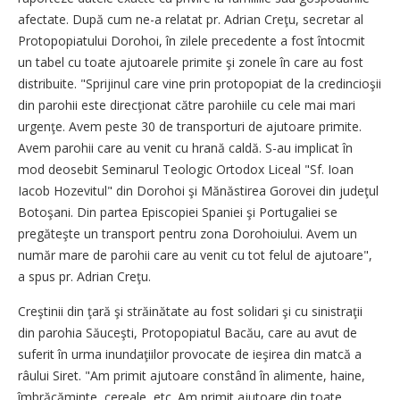
afectate. După cum ne-a relatat pr. Adrian Creţu, secretar al
Protopopiatului Dorohoi, în zilele precedente a fost întocmit
un tabel cu toate ajutoarele primite şi zonele în care au fost
distribuite. "Sprijinul care vine prin protopopiat de la credincioşii
din parohii este direcţionat către parohiile cu cele mai mari
urgenţe. Avem peste 30 de transporturi de ajutoare primite.
Avem parohii care au venit cu hrană caldă. S-au implicat în
mod deosebit Seminarul Teologic Ortodox Liceal "Sf. Ioan
Iacob Hozevitul" din Dorohoi şi Mănăstirea Gorovei din judeţul
Botoşani. Din partea Episcopiei Spaniei şi Portugaliei se
pregăteşte un transport pentru zona Dorohoiului. Avem un
număr mare de parohii care au venit cu tot felul de ajutoare",
a spus pr. Adrian Creţu.
Creştinii din ţară şi străinătate au fost solidari şi cu sinistraţii
din parohia Săuceşti, Protopopiatul Bacău, care au avut de
suferit în urma inundaţiilor provocate de ieşirea din matcă a
râului Siret. "Am primit ajutoare constând în alimente, haine,
îmbrăcăminte, cereale, etc. Am primit ajutoare din toate