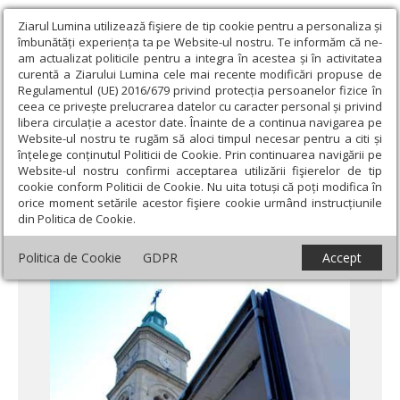
Ziarul Lumina utilizează fişiere de tip cookie pentru a personaliza și
îmbunătăți experiența ta pe Website-ul nostru. Te informăm că ne-
am actualizat politicile pentru a integra în acestea și în activitatea
curentă a Ziarului Lumina cele mai recente modificări propuse de
Regulamentul (UE) 2016/679 privind protecția persoanelor fizice în
ceea ce privește prelucrarea datelor cu caracter personal și privind
libera circulație a acestor date. Înainte de a continua navigarea pe
Website-ul nostru te rugăm să aloci timpul necesar pentru a citi și
Ziarul Lumina
›
Actualitate religioasă
›
Știri
›
Sinistraţii din
înțelege conținutul Politicii de Cookie. Prin continuarea navigării pe
Moldova, ajutaţi de creştinii de pretutindeni
Website-ul nostru confirmi acceptarea utilizării fişierelor de tip
cookie conform Politicii de Cookie. Nu uita totuși că poți modifica în
Sinistraţii din Moldova, ajutaţi de creştinii
orice moment setările acestor fişiere cookie urmând instrucțiunile
din Politica de Cookie.
de pretutindeni
Politica de Cookie
GDPR
Accept