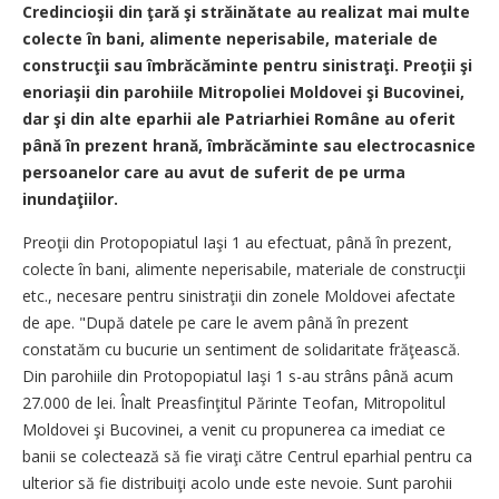
Credincioşii din ţară şi străinătate au realizat mai multe
colecte în bani, alimente neperisabile, materiale de
construcţii sau îmbrăcăminte pentru sinistraţi. Preoţii şi
enoriaşii din parohiile Mitropoliei Moldovei şi Bucovinei,
dar şi din alte eparhii ale Patriarhiei Române au oferit
până în prezent hrană, îmbrăcăminte sau electrocasnice
persoanelor care au avut de suferit de pe urma
inundaţiilor.
Preoţii din Protopopiatul Iaşi 1 au efectuat, până în prezent,
colecte în bani, alimente neperisabile, materiale de construcţii
etc., necesare pentru sinistraţii din zonele Moldovei afectate
de ape. "După datele pe care le avem până în prezent
constatăm cu bucurie un sentiment de solidaritate frăţească.
Din parohiile din Protopopiatul Iaşi 1 s-au strâns până acum
27.000 de lei. Înalt Preasfinţitul Părinte Teofan, Mitropolitul
Moldovei şi Bucovinei, a venit cu propunerea ca imediat ce
banii se colectează să fie viraţi către Centrul eparhial pentru ca
ulterior să fie distribuiţi acolo unde este nevoie. Sunt parohii