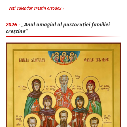
Vezi calendar crestin ortodox »
2026 -
„Anul omagial al pastorației familiei
creștine”