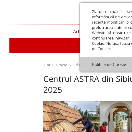
Ziarul Lumina utilizea
informăm că ne-am actu
recente modificări pr
prelucrarea datelor cu
Actualitate religioasă
T
Website-ul nostru te 
continuarea navigării 
Cookie. Nu uita totuși 
E
de Cookie.
Politica de Cookie
Ziarul Lumina
›
Educaţie și Cultură
›
Cultură
›
C
Centrul ASTRA din Sibi
2025
st
Septembrie
Octombrie
Noiembrie
Decembrie
Ianuar