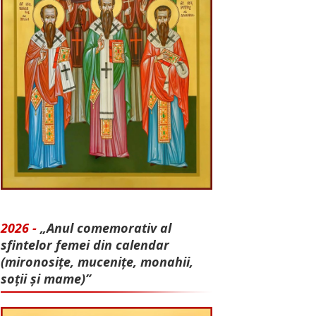
2026 -
„Anul comemorativ al
sfintelor femei din calendar
(mironosițe, mu­cenițe, monahii,
soții și mame)”