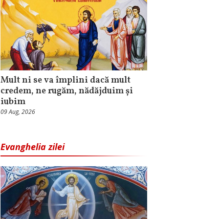
Mult ni se va împlini dacă mult
credem, ne rugăm, nădăjduim și
iubim
09 Aug, 2026
Evanghelia zilei