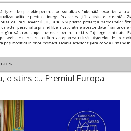
ză fişiere de tip cookie pentru a personaliza și îmbunătăți experiența ta p
alizat politicile pentru a integra în acestea și în activitatea curentă a Z
opuse de Regulamentul (UE) 2016/679 privind protecția persoanelor fizi
 caracter personal și privind libera circulație a acestor date. Înainte de 
eologie și spiritualitate
Educaţie și Cultură
Societate
rugăm să aloci timpul necesar pentru a citi și înțelege conținutul Pol
pe Website-ul nostru confirmi acceptarea utilizării fişierelor de tip cook
că poți modifica în orice moment setările acestor fişiere cookie urmând ins
ducaţie
Lumina literară şi artistică
Cultură
Interv
GDPR
entrul ASTRA din Sibiu, distins cu Premiul Europa 2025
u, distins cu Premiul Europa
ie
Februarie
Martie
Aprilie
Mai
Iunie