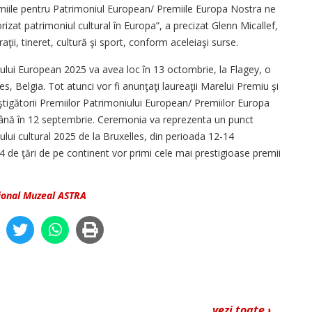
remiile pentru Patrimoniul European/ Premiile Europa Nostra ne
izat patrimoniul cultural în Europa”, a precizat Glenn Micallef,
ii, tineret, cultură şi sport, conform aceleiaşi surse.
lui European 2025 va avea loc în 13 octombrie, la Flagey, o
es, Belgia. Tot atunci vor fi anunţaţi laureaţii Marelui Premiu şi
âştigătorii Premiilor Patrimoniului European/ Premiilor Europa
până în 12 septembrie. Ceremonia va reprezenta un punct
lui cultural 2025 de la Bruxelles, din perioada 12-14
4 de ţări de pe continent vor primi cele mai prestigioase premii
ional Muzeal ASTRA
vezi toate ›