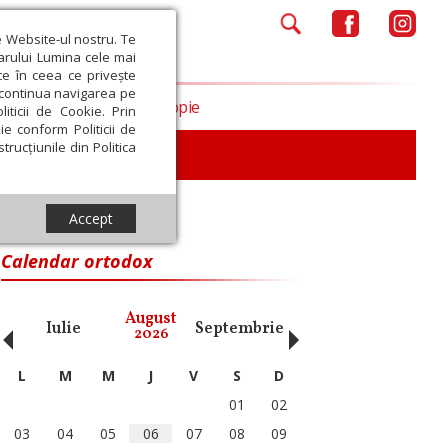
e Website-ul nostru. Te
iarului Lumina cele mai
ce în ceea ce privește
a continua navigarea pe
Opinii
Filantropie
iticii de Cookie. Prin
ie conform Politicii de
trucțiunile din Politica
iu
Accept
Calendar ortodox
‹
›
August
Iulie
Septembrie
Octombrie
Noiembri
2026
L
M
M
J
V
S
D
01
02
03
04
05
06
07
08
09