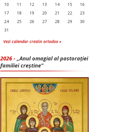
10
11
12
13
14
15
16
17
18
19
20
21
22
23
24
25
26
27
28
29
30
31
Vezi calendar crestin ortodox »
2026 -
„Anul omagial al pastorației
familiei creștine”