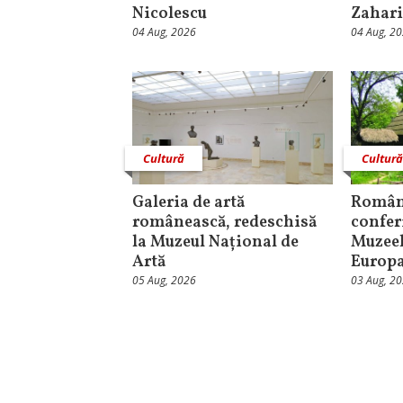
Nicolescu
Zahari
04 Aug, 2026
04 Aug, 2
Cultură
Cultur
Galeria de artă
Român
românească, redeschisă
confer
la Muzeul Național de
Muzeel
Artă
Europ
05 Aug, 2026
03 Aug, 2