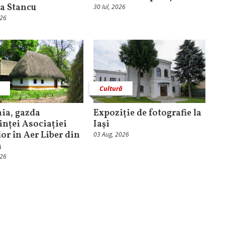
a Stancu
30 Iul, 2026
026
ă
Cultură
ia, gazda
Expoziție de fotografie la
inței Asociației
Iaşi
or în Aer Liber din
03 Aug, 2026
a
026