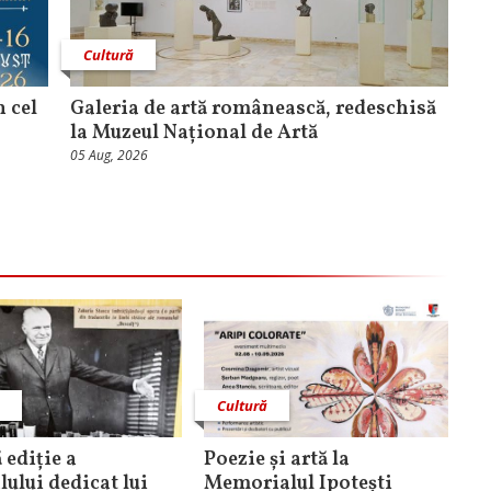
Cultură
n cel
Galeria de artă românească, redeschisă
la Muzeul Național de Artă
05 Aug, 2026
ă
Cultură
 ediție a
Poezie și artă la
lului dedicat lui
Memorialul Ipotești