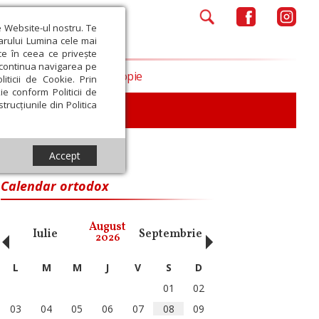
e Website-ul nostru. Te
iarului Lumina cele mai
ce în ceea ce privește
a continua navigarea pe
Opinii
Filantropie
iticii de Cookie. Prin
ie conform Politicii de
trucțiunile din Politica
iu
Accept
Calendar ortodox
‹
›
August
Iulie
Septembrie
Octombrie
Noiembri
2026
L
M
M
J
V
S
D
01
02
03
04
05
06
07
08
09