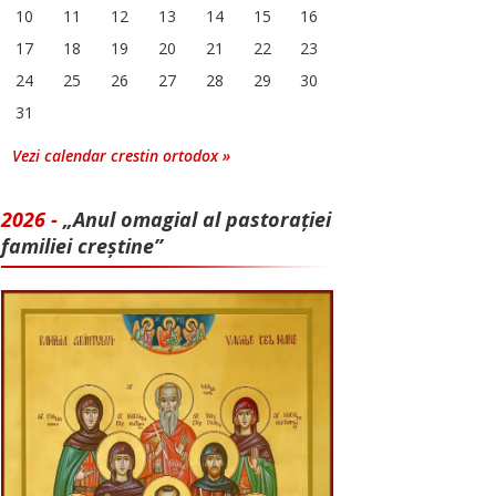
10
11
12
13
14
15
16
17
18
19
20
21
22
23
24
25
26
27
28
29
30
31
Vezi calendar crestin ortodox »
2026 -
„Anul omagial al pastorației
familiei creștine”