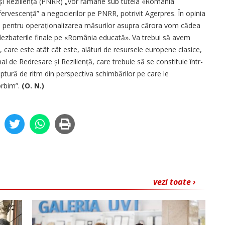
 și Reziliență (PNRR) „vor rămâne sub tutela «România
efervescență” a negocierilor pe PNRR, potrivit Agerpres. În opinia
le pentru operaționa­lizarea măsurilor asupra cărora vom cădea
dezbaterile finale pe «România educată». Va trebui să avem
l, care este atât cât este, alături de resursele europene clasice,
 de Redresare și Rezi­liență, care trebuie să se constituie într-
ptură de ritm din perspectiva schimbărilor pe care le
orbim”.
(O. N.)
vezi toate ›