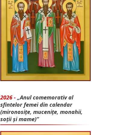
2026 -
„Anul comemorativ al
sfintelor femei din calendar
(mironosițe, mu­cenițe, monahii,
soții și mame)”