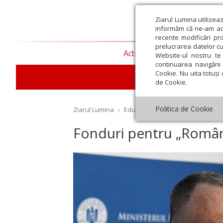
Ziarul Lumina utilizea
informăm că ne-am actu
recente modificări pr
prelucrarea datelor cu
Actualitate religioasă
T
Website-ul nostru te 
continuarea navigării 
Cookie. Nu uita totuși 
E
de Cookie.
Politica de Cookie
Ziarul Lumina
›
Educaţie și Cultură
›
Educaţie
›
Fonduri pentru „Român
st
Septembrie
Octombrie
Noiembrie
Decembrie
Ianuar