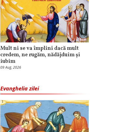
Mult ni se va împlini dacă mult
credem, ne rugăm, nădăjduim și
iubim
09 Aug, 2026
Evanghelia zilei