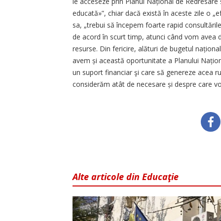
le acceseze prin Planul Național de Redresare
educată»”, chiar dacă există în aceste zile o „
sa, „trebui să începem foarte rapid consultări
de acord în scurt timp, atunci când vom avea 
resurse. Din fericire, alături de bugetul naționa
avem și această oportunitate a Planului Național
un suport financiar şi care să genereze acea ru
considerăm atât de necesare și despre care v
Alte articole din Educaţie