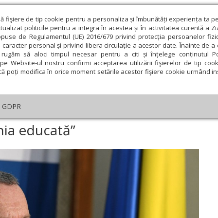
ză fişiere de tip cookie pentru a personaliza și îmbunătăți experiența ta p
alizat politicile pentru a integra în acestea și în activitatea curentă a Z
opuse de Regulamentul (UE) 2016/679 privind protecția persoanelor fizi
 caracter personal și privind libera circulație a acestor date. Înainte de 
eologie și spiritualitate
Educaţie și Cultură
Societate
rugăm să aloci timpul necesar pentru a citi și înțelege conținutul Pol
pe Website-ul nostru confirmi acceptarea utilizării fişierelor de tip cook
că poți modifica în orice moment setările acestor fişiere cookie urmând ins
ducaţie
Lumina literară şi artistică
Cultură
Interv
GDPR
Fonduri pentru „România educată”
ia educată”
ie
Februarie
Martie
Aprilie
Mai
Iunie