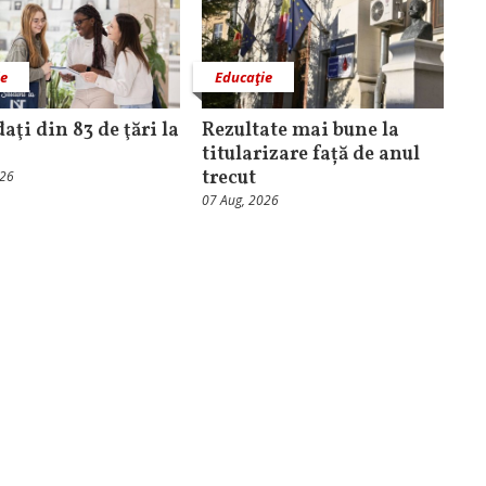
ie
Educaţie
aţi din 83 de ţări la
Rezultate mai bune la
titularizare față de anul
trecut
026
07 Aug, 2026