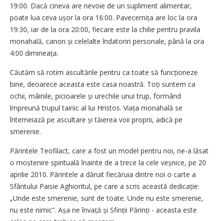
19:00. Dacă cineva are nevoie de un supliment alimentar,
poate lua ceva ușor la ora 16:00. Pavecernița are loc la ora
19:30, iar de la ora 20:00, fiecare este la chilie pentru pravila
monahală, canon și celelalte îndatoriri personale, până la ora
4:00 dimineața.
Căutăm să rotim ascultările pentru ca toate să funcționeze
bine, deoarece aceasta este casa noastră. Toți suntem ca
ochii, mâinile, picioarele și urechile unui trup, formând
împreună trupul tainic al lui Hristos. Viața monahală se
întemeiază pe ascultare și tăierea voii proprii, adică pe
smerenie.
Părintele Teofilact, care a fost un model pentru noi, ne-a lăsat
o moștenire spirituală înainte de a trece la cele veșnice, pe 20
aprilie 2010. Părintele a dăruit fiecăruia dintre noi o carte a
Sfântului Paisie Aghioritul, pe care a scris această dedicație:
„Unde este smerenie, sunt de toate. Unde nu este smerenie,
nu este nimic”. Așa ne învață și Sfinții Părinți - aceasta este