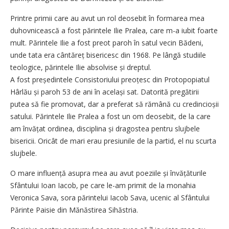
Printre primii care au avut un rol deosebit în formarea mea
duhovnicească a fost părintele Ilie Pralea, care m-a iubit foarte
mult. Părintele Ilie a fost preot paroh în satul vecin Bădeni,
unde tata era cântăreț bisericesc din 1968. Pe lângă studiile
teologice, părintele Ilie absolvise și dreptul.
A fost președintele Consistoriului preoțesc din Protopopiatul
Hârlău și paroh 53 de ani în același sat. Datorită pregătirii
putea să fie promovat, dar a preferat să rămână cu credincioșii
satului. Părintele Ilie Pralea a fost un om deosebit, de la care
am învățat ordinea, disciplina și dragostea pentru slujbele
bisericii. Oricât de mari erau presiunile de la partid, el nu scurta
slujbele.
O mare influență asupra mea au avut poeziile și învățăturile
Sfântului Ioan Iacob, pe care le-am primit de la monahia
Veronica Sava, sora părintelui Iacob Sava, ucenic al Sfântului
Părinte Paisie din Mănăstirea Sihăstria.