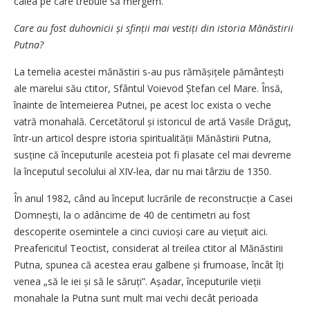
calea pe care trebuie să mergem.
Care au fost duhovnicii și sfinții mai vestiți din istoria Mănăstirii
Putna?
La temelia acestei mănăstiri s-au pus rămășițele pământești
ale marelui său ctitor, Sfântul Voievod Ștefan cel Mare. Însă,
îna­inte de întemeierea Putnei, pe acest loc exista o veche
vatră monahală. Cercetătorul și istoricul de artă Vasile Drăguț,
într-un articol despre istoria spiritualității Mănăstirii Putna,
susține că începuturile acesteia pot fi plasate cel mai devreme
la începutul secolului al XIV-lea, dar nu mai târziu de 1350.
În anul 1982, când au început lucrările de reconstrucție a Casei
Domnești, la o adâncime de 40 de centimetri au fost
descoperite osemintele a cinci cuvioși care au viețuit aici.
Preafericitul Teoctist, considerat al treilea ctitor al Mănăstirii
Putna, spunea că acestea erau galbene și frumoase, încât îți
venea „să le iei și să le săruți”. Așadar, începuturile vieții
monahale la Putna sunt mult mai vechi decât perioada