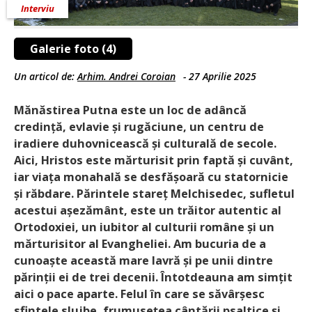
Interviu
Galerie foto (4)
Un articol de:
Arhim. Andrei Coroian
-
27 Aprilie 2025
Mănăstirea Putna este un loc de adâncă
credință, evlavie și rugăciune, un centru de
iradiere duhovnicească și culturală de secole.
Aici, Hristos este mărturisit prin faptă și cuvânt,
iar viața monahală se desfășoară cu statornicie
și răbdare. Părintele stareț Melchisedec, sufletul
acestui așezământ, este un trăitor autentic al
Ortodoxiei, un iubitor al culturii române și un
mărturisitor al Evangheliei. Am bucuria de a
cunoaște această mare lavră și pe unii dintre
părinții ei de trei decenii. Întotdeauna am simțit
aici o pace aparte. Felul în care se săvârșesc
sfintele slujbe, frumusețea cântării psaltice și