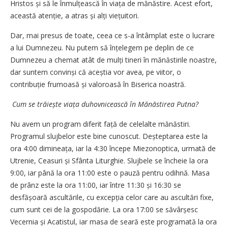
Hristos și să le înmulțească în viața de mănăstire. Acest efort,
această atenție, a atras și alți viețuitori.
Dar, mai presus de toate, ceea ce s-a întâmplat este o lucrare
a lui Dumnezeu. Nu putem să înțelegem pe deplin de ce
Dumnezeu a chemat atât de mulți tineri în mănăstirile noastre,
dar suntem convinși că aceștia vor avea, pe viitor, o
contribuție frumoasă și valoroasă în Biserica noastră.
Cum se trăiește viața duhovnicească în Mănăstirea Putna?
Nu avem un program diferit față de celelalte mănăstiri.
Programul slujbelor este bine cunoscut. Deșteptarea este la
ora 4:00 dimineața, iar la 4:30 începe Miezonoptica, urmată de
Utrenie, Ceasuri și Sfânta Liturghie. Slujbele se încheie la ora
9:00, iar până la ora 11:00 este o pauză pentru odihnă. Masa
de prânz este la ora 11:00, iar între 11:30 și 16:30 se
desfășoară ascultările, cu excepția celor care au ascultări fixe,
cum sunt cei de la gospodărie. La ora 17:00 se săvârșesc
Vecernia și Acatistul, iar masa de seară este programată la ora