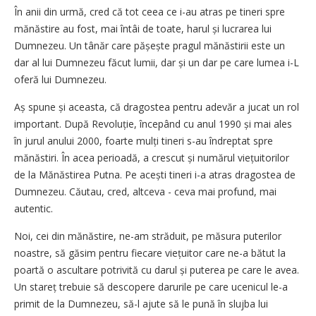
În anii din urmă, cred că tot ceea ce i-au atras pe tineri spre
mănăstire au fost, mai întâi de toate, harul și lucrarea lui
Dumnezeu. Un tânăr care pășește pragul mănăstirii este un
dar al lui Dumnezeu făcut lumii, dar și un dar pe care lumea i-L
oferă lui Dumnezeu.
Aș spune și aceasta, că dragostea pentru adevăr a jucat un rol
important. După Revoluție, începând cu anul 1990 și mai ales
în jurul anului 2000, foarte mulți tineri s-au îndreptat spre
mănăstiri. În acea perioadă, a crescut și numărul viețuitorilor
de la Mănăstirea Putna. Pe acești tineri i-a atras dragostea de
Dumnezeu. Căutau, cred, altceva - ceva mai profund, mai
autentic.
Noi, cei din mănăstire, ne-am străduit, pe măsura puterilor
noastre, să găsim pentru fiecare viețuitor care ne-a bătut la
poartă o ascultare potrivită cu darul și puterea pe care le avea.
Un stareț trebuie să descopere darurile pe care ucenicul le-a
primit de la Dumnezeu, să-l ajute să le pună în slujba lui