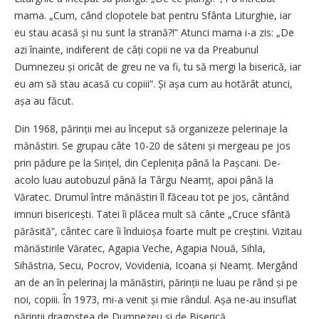
mama. „Cum, când clopotele bat pentru Sfânta Liturghie, iar
eu stau acasă și nu sunt la strană?!” Atunci mama i-a zis: „De
azi înainte, indiferent de câți copii ne va da Preabunul
Dumnezeu și oricât de greu ne va fi, tu să mergi la biserică, iar
eu am să stau acasă cu copiii”. Și așa cum au hotărât atunci,
așa au făcut.
Din 1968, părinții mei au început să organizeze pelerinaje la
mănăstiri. Se grupau câte 10-20 de săteni și mergeau pe jos
prin pădure pe la Sirițel, din Ceplenița până la Pașcani. De-
acolo luau autobuzul până la Târgu Neamț, apoi până la
Văratec. Drumul între mănăstiri îl făceau tot pe jos, cântând
imnuri bisericești. Tatei îi plăcea mult să cânte „Cruce sfântă
părăsită”, cântec care îi înduioșa foarte mult pe creștini. Vizitau
mănăstirile Văratec, Agapia Veche, Agapia Nouă, Sihla,
Sihăstria, Secu, Pocrov, Vovidenia, Icoana și Neamț. Mergând
an de an în pelerinaj la mănăstiri, părinții ne luau pe rând și pe
noi, copiii. În 1973, mi-a venit și mie rândul. Așa ne-au insuflat
părinții dragostea de Dumnezeu și de ­Biserică.