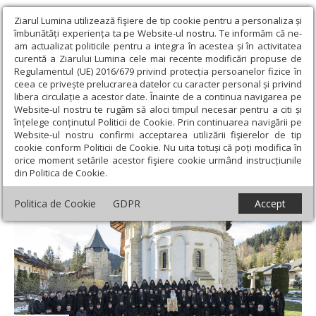
Ziarul Lumina utilizează fişiere de tip cookie pentru a personaliza și
îmbunătăți experiența ta pe Website-ul nostru. Te informăm că ne-
am actualizat politicile pentru a integra în acestea și în activitatea
curentă a Ziarului Lumina cele mai recente modificări propuse de
Regulamentul (UE) 2016/679 privind protecția persoanelor fizice în
ceea ce privește prelucrarea datelor cu caracter personal și privind
libera circulație a acestor date. Înainte de a continua navigarea pe
Website-ul nostru te rugăm să aloci timpul necesar pentru a citi și
Ziarul Lumina
›
Educaţie și Cultură
›
Interviu
›
Credinţa şi dorul
înțelege conținutul Politicii de Cookie. Prin continuarea navigării pe
de Dumnezeu, moşteniri scumpe primite de la părinţi
Website-ul nostru confirmi acceptarea utilizării fişierelor de tip
cookie conform Politicii de Cookie. Nu uita totuși că poți modifica în
Credinţa şi dorul de Dumnezeu, moşteniri
orice moment setările acestor fişiere cookie urmând instrucțiunile
din Politica de Cookie.
scumpe primite de la părinţi
Politica de Cookie
GDPR
Accept