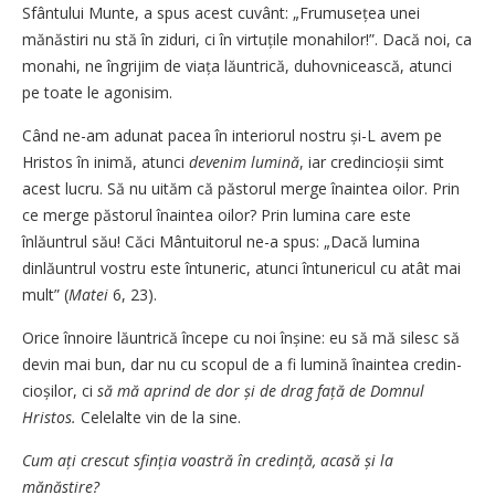
Sfântului Munte, a spus acest cuvânt: „Frumusețea unei
mănăstiri nu stă în ziduri, ci în virtuțile monahilor!”. Dacă noi, ca
monahi, ne îngrijim de viața lăuntrică, duhovnicească, atunci
pe toate le agonisim.
Când ne-am adunat pacea în interiorul nostru și-L avem pe
Hristos în inimă, atunci
devenim lumină
, iar credincioșii simt
acest lucru. Să nu uităm că păstorul merge înaintea oilor. Prin
ce merge păstorul înaintea oilor? Prin lumina care este
înlăuntrul său! Căci Mântuitorul ne-a spus: „Dacă lumina
dinlăuntrul vostru este întuneric, atunci întunericul cu atât mai
mult” (
Matei
6, 23).
Orice înnoire lăuntrică începe cu noi înșine: eu să mă silesc să
devin mai bun, dar nu cu scopul de a fi lumină înaintea credin­
cioșilor, ci
să mă aprind de dor și de drag față de Domnul
Hristos.
Celelalte vin de la sine.
Cum ați crescut sfinția voastră în credință, acasă și la
mănăstire?