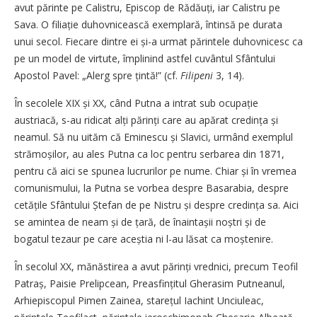
avut părinte pe Calistru, Episcop de Rădăuți, iar Calistru pe
Sava. O filiație duhovnicească exemplară, întinsă pe durata
unui secol. Fiecare dintre ei și-a urmat părintele duhovnicesc ca
pe un model de virtute, împlinind astfel cuvântul Sfântului
Apostol Pavel: „Alerg spre țintă!” (cf.
Filipeni
3, 14).
În secolele XIX și XX, când Putna a intrat sub ocupație
austriacă, s-au ridicat alți părinți care au apărat credința și
neamul. Să nu uităm că Eminescu și Slavici, urmând exemplul
strămoșilor, au ales Putna ca loc pentru serbarea din 1871,
pentru că aici se spunea lucrurilor pe nume. Chiar și în vremea
comunismului, la Putna se vorbea despre Basarabia, despre
cetățile Sfântului Ștefan de pe Nistru și despre credința sa. Aici
se amintea de neam și de țară, de înaintașii noștri și de
bogatul tezaur pe care aceștia ni l-au lăsat ca moștenire.
În secolul XX, mănăstirea a avut părinți vrednici, precum Teofil
Patraș, Paisie Prelipcean, Preasfințitul Gherasim Putneanul,
Arhiepiscopul Pimen Zainea, starețul Iachint Unciuleac,