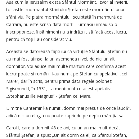
Așa cum la Ierusalim există Sfântul Mormânt, izvor al Învierii,
tot astfel mormântul Sfântului Ștefan este mormântul unui
sfânt viu. Pe piatra mormântului, sculptată în marmură de
Carrara, nu este scrisă data morții - urmașii urmau să o
inscripționeze, însă nimeni nu a îndrăznit să facă acest lucru,
pentru că toți l-au considerat viu.
Aceasta se datorează faptului că virtuțile Sfântului Ștefan nu
au mai fost atinse, la un asemenea nivel, de nici un alt
domnitor. Voi aduce mai multe mărturii care confirmă acest
lucru: poate și românii l-au numit pe Ștefan cu apelativul „cel
Mare”, dar în scris, pentru prima dată regele polonez
Sigismund I, în 1531, l-a men­ționat cu acest apelativ:
„Stephanus ille Magnus” - Ștefan cel Mare.
Dimitrie Cantemir l-a numit „domn mai presus de orice laudă”,
adică nici un elogiu nu poate cuprinde pe deplin măreția sa.
Carol I, care a domnit 48 de ani, cu un an mai mult decât
Sfântul Ștefan, a spus: „Un alt domn ca el, ca Sfântul Ștefan,