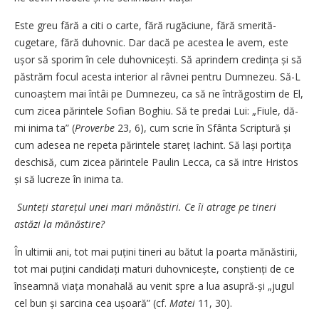
Este greu fără a citi o carte, fără rugăciune, fără smerită-
cugetare, fără duhovnic. Dar dacă pe acestea le avem, este
ușor să sporim în cele duhovnicești. Să aprindem credința și să
păstrăm focul acesta interior al râvnei pentru Dumnezeu. Să-L
cunoaștem mai întâi pe Dumnezeu, ca să ne întrăgostim de El,
cum zicea părintele Sofian Boghiu. Să te predai Lui: „Fiule, dă-
mi inima ta” (
Proverbe
23, 6), cum scrie în Sfânta Scriptură și
cum adesea ne repeta părintele stareț Iachint. Să lași portița
deschisă, cum zicea părintele Paulin Lecca, ca să intre Hristos
și să lucreze în inima ta.
Sunteți starețul unei mari mănăstiri. Ce îi atrage pe tineri
astăzi la mănăstire?
În ultimii ani, tot mai puțini tineri au bătut la poarta mănăstirii,
tot mai puțini candidați maturi duhovnicește, conștienți de ce
înseamnă viața monahală au venit spre a lua asupră-și „jugul
cel bun și sarcina cea ușoară” (cf.
Matei
11, 30).