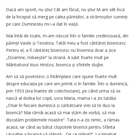
Dacă am sporit, nu știu! Cât am făcut, nu știu! M-am silit încă
de la început să merg pe calea părinților, a strămoșilor cuminți
pe care Dumnezeu mi i-a dat în viață.
Mai întâi de toate, m-am născut într-o familie credincioasă, din
părinții Vasile și Teodora. Tatăl meu a fost cântăreț bisericesc.
Pentru el, a fi cântăreț bisericesc nu însemna doar a zice
„Doamne, miluiește!” la strană. A iubit foarte mult pe
Mântuitorul Iisus Hristos, biserica și sfintele slujbe.
Am să vă povestesc o întâmplare care spune foarte mult
despre educația pe care am primit-o în familie. Într-o duminică,
prin 1953 (era înainte de colectivizare), pe când urma să se
nască al doilea lor copil, sora Maria, mama i-a zis tatălui:
„Chiar în fiecare duminică și sărbătoare vrei să te duci la
biserică? Mai rămâi acasă să mai stăm de vorbă, să mai
discutăm problemele noastre”. Tata n-a zis nimic, a rămas
acasă, iar când au bătut clopotele bisericii pentru Sfânta
Liturghie a început să plângă. „De ce plângi?”, l-a întrebat