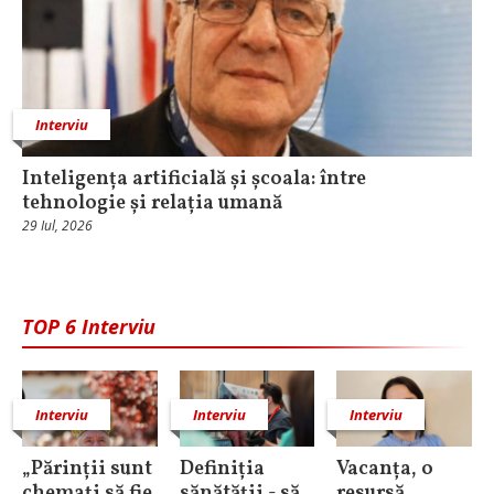
Interviu
Inteligența artificială și școala: între
tehnologie și relația umană
29 Iul, 2026
TOP 6 Interviu
Interviu
Interviu
Interviu
„Părinții sunt
Definiția
Vacanța, o
chemați să fie
sănătății - să
resursă