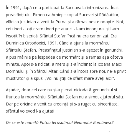
În 1991, după ce a participat la Suceava la întronizarea Înalt­
preasfințitului Pimen ca Arhiepiscop al Sucevei și Rădăuților,
vlădica Justinian a venit la Putna și a rămas peste noapte. Noi,
cei tineri - toți eram tineri pe atunci - l-am înconjurat și l-am
însoțit în biserică. Sfântul Ștefan încă nu era canonizat. Era
Duminica Ortodoxiei, 1991. Când a ajuns la mormântul
Sfântului Ștefan, Preasfințitul Justinian s-a așezat în genunchi,
a pus mâinile pe lespedea de mormânt și a rămas așa câteva
minute. Apoi s-a ridicat, a mers și s-a închinat la icoana Maicii
Domnului și în Sfântul Altar. Când s-a întors spre noi, ne-a privit
mustrător și a spus: „Voi nu știți ce sfânt mare aveți aici!”.
Așadar, doar cel care nu și-a plecat niciodată genunchiul și
fruntea la mormântul Sfântului Ștefan nu a simțit ajutorul său.
Dar pe oricine a venit cu credință și s-a rugat cu sinceritate,
sfântul voievod l-a ajutat!
De ce este numită Putna ­Ierusalimul Neamului Românesc?