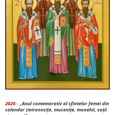
2026 -
„Anul comemorativ al sfintelor femei din
calendar (mironosițe, mu­cenițe, monahii, soții