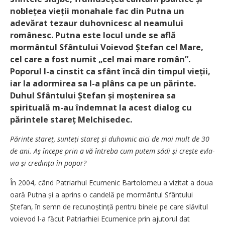
noblețea vieții monahale fac din Putna un
adevărat tezaur duhovnicesc al neamului
românesc. Putna este locul unde se află
mormântul Sfântului Voievod Ștefan cel Mare,
cel care a fost numit „cel mai mare român”.
Poporul l-a cinstit ca sfânt încă din timpul vieții,
iar la adormirea sa l-a plâns ca pe un părinte.
Duhul Sfântului Ștefan și moștenirea sa
spirituală m-au îndemnat la acest dialog cu
părintele stareț Melchisedec.
P
ărinte stareț, sun­teți stareț și duhovnic aici de mai mult de 30
de ani. Aș începe prin a vă întreba cum putem sădi și crește evla­
via și credința în popor?
În 2004, când Patriarhul Ecumenic Bartolomeu a vizitat a doua
oară Putna și a aprins o candelă pe mormântul Sfântului
Ștefan, în semn de recunoștință pentru binele pe care slăvitul
voievod l-a făcut Patriarhiei Ecumenice prin ajutorul dat