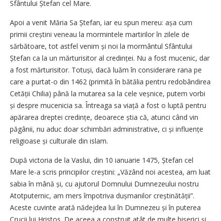
Sfântului Ștefan cel Mare.
Apoi a venit Măria Sa Ștefan, iar eu spun mereu: așa cum
primii creștini veneau la mormintele martirilor în zilele de
sărbătoare, tot astfel venim și noi la mormântul Sfântului
Ștefan ca la un mărturisitor al credinței. Nu a fost mucenic, dar
a fost mărturisitor. Totuși, dacă luăm în considerare rana pe
care a purtat-o din 1462 (primită în bătălia pentru redobândirea
Cetății Chilia) până la mutarea sa la cele veșnice, putem vorbi
și despre mucenicia sa. Întreaga sa viață a fost o luptă pentru
apărarea dreptei credințe, deoarece știa că, atunci când vin
păgânii, nu aduc doar schimbări administrative, ci și influențe
religioase și culturale din islam.
După victoria de la Vaslui, din 10 ianuarie 1475, Ștefan cel
Mare le-a scris principilor creș­tini: „Văzând noi acestea, am luat
sabia în mână și, cu ajutorul Domnului Dumnezeului nostru
Atotputernic, am mers împotriva duș­manilor creștinătății”.
Aceste cuvinte arată nădejdea lui în Dumnezeu și în puterea
Crucii lui Hristos. De aceea a construit atât de multe biserici și