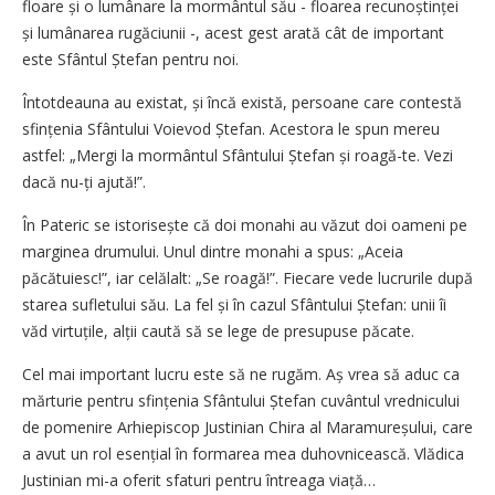
floare și o lumânare la mormântul său - floarea recunoștinței
și lumânarea rugăciunii -, acest gest arată cât de important
este Sfântul Ștefan pentru noi.
Întotdeauna au existat, și încă există, persoane care contestă
sfințenia Sfântului Voievod Ștefan. Acestora le spun mereu
astfel: „Mergi la mormântul Sfântului Ștefan și roagă-te. Vezi
dacă nu-ți ajută!”.
În Pateric se istorisește că doi monahi au văzut doi oameni pe
marginea drumului. Unul dintre monahi a spus: „Aceia
păcătuiesc!”, iar celălalt: „Se roagă!”. Fiecare vede lucrurile după
starea sufletului său. La fel și în cazul Sfântului Ștefan: unii îi
văd virtuțile, alții caută să se lege de presupuse păcate.
Cel mai important lucru este să ne rugăm. Aș vrea să aduc ca
mărturie pentru sfințenia Sfântului Ștefan cuvântul vrednicului
de pomenire Arhiepiscop Justinian Chira al Maramureșului, care
a avut un rol esențial în ­formarea mea duhovnicească. ­Vlădica
Justinian mi-a oferit sfaturi pentru întreaga viață…