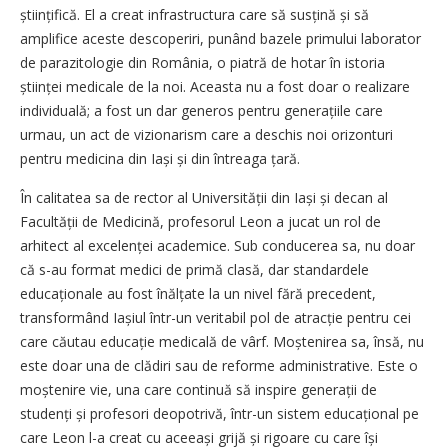
științifică. El a creat infrastructura care să susțină și să
amplifice aceste descoperiri, punând bazele primului laborator
de parazitologie din România, o piatră de hotar în istoria
științei medicale de la noi. Aceasta nu a fost doar o realizare
individuală; a fost un dar generos pentru generațiile care
urmau, un act de vizionarism care a deschis noi orizonturi
pentru medicina din Iași și din întreaga țară.
În calitatea sa de rector al Universității din Iași și decan al
Facultății de Medicină, profesorul Leon a jucat un rol de
arhitect al excelenței academice. Sub conducerea sa, nu doar
că s-au format medici de primă clasă, dar standardele
educaționale au fost înălțate la un nivel fără precedent,
transformând Iașiul într-un veritabil pol de atracție pentru cei
care căutau educație medicală de vârf. Moștenirea sa, însă, nu
este doar una de clădiri sau de reforme administrative. Este o
moștenire vie, una care continuă să inspire generații de
studenți și profesori deopotrivă, într-un sistem educațional pe
care Leon l-a creat cu aceeași grijă și rigoare cu care își