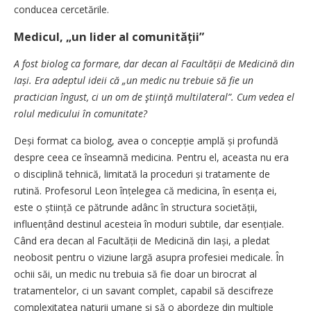
conducea cercetările.
Medicul, „un lider al comunității”
A fost biolog ca formare, dar decan al Facultății de Medicină din
Iași. Era adeptul ideii că „un medic nu trebuie să fie un
practician îngust, ci un om de ştiinţă multilateral”. Cum vedea el
rolul medicului în comunitate?
Deși format ca biolog, avea o concepție amplă și profundă
despre ceea ce înseamnă medicina. Pentru el, aceasta nu era
o disciplină tehnică, limitată la proceduri și tratamente de
rutină. Profesorul Leon înțelegea că medicina, în esența ei,
este o știință ce pătrunde adânc în structura societății,
influențând destinul acesteia în moduri subtile, dar esențiale.
Când era decan al Facultății de Medicină din Iași, a pledat
neobosit pentru o viziune largă asupra profesiei medicale. În
ochii săi, un medic nu trebuia să fie doar un birocrat al
tratamentelor, ci un savant complet, capabil să descifreze
complexitatea naturii umane și să o abordeze din multiple