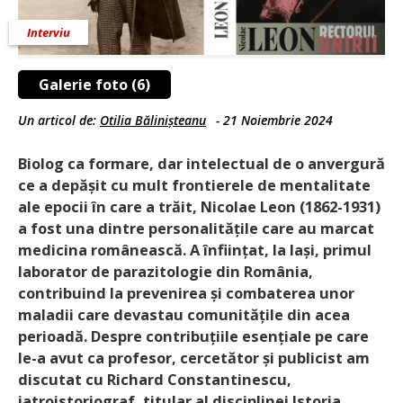
Interviu
Galerie foto (6)
Un articol de:
Otilia Bălinișteanu
-
21 Noiembrie 2024
Biolog ca formare, dar intelectual de o anvergură
ce a depășit cu mult frontierele de mentalitate
ale epocii în care a trăit, Nicolae Leon (1862-1931)
a fost una dintre personalitățile care au marcat
medicina românească. A înființat, la Iași, primul
laborator de parazitologie din România,
contribuind la prevenirea și combaterea unor
maladii care devastau comunitățile din acea
perioadă. Despre contribuțiile esențiale pe care
le-a avut ca profesor, cercetător și publicist am
discutat cu Richard Constantinescu,
iatroistoriograf, titular al disciplinei Istoria