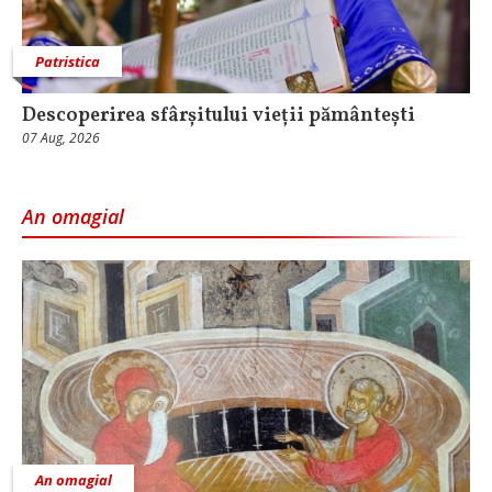
Patristica
Descoperirea sfârșitului vieții pământești
07 Aug, 2026
An omagial
An omagial