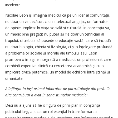
incidențe.
Nicolae Leon își imagina medicul ca pe un lider al comunității,
nu doar un vindecător, ci un intelectual angajat, un formator
de opinie, implicat în viața socială și culturală. În concepția sa,
un medic bine pregătit nu putea să fie doar un tehnician al
trupului, ci trebuia să posede o educație vastă, care să includă
nu doar biologia, chimia și fiziologia, ci și o înțelegere profundă
a problemelor sociale și morale ale timpului său. Leon
promova o imagine integrată a medicului: un profesionist care
combină expertiza clinică cu cercetarea academică și cu o
implicare civică puternică, un model de echilibru între știință și
umanitate.
A înființat la Iași primul laborator de parazitologie din țară. Ce
alte contribuții a avut în zona științelor medicale?
Deși nu a ajuns să fie o figură de prim-plan în conștiința
publicului larg, a jucat un rol esențial în transformarea
peisajului științei medicale din România. Prin înființarea primului