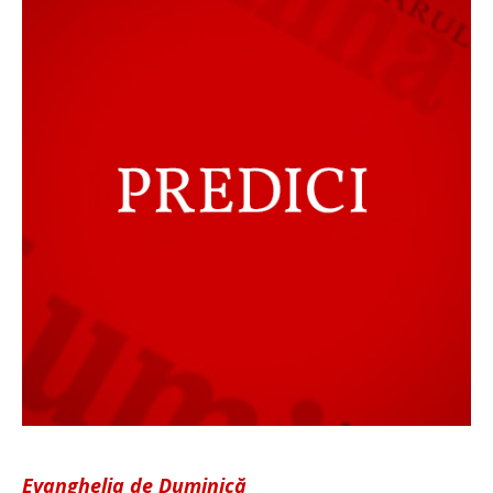
Evanghelia de Duminică