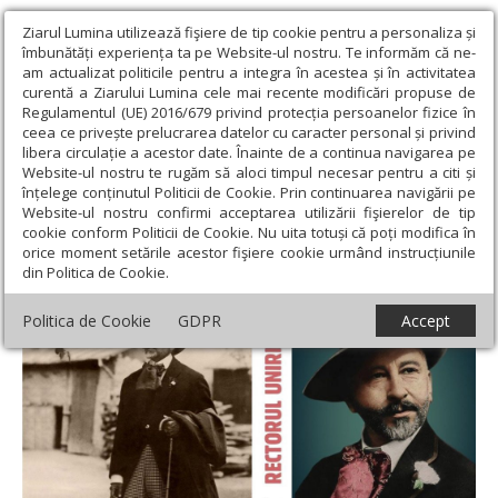
Ziarul Lumina utilizează fişiere de tip cookie pentru a personaliza și
îmbunătăți experiența ta pe Website-ul nostru. Te informăm că ne-
am actualizat politicile pentru a integra în acestea și în activitatea
curentă a Ziarului Lumina cele mai recente modificări propuse de
Regulamentul (UE) 2016/679 privind protecția persoanelor fizice în
ceea ce privește prelucrarea datelor cu caracter personal și privind
libera circulație a acestor date. Înainte de a continua navigarea pe
Website-ul nostru te rugăm să aloci timpul necesar pentru a citi și
Ziarul Lumina
›
Educaţie și Cultură
›
Interviu
›
Nicolae Leon, „un
înțelege conținutul Politicii de Cookie. Prin continuarea navigării pe
filantrop al cunoașterii”
Website-ul nostru confirmi acceptarea utilizării fişierelor de tip
cookie conform Politicii de Cookie. Nu uita totuși că poți modifica în
Nicolae Leon, „un filantrop al cunoașterii”
orice moment setările acestor fişiere cookie urmând instrucțiunile
din Politica de Cookie.
Politica de Cookie
GDPR
Accept