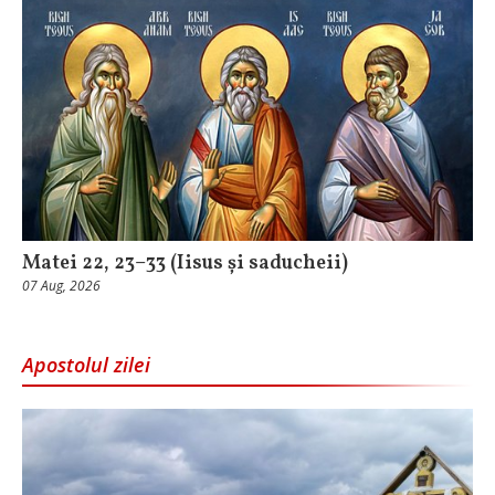
Matei 22, 23–33 (Iisus și saducheii)
07 Aug, 2026
Apostolul zilei