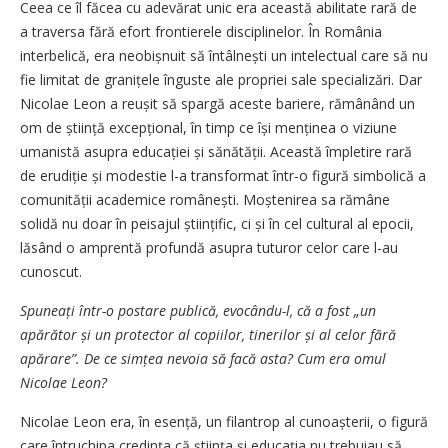
Ceea ce îl făcea cu adevărat unic era această abilitate rară de
a traversa fără efort frontierele disciplinelor. În România
interbelică, era neobișnuit să întâlnești un intelectual care să nu
fie limitat de granițele înguste ale propriei sale specializări. Dar
Nicolae Leon a reușit să spargă aceste bariere, rămânând un
om de știință excepțional, în timp ce își menținea o viziune
umanistă asupra educației și sănătății. Această împletire rară
de erudiție și modestie l-a transformat într-o figură simbolică a
comunității academice românești. Moștenirea sa rămâne
solidă nu doar în peisajul științific, ci și în cel cultural al epocii,
lăsând o amprentă profundă asupra tuturor celor care l-au
cunoscut.
Spuneați într-o postare publică, evocându-l, că a fost „un
apărător și un protector al copiilor, tinerilor și al celor fără
apărare”. De ce simțea nevoia să facă asta? Cum era omul
Nicolae Leon?
Nicolae Leon era, în esență, un filantrop al cunoașterii, o figură
care întruchipa credința că știința și educația nu trebuiau să