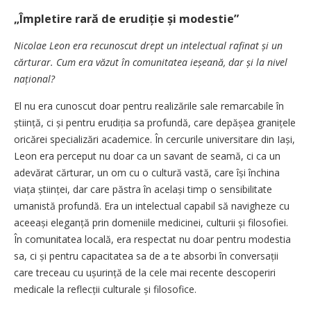
„Împletire rară de erudiție și modestie”
Nicolae Leon era recunoscut drept un intelectual rafinat și un
cărturar. Cum era văzut în comunitatea ieșeană, dar și la nivel
național?
El nu era cunoscut doar pentru realizările sale remarcabile în
știință, ci și pentru erudiția sa profundă, care depășea granițele
oricărei specializări academice. În cercurile universitare din Iași,
Leon era perceput nu doar ca un savant de seamă, ci ca un
adevărat cărturar, un om cu o cultură vastă, care își închina
viața științei, dar care păstra în același timp o sensibilitate
umanistă profundă. Era un intelectual capabil să navigheze cu
aceeași eleganță prin domeniile medicinei, culturii și filosofiei.
În comunitatea locală, era respectat nu doar pentru modestia
sa, ci și pentru capacitatea sa de a te absorbi în conversații
care treceau cu ușurință de la cele mai recente descoperiri
medicale la reflecții culturale și filosofice.