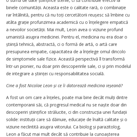
o sumă de date științifice sterile, ci să contribuie efectiv la
binele comunității. Aceasta este o calitate rară, o combinație
rar întâlnită, pentru că nu toți cercetătorii reușesc să îmbine cu
atâta grație profunzimea academică cu o înțelegere empatică
a nevoilor societății. Mai mult, Leon avea o viziune profund
umanistă asupra medicinei. Pentru el, medicina nu era doar o
știință tehnică, abstractă, ci o formă de artă, o artă care
presupunea empatie, capacitatea de a înțelege omul dincolo
de simptomele sale fizice. Această perspectivă îl transformă
într-un pionier, nu doar prin descoperirile sale, ci și prin modelul
de integrare a științei cu responsabilitatea socială.
Cine a fost Nicolae Leon și ce îi datorează medicina ieșeană?
A fost un om care a înțeles, poate mai bine decât mulți dintre
contemporanii săi, că progresul medical nu se naște doar din
descoperiri științifice strălucite, ci din construcția unei fundații
solide: instituții care să dăinuie, educație de înaltă calitate și o
viziune neclintită asupra viitorului. Ca biolog și parazitolog,
Leon a făcut mai mult decât să contribuie la cunoașterea