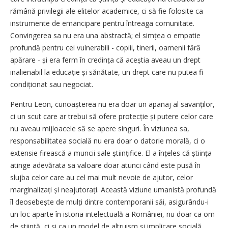
rămână privilegii ale elitelor academice, ci să fie folosite ca
instrumente de emancipare pentru întreaga comunitate.
Convingerea sa nu era una abstractă; el simțea o empatie
profundă pentru cei vulnerabili - copiii, tinerii, oamenii fără
apărare - și era ferm în credința că aceștia aveau un drept
inalienabil la educație și sănătate, un drept care nu putea fi
condiționat sau negociat.
Pentru Leon, cunoașterea nu era doar un apanaj al savanților,
ci un scut care ar trebui să ofere protecție și putere celor care
nu aveau mijloacele să se apere singuri. În viziunea sa,
responsabilitatea socială nu era doar o datorie morală, ci o
extensie firească a muncii sale științifice. El a înțeles că știința
atinge adevărata sa valoare doar atunci când este pusă în
slujba celor care au cel mai mult nevoie de ajutor, celor
marginalizați și neaju­torați. Această viziune umanistă profundă
îl deosebește de mulți dintre contemporanii săi, asigurându-i
un loc aparte în istoria intelectuală a României, nu doar ca om
de știință, ci și ca un model de altruism și implicare socială.