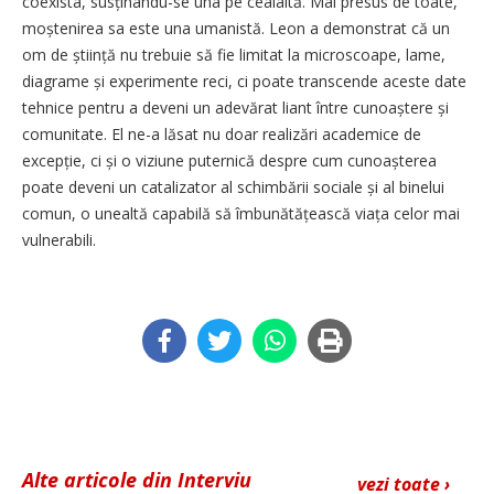
coexista, susținându-se una pe cealaltă. Mai presus de toate,
moștenirea sa este una umanistă. Leon a demonstrat că un
om de știință nu trebuie să fie limitat la microscoape, lame,
diagrame și experimente reci, ci poate transcende aceste date
tehnice pentru a deveni un adevărat liant între cunoaștere și
comunitate. El ne-a lăsat nu doar realizări academice de
excepție, ci și o viziune puternică despre cum cunoașterea
poate deveni un catalizator al schimbării sociale și al binelui
comun, o unealtă capabilă să îmbunătățească viața celor mai
vulnerabili.
Alte articole din Interviu
vezi toate ›