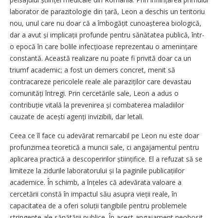
laborator de parazitologie din țară, Leon a deschis un teritoriu
nou, unul care nu doar că a îmbogățit cunoașterea biologică,
dar a avut și implicații profunde pentru sănătatea publică, într-
o epocă în care bolile infecțioase reprezentau o amenințare
constantă. Această realizare nu poate fi privită doar ca un
triumf academic; a fost un demers concret, menit să
contracareze pericolele reale ale paraziților care devastau
comunități întregi. Prin cercetările sale, Leon a adus o
contribuție vitală la prevenirea și combaterea maladiilor
cauzate de acești agenți invizibili, dar letali.
Ceea ce îl face cu adevărat remarcabil pe Leon nu este doar
profunzimea teoretică a muncii sale, ci angajamentul pentru
aplicarea practică a descoperirilor științifice. El a refuzat să se
limiteze la zidurile laboratorului și la paginile publicațiilor
academice. În schimb, a înțeles că adevărata valoare a
cercetării constă în impactul său asupra vieții reale, în
capacitatea de a oferi soluții tangibile pentru problemele
stringente ale sănătății publice. În acest angajament neobosit