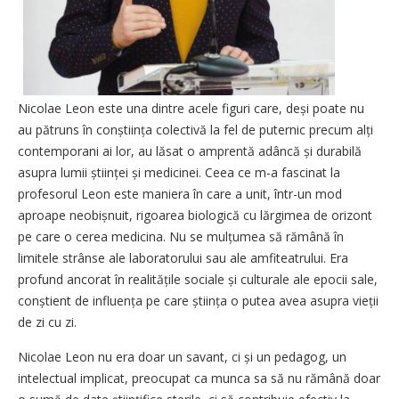
Nicolae Leon este una dintre acele figuri care, deși poate nu
au pătruns în conștiința colectivă la fel de puternic precum alți
contemporani ai lor, au lăsat o amprentă adâncă și durabilă
asupra lumii științei și medicinei. Ceea ce m-a fascinat la
profesorul Leon este maniera în care a unit, într-un mod
aproape neobișnuit, rigoarea biologică cu lărgimea de orizont
pe care o cerea medicina. Nu se mul­țumea să rămână în
limitele strânse ale laboratorului sau ale amfiteatrului. Era
profund ancorat în realitățile sociale și culturale ale epocii sale,
conștient de influența pe care știința o putea avea asupra vieții
de zi cu zi.
Nicolae Leon nu era doar un savant, ci și un pedagog, un
intelectual implicat, preocupat ca munca sa să nu rămână doar