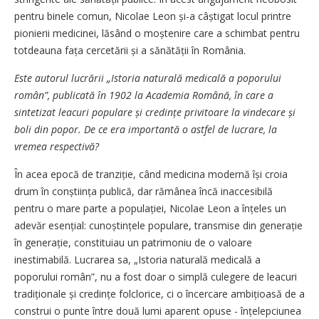
pentru binele comun, Nicolae Leon și-a câștigat locul printre
pionierii medicinei, lăsând o moștenire care a schimbat pentru
totdeauna fața cercetării și a sănătății în România.
Este autorul lucrării „Istoria naturală medicală a poporului
român”, publicată în 1902 la Academia Română, în care a
sintetizat leacuri populare și credințe privitoare la vindecare și
boli din popor. De ce era importantă o astfel de lucrare, la
vremea respectivă?
În acea epocă de tranziție, când medicina modernă își croia
drum în conștiința publică, dar rămânea încă inaccesibilă
pentru o mare parte a populației, Nicolae Leon a înțeles un
adevăr esențial: cunoștințele populare, transmise din generație
în generație, constituiau un patrimoniu de o valoare
inestimabilă. Lucrarea sa, „Istoria naturală medicală a
poporului român”, nu a fost doar o simplă culegere de leacuri
tradiționale și credințe folclorice, ci o încercare ambițioasă de a
construi o punte între două lumi aparent opuse - înțelepciunea