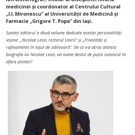
medicinei și coordonator al Centrului Cultural
„I.I. Mironescu” al Univer­sității de Medicină și
Farmacie „Grigore T. Popa” din Iași.
Sunteți editorul a două volume dedicate acestei personalități
ieșene: „Nicolae Leon, rectorul Unirii” și „Frivolități și
rafinamente în Iașul de odinioară”. De ce v-a atras atenția
biografia lui Nicolae Leon, un nume destul de puțin cunoscut în
afara științei?