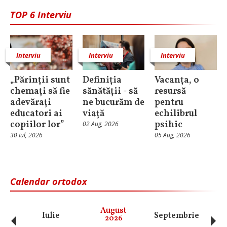
TOP 6 Interviu
Interviu
Interviu
Interviu
„Părinții sunt
Definiția
Vacanța, o
chemați să fie
sănătății - să
resursă
adevărați
ne bucurăm de
pentru
educatori ai
viață
echilibrul
copiilor lor”
psihic
02 Aug, 2026
30 Iul, 2026
05 Aug, 2026
Calendar ortodox
‹
›
August
Iulie
Septembrie
O
2026