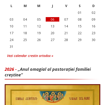
L
M
M
J
V
S
D
01
02
03
04
05
06
07
08
09
10
11
12
13
14
15
16
17
18
19
20
21
22
23
24
25
26
27
28
29
30
31
Vezi calendar crestin ortodox »
2026 -
„Anul omagial al pastorației familiei
creștine”