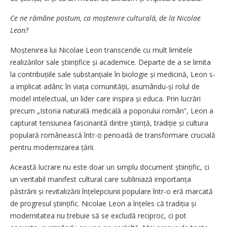
Ce ne rămâne postum, ca moștenire culturală, de la Nicolae
Leon?
Moștenirea lui Nicolae Leon transcende cu mult limitele
realizărilor sale științifice și academice. Departe de a se limita
la contribuțiile sale substanțiale în biologie și medicină, Leon s-
a implicat adânc în viața comunității, asumându-și rolul de
model intelectual, un lider care inspira și educa. Prin lucrări
precum „Istoria naturală medicală a poporului român”, Leon a
capturat tensiunea fascinantă dintre știință, tradiție și cultura
populară românească într-o perioadă de transformare crucială
pentru modernizarea țării.
Această lucrare nu este doar un simplu ­document științific, ci
un veritabil manifest cultural care subliniază importanța
păstrării și revitalizării înțelepciunii populare într-o eră marcată
de progresul științific. Nicolae Leon a înțeles că tradiția și
modernitatea nu trebuie să se excludă reciproc, ci pot