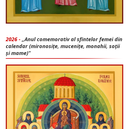
2026 -
„Anul comemorativ al sfintelor femei din
calendar (mironosițe, mu­cenițe, monahii, soții
și mame)”