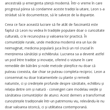
ancestrală și emergenta știință modernă. ­Într-o vreme în care
progresul părea să condamne aceste tradiții la uitare, Leon s-a
străduit să le documenteze, să le salveze de la dispariție.
Ceea ce face această lucrare să fie atât de fascinantă este
faptul că Leon nu vedea în tradițiile populare doar o curiozitate
culturală, ci le recunoștea și valoarea lor practică. În
comunitățile rurale, unde medicina modernă era un lux de
neimaginat, medicina populară juca încă un rol crucial în
menținerea sănă­tății și echilibrului. Lucrarea sa a devenit astfel
un pod între tradiție și inovație, oferind o viziune în care
remediile din bătrâni și noile metode științifice nu doar că
puteau coexista, dar chiar se puteau completa reciproc. Leon a
consemnat nu doar tratamentele cu plante și remedii
naturiste, ci și credințele profunde despre sănătate, echilibru și
relația dintre om și natură - convingeri care modelau viețile și
sănătatea comunităților de atunci. Acest demers a transformat
cunoștințele tradițio­nale într-un patrimoniu viu, relevându-le nu
doar valoarea istorică, ci și utilitatea contemporană.