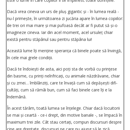
Este o lume în care copiilor li se împlinesc toate dorințele.
Dacă vrea cineva un urs de pluș gigantic și - în lumea reală -
nu-l primește, în următoarea zi jucăria apare în lumea copiilor:
de trei ori mai mare și mai pufoasă decât ar fi putut să și-o
ima­gineze cineva. Iar din acel moment, acel ursuleț chiar
există pentru stăpânul sau pentru stăpâna lui!
Această lume îți menține speranța că binele poate să învingă,
în cele mai grele condiții.
Dacă te îndoiești de asta, aici poți sta de vorbă cu prinţese
din basme, cu prinți neînfricați, cu animale năzdrăvane, chiar
și cu zmei… îmblânziți, care te învață cum să depășești difi­
cultăți, cum să rămâi bun, cum să faci binele care îți e la
îndemână.
În acest tărâm, toată lumea se înțelege. Chiar dacă locuitorii
se mai și ceartă - ce-i drept, din motive banale -, se împacă în
maximum trei zile. Cât stau certați, compun discursuri despre
cine are dreptate, discursuri pe care nu ajung să le zică