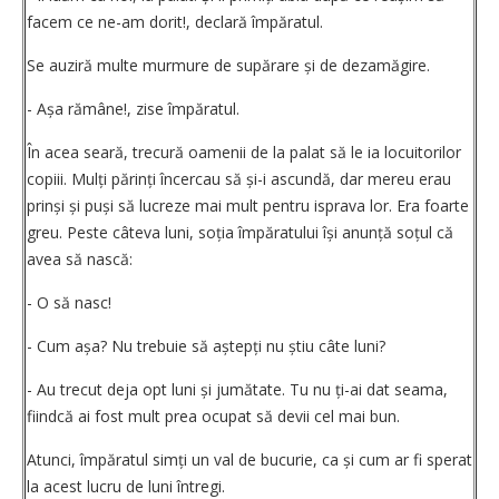
facem ce ne-am dorit!, declară împăratul.
Se auziră multe murmure de supărare și de dezamăgire.
- Așa rămâne!, zise împăratul.
În acea seară, trecură oamenii de la palat să le ia locuitorilor
copiii. Mulți părinți încercau să și-i ascundă, dar mereu erau
prinși și puși să lucreze mai mult pentru isprava lor. Era foarte
greu. Peste câteva luni, soția împăratului își anunță soțul că
avea să nască:
- O să nasc!
- Cum așa? Nu trebuie să aștepți nu știu câte luni?
- Au trecut deja opt luni și jumătate. Tu nu ți-ai dat seama,
fiindcă ai fost mult prea ocupat să devii cel mai bun.
Atunci, împăratul simți un val de bucurie, ca și cum ar fi sperat
la acest lucru de luni întregi.