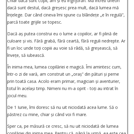
Chiar dacă sunt copil, am și eu îngrijorări. Mă întreb uneori
dacă sunt destul, dacă greșesc prea mult, dacă lumea mă
înțelege. Dar când cineva îmi spune cu blândețe „e în regulă”,
parcă toate grijile se topesc.
Dacă aș putea construi eu o lume a copiilor, ar fi plină de
culoare și vis. Fără grabă, fără ceartă, fără reguli nedrepte. Ar
fi un loc unde toți copiii au voie să râdă, să greșească, să
învețe, să ­iubească.
În inima mea, lumea copilăriei e magică. Îmi amintesc cum,
într-o zi de vară, am construit un „oraș” din pături și perne
prin toată casa. Acolo eram primar, magician și aventurier,
totul în același timp. Nimeni nu m-a oprit - toți au intrat în
jocul meu.
De 1 Iunie, îmi doresc să nu uit niciodată acea lume. Să o
păstrez cu mine, chiar și când voi fi mare.
Sper ca, pe măsură ce cresc, să nu uit niciodată de lumea
copilăriei din inima mea. Pentru că, până la urmă, ea este cea