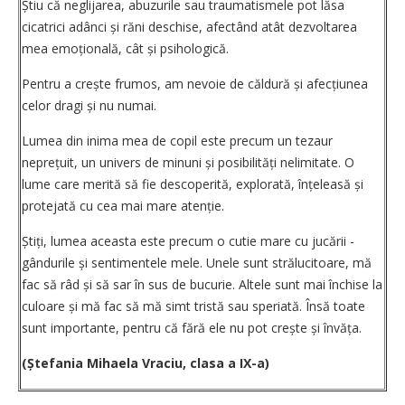
Știu că neglijarea, abuzurile sau traumatismele pot lăsa
cicatrici adânci și răni deschise, afectând atât dezvoltarea
mea emo­țio­nală, cât și psihologică.
Pentru a crește frumos, am nevoie de căldură și afecțiunea
celor dragi și nu numai.
Lumea din inima mea de copil este precum un tezaur
neprețuit, un univers de minuni și posi­bilități nelimitate. O
lume care merită să fie descoperită, explorată, înțeleasă și
protejată cu cea mai mare atenție.
Știți, lumea aceasta este precum o cutie mare cu jucării -
gândurile și sentimentele mele. Unele sunt strălucitoare, mă
fac să râd și să sar în sus de bucurie. Altele sunt mai închise la
culoare și mă fac să mă simt tristă sau speriată. Însă toate
sunt importante, pentru că fără ele nu pot crește și învăța.
(Ștefania Mihaela Vraciu, clasa a IX-a)