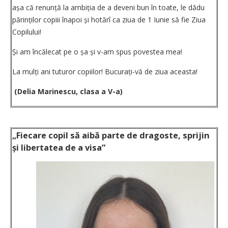
așa că renunță la ambiția de a deveni bun în toate, le dădu
părinților copiii înapoi și hotărî ca ziua de 1 Iunie să fie Ziua
Copilului!
Și am încălecat pe o șa și v-am spus povestea mea!
La mulți ani tuturor copiilor! Bucurați-vă de ziua aceasta!
(Delia Marinescu, clasa a V-a)
„Fiecare copil să aibă parte de dragoste, sprijin
și libertatea de a visa”