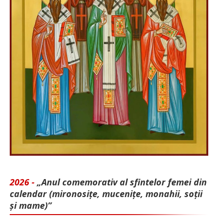
2026 -
„Anul comemorativ al sfintelor femei din
calendar (mironosițe, mu­cenițe, monahii, soții
și mame)”