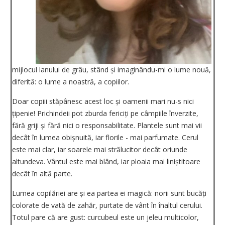
mijlocul lanului de grâu, stând și imaginându-mi o lume nouă,
diferită: o lume a noastră, a copiilor.
Doar copiii stăpânesc acest loc și oamenii mari nu-s nici
țipenie! Prichindeii pot zburda fericiți pe câmpiile înverzite,
fără griji și fără nici o responsabilitate. Plantele sunt mai vii
decât în lumea obișnuită, iar florile - mai parfumate. Cerul
este mai clar, iar soarele mai strălucitor decât oriunde
altundeva. Vântul este mai blând, iar ploaia mai liniștitoare
decât în altă parte.
Lumea copilăriei are și ea partea ei magică: norii sunt bucăți
colorate de vată de zahăr, purtate de vânt în înaltul cerului.
Totul pare că are gust: curcubeul este un jeleu multicolor,