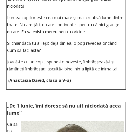
niciodată.
Lumea copiilor este cea mai mare și mai creativă lume dintre
toate. Nu are țări, nu are continente - pentru că nici gra­nițe
nu are. Ea va exista mereu pentru oricine.
Și chiar dacă tu ai ieșit deja din ea, o poți revedea oricând.
Cum să faci asta?
Joacă-te cu un copil, spune-i o poveste, îmbrățișează-l și
rămâneți îmbrățișați: ascultă-i bine inima lipită de inima ta!
(
Anastasia David, clasa a V-a)
„De 1 Iunie, îmi doresc să nu uit niciodată acea
lume”
Ca să
fiu