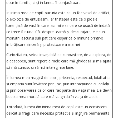
doar în familie, ci și în lumea înconjurătoare.
În inima mea de copil, bucuria este ca un foc vesel de artificii,
o explozie de entuziasm, iar tris­tețea este ca o ploaie
torențială de vară în care lacrimile sincere se usucă de îndată
ce trece ­furtuna. Cât despre teamă și descura­jare, ele sunt
monștrii ascunși sub pat care dispar ca o minune printr-o
îmbrățișare sinceră și protectoare a mamei.
Curiozitatea, setea insațiabilă de cunoaștere, de a explora, de
a descoperi, sunt reperele mele care mă ghidează și mă ajută
să mă cunosc și să mă înțeleg mai bine.
În lumea mea magică de copil, prietenia, respectul, loialitatea
și empatia sunt învățate prin joc, prin interacțiunea cu ceilalți
și prin observarea celor care fac parte din viața mea. Ele devin
busola mea morală care mă va ghida în viața de adult.
Totodată, lumea din inima mea de copil este un ecosistem
delicat și fragil care necesită protecție și îngrijire permanentă.