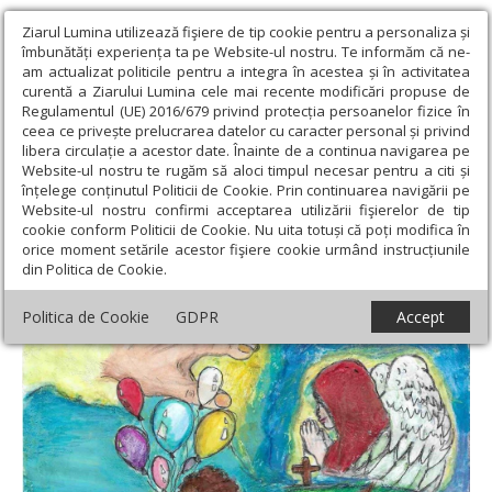
Ziarul Lumina utilizează fişiere de tip cookie pentru a personaliza și
îmbunătăți experiența ta pe Website-ul nostru. Te informăm că ne-
am actualizat politicile pentru a integra în acestea și în activitatea
curentă a Ziarului Lumina cele mai recente modificări propuse de
Regulamentul (UE) 2016/679 privind protecția persoanelor fizice în
ceea ce privește prelucrarea datelor cu caracter personal și privind
libera circulație a acestor date. Înainte de a continua navigarea pe
Website-ul nostru te rugăm să aloci timpul necesar pentru a citi și
Ziarul Lumina
›
Educaţie și Cultură
›
Pagina copiilor
›
Ziua în
înțelege conținutul Politicii de Cookie. Prin continuarea navigării pe
care toate orașele și satele sunt pline de zâmbete și de bucurie
Website-ul nostru confirmi acceptarea utilizării fişierelor de tip
cookie conform Politicii de Cookie. Nu uita totuși că poți modifica în
Ziua în care toate orașele și satele sunt
orice moment setările acestor fişiere cookie urmând instrucțiunile
din Politica de Cookie.
pline de zâmbete și de bucurie
Politica de Cookie
GDPR
Accept