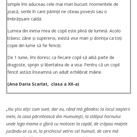
simple îmi aduceau cele mai mari bucurii: ­momentele de
joacă, serile în care părinții ne citeau povești sau o
îmbrățișare caldă.
Lumea din inima mea de copil este plină de lumină. Acolo
trăiesc zâne și supereroi, există vise mari și dorința ca toți
copiii din lume să fie fericiți.
De 1 Iunie, îmi doresc ca fiecare copil să aibă parte de
dragoste, sprijin și libertatea de a visa. Pentru că un copil
fericit astăzi înseamnă un adult echilibrat mâine.
(Ana Daria Scarlat, clasa a XII-a)
„Nu ştiu alţii cum sunt, dar eu, când mă gândesc la locul naşterii
mele, la casa părintească din Humuleşti, la stâlpul hornului
unde lega mama o şfară cu motocei la capăt, de crăpau maţele
jucându-se cu ei, la prichiciul vetrei cel humuit, de care mă