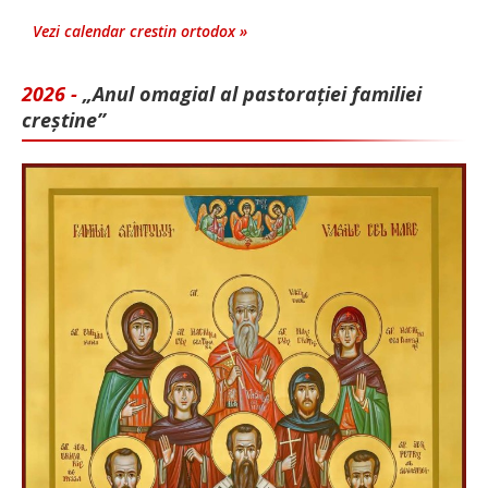
Vezi calendar crestin ortodox »
2026 -
„Anul omagial al pastorației familiei
creștine”