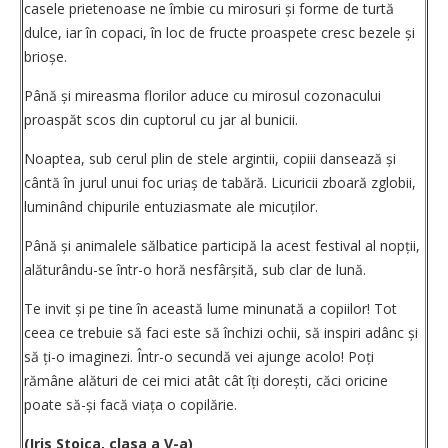
casele prietenoase ne îmbie cu mirosuri și forme de turtă
dulce, iar în copaci, în loc de fructe proaspete cresc bezele și
brioșe.
Până și mireasma florilor aduce cu mirosul cozonacului
proaspăt scos din cuptorul cu jar al bunicii.
Noaptea, sub cerul plin de stele argintii, copiii dansează și
cântă în jurul unui foc uriaș de tabără. Licuricii zboară zglobii,
luminând chipurile entuziasmate ale micuților.
Până și animalele sălbatice participă la acest festival al nopții,
alăturându-se într-o horă nesfârșită, sub clar de lună.
Te invit și pe tine în această lume minunată a copiilor! Tot
ceea ce trebuie să faci este să închizi ochii, să inspiri adânc și
să ți-o imaginezi. Într-o secundă vei ajunge acolo! Poți
rămâne alături de cei mici atât cât îți dorești, căci oricine
poate să-și facă viața o copilărie.
(Iris Stoica, clasa a V-a)