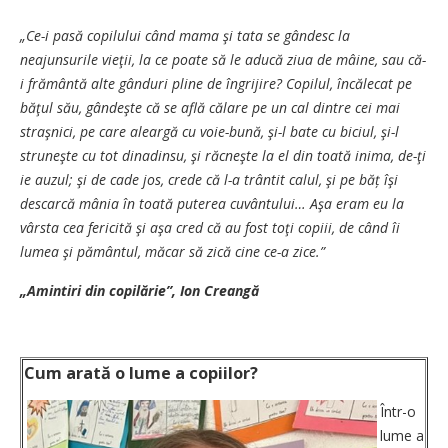
„Ce-i pasă copilului când mama şi tata se gândesc la
neajunsurile vieţii, la ce poate să le aducă ziua de mâine, sau că-
i frământă alte gânduri pline de îngrijire? Copilul, încălecat pe
băţul său, gândeşte că se află călare pe un cal dintre cei mai
straşnici, pe care aleargă cu voie-bună, şi-l bate cu biciul, şi-l
struneşte cu tot dinadinsu, şi răcneşte la el din toată inima, de-ţi
ie auzul; şi de cade jos, crede că l-a trântit calul, şi pe băț îşi
descarcă mânia în toată puterea cuvântului… Aşa eram eu la
vârsta cea fericită şi aşa cred că au fost toţi copiii, de când îi
lumea şi pământul, măcar să zică cine ce-a zice.”
„Amintiri din copilărie”, Ion Creangă
Cum arată o lume a copiilor?
Într-o
lume a