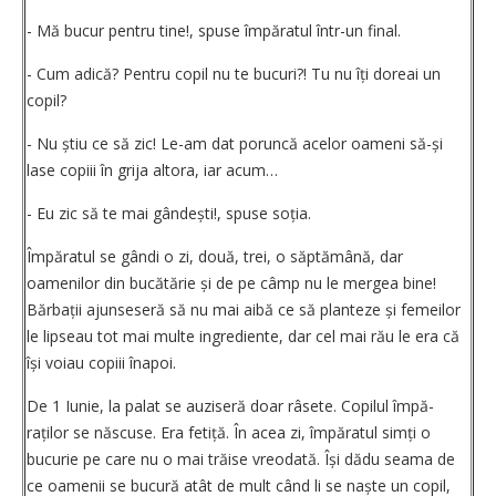
- Mă bucur pentru tine!, spuse împăratul într-un final.
- Cum adică? Pentru copil nu te bucuri?! Tu nu îți doreai un
copil?
- Nu știu ce să zic! Le-am dat poruncă acelor oameni să-și
lase copiii în grija altora, iar acum…
- Eu zic să te mai gândești!, spuse soția.
Împăratul se gândi o zi, două, trei, o săptămână, dar
oamenilor din bucătărie și de pe câmp nu le mergea bine!
Bărbații ajunseseră să nu mai aibă ce să planteze și femeilor
le lipseau tot mai multe ingrediente, dar cel mai rău le era că
își voiau copiii înapoi.
De 1 Iunie, la palat se auziseră doar râsete. Copilul împă­
raților se născuse. Era fetiță. În acea zi, împăratul simți o
bucurie pe care nu o mai trăise vreodată. Își dădu seama de
ce oamenii se bucură atât de mult când li se naște un copil,