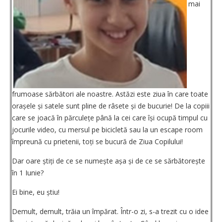
mai
frumoase sărbători ale noastre. Astăzi este ziua în care toate
orașele și satele sunt pline de râsete și de bucurie! De la copiii
care se joacă în părculețe până la cei care își ocupă timpul cu
jocurile video, cu mersul pe bicicletă sau la un escape room
împreună cu prietenii, toți se bucură de Ziua Copilului!
Dar oare știți de ce se nu­mește așa și de ce se sărbă­torește
în 1 Iunie?
Ei bine, eu știu!
Demult, demult, trăia un împărat. Într-o zi, s-a trezit cu o idee