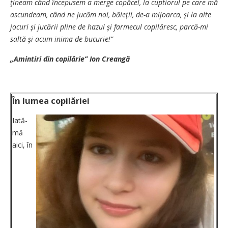
ţineam când începusem a merge copăcel, la cuptiorul pe care mă
ascundeam, când ne jucăm noi, băieţii, de-a mijoarca, şi la alte
jocuri şi jucării pline de hazul şi farmecul copilăresc, parcă-mi
saltă şi acum inima de bucurie!”
„Amintiri din copilărie” Ion Creangă
În lumea copilăriei
Iată-
mă
aici, în