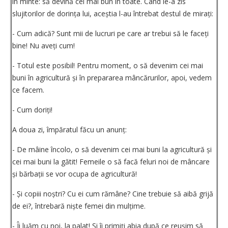
în minte: să devină cel mai bun în toate. Când le-a zis
slujitorilor de dorința lui, aceștia l-au întrebat destul de mirați:
- Cum adică? Sunt mii de lucruri pe care ar trebui să le faceți
bine! Nu aveți cum!
- Totul este posibil! Pentru moment, o să devenim cei mai
buni în agricultură și în prepararea mâncărurilor, apoi, vedem
ce facem.
- Cum doriți!
A doua zi, împăratul făcu un anunț:
- De mâine încolo, o să devenim cei mai buni la agricultură și
cei mai buni la gătit! Femeile o să facă feluri noi de mâncare
și bărbații se vor ocupa de agricultură!
- Și copiii noștri? Cu ei cum rămâne? Cine trebuie să aibă grijă
de ei?, întrebară niște femei din mulțime.
- Îi luăm cu noi, la palat! Și îi primiți abia după ce reușim să