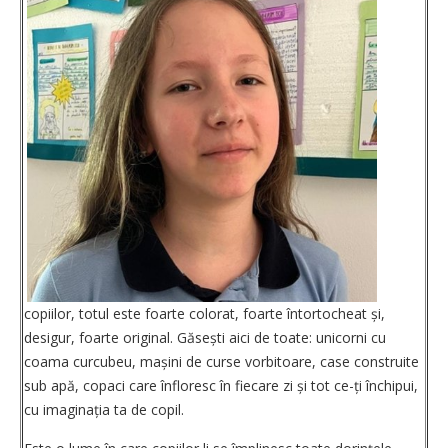
copiilor, totul este foarte colorat, foarte întortocheat și,
desigur, foarte original. Găsești aici de toate: unicorni cu
coama curcubeu, mașini de curse vorbitoare, case construite
sub apă, copaci care înfloresc în fiecare zi și tot ce-ți închipui,
cu ima­ginația ta de copil.