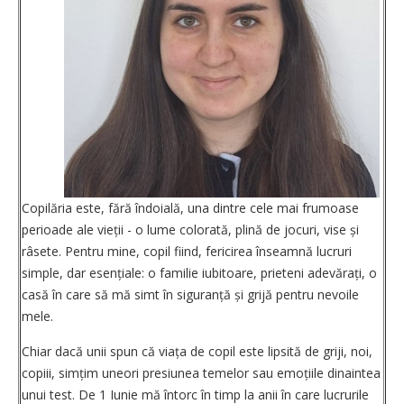
Copilăria este, fără îndoială, una dintre cele mai frumoase
perioade ale vieții - o lume colorată, plină de jocuri, vise și
râsete. Pentru mine, copil fiind, fericirea înseamnă lucruri
simple, dar esențiale: o familie iubitoare, prieteni adevărați, o
casă în care să mă simt în siguranță și grijă pentru nevoile
mele.
Chiar dacă unii spun că viața de copil este lipsită de griji, noi,
copiii, simțim uneori presiunea temelor sau emoțiile dinaintea
unui test. De 1 Iunie mă întorc în timp la anii în care lucrurile