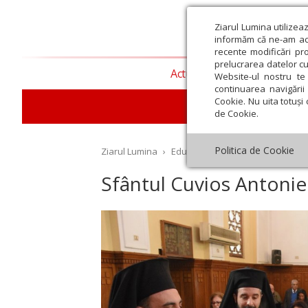
Ziarul Lumina utilizea
informăm că ne-am actu
recente modificări pr
prelucrarea datelor cu
Actualitate religioasă
T
Website-ul nostru te 
continuarea navigării 
Cookie. Nu uita totuși 
E
de Cookie.
Politica de Cookie
Ziarul Lumina
›
Educaţie și Cultură
›
Revista pr
Sfântul Cuvios Antonie 