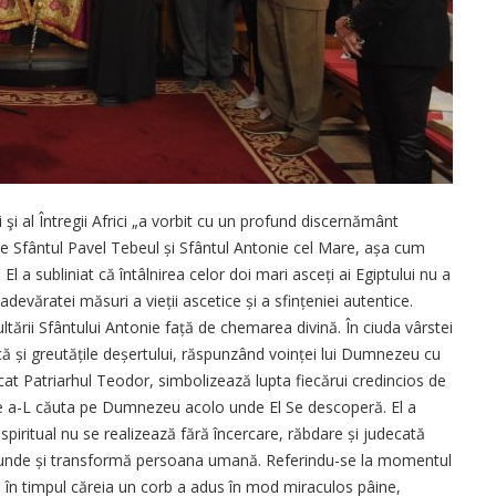
 şi al Întregii Africi „a vorbit cu un profund discernământ
re Sfântul Pavel Tebeul și Sfântul Antonie cel Mare, așa cum
 El a subliniat că întâlnirea celor doi mari asceți ai Egiptului nu a
adevăratei măsuri a vieții ascetice și a sfințeniei autentice.
ltării Sfântului Antonie față de chemarea divină. În ciuda vârstei
ică și greutățile deșertului, răspunzând voinței lui Dumnezeu cu
at Patriarhul Teodor, simbolizează lupta fiecărui credincios de
și de a-L căuta pe Dumnezeu acolo unde El Se descoperă. El a
piritual nu se realizează fără încercare, răbdare și judecată
trunde și transformă persoana umană. Referindu-se la momentul
 în timpul căreia un corb a adus în mod miraculos pâine,