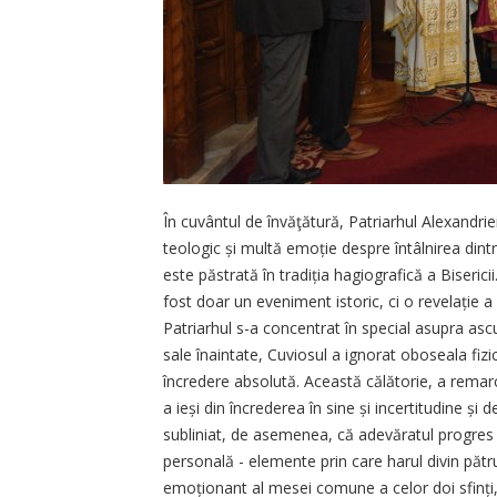
În cuvântul de învăţătură, Patriarhul Alexandriei
teologic și multă emoție despre întâlnirea dint
este păstrată în tradiția hagiografică a Bisericii.
fost doar un eveniment istoric, ci o revelație a 
Patriarhul s-a concentrat în special asupra ascu
sale înaintate, Cuviosul a ignorat oboseala fiz
încredere absolută. Această călătorie, a remarc
a ieși din încrederea în sine și incertitudine 
subliniat, de asemenea, că adevăratul progres s
personală - elemente prin care harul divin pă
emoționant al mesei comune a celor doi sfinți,