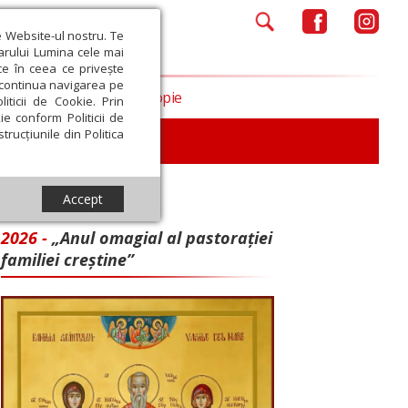
e Website-ul nostru. Te
iarului Lumina cele mai
ce în ceea ce privește
a continua navigarea pe
Opinii
Filantropie
iticii de Cookie. Prin
ie conform Politicii de
trucțiunile din Politica
iu
Accept
2026 -
„Anul omagial al pastorației
familiei creștine”