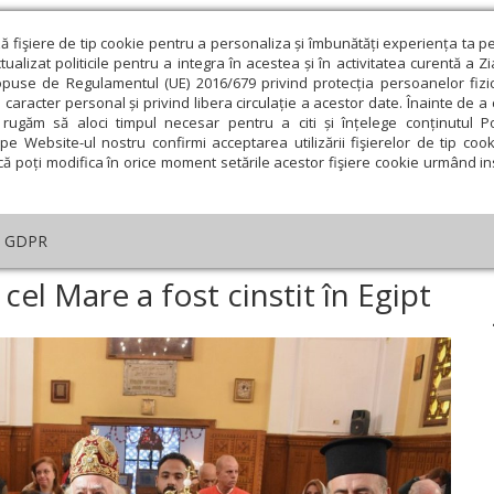
ză fişiere de tip cookie pentru a personaliza și îmbunătăți experiența ta p
alizat politicile pentru a integra în acestea și în activitatea curentă a Z
opuse de Regulamentul (UE) 2016/679 privind protecția persoanelor fizi
 caracter personal și privind libera circulație a acestor date. Înainte de 
eologie și spiritualitate
Educaţie și Cultură
Societate
rugăm să aloci timpul necesar pentru a citi și înțelege conținutul Pol
pe Website-ul nostru confirmi acceptarea utilizării fişierelor de tip cook
că poți modifica în orice moment setările acestor fişiere cookie urmând ins
ducaţie
Lumina literară şi artistică
Cultură
Interv
GDPR
esei
›
Sfântul Cuvios Antonie cel Mare a fost cinstit în Egipt
cel Mare a fost cinstit în Egipt