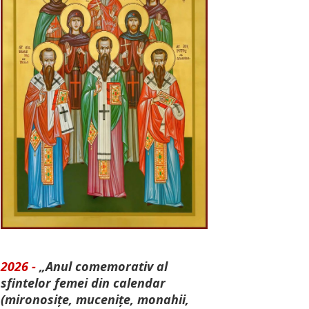
2026 -
„Anul comemorativ al
sfintelor femei din calendar
(mironosițe, mu­cenițe, monahii,