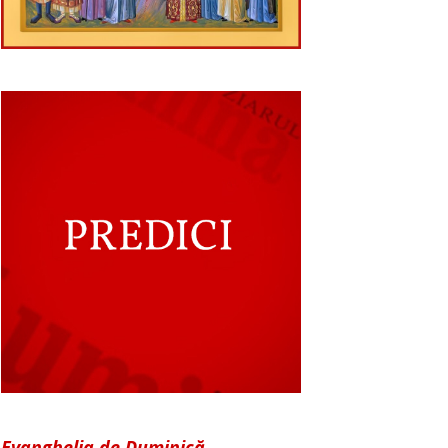
Evanghelia de Duminică