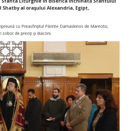
 Sfânta Liturghie în biserica închinată Sfântului
 Shatby al oraşului Alexandria, Egipt,
împreună cu Preasfinţitul Părinte Damaskinos de Mareotis,
n sobor de preoţi şi diaconi.