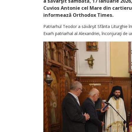
a săvârşit sâmbătă, 17 ianuarie 2026,
Cuvios Antonie cel Mare din cartierul
informează Orthodox Times.
Patriarhul Teodor a săvârşit Sfânta Liturghie 
Exarh patriarhal al Alexandriei, înconjuraţi de u