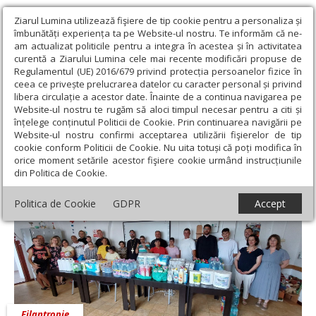
Ziarul Lumina utilizează fişiere de tip cookie pentru a personaliza și
îmbunătăți experiența ta pe Website-ul nostru. Te informăm că ne-
am actualizat politicile pentru a integra în acestea și în activitatea
curentă a Ziarului Lumina cele mai recente modificări propuse de
Regulamentul (UE) 2016/679 privind protecția persoanelor fizice în
ceea ce privește prelucrarea datelor cu caracter personal și privind
libera circulație a acestor date. Înainte de a continua navigarea pe
Website-ul nostru te rugăm să aloci timpul necesar pentru a citi și
Ziarul Lumina
›
Filantropie
›
Sprijin oferit unui așezământ social
înțelege conținutul Politicii de Cookie. Prin continuarea navigării pe
din Dâmbovița
Website-ul nostru confirmi acceptarea utilizării fişierelor de tip
cookie conform Politicii de Cookie. Nu uita totuși că poți modifica în
Sprijin oferit unui așezământ social din
orice moment setările acestor fişiere cookie urmând instrucțiunile
din Politica de Cookie.
Dâmbovița
Politica de Cookie
GDPR
Accept
Filantropie