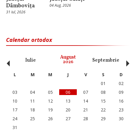
Dâmboviţa
04 Aug, 2026
31 Iul, 2026
Calendar ortodox
‹
›
August
Iulie
Septembrie
O
2026
L
M
M
J
V
S
D
01
02
03
04
05
06
07
08
09
10
11
12
13
14
15
16
17
18
19
20
21
22
23
24
25
26
27
28
29
30
31