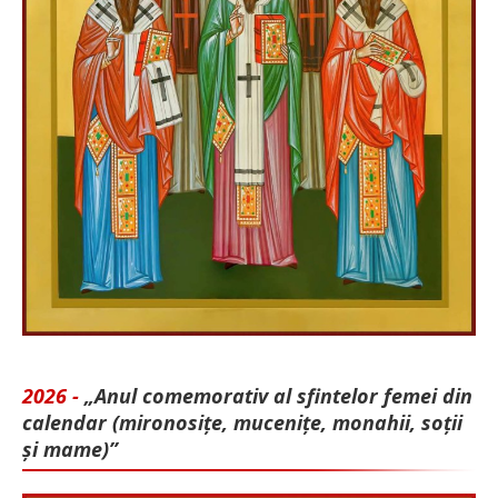
2026 -
„Anul comemorativ al sfintelor femei din
calendar (mironosițe, mu­cenițe, monahii, soții
și mame)”