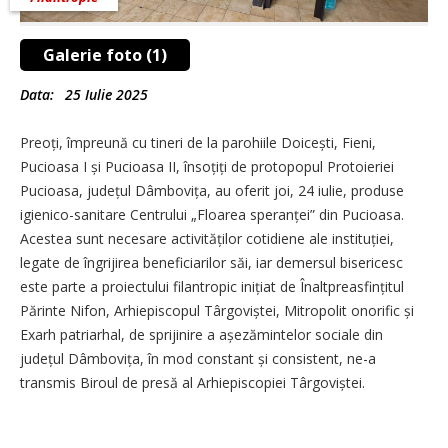
Galerie foto (1)
Data:
25 Iulie 2025
Preoți, împreună cu tineri de la parohiile Doicești, Fieni,
Pucioasa I și Pucioasa II, însoțiți de protopopul Protoieriei
Pucioasa, județul Dâmbovița, au oferit joi, 24 iulie, produse
igienico-sanitare Centrului „Floarea speranței” din Pucioasa.
Acestea sunt necesare activităților cotidiene ale instituției,
legate de îngrijirea beneficiarilor săi, iar demersul bisericesc
este parte a proiectului filantropic inițiat de Înaltprea­sfințitul
Părinte Nifon, Arhiepiscopul Târgoviștei, Mitropolit onorific și
Exarh patriarhal, de sprijinire a așezămintelor sociale din
județul Dâmbo­vița, în mod constant și consistent, ne-a
transmis Biroul de presă al Arhiepiscopiei Târgoviștei.