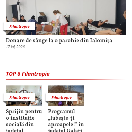
Filantropie
Donare de sânge la o parohie din Ialomiţa
17 Iul, 2026
TOP 6 Filantropie
Filantropie
Filantropie
Sprijin pentru
Programul
o instituţie
„Iubește-ți
socială din
aproapele!” în
judeţul
județul Galați