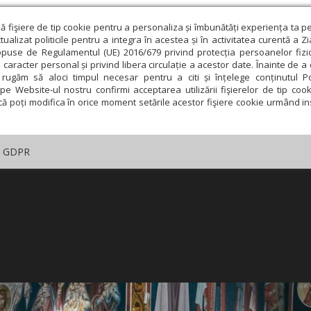
ză fişiere de tip cookie pentru a personaliza și îmbunătăți experiența ta p
alizat politicile pentru a integra în acestea și în activitatea curentă a Z
opuse de Regulamentul (UE) 2016/679 privind protecția persoanelor fizi
 caracter personal și privind libera circulație a acestor date. Înainte de 
rugăm să aloci timpul necesar pentru a citi și înțelege conținutul Pol
pe Website-ul nostru confirmi acceptarea utilizării fişierelor de tip cook
că poți modifica în orice moment setările acestor fişiere cookie urmând ins
GDPR