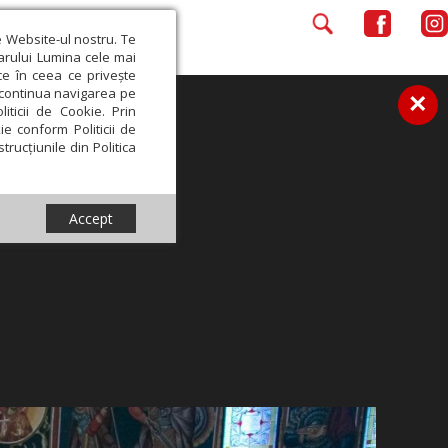
e Website-ul nostru. Te
iarului Lumina cele mai
ce în ceea ce privește
a continua navigarea pe
×
iticii de Cookie. Prin
ie conform Politicii de
trucțiunile din Politica
Accept