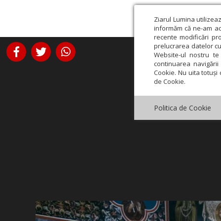
Ziarul Lumina utilizea
informăm că ne-am actu
recente modificări pr
prelucrarea datelor cu
Website-ul nostru te 
continuarea navigării 
Cookie. Nu uita totuși 
de Cookie.
Politica de Cookie