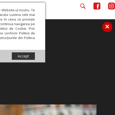
e Website-ul nostru. Te
iarului Lumina cele mai
ce în ceea ce privește
a continua navigarea pe
×
iticii de Cookie. Prin
ie conform Politicii de
trucțiunile din Politica
Accept