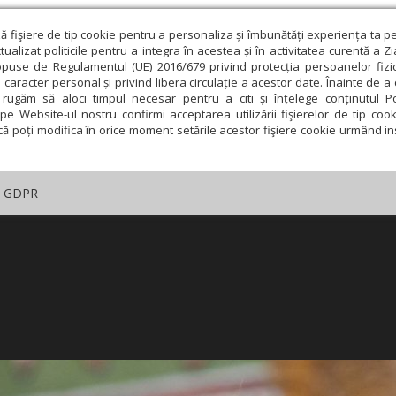
ză fişiere de tip cookie pentru a personaliza și îmbunătăți experiența ta p
alizat politicile pentru a integra în acestea și în activitatea curentă a Z
opuse de Regulamentul (UE) 2016/679 privind protecția persoanelor fizi
 caracter personal și privind libera circulație a acestor date. Înainte de 
rugăm să aloci timpul necesar pentru a citi și înțelege conținutul Pol
pe Website-ul nostru confirmi acceptarea utilizării fişierelor de tip cook
că poți modifica în orice moment setările acestor fişiere cookie urmând ins
GDPR