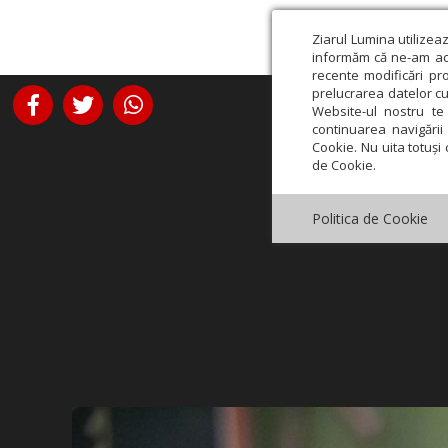
Ziarul Lumina utilizea
informăm că ne-am actu
recente modificări pr
prelucrarea datelor cu
Website-ul nostru te 
continuarea navigării 
Cookie. Nu uita totuși 
de Cookie.
Politica de Cookie