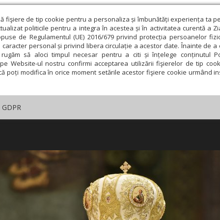
ză fişiere de tip cookie pentru a personaliza și îmbunătăți experiența ta p
alizat politicile pentru a integra în acestea și în activitatea curentă a Z
opuse de Regulamentul (UE) 2016/679 privind protecția persoanelor fizi
 caracter personal și privind libera circulație a acestor date. Înainte de 
rugăm să aloci timpul necesar pentru a citi și înțelege conținutul Pol
pe Website-ul nostru confirmi acceptarea utilizării fişierelor de tip cook
că poți modifica în orice moment setările acestor fişiere cookie urmând ins
GDPR