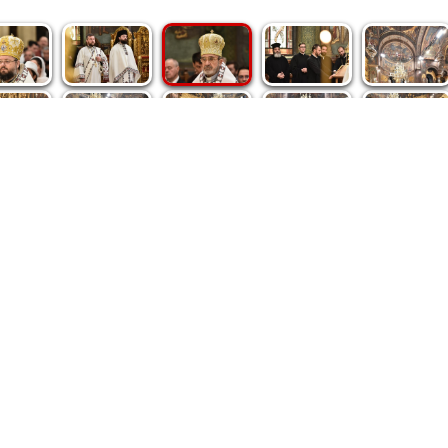
spre noi
|
Abonamente
|
iri BASILICA
BASILICA Travel
Română
Serviciul de Colportaj Bisericesc
ântuirii Neamului
Atelierele Patriarhiei
Tipografia Cărţilor Bisericeşti
pe site de Ziarul Lumina sunt protejate de dispoziţiile legale în vigoa