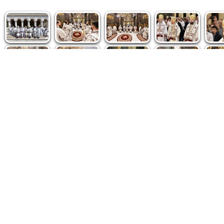
Politica de cookie
|
Politica de confidențialitate
|
Contact
|
De
Fototeca Ortodoxiei Românești
Agenţia de şt
Radio TRINITAS
Patriarhia 
TV TRINITAS
Catedrala M
Vestitorul Ortodoxiei
Conținutul și design-ul site-ului, toate informaţiile publicate 