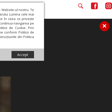
e Website-ul nostru. Te
iarului Lumina cele mai
ce în ceea ce privește
a continua navigarea pe
×
iticii de Cookie. Prin
ie conform Politicii de
trucțiunile din Politica
Accept