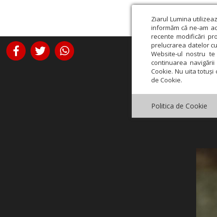
Ziarul Lumina utilizea
informăm că ne-am actu
recente modificări pr
prelucrarea datelor cu
Website-ul nostru te 
continuarea navigării 
Cookie. Nu uita totuși 
de Cookie.
Politica de Cookie