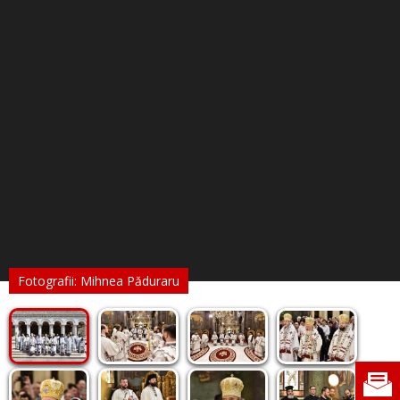
Fotografii: Mihnea Păduraru