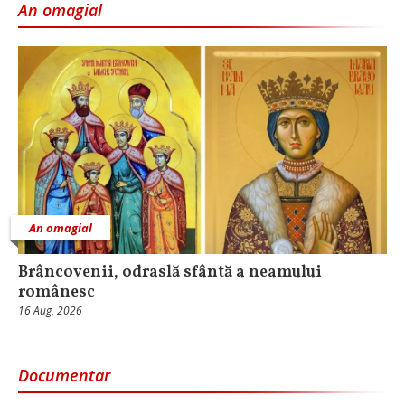
An omagial
An omagial
Brâncovenii, odraslă sfântă a neamului
românesc
16 Aug, 2026
Documentar