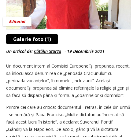
Editorial
Galerie foto (1)
Un articol de:
Cătălin Sturza
-
19 Decembrie 2021
Un document intern al Comisiei Europene își propunea, recent,
să înlocuiască denumirea de „perioada Crăciunului” cu
„perioada vacanțelor”, în numele „incluziunii”. Același
document își propunea să elimine referințele la religie și gen și
să facă să dispară până și formula „doamnelor și domnilor”.
Printre cei care au criticat documentul - retras, în cele din urmă
- se numără și Papa Francisc. „Multe dictaturi au încercat să
facă acest lucru în istorie”, a declarat Suveranul Pontif.
„Gândiți-vă la Napoleon. De acolo, gândiți-vă la dictatura
nazistă, la cea comunistă... este moda secularismului diluat...