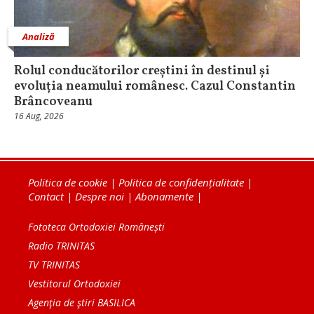
Analiză
Rolul conducătorilor creștini în destinul și
evoluția neamului românesc. Cazul Constantin
Brâncoveanu
16 Aug, 2026
Politica de cookie
|
Politica de confidențialitate
|
Contact
|
Despre noi
|
Abonamente
|
Fototeca Ortodoxiei Românești
Radio TRINITAS
TV TRINITAS
Vestitorul Ortodoxiei
Agenţia de ştiri BASILICA