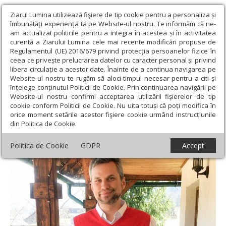
Ziarul Lumina utilizează fişiere de tip cookie pentru a personaliza și
îmbunătăți experiența ta pe Website-ul nostru. Te informăm că ne-
am actualizat politicile pentru a integra în acestea și în activitatea
curentă a Ziarului Lumina cele mai recente modificări propuse de
Regulamentul (UE) 2016/679 privind protecția persoanelor fizice în
ceea ce privește prelucrarea datelor cu caracter personal și privind
libera circulație a acestor date. Înainte de a continua navigarea pe
Website-ul nostru te rugăm să aloci timpul necesar pentru a citi și
Ziarul Lumina
›
Opinii
›
Editorial
›
De la „Crăciun fericit!” la „urări
înțelege conținutul Politicii de Cookie. Prin continuarea navigării pe
de sezon”
Website-ul nostru confirmi acceptarea utilizării fişierelor de tip
cookie conform Politicii de Cookie. Nu uita totuși că poți modifica în
De la „Crăciun fericit!” la „urări de sezon”
orice moment setările acestor fişiere cookie urmând instrucțiunile
din Politica de Cookie.
Politica de Cookie
GDPR
Accept