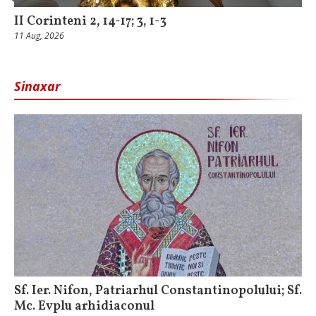
II Corinteni 2, 14-17; 3, 1-3
11 Aug, 2026
Sinaxar
Sf. Ier. Nifon, Patriarhul Constantinopolului; Sf.
Mc. Evplu arhidiaconul