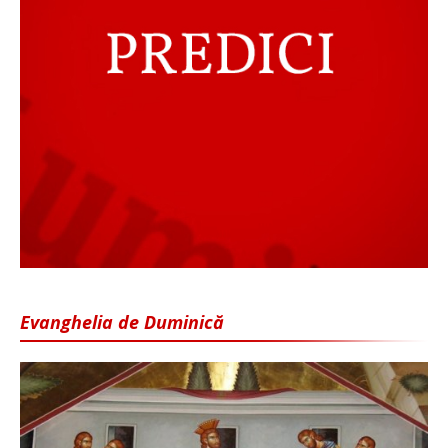
Evanghelia de Duminică