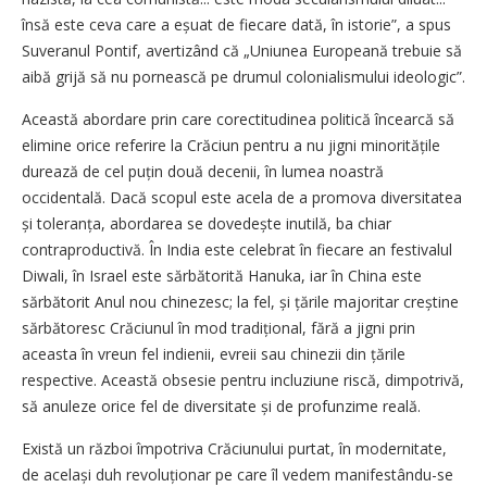
însă este ceva care a eșuat de fiecare dată, în istorie”, a spus
Suveranul Pontif, avertizând că „Uniunea Europeană trebuie să
aibă grijă să nu pornească pe drumul colonialismului ideologic”.
Această abordare prin care corectitudinea politică încearcă să
elimine orice referire la Crăciun pentru a nu jigni minoritățile
durează de cel puțin două decenii, în lumea noastră
occidentală. Dacă scopul este acela de a promova diversitatea
și toleranța, abordarea se dovedește inutilă, ba chiar
contraproductivă. În India este celebrat în fiecare an festivalul
Diwali, în Israel este sărbătorită Hanuka, iar în China este
sărbătorit Anul nou chinezesc; la fel, și țările majoritar creștine
sărbătoresc Crăciunul în mod tradițional, fără a jigni prin
aceasta în vreun fel indienii, evreii sau chinezii din țările
respective. Această obsesie pentru incluziune riscă, dimpotrivă,
să anuleze orice fel de diversitate și de profunzime reală.
Există un război împotriva Crăciunului purtat, în modernitate,
de același duh revoluționar pe care îl vedem manifestându-se