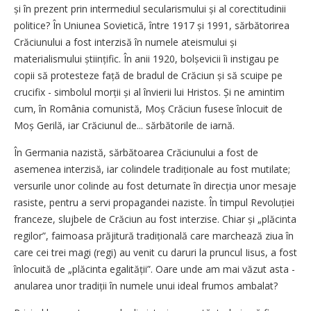
și în prezent prin intermediul secularismului și al corectitudinii
politice? În Uniunea Sovietică, între 1917 și 1991, sărbătorirea
Crăciunului a fost interzisă în numele ateismului și
materialismului științific. În anii 1920, bolșevicii îi instigau pe
copii să protesteze față de bradul de Crăciun și să scuipe pe
crucifix - simbolul morții și al învierii lui Hristos. Și ne amintim
cum, în România comunistă, Moș Crăciun fusese înlocuit de
Moș Gerilă, iar Crăciunul de... sărbătorile de iarnă.
În Germania nazistă, sărbătoarea Crăciunului a fost de
asemenea interzisă, iar colindele tradiționale au fost mutilate;
versurile unor colinde au fost deturnate în direcția unor mesaje
rasiste, pentru a servi propagandei naziste. În timpul Revoluției
franceze, slujbele de Crăciun au fost interzise. Chiar și „plăcinta
regilor”, faimoasa prăjitură tradițională care marchează ziua în
care cei trei magi (regi) au venit cu daruri la pruncul Iisus, a fost
înlocuită de „plăcinta egalității”. Oare unde am mai văzut asta -
anularea unor tradiții în numele unui ideal frumos ambalat?