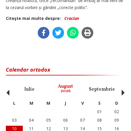
credința noastră, orice „recomandări” de limbaj ar mai veni de
la cezarul vorbirii și gândirii „corecte politic”.
Citeşte mai multe despre:
Craciun
Calendar ortodox
‹
›
August
Iulie
Septembrie
O
2026
L
M
M
J
V
S
D
01
02
03
04
05
06
07
08
09
10
11
12
13
14
15
16