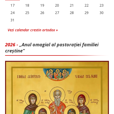
17
18
19
20
21
22
23
24
25
26
27
28
29
30
31
Vezi calendar crestin ortodox »
2026 -
„Anul omagial al pastorației familiei
creștine”