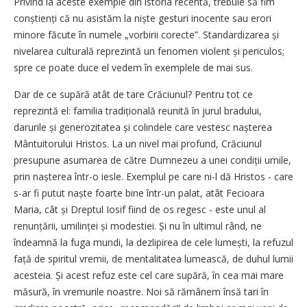
Privind la aceste exemple din istoria recentă, trebuie să fim
conștienți că nu asistăm la niște gesturi inocente sau erori
minore făcute în numele „vorbirii corecte”. Standardizarea și
nivelarea ­culturală reprezintă un fenomen violent și periculos;
spre ce poate duce el vedem în exemplele de mai sus.
Dar de ce supără atât de tare Crăciunul? Pentru tot ce
reprezintă el: familia tradițională reunită în jurul bradului,
darurile și generozitatea și colindele care vestesc nașterea
Mântuitorului Hristos. La un nivel mai profund, Crăciunul
presupune asumarea de către Dumnezeu a unei condiții umile,
prin nașterea într-o iesle. Exemplul pe care ni-l dă Hristos - care
s-ar fi putut naște foarte bine într-un palat, atât Fecioara
Maria, cât și Dreptul Iosif fiind de os regesc - este unul al
renunțării, umilinței și modestiei. Și nu în ultimul rând, ne
îndeamnă la fuga mundi, la dezlipirea de cele lumești, la refuzul
față de spiritul vremii, de mentalitatea lumească, de duhul lumii
acesteia. Și acest refuz este cel care supără, în cea mai mare
măsură, în vremurile noastre. Noi să rămânem însă tari în