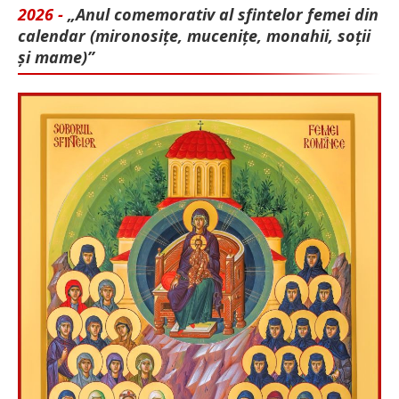
2026 -
„Anul comemorativ al sfintelor femei din
calendar (mironosițe, mu­cenițe, monahii, soții
și mame)”