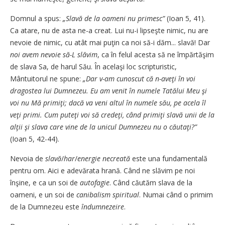
Domnul a spus:
„Slavă de la oameni nu primesc”
(Ioan 5, 41).
Ca atare, nu de asta ne-a creat. Lui nu-i lipseşte nimic, nu are
nevoie de nimic, cu atât mai puţin ca noi să-i dăm... slavă! Dar
noi avem nevoie să-L slăvim
, ca în felul acesta să ne împărtăşim
de slava Sa, de harul Său. În acelaşi loc scripturistic,
Mântuitorul ne spune:
„Dar v-am cunoscut că n-aveţi în voi
dragostea lui Dumnezeu. Eu am venit în numele Tatălui Meu şi
voi nu Mă primiţi; dacă va veni altul în numele său, pe acela îl
veţi primi. Cum puteţi voi să credeţi, când primiţi slavă unii de la
alţii şi slava care vine de la unicul Dumnezeu nu o căutaţi?”
(Ioan 5, 42-44).
Nevoia de
slavă
/
har
/
energie necreată
este una fundamentală
pentru om. Aici e adevărata hrană. Când ne slăvim pe noi
înşine, e ca un soi de
autofagie
. Când căutăm slava de la
oameni, e un soi de
canibalism spiritual
. Numai când o primim
de la Dumnezeu este
îndumnezeire
.