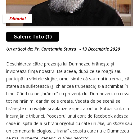
Editorial
Galerie foto (1)
Un articol de:
Pr. Constantin Sturzu
-
13 Decembrie 2020
Deschiderea către prezenţa lui Dumnezeu hrăneşte şi
înviorează fiinţa noastră. De aceea, după ce se roagă sau
participă la sfintele slujbe, omul simte că s-a mai întremat, că
starea sa sufletească (şi chiar cea trupească) s-a schimbat în
bine. Când nu ne „hrănim” cu prezența lui ­Dumnezeu, cu ceva
tot ne hrănim, dar din cele create. Vedeta de pe scenă se
hrăneşte din ovaţiile şi aplauzele spectatorilor. Fotbalistul, din
încurajările tribunei. Posesorul unui cont de ­facebook adesea
cade în ispita de a-și hrăni orgoliul cu câte un
like
, un
share
sau
un comentariu elogios. „Hrana” aceasta care nu e Dumnezeu
se mai numeşte, generic, şi
slavă deşartă
.