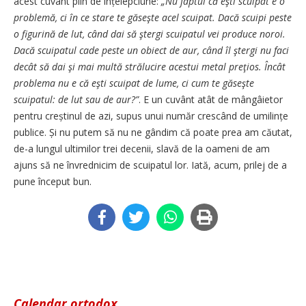
acest cuvânt plin de înțelepciune:
„Nu faptul că eşti scuipat e o
problemă, ci în ce stare te găseşte acel scuipat. Dacă scuipi peste
o figurină de lut, când dai să ştergi scuipatul vei produce noroi.
Dacă scuipatul cade peste un obiect de aur, când îl ştergi nu faci
decât să dai şi mai multă strălucire acestui metal preţios. Încât
problema nu e că eşti scuipat de lume, ci cum te găseşte
scuipatul: de lut sau de aur?”
. E un cuvânt atât de mângâietor
pentru creștinul de azi, supus unui număr crescând de umilințe
publice. Și nu putem să nu ne gândim că poate prea am căutat,
de-a lungul ultimilor trei decenii, slavă de la oameni de am
ajuns să ne învrednicim de scuipatul lor. Iată, acum, prilej de a
pune început bun.
Calendar ortodox