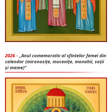
2026 -
„Anul comemorativ al sfintelor femei din
calendar (mironosițe, mu­cenițe, monahii, soții
și mame)”