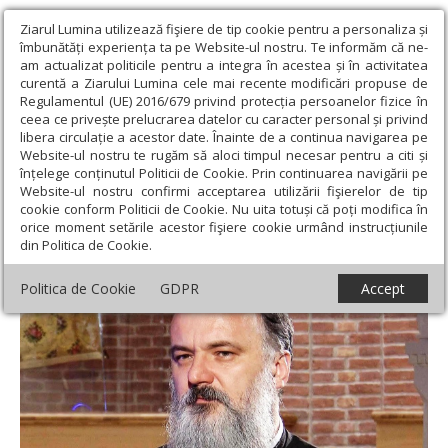
Ziarul Lumina utilizează fişiere de tip cookie pentru a personaliza și
îmbunătăți experiența ta pe Website-ul nostru. Te informăm că ne-
am actualizat politicile pentru a integra în acestea și în activitatea
curentă a Ziarului Lumina cele mai recente modificări propuse de
Regulamentul (UE) 2016/679 privind protecția persoanelor fizice în
ceea ce privește prelucrarea datelor cu caracter personal și privind
libera circulație a acestor date. Înainte de a continua navigarea pe
Website-ul nostru te rugăm să aloci timpul necesar pentru a citi și
Ziarul Lumina
›
Opinii
›
Editorial
›
Slava lui Dumnezeu și
înțelege conținutul Politicii de Cookie. Prin continuarea navigării pe
scuipatul oamenilor
Website-ul nostru confirmi acceptarea utilizării fişierelor de tip
cookie conform Politicii de Cookie. Nu uita totuși că poți modifica în
Slava lui Dumnezeu și scuipatul oamenilor
orice moment setările acestor fişiere cookie urmând instrucțiunile
din Politica de Cookie.
Politica de Cookie
GDPR
Accept