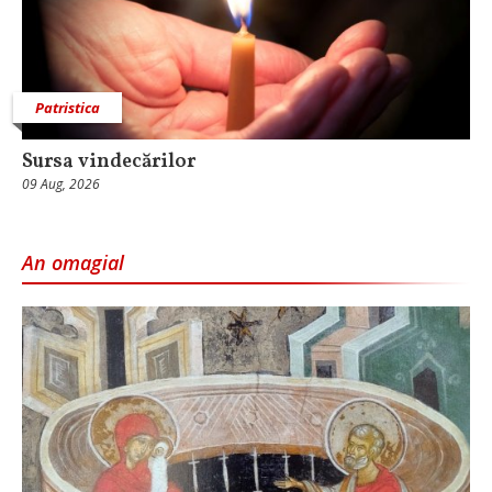
Patristica
Sursa vindecărilor
09 Aug, 2026
An omagial