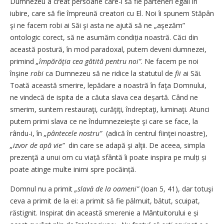
Dumnezeu a creat persoane care-i să fie parteneri egali în
iubire, care să fie împreună creatori cu El. Noi îi spunem Stăpân
şi ne facem robi ai Săi şi asta ne ajută să ne „aşezăm”
ontologic corect, să ne asumăm condiția noastră. Căci din
această postură, în mod paradoxal, putem deveni dumnezei,
primind
„împărăţia cea gătită pentru noi”
. Ne facem pe noi
înşine
robi
ca Dumnezeu să ne ridice la statutul de
fii
ai Săi.
Toată această smerire, lepădare a noastră în faţa Domnului,
ne vindecă de ispita de a căuta slava cea deșartă. Când ne
smerim, suntem restauraţi, curăţiţi, îndreptaţi, luminaţi. Atunci
putem primi slava ce ne îndumnezeieşte şi care se face, la
rându-i, în
„pântecele nostru”
(adică în centrul fiinţei noastre),
„izvor de apă vie”
din care se adapă şi alţii. De aceea, simpla
prezenţă a unui om cu viaţă sfântă îi poate inspira pe mulți și
poate atinge multe inimi spre pocăință.
Domnul nu a primit
„slavă de la oameni”
(Ioan 5, 41), dar totuşi
ceva a primit de la ei: a primit să fie pălmuit, bătut, scuipat,
răstignit. Inspirat din această smerenie a Mântuitorului e și