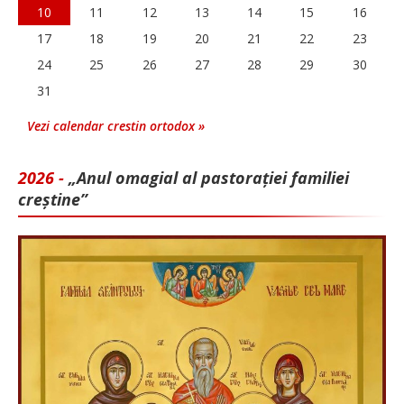
10
11
12
13
14
15
16
17
18
19
20
21
22
23
24
25
26
27
28
29
30
31
Vezi calendar crestin ortodox »
2026 -
„Anul omagial al pastorației familiei
creștine”