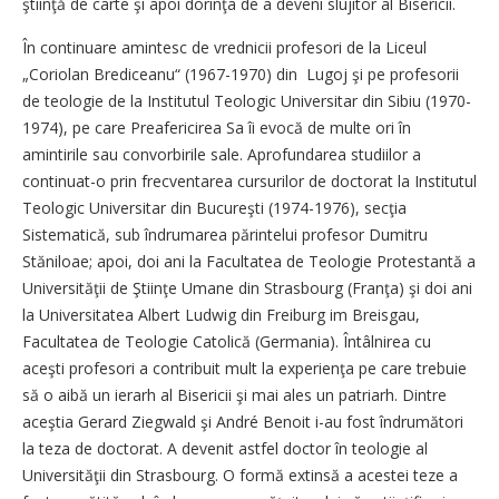
ştiinţă de carte şi apoi dorinţa de a deveni slujitor al Bisericii.
În continuare amintesc de vrednicii profesori de la Liceul
„Coriolan Brediceanu“ (1967-1970) din Lugoj şi pe profesorii
de teologie de la Institutul Teologic Universitar din Sibiu (1970-
1974), pe care Preafericirea Sa îi evocă de multe ori în
amintirile sau convorbirile sale. Aprofundarea studiilor a
continuat-o prin frecventarea cursurilor de doctorat la Institutul
Teologic Universitar din Bucureşti (1974-1976), secţia
Sistematică, sub îndrumarea părintelui profesor Dumitru
Stăniloae; apoi, doi ani la Facultatea de Teologie Protestantă a
Universităţii de Ştiinţe Umane din Strasbourg (Franţa) şi doi ani
la Universitatea Albert Ludwig din Freiburg im Breisgau,
Facultatea de Teologie Catolică (Germania). Întâlnirea cu
aceşti profesori a contribuit mult la experienţa pe care trebuie
să o aibă un ierarh al Bisericii şi mai ales un patriarh. Dintre
aceştia Gerard Ziegwald şi André Benoit i-au fost îndrumători
la teza de doctorat. A devenit astfel doctor în teologie al
Universităţii din Strasbourg. O formă extinsă a acestei teze a