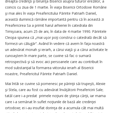
dreapta credinţă şi biruinţa Bisericii asupra tuturor ereziilor, a
coincis cu ziua de 1 martie. În viaţa Bisericii Ortodoxe Române
şi mai ales în viaţa Preafericitului Părinte Patriarh Daniel,
această duminică rămâne importantă pentru că în această zi
Preafericirea Sa a primit harul arhieriei în catedrala din
Timişoara, acum 25 de ani, în data de 4 martie 1990. Părintele
Cleopa spunea că „mai uşor poţi construi o catedrală decât să
formezi un călugăr“. Având în vedere că avem în faţa noastră
un adevărat monah şi ierarh, a cărui viaţă şi a cărui activitate le
cunoaştem în mare parte, se cuvine să fac o sumară
retrospectivă şi să evoc aici persoanele care au contribuit în
mod substanţial la formarea viitorului ierarh al Bisericii
noastre, Preafericitul Părinte Patriarh Daniel.
Mai întâi se cuvine să pomenesc pe părinţii săi trupeşti, Alexie
şi Stela, care au fost cu adevărat învăţătorii Preafericirii Sale;
tatăl care i-a predat primele noţiuni de ştiinţa cărţii, iar mama
care i-a semănat în suflet noţiunile de bază ale credinţei
ortodoxe; ei i-au insuflat dorinţa de a acumula cât mai multă