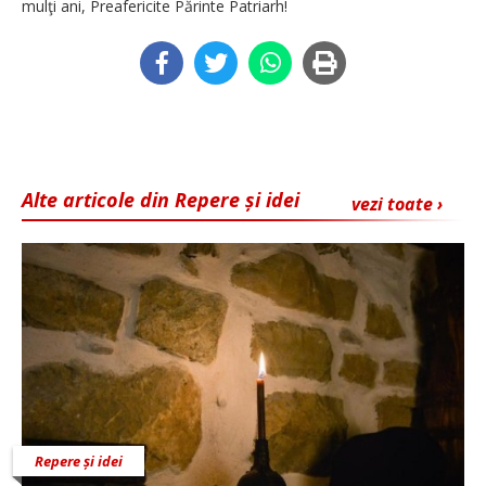
mulţi ani, Preafericite Părinte Patriarh!
Alte articole din Repere și idei
vezi toate ›
Repere și idei