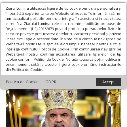
Ziarul Lumina utilizează fişiere de tip cookie pentru a personaliza și
îmbunătăți experiența ta pe Website-ul nostru. Te informăm că ne-
am actualizat politicile pentru a integra în acestea și în activitatea
curentă a Ziarului Lumina cele mai recente modificări propuse de
Regulamentul (UE) 2016/679 privind protecția persoanelor fizice în
ceea ce privește prelucrarea datelor cu caracter personal și privind
libera circulație a acestor date. Înainte de a continua navigarea pe
Website-ul nostru te rugăm să aloci timpul necesar pentru a citi și
Ziarul Lumina
›
Opinii
›
Repere și idei
›
Fiul şi ucenicul a dat
înțelege conținutul Politicii de Cookie. Prin continuarea navigării pe
roade peste timp
Website-ul nostru confirmi acceptarea utilizării fişierelor de tip
cookie conform Politicii de Cookie. Nu uita totuși că poți modifica în
Fiul şi ucenicul a dat roade peste timp
orice moment setările acestor fişiere cookie urmând instrucțiunile
din Politica de Cookie.
Politica de Cookie
GDPR
Accept