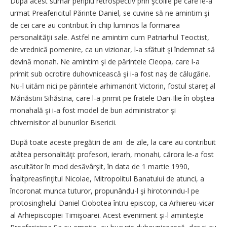
După acest sumar periplu retrospectiv prin şcolile pe care le-a
urmat Preafericitul Părinte Daniel, se cuvine să ne amintim şi
de cei care au contribuit în chip luminos la formarea
personalităţii sale. Astfel ne amintim cum Patriarhul Teoctist,
de vrednică pomenire, ca un vizionar, l-a sfătuit şi îndemnat să
devină monah. Ne amintim şi de părintele Cleopa, care l-a
primit sub ocrotire duhovnicească şi i-a fost naş de călugărie.
Nu-l uităm nici pe părintele arhimandrit Victorin, fostul stareţ al
Mănăstirii Sihăstria, care l-a primit pe fratele Dan-Ilie în obştea
monahală şi i-a fost model de bun administrator şi
chivernisitor al bunurilor Bisericii.
După toate aceste pregătiri de ani de zile, la care au contribuit
atâtea personalităţi: profesori, ierarh, monahi, cărora le-a fost
ascultător în mod desăvârşit, în data de 1 martie 1990,
Înaltpreasfinţitul Nicolae, Mitropolitul Banatului de atunci, a
încoronat munca tuturor, propunându-l şi hirotonindu-l pe
protosinghelul Daniel Ciobotea întru episcop, ca Arhiereu-vicar
al Arhiepiscopiei Timişoarei. Acest eveniment şi-l aminteşte