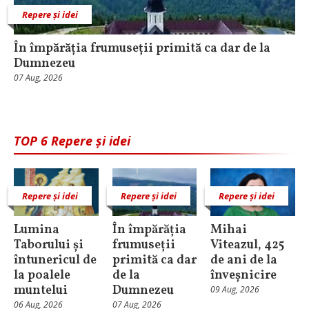
Repere și idei
În împărăția frumuseții primită ca dar de la
Dumnezeu
07 Aug, 2026
TOP 6 Repere și idei
Repere și idei
Repere și idei
Repere și idei
Lumina
În împărăția
Mihai
Taborului și
frumuseții
Viteazul, 425
întunericul de
primită ca dar
de ani de la
la poalele
de la
înveșnicire
muntelui
Dumnezeu
09 Aug, 2026
06 Aug, 2026
07 Aug, 2026