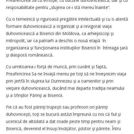
Preafericirea Sa cu emoţie, cu bucurie duhovnicească, dar şi cu
resposabilitate pentru „slujirea ce-i stă mereu înainte“.
Cu o temeinică şi riguroasă pregătire intelectuală şi cu o atentă
formare duhovnicească a organizat şi a revigorat viaţa
duhovnicească a Bisericii din Moldova, ca arhiepiscop şi
mitropolit, iar ca patriarh a deschis o nouă etapă în
organizarea şi funcţionarea instituţiilor Bisericii în întreaga ţară
şi diasporă românească.
Cu uimitoarea-i forţă de muncă, prin cuvânt şi faptă,
Preafericirea Sa ne învaţă mereu pe toţi să ne înveşnicim viaţa
prin jertfă în slujirea lui Dumnezeu şi a oamenilor şi prin
vieţuire duhovnicească, ducând mai departe tradiţia neamului
şi a Sfinţilor Părinţi ai Bisericii.
Fie că au fost părinţi trupeşti sau profesori ori părinţi
duhovniceşti, toţi se bucură astăzi împreună cu noi că fiul şi
ucenicul de altădată a dat roade peste timp pentru neam şi
Biserică, devenind el însuşi învăţător, păstor şi părinte. Întru