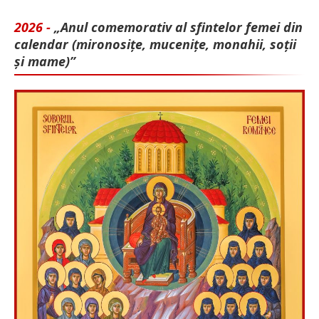
2026 -
„Anul comemorativ al sfintelor femei din
calendar (mironosițe, mu­cenițe, monahii, soții
și mame)”