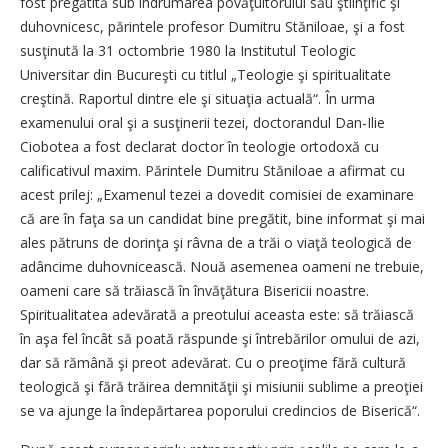
fost pregătită sub îndrumarea povăţuitorului său ştiinţific şi
duhovnicesc, părintele profesor Dumitru Stăniloae, şi a fost
susţinută la 31 octombrie 1980 la Institutul Teologic
Universitar din Bucureşti cu titlul „Teologie şi spiritualitate
creştină. Raportul dintre ele şi situaţia actuală“. În urma
examenului oral şi a susţinerii tezei, doctorandul Dan-Ilie
Ciobotea a fost declarat doctor în teologie ortodoxă cu
calificativul maxim. Părintele Dumitru Stăniloae a afirmat cu
acest prilej: „Examenul tezei a dovedit comisiei de examinare
că are în faţa sa un candidat bine pregătit, bine informat şi mai
ales pătruns de dorinţa şi râvna de a trăi o viaţă teologică de
adâncime duhovnicească. Nouă asemenea oameni ne trebuie,
oameni care să trăiască în învăţătura Bisericii noastre.
Spiritualitatea adevărată a preotului aceasta este: să trăiască
în aşa fel încât să poată răspunde şi întrebărilor omului de azi,
dar să rămână şi preot adevărat. Cu o preoţime fără cultură
teologică şi fără trăirea demnităţii şi misiunii sublime a preoţiei
se va ajunge la îndepărtarea poporului credincios de Biserică“.