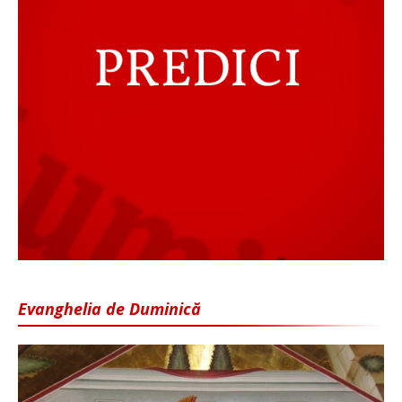
Evanghelia de Duminică