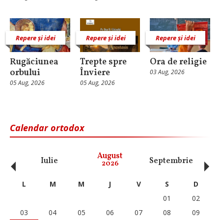
Repere și idei
Repere și idei
Repere și idei
Rugăciunea
Trepte spre
Ora de religie
orbului
Înviere
03 Aug, 2026
05 Aug, 2026
05 Aug, 2026
Calendar ortodox
‹
›
August
Iulie
Septembrie
O
2026
L
M
M
J
V
S
D
01
02
03
04
05
06
07
08
09