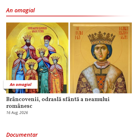
An omagial
An omagial
Brâncovenii, odraslă sfântă a neamului
românesc
16 Aug, 2026
Documentar