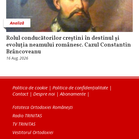
Analiză
Rolul conducătorilor creștini în destinul și
evoluția neamului românesc. Cazul Constantin
Brâncoveanu
16 Aug, 2026
Politica de cookie
|
Politica de confidențialitate
|
Contact
|
Despre noi
|
Abonamente
|
Fototeca Ortodoxiei Românești
Radio TRINITAS
TV TRINITAS
Vestitorul Ortodoxiei