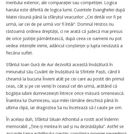
meritului exterior, ale comparației sau competiției. Logica
harului este diferită de logica lumii. Cuvintele Evangheliei după
Matei răsună până la sfârșitul veacurilor: „Cei dintâi vor fi pe
urmă, iar cei de pe urmă vor fi întâi”. Domnul Hristos nu
răstoarnă ordinea dreptății, ci ne arată că judecă mai presus
de orice justiție pământească, după ceea ce oamenii nu pot
vedea: intențiile inimii, adâncul conștiinței și lupta nevăzută a
fiecărui suflet.
Sfântul Ioan Gură de Aur dezvoltă această învățătură în
minunatul său Cuvânt de învățătură la Sfintele Paști, când îi
cheamă la bucuria Învierii atât pe cei care au postit din primul
ceas, cât și pe cei veniți în ceasul cel din urmă, arătând că
bogăția iubirii dumnezeiești întrece orice măsură omenească.
Înaintea lui Dumnezeu, ușa milei rămâne deschisă până în
ultima clipă, iar dragostea Sa nu încetează să‑l caute pe om.
În același duh, Sfântul Siluan Athonitul a rostit acel îndemn
memorabil: „Ține‑ți mintea în iad și nu deznădăjdui”. Astfel se
ascunde taina echilibrului creștin: conștiința propriei nevrednicii