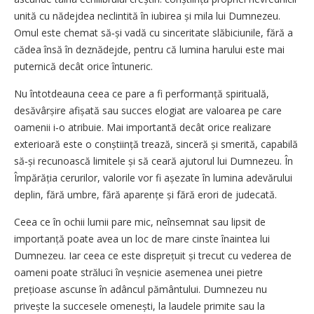
unită cu nădejdea neclintită în iubirea și mila lui Dumnezeu.
Omul este chemat să‑și vadă cu sinceritate slăbiciunile, fără a
cădea însă în deznădejde, pentru că lumina harului este mai
puternică decât orice întuneric.
Nu întotdeauna ceea ce pare a fi performanță spirituală,
desăvârșire afișată sau succes elogiat are valoarea pe care
oamenii i‑o atribuie. Mai importantă decât orice realizare
exterioară este o conștiință trează, sinceră și smerită, capabilă
să‑și recunoască limitele și să ceară ajutorul lui Dumnezeu. În
Împărăția cerurilor, valorile vor fi așezate în lumina adevărului
deplin, fără umbre, fără aparențe și fără erori de judecată.
Ceea ce în ochii lumii pare mic, neînsemnat sau lipsit de
importanță poate avea un loc de mare cinste înaintea lui
Dumnezeu. Iar ceea ce este disprețuit și trecut cu vederea de
oameni poate străluci în veșnicie asemenea unei pietre
prețioase ascunse în adâncul pământului. Dumnezeu nu
privește la succesele omenești, la laudele primite sau la