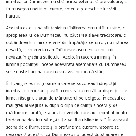
înaintea lui Dumnezeu nu strălucirea exterioară are valoare, ci
frumusețea unei inimi curate, smerite și deschise lucrării
harului.
Aceasta este taina sfințeniei: nu înălțarea omului întru sine, ci
apropierea lui de Dumnezeu; nu căutarea slavei trecătoare, ci
dobândirea luminii care vine din Împărăția cerurilor; nu mărirea
deșartă, ci smerenia care înflorește asemenea unui crin
nevăzut în grădina sufletului. Acolo, în tăcerea inimii și în
lumina pocăinței, începe adevărata asemănare cu Dumnezeu
și se naște bucuria care nu va avea niciodată sfârșit.
În Evanghelie, mulți oameni care se socoteau îndreptățiți
înaintea tuturor sunt puși în contrast cu un tâlhar disprețuit de
lume, răstignit alături de Mântuitorul pe Golgota. În ceasul cel
mai greu al vieții sale, după o clipă de căință sinceră și de
mărturisire curată, el a auzit cuvintele care au schimbat pentru
totdeauna destinul său: „Astăzi vei fi cu Mine în rai”. În această
scenă de o frumusețe și o profunzime cutremurătoare se
descoperă adevărul că Dumnezeu nu judecă după aparențe,