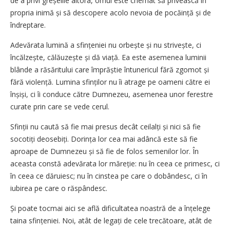
de a privi greșelile altora, omul este chemat să privească în
propria inimă și să descopere acolo nevoia de pocăință și de
îndreptare.
Adevărata lumină a sfințeniei nu orbește și nu strivește, ci
încălzește, călăuzește și dă viață. Ea este asemenea luminii
blânde a răsăritului care împrăștie întunericul fără zgomot și
fără violență. Lumina sfinților nu îi atrage pe oameni către ei
înșiși, ci îi conduce către Dumnezeu, asemenea unor ferestre
curate prin care se vede cerul.
Sfinții nu caută să fie mai presus decât ceilalți și nici să fie
socotiți deosebiți. Dorința lor cea mai adâncă este să fie
aproape de Dumnezeu și să fie de folos semenilor lor. În
aceasta constă adevărata lor măreție: nu în ceea ce primesc, ci
în ceea ce dăruiesc; nu în cinstea pe care o dobândesc, ci în
iubirea pe care o răspândesc.
Și poate tocmai aici se află dificultatea noastră de a înțelege
taina sfințeniei. Noi, atât de legați de cele trecătoare, atât de