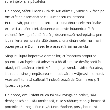
suferințelor și a păcatelor.
De aceea, Sfântul Ioan Gură de Aur afirmă: „Nimic nu‑l face pe
om atât de asemănător cu Dumnezeu ca iertarea”.
Într‑adevăr, puterea de a ierta este una dintre cele mai înalte
expresii ale sfințeniei, deoarece biruiește întunericul fără
violență, învinge răul fără ură și dezarmează nedreptatea prin
iubire. Iertarea nu este slăbiciune, ci una dintre cele mai mari
puteri pe care Dumnezeu le‑a așezat în inima omului.
Sfinții nu luptă împotriva oamenilor, ci împotriva propriilor
patimi. Ei au înțeles că adevărata bătălie nu se desfășoară în
afară, ci în adâncul inimii. Mândria, egoismul, invidia, răutatea,
iubirea de sine și nepăsarea sunt adevărații vrăjmași ai omului.
Acestea întunecă sufletul, îl îndepărtează de Dumnezeu și îl
lipsesc de pace.
De aceea, omul sfânt nu caută să‑i învingă pe ceilalți, să‑i
depășească sau să‑i umilească, ci se străduiește să‑și biruiască
pornirile pătimașe. Prin rugăciune, răbdare, post, lacrimi și