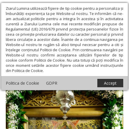
Ziarul Lumina utilizează fişiere de tip cookie pentru a personaliza și
îmbunătăți experiența ta pe Website-ul nostru. Te informăm că ne-
am actualizat politicile pentru a integra în acestea și în activitatea
curentă a Ziarului Lumina cele mai recente modificări propuse de
Regulamentul (UE) 2016/679 privind protecția persoanelor fizice în
ceea ce privește prelucrarea datelor cu caracter personal și privind
libera circulație a acestor date. Înainte de a continua navigarea pe
Website-ul nostru te rugăm să aloci timpul necesar pentru a citi și
Ziarul Lumina
›
Opinii
›
Repere și idei
›
Taina sfințeniei:
înțelege conținutul Politicii de Cookie. Prin continuarea navigării pe
smerenia, pocăința și iubirea care‑l apropie pe om de Dumnezeu
Website-ul nostru confirmi acceptarea utilizării fişierelor de tip
cookie conform Politicii de Cookie. Nu uita totuși că poți modifica în
Taina sfințeniei: smerenia, pocăința și
orice moment setările acestor fişiere cookie urmând instrucțiunile
din Politica de Cookie.
iubirea care‑l apropie pe om de Dumnezeu
Politica de Cookie
GDPR
Accept