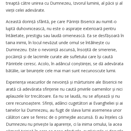
treaptă către unirea cu Dumnezeu, Izvorul luminii, al păcii și al
vieții celei adevărate.
Această dorință sfântă, pe care Părinții Bisericii au numit‑o
luptă duhovnicească, nu este o aspirație exterioară pentru
întâietate, prestigiu sau laudă omenească. Ea se desfășoară în
taina inimii, în locul nevăzut unde omul se întâlnește cu
Dumnezeu. Este o nevoință ascunsă, însoțită de smerenie,
pocăință și de lacrimile curate ale sufletului care își caută
Părintele ceresc. Acolo, în adâncul conștiinței, se dă adevărata
bătălie, iar biruințele cele mai mari sunt necunoscute lumii.
Experiența veacurilor de nevoință și mărturisire ale Bisericii ne
arată că adevărata sfințenie nu caută privirile oamenilor și nici
aplauzele lor trecătoare. Ea nu se laudă, nu se afișează și nu
cere recunoaștere. Sfinții, adânci cugetători ai Evangheliei și ai
tainelor lui Dumnezeu, au fugit de slava lumii asemenea unor
călători care se feresc de o primejdie ascunsă. Ei au înțeles că
Dumnezeu nu privește la aparențe, ci la inima omului, la acea