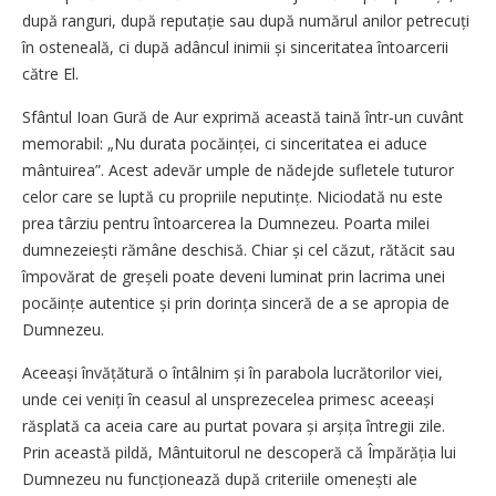
după ranguri, după reputație sau după numărul anilor petrecuți
în osteneală, ci după adâncul inimii și sinceritatea întoarcerii
către El.
Sfântul Ioan Gură de Aur exprimă această taină într‑un cuvânt
memorabil: „Nu durata pocăinței, ci sinceritatea ei aduce
mântuirea”. Acest adevăr umple de nădejde sufletele tuturor
celor care se luptă cu propriile neputințe. Niciodată nu este
prea târziu pentru întoarcerea la Dumnezeu. Poarta milei
dumnezeiești rămâne deschisă. Chiar și cel căzut, rătăcit sau
împovărat de greșeli poate deveni luminat prin lacrima unei
pocăințe autentice și prin dorința sinceră de a se apropia de
Dumnezeu.
Aceeași învățătură o întâlnim și în parabola lucrătorilor viei,
unde cei veniți în ceasul al unsprezecelea primesc aceeași
răsplată ca aceia care au purtat povara și arșița întregii zile.
Prin această pildă, Mântuitorul ne descoperă că Împărăția lui
Dumnezeu nu funcționează după criteriile omenești ale