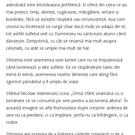
adevărată este întotdeauna jertfelnică. Ei oferă din ceea ce au
mai prețios: timp, atenție, rugăciune, mângâiere, iertare și
bunătate, fără să aștepte răsplată sau recunoștință. Așa cum
izvorul nu încetează să curgă chiar dacă mulți se adapă din el,
tot astfel sufletul unit cu Dumnezeu nu sărăcește atunci când
dăruiește. Dimpotrivă, cu cât se revarsă mai mult asupra
celorlalți, cu atât se umple mai mult de har.
Sfințenia este asemenea unei lumini care nu se împuținează
când luminează și alte suflete. Ea se răspândește tainic din
inimă în inimă, asemenea razelor dimineții care ating fără
zgomot pământul și îl umplu de viață.
Sfântul Nicolae Velimirovici scria: „Omul sfânt seamănă cu o
lumânare ce se consumă pe sine pentru a da lumină altora”. În
această imagine se află frumusețea slujirii creștine: arderea de
sine nu ca pierdere, ci ca împlinire; jertfa nu ca înfrângere, ci ca
rodire.
Sfințenia are puterea de a îndrepta căderile omenești și de a