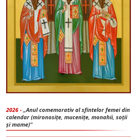
2026 -
„Anul comemorativ al sfintelor femei din
calendar (mironosițe, mu­cenițe, monahii, soții
și mame)”