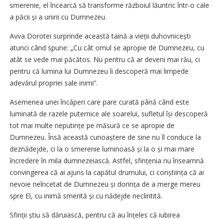
smerenie, el încearcă să transforme războiul lăuntric într‑o cale
a păcii și a unirii cu Dumnezeu.
Avva Dorotei surprinde această taină a vieții duhovnicești
atunci când spune: „Cu cât omul se apropie de Dumnezeu, cu
atât se vede mai păcătos. Nu pentru că ar deveni mai rău, ci
pentru că lumina lui Dumnezeu îi descoperă mai limpede
adevărul propriei sale inimi”.
Asemenea unei încăperi care pare curată până când este
luminată de razele puternice ale soarelui, sufletul își descoperă
tot mai multe neputințe pe măsură ce se apropie de
Dumnezeu. Însă această cunoaștere de sine nu îl conduce la
deznădejde, ci la o smerenie luminoasă și la o și mai mare
încredere în mila dumnezeiască. Astfel, sfințenia nu înseamnă
convingerea că ai ajuns la capătul drumului, ci conștiința că ai
nevoie neîncetat de Dumnezeu și dorința de a merge mereu
spre El, cu inimă smerită și cu nădejde neclintită.
Sfinții știu să dăruiască, pentru că au înțeles că iubirea