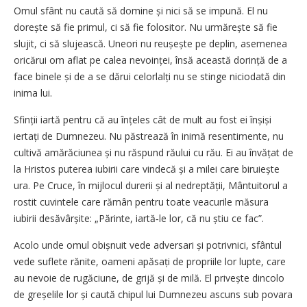
Omul sfânt nu caută să domine și nici să se impună. El nu
dorește să fie primul, ci să fie folositor. Nu urmărește să fie
slujit, ci să slujească. Uneori nu reușește pe deplin, asemenea
oricărui om aflat pe calea nevoinței, însă această dorință de a
face binele și de a se dărui celorlalți nu se stinge niciodată din
inima lui.
Sfinții iartă pentru că au înțeles cât de mult au fost ei înșiși
iertați de Dumnezeu. Nu păstrează în inimă resentimente, nu
cultivă amărăciunea și nu răspund răului cu rău. Ei au învățat de
la Hristos puterea iubirii care vindecă și a milei care biruiește
ura. Pe Cruce, în mijlocul durerii și al nedreptății, Mântuitorul a
rostit cuvintele care rămân pentru toate veacurile măsura
iubirii desăvârșite: „Părinte, iartă‑le lor, că nu știu ce fac”.
Acolo unde omul obișnuit vede adversari și potrivnici, sfântul
vede suflete rănite, oameni apăsați de propriile lor lupte, care
au nevoie de rugăciune, de grijă și de milă. El privește dincolo
de greșelile lor și caută chipul lui Dumnezeu ascuns sub povara