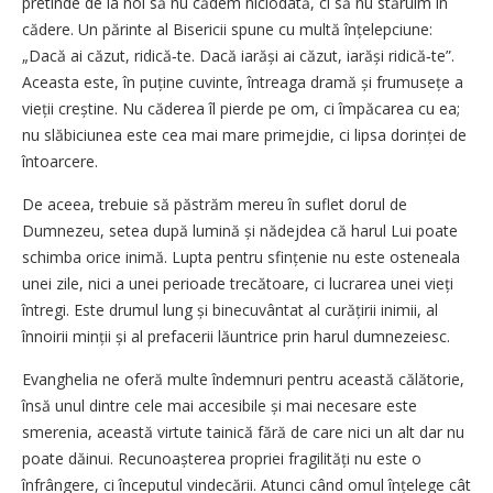
pretinde de la noi să nu cădem niciodată, ci să nu stăruim în
cădere. Un părinte al Bisericii spune cu multă înțelepciune:
„Dacă ai căzut, ridică‑te. Dacă iarăși ai căzut, iarăși ridică‑te”.
Aceasta este, în puține cuvinte, întreaga dramă și frumusețe a
vieții creștine. Nu căderea îl pierde pe om, ci împăcarea cu ea;
nu slăbiciunea este cea mai mare primejdie, ci lipsa dorinței de
întoarcere.
De aceea, trebuie să păstrăm mereu în suflet dorul de
Dumnezeu, setea după lumină și nădejdea că harul Lui poate
schimba orice inimă. Lupta pentru sfințenie nu este osteneala
unei zile, nici a unei perioade trecătoare, ci lucrarea unei vieți
întregi. Este drumul lung și binecuvântat al curățirii inimii, al
înnoirii minții și al prefacerii lăuntrice prin harul dumnezeiesc.
Evanghelia ne oferă multe îndemnuri pentru această călătorie,
însă unul dintre cele mai accesibile și mai necesare este
smerenia, această virtute tainică fără de care nici un alt dar nu
poate dăinui. Recunoașterea propriei fragilități nu este o
înfrângere, ci începutul vindecării. Atunci când omul înțelege cât