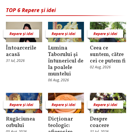
TOP 6 Repere și idei
Repere și idei
Repere și idei
Repere și idei
Întoarcerile
Lumina
Ceea ce
acasă
Taborului și
suntem, către
întunericul de
cei ce putem fi
31 Iul, 2026
la poalele
02 Aug, 2026
muntelui
06 Aug, 2026
Repere și idei
Repere și idei
Repere și idei
Rugăciunea
Dicționar
Despre
orbului
teologic:
coacere
05 Aug, 2026
31 Iul, 2026