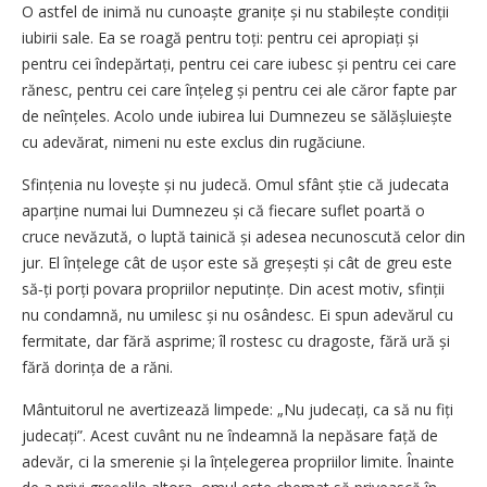
O astfel de inimă nu cunoaște granițe și nu stabilește condiții
iubirii sale. Ea se roagă pentru toți: pentru cei apropiați și
pentru cei îndepărtați, pentru cei care iubesc și pentru cei care
rănesc, pentru cei care înțeleg și pentru cei ale căror fapte par
de neînțeles. Acolo unde iubirea lui Dumnezeu se sălășluiește
cu adevărat, nimeni nu este exclus din rugăciune.
Sfințenia nu lovește și nu judecă. Omul sfânt știe că judecata
aparține numai lui Dumnezeu și că fiecare suflet poartă o
cruce nevăzută, o luptă tainică și adesea necunoscută celor din
jur. El înțelege cât de ușor este să greșești și cât de greu este
să‑ți porți povara propriilor neputințe. Din acest motiv, sfinții
nu condamnă, nu umilesc și nu osândesc. Ei spun adevărul cu
fermitate, dar fără asprime; îl rostesc cu dragoste, fără ură și
fără dorința de a răni.
Mântuitorul ne avertizează limpede: „Nu judecați, ca să nu fiți
judecați”. Acest cuvânt nu ne îndeamnă la nepăsare față de
adevăr, ci la smerenie și la înțelegerea propriilor limite. Înainte