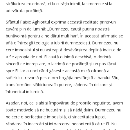
strălucirea exterioară, ci la curăția inimii, la smerenie și la
adevărata pocăință.
Sfântul Paisie Aghioritul exprima această realitate printr‑un
cuvânt plin de lumină: „Dumnezeu caută puțina noastră
bunăvoință pentru a ne dărui mult har”. În această afirmație se
află o întreagă teologie a iubirii dumnezeiești. Dumnezeu nu
cere imposibilul și nu așteaptă desăvârșirea deplină înainte de
a Se apropia de noi. El caută o inimă deschisă, o dorință
sinceră de îndreptare, o lacrimă de pocăință și un pas făcut
spre El. Iar atunci când găsește această mică ofrandă a
sufletului, revarsă peste om bogăția nesfârșită a harului Său,
transformând slăbiciunea în putere, căderea în ridicare și
întunericul în lumină.
Așadar, noi, cei slabi și împovărați de propriile neputințe, avem
toate motivele să ne bucurăm și să nădăjduim. Dumnezeu nu
ne cere o perfecțiune imposibilă, ci sinceritatea luptei,
răbdarea în încercări și întoarcerea necontenită către El. Nu