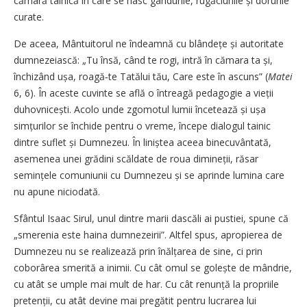
cămară tainică în care se nasc gândurile, rugăciunile și dorurile
curate.
De aceea, Mântuitorul ne îndeamnă cu blândețe și autoritate
dumnezeiască: „Tu însă, când te rogi, intră în cămara ta și,
închizând ușa, roagă‑te Tatălui tău, Care este în ascuns” (
Matei
6, 6). În aceste cuvinte se află o întreagă pedagogie a vieții
duhovnicești. Acolo unde zgomotul lumii încetează și ușa
simțurilor se închide pentru o vreme, începe dialogul tainic
dintre suflet și Dumnezeu. În liniștea aceea binecuvântată,
asemenea unei grădini scăldate de roua dimineții, răsar
semințele comuniunii cu Dumnezeu și se aprinde lumina care
nu apune niciodată.
Sfântul Isaac Sirul, unul dintre marii dascăli ai pustiei, spune că
„smerenia este haina dumnezeirii”. Altfel spus, apropierea de
Dumnezeu nu se realizează prin înălțarea de sine, ci prin
coborârea smerită a inimii. Cu cât omul se golește de mândrie,
cu atât se umple mai mult de har. Cu cât renunță la propriile
pretenții, cu atât devine mai pregătit pentru lucrarea lui