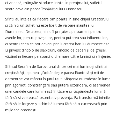
ci vindecă, mângâie și aduce liniște. În preajma lui, sufletul
simte ceva din pacea Împărăției lui Dumnezeu.
Sfinții au înțeles că fiecare om poartă în sine chipul Creatorului
și că nici un suflet nu este lipsit de valoare înaintea lui
Dumnezeu. De aceea, ei nu îi prețuiesc pe oameni pentru
averile lor, pentru poziția lor, pentru puterea sau influența lor,
ci pentru ceea ce pot deveni prin lucrarea harului dumnezeiesc.
Ei privesc dincolo de slăbiciuni, dincolo de căderi și de greșeli,
văzând în fiecare persoană o chemare către lumină și sfințenie.
Sfântul Serafim de Sarov, unul dintre cei mai luminoși sfinți ai
creștinătății, spunea: „Dobândește pacea lăuntrică și mii de
oameni se vor mântui în jurul tău”. Sfințenia nu rodește în lume
prin zgomot, constrângere sau putere exterioară, ci asemenea
unei candele care luminează în tăcere și răspândește lumină
fără să‑și vestească ostentativ prezența. Ea transformă inimile
fără să le forțeze și schimbă lumea fără să o cucerească prin
mijloace omenești.