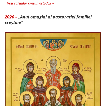
Vezi calendar crestin ortodox »
2026 -
„Anul omagial al pastorației familiei
creștine”