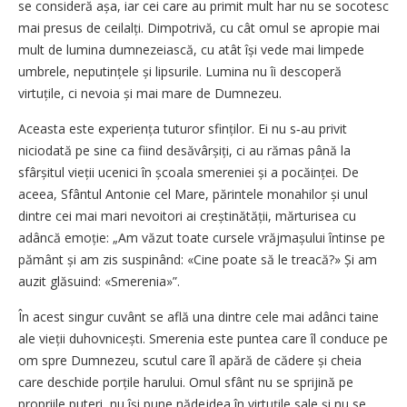
se consideră așa, iar cei care au primit mult har nu se socotesc
mai presus de ceilalți. Dimpotrivă, cu cât omul se apropie mai
mult de lumina dumnezeiască, cu atât își vede mai limpede
umbrele, neputințele și lipsurile. Lumina nu îi descoperă
virtuțile, ci nevoia și mai mare de Dumnezeu.
Aceasta este experiența tuturor sfinților. Ei nu s‑au privit
niciodată pe sine ca fiind desăvârșiți, ci au rămas până la
sfârșitul vieții ucenici în școala smereniei și a pocăinței. De
aceea, Sfântul Antonie cel Mare, părintele monahilor și unul
dintre cei mai mari nevoitori ai creștinătății, mărturisea cu
adâncă emoție: „Am văzut toate cursele vrăjmașului întinse pe
pământ și am zis suspinând: «Cine poate să le treacă?» Și am
auzit glăsuind: «Smerenia»”.
În acest singur cuvânt se află una dintre cele mai adânci taine
ale vieții duhovnicești. Smerenia este puntea care îl conduce pe
om spre Dumnezeu, scutul care îl apără de cădere și cheia
care deschide porțile harului. Omul sfânt nu se sprijină pe
propriile puteri, nu își pune nădejdea în virtuțile sale și nu se