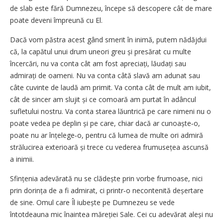
de slab este fără Dumnezeu, începe să descopere cât de mare
poate deveni împreună cu El.
Dacă vom păstra acest gând smerit în inimă, putem nădăjdui
că, la capătul unui drum uneori greu și presărat cu multe
încercări, nu va conta cât am fost apreciați, lăudați sau
admirați de oameni. Nu va conta câtă slavă am adunat sau
câte cuvinte de laudă am primit. Va conta cât de mult am iubit,
cât de sincer am slujit și ce comoară am purtat în adâncul
sufletului nostru. Va conta starea lăuntrică pe care nimeni nu o
poate vedea pe deplin și pe care, chiar dacă ar cunoaște‑o,
poate nu ar înțelege‑o, pentru că lumea de multe ori admiră
strălucirea exterioară și trece cu vederea frumusețea ascunsă
a inimii.
Sfințenia adevărată nu se clădește prin vorbe frumoase, nici
prin dorința de a fi admirat, ci printr‑o necontenită deșertare
de sine. Omul care Îl iubește pe Dumnezeu se vede
întotdeauna mic înaintea măreției Sale. Cei cu adevărat aleși nu