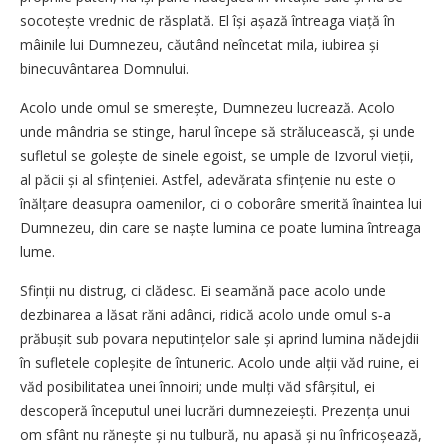
socotește vrednic de răsplată. El își așază întreaga viață în
mâinile lui Dumnezeu, căutând neîncetat mila, iubirea și
binecuvântarea Domnului.
Acolo unde omul se smerește, Dumnezeu lucrează. Acolo
unde mândria se stinge, harul începe să strălucească, și unde
sufletul se golește de sinele egoist, se umple de Izvorul vieții,
al păcii și al sfințeniei. Astfel, adevărata sfințenie nu este o
înălțare deasupra oamenilor, ci o coborâre smerită înaintea lui
Dumnezeu, din care se naște lumina ce poate lumina întreaga
lume.
Sfinții nu distrug, ci clădesc. Ei seamănă pace acolo unde
dezbinarea a lăsat răni adânci, ridică acolo unde omul s‑a
prăbușit sub povara neputințelor sale și aprind lumina nădejdii
în sufletele copleșite de întuneric. Acolo unde alții văd ruine, ei
văd posibilitatea unei înnoiri; unde mulți văd sfârșitul, ei
descoperă începutul unei lucrări dumnezeiești. Prezența unui
om sfânt nu rănește și nu tulbură, nu apasă și nu înfricoșează,