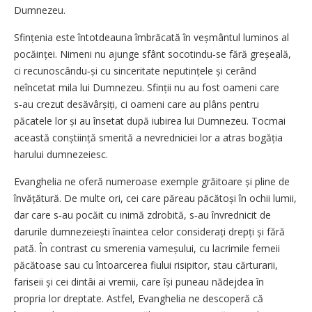
Dumnezeu.
Sfințenia este întotdeauna îmbrăcată în veșmântul luminos al
pocăinței. Nimeni nu ajunge sfânt socotindu‑se fără greșeală,
ci recunoscându‑și cu sinceritate neputințele și cerând
neîncetat mila lui Dumnezeu. Sfinții nu au fost oameni care
s‑au crezut desăvârșiți, ci oameni care au plâns pentru
păcatele lor și au însetat după iubirea lui Dumnezeu. Tocmai
această conștiință smerită a nevredniciei lor a atras bogăția
harului dumnezeiesc.
Evanghelia ne oferă numeroase exemple grăitoare și pline de
învățătură. De multe ori, cei care păreau păcătoși în ochii lumii,
dar care s‑au pocăit cu inimă zdrobită, s‑au învrednicit de
darurile dumnezeiești înaintea celor considerați drepți și fără
pată. În contrast cu smerenia vameșului, cu lacrimile femeii
păcătoase sau cu întoarcerea fiului risipitor, stau cărturarii,
fariseii și cei dintâi ai vremii, care își puneau nădejdea în
propria lor dreptate. Astfel, Evanghelia ne descoperă că