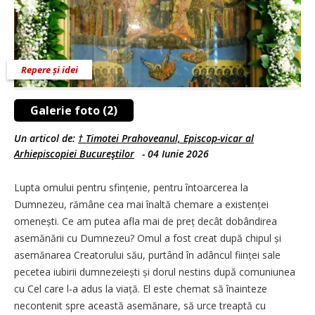
Repere și idei
Galerie foto (2)
Un articol de:
† Timotei Prahoveanul, Episcop-vicar al
Arhiepiscopiei Bucureştilor
-
04 Iunie 2026
Lupta omului pentru sfințenie, pentru întoarcerea la
Dumnezeu, rămâne cea mai înaltă chemare a existenței
omenești. Ce am putea afla mai de preț decât dobândirea
asemănării cu Dumnezeu? Omul a fost creat după chipul și
asemănarea Creatorului său, purtând în adâncul ființei sale
pecetea iubirii dumnezeiești și dorul nestins după comuniunea
cu Cel care l‑a adus la viață. El este chemat să înainteze
necontenit spre această asemănare, să urce treaptă cu