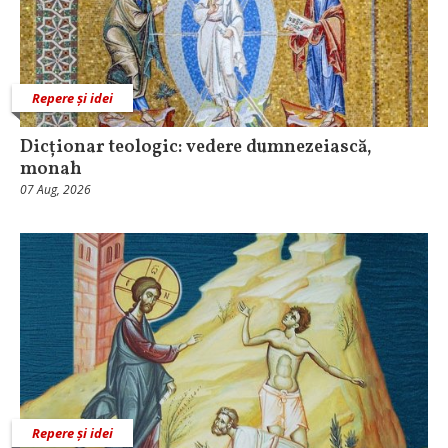
Repere și idei
Dicționar teologic: vedere dumnezeiască,
monah
07 Aug, 2026
Repere și idei