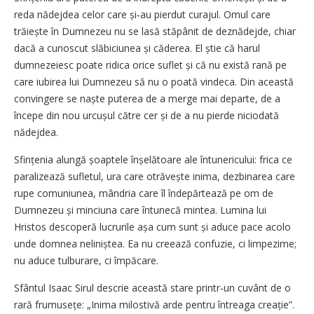
reda nădejdea celor care și‑au pierdut curajul. Omul care
trăiește în Dumnezeu nu se lasă stăpânit de deznădejde, chiar
dacă a cunoscut slăbiciunea și căderea. El știe că harul
dumnezeiesc poate ridica orice suflet și că nu există rană pe
care iubirea lui Dumnezeu să nu o poată vindeca. Din această
convingere se naște puterea de a merge mai departe, de a
începe din nou urcușul către cer și de a nu pierde niciodată
nădejdea.
Sfințenia alungă șoaptele înșelătoare ale întunericului: frica ce
paralizează sufletul, ura care otrăvește inima, dezbinarea care
rupe comuniunea, mândria care îl îndepărtează pe om de
Dumnezeu și minciuna care întunecă mintea. Lumina lui
Hristos descoperă lucrurile așa cum sunt și aduce pace acolo
unde domnea neliniștea. Ea nu creează confuzie, ci limpezime;
nu aduce tulburare, ci împăcare.
Sfântul Isaac Sirul descrie această stare printr‑un cuvânt de o
rară frumusețe: „Inima milostivă arde pentru întreaga creație”.