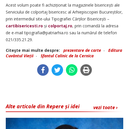
Acest volum poate fi achiziționat la magazinele bisericești ale
Serviciului de colportaj bisericesc al Arhiepiscopiei Bucureștilor,
prin intermediul site-ului Tipografiei Cărților Bisericești –
cartibisericesti.ro
și
colportaj.ro
, prin comandă la adresa
de e-mail tipografia@patriarhia.ro sau la numărul de telefon
021/335.21.29.
Citeşte mai multe despre:
prezentare de carte
-
Editura
Cuvântul Vieții
-
Sfantul Calinic de la Cernica
Alte articole din Repere și idei
vezi toate ›