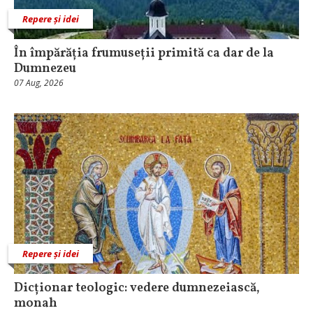
Repere și idei
În împărăția frumuseții primită ca dar de la
Dumnezeu
07 Aug, 2026
Repere și idei
Dicționar teologic: vedere dumnezeiască,
monah