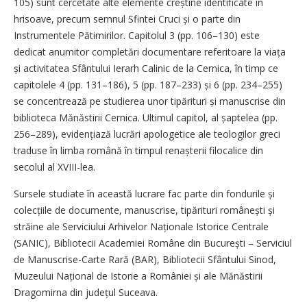
105) sunt cercetate alte elemente creștine identificate în
hrisoave, precum semnul Sfintei Cruci și o parte din
Instrumentele Pătimirilor. Capitolul 3 (pp. 106–130) este
dedicat anumitor completări documentare referitoare la viața
și activitatea Sfântului Ierarh Calinic de la Cernica, în timp ce
capitolele 4 (pp. 131–186), 5 (pp. 187–233) și 6 (pp. 234–255)
se concentrează pe studierea unor tipărituri și manuscrise din
biblioteca Mănăstirii Cernica. Ultimul capitol, al șaptelea (pp.
256–289), evidențiază lucrări apologetice ale teologilor greci
traduse în limba română în timpul renașterii filocalice din
secolul al XVIII-lea.
Sursele studiate în această lucrare fac parte din fondurile și
colecțiile de documente, manuscrise, tipărituri românești și
străine ale Serviciului Arhivelor Naționale Istorice Centrale
(SANIC), Bibliotecii Academiei Române din București – Serviciul
de Manuscrise-Carte Rară (BAR), Bibliotecii Sfântului Sinod,
Muzeului Național de Istorie a României și ale Mănăstirii
Dragomirna din județul Suceava.