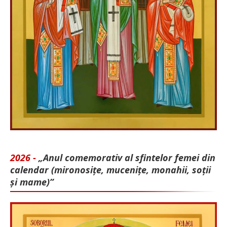
2026 -
„Anul comemorativ al sfintelor femei din
calendar (mironosițe, mu­cenițe, monahii, soții
și mame)”