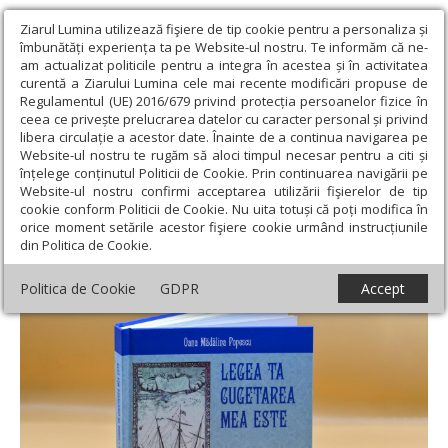
Ziarul Lumina utilizează fişiere de tip cookie pentru a personaliza și
îmbunătăți experiența ta pe Website-ul nostru. Te informăm că ne-
am actualizat politicile pentru a integra în acestea și în activitatea
curentă a Ziarului Lumina cele mai recente modificări propuse de
Regulamentul (UE) 2016/679 privind protecția persoanelor fizice în
ceea ce privește prelucrarea datelor cu caracter personal și privind
libera circulație a acestor date. Înainte de a continua navigarea pe
Website-ul nostru te rugăm să aloci timpul necesar pentru a citi și
Ziarul Lumina
›
Opinii
›
Repere și idei
›
Lucrarea „Legea Ta
înțelege conținutul Politicii de Cookie. Prin continuarea navigării pe
cugetarea mea este” la Editura Cuvântul Vieții
Website-ul nostru confirmi acceptarea utilizării fişierelor de tip
cookie conform Politicii de Cookie. Nu uita totuși că poți modifica în
Lucrarea „Legea Ta cugetarea mea este” la
orice moment setările acestor fişiere cookie urmând instrucțiunile
din Politica de Cookie.
Editura Cuvântul Vieții
Politica de Cookie
GDPR
Accept