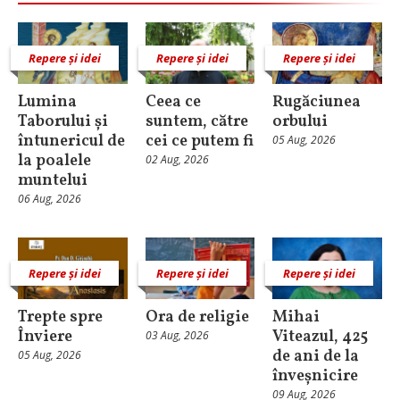
Repere și idei
Repere și idei
Repere și idei
Lumina
Ceea ce
Rugăciunea
Taborului și
suntem, către
orbului
întunericul de
cei ce putem fi
05 Aug, 2026
la poalele
02 Aug, 2026
muntelui
06 Aug, 2026
Repere și idei
Repere și idei
Repere și idei
Trepte spre
Ora de religie
Mihai
Înviere
Viteazul, 425
03 Aug, 2026
de ani de la
05 Aug, 2026
înveșnicire
09 Aug, 2026