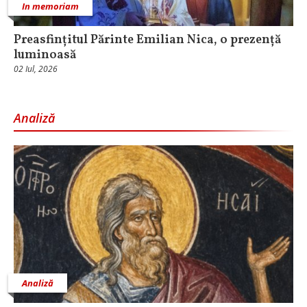
In memoriam
Preasfințitul Părinte Emilian Nica, o prezență
luminoasă
02 Iul, 2026
Analiză
Analiză