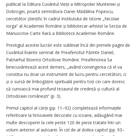
publicat la Editura Cuvântul Vieții a Mitropoliei Munteniei și
Dobrogei, poartă semnătura Oanei Mădălina Popescu,
cercetător științific în cadrul Institutului de Istorie „Nicolae
Iorga” al Academiei Române și bibliotecar-arhivist la Secția de
Manuscrise-Carte Rară a Bibliotecii Academiei Române.
Prestigiul acestei lucrări este subliniat încă din primele pagini de
Cuvântul-înainte semnat de Preafericitul Părinte Daniel,
Patriarhul Bisericii Ortodoxe Române. Preafericirea Sa
binecuvântează acest demers, „având convingerea că el va
constitui nu doar un instrument de lucru pentru cercetători, ci
și o sursă de îmbogățire spirituală pentru toți cei care doresc
să cunoască mai profund tezaurul de credință și cultură al
Ortodoxiei românești” (p. 3).
Primul capitol al cărții (pp. 11–92) completează informațiile
referitoare la hrisoavele decorate cu icoane, adăugând mai
multe descoperiri la cele peste 120 de piese tratate într-un
volum anterior al autoarei. În cel de-al doilea capitol (pp. 93–