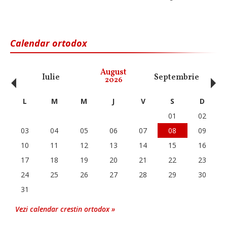
Calendar ortodox
‹
›
August
Iulie
Septembrie
O
2026
L
M
M
J
V
S
D
01
02
03
04
05
06
07
08
09
10
11
12
13
14
15
16
17
18
19
20
21
22
23
24
25
26
27
28
29
30
31
Vezi calendar crestin ortodox »