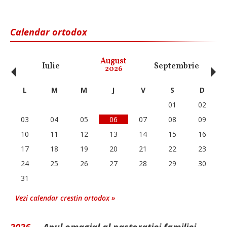
Calendar ortodox
‹
›
August
Iulie
Septembrie
O
2026
L
M
M
J
V
S
D
01
02
03
04
05
06
07
08
09
10
11
12
13
14
15
16
17
18
19
20
21
22
23
24
25
26
27
28
29
30
31
Vezi calendar crestin ortodox »
2026 -
„Anul omagial al pastorației familiei