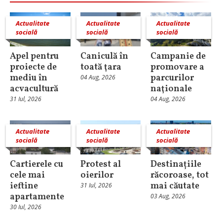
Actualitate
Actualitate
Actualitate
socială
socială
socială
Apel pentru
Caniculă în
Campanie de
proiecte de
toată ţara
promovare a
mediu în
parcurilor
04 Aug, 2026
acvacultură
naţionale
31 Iul, 2026
04 Aug, 2026
Actualitate
Actualitate
Actualitate
socială
socială
socială
Cartierele cu
Protest al
Destinațiile
cele mai
oierilor
răcoroase, tot
ieftine
mai căutate
31 Iul, 2026
apartamente
03 Aug, 2026
30 Iul, 2026