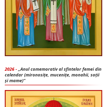
2026 -
„Anul comemorativ al sfintelor femei din
calendar (mironosițe, mu­cenițe, monahii, soții
și mame)”