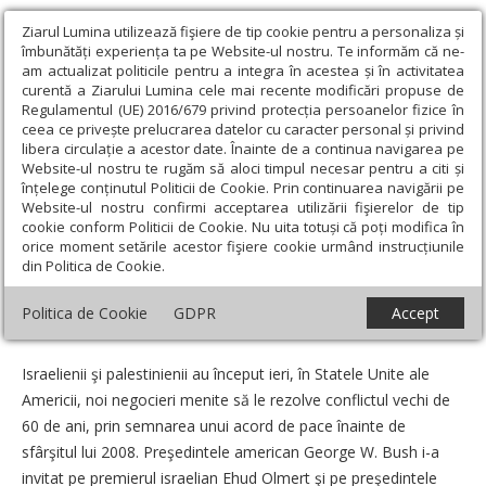
Ziarul Lumina utilizează fişiere de tip cookie pentru a personaliza și
îmbunătăți experiența ta pe Website-ul nostru. Te informăm că ne-
am actualizat politicile pentru a integra în acestea și în activitatea
curentă a Ziarului Lumina cele mai recente modificări propuse de
Regulamentul (UE) 2016/679 privind protecția persoanelor fizice în
ceea ce privește prelucrarea datelor cu caracter personal și privind
libera circulație a acestor date. Înainte de a continua navigarea pe
Website-ul nostru te rugăm să aloci timpul necesar pentru a citi și
Ziarul Lumina
›
Societate
›
Actualitate socială
›
Negocieri la
înțelege conținutul Politicii de Cookie. Prin continuarea navigării pe
Casa Albă între israelieni şi palestinieni
Website-ul nostru confirmi acceptarea utilizării fişierelor de tip
cookie conform Politicii de Cookie. Nu uita totuși că poți modifica în
Negocieri la Casa Albă între israelieni şi
orice moment setările acestor fişiere cookie urmând instrucțiunile
din Politica de Cookie.
palestinieni
Politica de Cookie
GDPR
Accept
Data:
29 Noiembrie 2007
Israelienii şi palestinienii au început ieri, în Statele Unite ale
Americii, noi negocieri menite să le rezolve conflictul vechi de
60 de ani, prin semnarea unui acord de pace înainte de
sfârşitul lui 2008. Preşedintele american George W. Bush i-a
invitat pe premierul israelian Ehud Olmert şi pe preşedintele