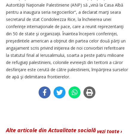
Autorităţii Naţionale Palestiniene (ANP) să „vină la Casa Albă
pentru a inaugura seria negocierilor“, a declarat marţi seara
secretarul de stat Condoleezza Rice, la încheierea unei
conferinţe internaţionale de pace, care a reunit reprezentanţi
din 50 de state şi organizaţii. Înaintea începerii conferinţei,
preşedintele american a obţinut din partea celor două părţi un
angajament scris privind iniţierea de noi convorbiri referitoare
la statutul final al Ierusalimului, soarta a peste patru milioane
de refugiaţi palestinieni, coloniile evreieşti din teritorii a căror
desfiinţare este cerută de către palestinieni, împărţirea surselor
de apă şi delimitarea frontierelor.
Alte articole din Actualitate socială
vezi toate ›