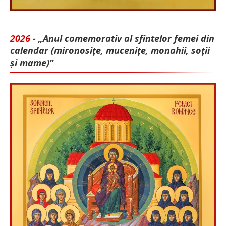
2026 -
„Anul comemorativ al sfintelor femei din
calendar (mironosițe, mu­cenițe, monahii, soții
și mame)”