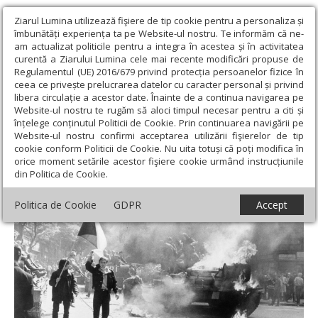
Ziarul Lumina utilizează fişiere de tip cookie pentru a personaliza și
îmbunătăți experiența ta pe Website-ul nostru. Te informăm că ne-
am actualizat politicile pentru a integra în acestea și în activitatea
curentă a Ziarului Lumina cele mai recente modificări propuse de
Regulamentul (UE) 2016/679 privind protecția persoanelor fizice în
ceea ce privește prelucrarea datelor cu caracter personal și privind
libera circulație a acestor date. Înainte de a continua navigarea pe
Website-ul nostru te rugăm să aloci timpul necesar pentru a citi și
Ziarul Lumina
›
Societate
›
Historica
›
58 de ani de la
înțelege conținutul Politicii de Cookie. Prin continuarea navigării pe
„Primăvara pragheză”
Website-ul nostru confirmi acceptarea utilizării fişierelor de tip
cookie conform Politicii de Cookie. Nu uita totuși că poți modifica în
58 de ani de la „Primăvara pragheză”
orice moment setările acestor fişiere cookie urmând instrucțiunile
din Politica de Cookie.
Politica de Cookie
GDPR
Accept