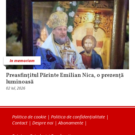
In memoriam
Preasfințitul Părinte Emilian Nica, o prezență
luminoasă
02 Iul, 2026
Politica de cookie
|
Politica de confidențialitate
|
Contact
|
Despre noi
|
Abonamente
|