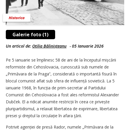
Historica
Galerie foto (1)
Un articol de:
Otilia Bălinișteanu
-
05 Ianuarie 2026
Pe 5 ianuarie se împlinesc 58 de ani de la începutul mișcării
reformiste din Cehoslovacia, cunoscută sub numele de
„Primăvara de la Praga”, considerată o importantă fisură în
blocul comunist aflat sub sfera de influență sovietică. La 5
ianuarie 1968, în funcția de prim-secretar al Partidului
Comunist din Cehoslovacia a fost ales reformistul Alexander
Dubček. El a ridicat anumite restricții în ceea ce privește
pluripartidismul, a relaxat libertatea de exprimare, libertatea
presei şi dreptul la circulație în afara ţării.
Potrivit agenției de presă Rador, numele „Primăvara de la