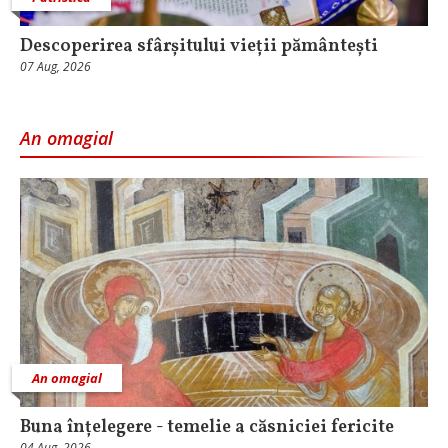
Descoperirea sfârșitului vieții pământești
07 Aug, 2026
An omagial
An omagial
Buna înțelegere - temelie a căsniciei fericite
04 Aug, 2026