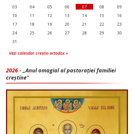
03
04
05
06
07
08
09
10
11
12
13
14
15
16
17
18
19
20
21
22
23
24
25
26
27
28
29
30
31
Vezi calendar crestin ortodox »
2026 -
„Anul omagial al pastorației familiei
creștine”