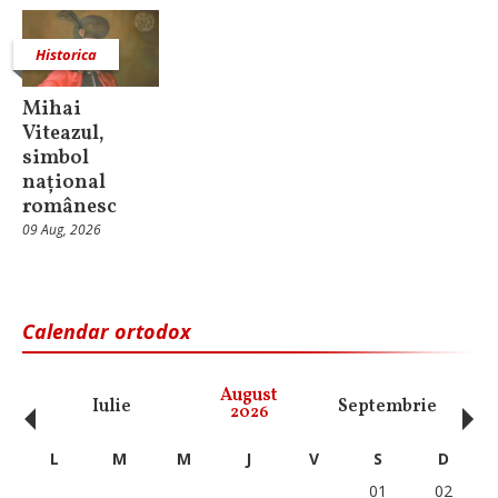
Historica
Mihai
Viteazul,
simbol
național
românesc
09 Aug, 2026
Calendar ortodox
‹
›
August
Iulie
Septembrie
O
2026
L
M
M
J
V
S
D
01
02