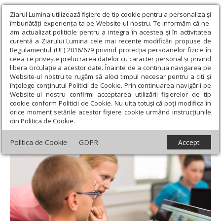
Ziarul Lumina utilizează fişiere de tip cookie pentru a personaliza și
îmbunătăți experiența ta pe Website-ul nostru. Te informăm că ne-
am actualizat politicile pentru a integra în acestea și în activitatea
curentă a Ziarului Lumina cele mai recente modificări propuse de
Regulamentul (UE) 2016/679 privind protecția persoanelor fizice în
ceea ce privește prelucrarea datelor cu caracter personal și privind
libera circulație a acestor date. Înainte de a continua navigarea pe
Website-ul nostru te rugăm să aloci timpul necesar pentru a citi și
Ziarul Lumina
›
Societate
›
Psihologie
›
Opt din zece părinţi,
înțelege conținutul Politicii de Cookie. Prin continuarea navigării pe
îngrijoraţi de siguranţa copiilor în mediul online
Website-ul nostru confirmi acceptarea utilizării fişierelor de tip
cookie conform Politicii de Cookie. Nu uita totuși că poți modifica în
Opt din zece părinţi, îngrijoraţi de
orice moment setările acestor fişiere cookie urmând instrucțiunile
din Politica de Cookie.
siguranţa copiilor în mediul online
Politica de Cookie
GDPR
Accept