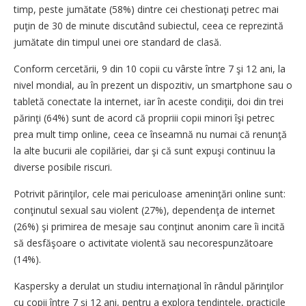
timp, peste jumătate (58%) dintre cei chestionaţi petrec mai
puţin de 30 de minute discutând subiectul, ceea ce reprezintă
jumătate din timpul unei ore standard de clasă.
Conform cercetării, 9 din 10 copii cu vârste între 7 şi 12 ani, la
nivel mondial, au în prezent un dispozitiv, un smartphone sau o
tabletă conectate la internet, iar în aceste condiţii, doi din trei
părinţi (64%) sunt de acord că propriii copii minori îşi petrec
prea mult timp online, ceea ce înseamnă nu numai că renunţă
la alte bucurii ale copilăriei, dar şi că sunt expuşi continuu la
diverse posibile riscuri.
Potrivit părinţilor, cele mai periculoase ameninţări online sunt:
conţinutul sexual sau violent (27%), dependenţa de internet
(26%) şi primirea de mesaje sau conţinut anonim care îi incită
să desfăşoare o activitate violentă sau necorespunzătoare
(14%).
Kaspersky a derulat un studiu internaţional în rândul părinţilor
cu copii între 7 şi 12 ani, pentru a explora tendinţele, practicile