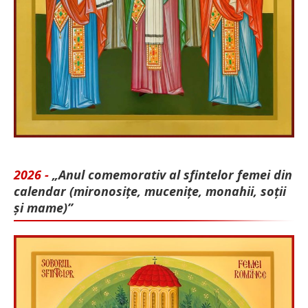
2026 -
„Anul comemorativ al sfintelor femei din
calendar (mironosițe, mu­cenițe, monahii, soții
și mame)”