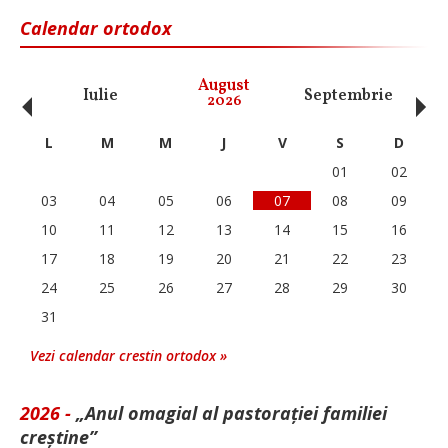
Calendar ortodox
‹
›
August
Iulie
Septembrie
O
2026
L
M
M
J
V
S
D
01
02
03
04
05
06
07
08
09
10
11
12
13
14
15
16
17
18
19
20
21
22
23
24
25
26
27
28
29
30
31
Vezi calendar crestin ortodox »
2026 -
„Anul omagial al pastorației familiei
creștine”