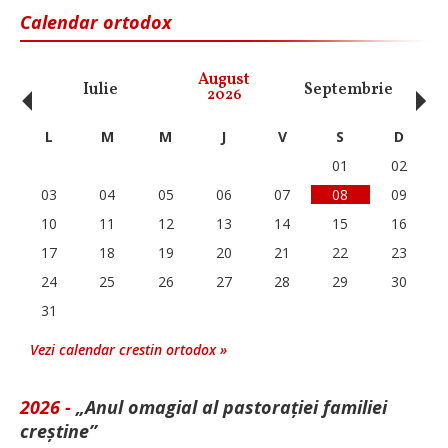
Calendar ortodox
‹
›
August
Iulie
Septembrie
O
2026
L
M
M
J
V
S
D
01
02
03
04
05
06
07
08
09
10
11
12
13
14
15
16
17
18
19
20
21
22
23
24
25
26
27
28
29
30
31
Vezi calendar crestin ortodox »
2026 -
„Anul omagial al pastorației familiei
creștine”