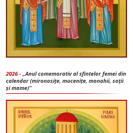
2026 -
„Anul comemorativ al sfintelor femei din
calendar (mironosițe, mu­cenițe, monahii, soții
și mame)”