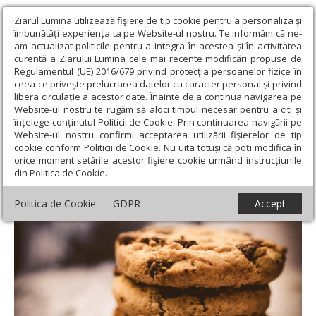
Ziarul Lumina utilizează fişiere de tip cookie pentru a personaliza și
îmbunătăți experiența ta pe Website-ul nostru. Te informăm că ne-
am actualizat politicile pentru a integra în acestea și în activitatea
curentă a Ziarului Lumina cele mai recente modificări propuse de
Regulamentul (UE) 2016/679 privind protecția persoanelor fizice în
ceea ce privește prelucrarea datelor cu caracter personal și privind
libera circulație a acestor date. Înainte de a continua navigarea pe
Website-ul nostru te rugăm să aloci timpul necesar pentru a citi și
Ziarul Lumina
›
Societate
›
Sănătate
›
Aditivi alimentari de
înțelege conținutul Politicii de Cookie. Prin continuarea navigării pe
evitat în sarcină
Website-ul nostru confirmi acceptarea utilizării fişierelor de tip
cookie conform Politicii de Cookie. Nu uita totuși că poți modifica în
Aditivi alimentari de evitat în sarcină
orice moment setările acestor fişiere cookie urmând instrucțiunile
din Politica de Cookie.
Politica de Cookie
GDPR
Accept