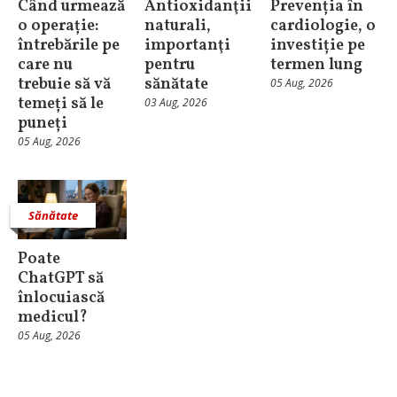
Când urmează
Antioxidanţii
Prevenția în
o operație:
naturali,
cardiologie, o
întrebările pe
importanţi
investiție pe
care nu
pentru
termen lung
trebuie să vă
sănătate
05 Aug, 2026
temeți să le
03 Aug, 2026
puneți
05 Aug, 2026
Sănătate
Poate
ChatGPT să
înlocuiască
medicul?
05 Aug, 2026