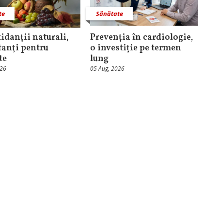
te
Sănătate
idanţii naturali,
Prevenția în cardiologie,
anţi pentru
o investiție pe termen
te
lung
026
05 Aug, 2026