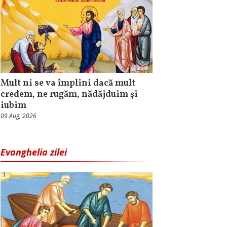
Mult ni se va împlini dacă mult
credem, ne rugăm, nădăjduim și
iubim
09 Aug, 2026
Evanghelia zilei