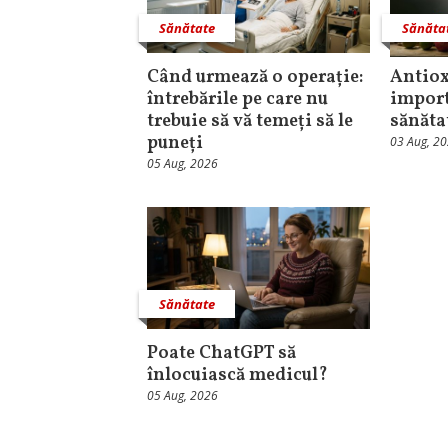
Sănătate
Sănăta
Când urmează o operație:
Antiox
întrebările pe care nu
import
trebuie să vă temeți să le
sănăta
puneți
03 Aug, 2
05 Aug, 2026
Sănătate
Poate ChatGPT să
înlocuiască medicul?
05 Aug, 2026