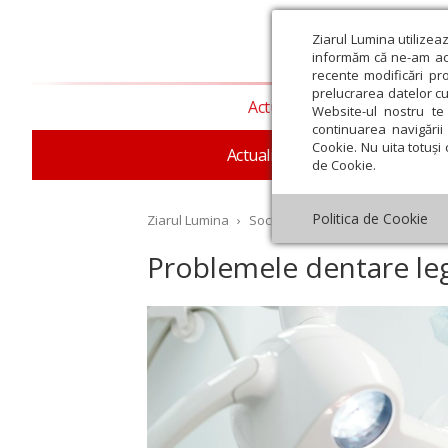
Ziarul Lumina utilizea
informăm că ne-am actu
recente modificări pr
prelucrarea datelor cu
Actualitate religioasă
T
Website-ul nostru te 
continuarea navigării 
Cookie. Nu uita totuși 
Actualitate socială
Sănăta
de Cookie.
Politica de Cookie
Ziarul Lumina
›
Societate
›
Sănătate
›
Probleme
Problemele dentare leg
st
Septembrie
Octombrie
Noiembrie
Decembrie
Ianuar