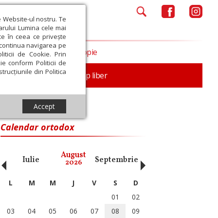
e Website-ul nostru. Te
iarului Lumina cele mai
ce în ceea ce privește
a continua navigarea pe
Opinii
Filantropie
iticii de Cookie. Prin
ie conform Politicii de
trucțiunile din Politica
nță
Familie
Timp liber
Accept
Calendar ortodox
‹
›
August
Iulie
Septembrie
Octombrie
Noiembri
2026
L
M
M
J
V
S
D
01
02
03
04
05
06
07
08
09