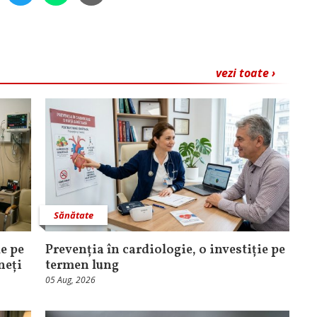
vezi toate ›
Sănătate
e pe
Prevenția în cardiologie, o investiție pe
neți
termen lung
05 Aug, 2026