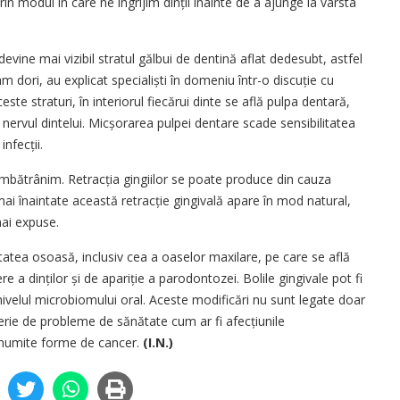
in modul în care ne îngrijim dinții înainte de a ajunge la vârsta
vine mai vizibil stratul gălbui de dentină aflat dedesubt, astfel
-am dori, au explicat specialiști în domeniu într-o discuție cu
este straturi, în interiorul fiecărui dinte se află pulpa dentară,
 nervul dintelui. Micșorarea pulpei dentare scade sensibilitatea
nfecții.
 îmbătrânim. Retrac­ția gingiilor se poate produce din cauza
e mai înaintate această retracție gingivală apare în mod natural,
mai expuse.
itatea osoasă, inclusiv cea a oaselor maxilare, pe care se află
re a dinților și de apariție a parodontozei. Bolile gingivale pot fi
 nivelul microbiomului oral. Aceste modificări nu sunt legate doar
serie de probleme de sănătate cum ar fi afecțiunile
 anumite forme de cancer.
(I.N.)