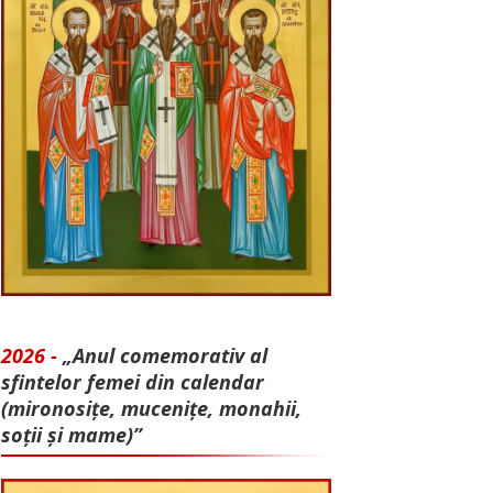
2026 -
„Anul comemorativ al
sfintelor femei din calendar
(mironosițe, mu­cenițe, monahii,
soții și mame)”