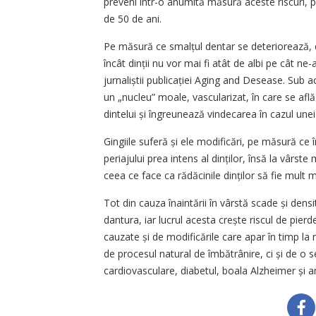
preveni într-o anumită măsură aceste riscuri, pr
de 50 de ani.
Pe măsură ce smalțul dentar se deteriorează, de
încât dinții nu vor mai fi atât de albi pe cât ne
jurnaliștii publicației Aging and Desease. Sub ac
un „nucleu” moale, vascularizat, în care se află
dintelui și îngreunează vindecarea în cazul unei i
Gingiile suferă și ele modificări, pe măsură ce
periajului prea intens al dinților, însă la vârst
ceea ce face ca rădăcinile dinților să fie mult 
Tot din cauza înaintării în vârstă scade și dens
dantura, iar lucrul acesta crește riscul de pierde
cauzate și de modificările care apar în timp la
de procesul natural de îmbătrânire, ci și de o 
cardiovasculare, diabetul, boala Alzheimer și