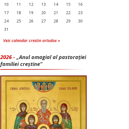
10
11
12
13
14
15
16
17
18
19
20
21
22
23
24
25
26
27
28
29
30
31
Vezi calendar crestin ortodox »
2026 -
„Anul omagial al pastorației
familiei creștine”