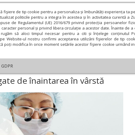
ză fişiere de tip cookie pentru a personaliza și îmbunătăți experiența ta p
alizat politicile pentru a integra în acestea și în activitatea curentă a Z
opuse de Regulamentul (UE) 2016/679 privind protecția persoanelor fizi
 caracter personal și privind libera circulație a acestor date. Înainte de 
eologie și spiritualitate
Educaţie și Cultură
Societate
rugăm să aloci timpul necesar pentru a citi și înțelege conținutul Pol
pe Website-ul nostru confirmi acceptarea utilizării fişierelor de tip cook
că poți modifica în orice moment setările acestor fişiere cookie urmând ins
te
Analiză
Reportaj
Psihologie
Religie și știi
GDPR
le dentare legate de înaintarea în vârstă
ate de înaintarea în vârstă
ie
Februarie
Martie
Aprilie
Mai
Iunie