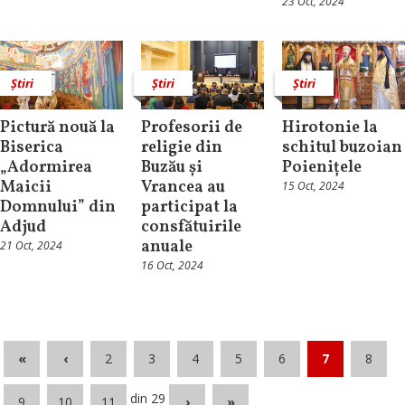
23 Oct, 2024
Știri
Știri
Știri
Pictură nouă la
Profesorii de
Hirotonie la
Biserica
religie din
schitul buzoian
„Adormirea
Buzău și
Poienițele
Maicii
Vrancea au
15 Oct, 2024
Domnului” din
participat la
Adjud
consfătuirile
anuale
21 Oct, 2024
16 Oct, 2024
«
‹
2
3
4
5
6
7
8
din 29
9
10
11
›
»