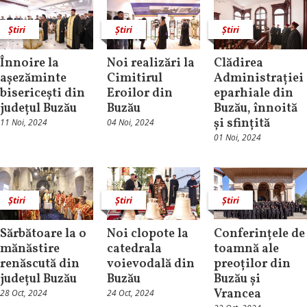
Știri
Știri
Știri
Înnoire la
Noi realizări la
Clădirea
așezăminte
Cimitirul
Administrației
bisericești din
Eroilor din
eparhiale din
județul Buzău
Buzău
Buzău, înnoită
și sfințită
11 Noi, 2024
04 Noi, 2024
01 Noi, 2024
Știri
Știri
Știri
Sărbătoare la o
Noi clopote la
Conferințele de
mănăstire
catedrala
toamnă ale
renăscută din
voievodală din
preoților din
județul Buzău
Buzău
Buzău și
Vrancea
28 Oct, 2024
24 Oct, 2024