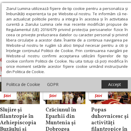
Ziarul Lumina utilizează fişiere de tip cookie pentru a personaliza și
îmbunătăți experiența ta pe Website-ul nostru. Te informăm că ne-
am actualizat politicile pentru a integra în acestea și în activitatea
curentă a Ziarului Lumina cele mai recente modificări propuse de
Regulamentul (UE) 2016/679 privind protecția persoanelor fizice în
ceea ce privește prelucrarea datelor cu caracter personal și privind
libera circulație a acestor date. Înainte de a continua navigarea pe
Website-ul nostru te rugăm să aloci timpul necesar pentru a citi și
Ziarul Lumina
›
Ciprian, Arhiepiscopul Buzăului şi Vrancei
înțelege conținutul Politicii de Cookie. Prin continuarea navigării pe
Website-ul nostru confirmi acceptarea utilizării fişierelor de tip
Ciprian, Arhiepiscopul Buzăului şi
cookie conform Politicii de Cookie. Nu uita totuși că poți modifica în
orice moment setările acestor fişiere cookie urmând instrucțiunile
Vrancei
din Politica de Cookie.
Politica de Cookie
GDPR
Accept
Știri
Știri
Știri
Slujire și
Crăciunul în
Popas
filantropie în
Eparhii din
duhovnicesc și
Arhiepiscopia
Muntenia și
activități
Buzăului și
Dobrogea
filantropice în