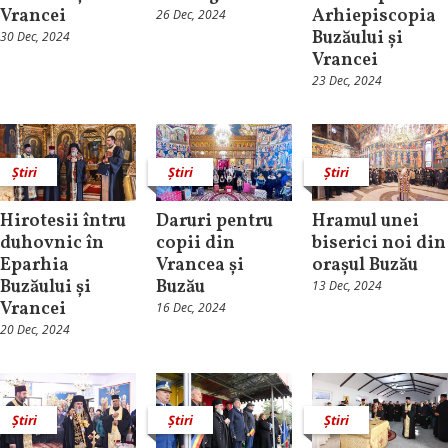
Vrancei
Arhiepiscopia
26 Dec, 2024
Buzăului și
30 Dec, 2024
Vrancei
23 Dec, 2024
Știri
Știri
Știri
Hirotesii întru
Daruri pentru
Hramul unei
duhovnic în
copii din
biserici noi din
Eparhia
Vrancea și
orașul Buzău
Buzăului și
Buzău
13 Dec, 2024
Vrancei
16 Dec, 2024
20 Dec, 2024
Știri
Știri
Știri