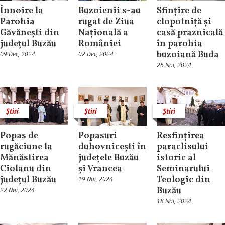
Înnoire la
Buzoienii s-au
Sfințire de
Parohia
rugat de Ziua
clopotniță și
Găvănești din
Națională a
casă praznicală
județul Buzău
României
în parohia
buzoiană Buda
09 Dec, 2024
02 Dec, 2024
25 Noi, 2024
Știri
Știri
Știri
Popas de
Popasuri
Resfințirea
rugăciune la
duhovnicești în
paraclisului
Mănăstirea
județele Buzău
istoric al
Ciolanu din
și Vrancea
Seminarului
județul Buzău
Teologic din
19 Noi, 2024
Buzău
22 Noi, 2024
18 Noi, 2024