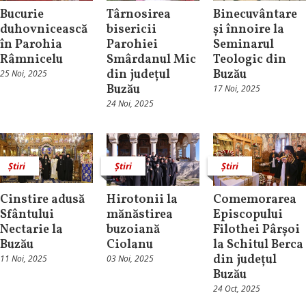
Bucurie
Târnosirea
Binecuvântare
duhovnicească
bisericii
și înnoire la
în Parohia
Parohiei
Seminarul
Râmnicelu
Smârdanul Mic
Teologic din
din județul
Buzău
25 Noi, 2025
Buzău
17 Noi, 2025
24 Noi, 2025
Știri
Știri
Știri
Cinstire adusă
Hirotonii la
Comemorarea
Sfântului
mănăstirea
Episcopului
Nectarie la
buzoiană
Filothei Pârșoi
Buzău
Ciolanu
la Schitul Berca
din județul
11 Noi, 2025
03 Noi, 2025
Buzău
24 Oct, 2025