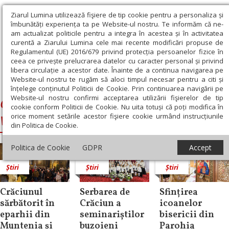
Ziarul Lumina utilizează fişiere de tip cookie pentru a personaliza și
îmbunătăți experiența ta pe Website-ul nostru. Te informăm că ne-
am actualizat politicile pentru a integra în acestea și în activitatea
curentă a Ziarului Lumina cele mai recente modificări propuse de
Regulamentul (UE) 2016/679 privind protecția persoanelor fizice în
ceea ce privește prelucrarea datelor cu caracter personal și privind
libera circulație a acestor date. Înainte de a continua navigarea pe
Website-ul nostru te rugăm să aloci timpul necesar pentru a citi și
Ziarul Lumina
›
Ciprian, Arhiepiscopul Buzăului şi Vrancei
înțelege conținutul Politicii de Cookie. Prin continuarea navigării pe
Website-ul nostru confirmi acceptarea utilizării fişierelor de tip
Ciprian, Arhiepiscopul Buzăului şi
cookie conform Politicii de Cookie. Nu uita totuși că poți modifica în
orice moment setările acestor fişiere cookie urmând instrucțiunile
Vrancei
din Politica de Cookie.
Politica de Cookie
GDPR
Accept
Știri
Știri
Știri
Crăciunul
Serbarea de
Sfințirea
sărbătorit în
Crăciun a
icoanelor
eparhii din
seminariștilor
bisericii din
Muntenia și
buzoieni
Parohia