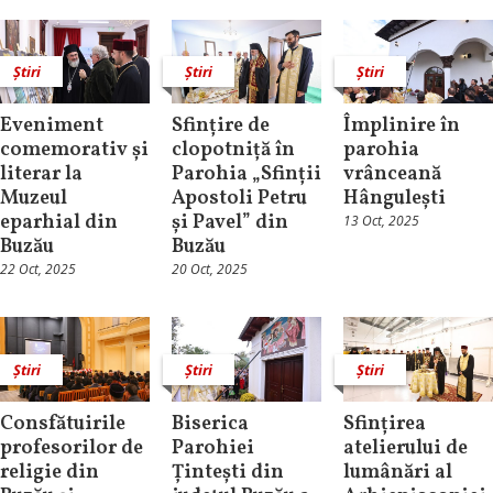
Știri
Știri
Știri
Eveniment
Sfințire de
Împlinire în
comemorativ și
clopotniță în
parohia
literar la
Parohia „Sfinții
vrânceană
Muzeul
Apostoli Petru
Hângulești
eparhial din
și Pavel” din
13 Oct, 2025
Buzău
Buzău
22 Oct, 2025
20 Oct, 2025
Știri
Știri
Știri
Consfătuirile
Biserica
Sfințirea
profesorilor de
Parohiei
atelierului de
religie din
Țintești din
lumânări al