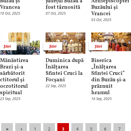
Buzău și
județul Buzău a
Arhiepiscopiei
Vrancea
fost târnosită
Buzăului și
Vrancei
10 Oct, 2025
07 Oct, 2025
03 Oct, 2025
Știri
Știri
Știri
Mănăstirea
Duminica după
Biserica
Brazi și‑a
Înălțarea
„Înălțarea
sărbătorit
Sfintei Cruci la
Sfintei Cruci”
ctitorul și
Focșani
din Buzău și‑a
ocrotitorul
prăznuit
22 Sep, 2025
spiritual
hramul
23 Sep, 2025
16 Sep, 2025
«
‹
1
2
3
4
5
6
7