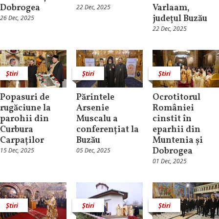
Dobrogea
Varlaam,
22 Dec, 2025
județul Buzău
26 Dec, 2025
22 Dec, 2025
Știri
Știri
Știri
Popasuri de
Părintele
Ocrotitorul
rugăciune la
Arsenie
României
parohii din
Muscalu a
cinstit în
Curbura
conferențiat la
eparhii din
Carpaților
Buzău
Muntenia și
Dobrogea
15 Dec, 2025
05 Dec, 2025
01 Dec, 2025
Știri
Știri
Știri