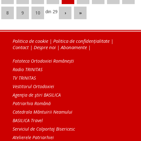
din 29
8
9
10
›
»
Politica de cookie
|
Politica de confidențialitate
|
Contact
|
Despre noi
|
Abonamente
|
Fototeca Ortodoxiei Românești
Radio TRINITAS
TV TRINITAS
Vestitorul Ortodoxiei
Agenţia de ştiri BASILICA
Patriarhia Română
Catedrala Mântuirii Neamului
BASILICA Travel
Serviciul de Colportaj Bisericesc
Atelierele Patriarhiei