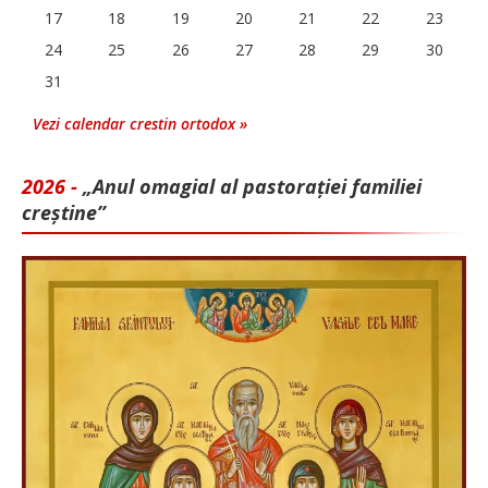
17
18
19
20
21
22
23
24
25
26
27
28
29
30
31
Vezi calendar crestin ortodox »
2026 -
„Anul omagial al pastorației familiei
creștine”