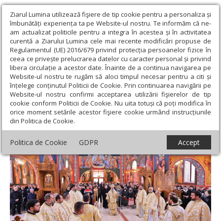
Ziarul Lumina utilizează fişiere de tip cookie pentru a personaliza și
îmbunătăți experiența ta pe Website-ul nostru. Te informăm că ne-
am actualizat politicile pentru a integra în acestea și în activitatea
curentă a Ziarului Lumina cele mai recente modificări propuse de
Regulamentul (UE) 2016/679 privind protecția persoanelor fizice în
ceea ce privește prelucrarea datelor cu caracter personal și privind
libera circulație a acestor date. Înainte de a continua navigarea pe
Website-ul nostru te rugăm să aloci timpul necesar pentru a citi și
Ziarul Lumina
›
Actualitate religioasă
›
Știri
›
Hramul Catedralei
înțelege conținutul Politicii de Cookie. Prin continuarea navigării pe
„Sfântul Mucenic Sava” din Buzău
Website-ul nostru confirmi acceptarea utilizării fişierelor de tip
cookie conform Politicii de Cookie. Nu uita totuși că poți modifica în
Hramul Catedralei „Sfântul Mucenic Sava”
orice moment setările acestor fişiere cookie urmând instrucțiunile
din Politica de Cookie.
din Buzău
Politica de Cookie
GDPR
Accept