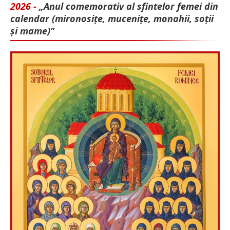
2026 -
„Anul comemorativ al sfintelor femei din
calendar (mironosițe, mu­cenițe, monahii, soții
și mame)”