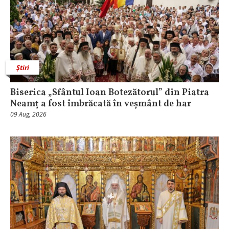
Știri
Biserica „Sfântul Ioan Botezătorul” din Piatra
Neamț a fost îmbrăcată în veșmânt de har
09 Aug, 2026