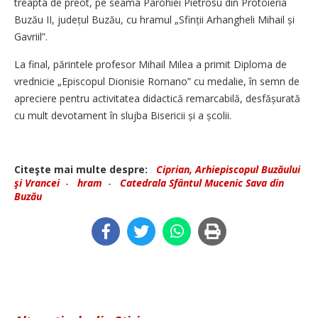
treapta de preot, pe seama Parohiei Pietrosu din Protoieria
Buzău II, județul Buzău, cu hramul „Sfinții Arhangheli Mihail și
Gavriil”.
La final, părintele profesor Mihail Milea a primit Diploma de
vrednicie „Episcopul Dionisie Romano” cu medalie, în semn de
apreciere pentru activitatea didactică remarcabilă, desfășurată
cu mult devotament în slujba Bisericii și a școlii.
Citeşte mai multe despre:
Ciprian, Arhiepiscopul Buzăului
şi Vrancei
-
hram
-
Catedrala Sfântul Mucenic Sava din
Buzău