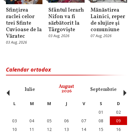
Sfințirea
Sfântul Ierarh
Mănăstirea
raclei celor
Nifon va fi
Lainici, reper
trei Sfinte
sărbătorit la
de slujire şi
Cuvioase de la
Târgoviște
comuniune
Văratec
03 Aug, 2026
07 Aug, 2026
03 Aug, 2026
Calendar ortodox
‹
›
August
Iulie
Septembrie
O
2026
L
M
M
J
V
S
D
01
02
03
04
05
06
07
08
09
10
11
12
13
14
15
16