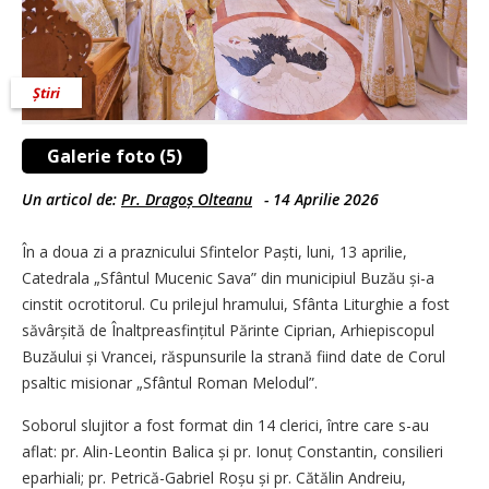
Știri
Galerie foto (5)
Un articol de:
Pr. Dragoș Olteanu
-
14 Aprilie 2026
În a doua zi a praznicului Sfintelor Paști, luni, 13 aprilie,
Catedrala „Sfântul Mucenic Sava” din municipiul Buzău și-a
cinstit ocrotitorul. Cu prilejul hramului, Sfânta Liturghie a fost
săvârșită de Înaltpreasfințitul Părinte Ciprian, Arhiepiscopul
Buzăului și Vrancei, răspunsurile la strană fiind date de Corul
psaltic misionar „Sfântul Roman Melodul”.
Soborul slujitor a fost format din 14 clerici, între care s-au
aflat: pr. Alin-Leontin Balica și pr. Ionuț Constantin, consilieri
eparhiali; pr. Petrică-Gabriel Roșu și pr. Cătălin Andreiu,