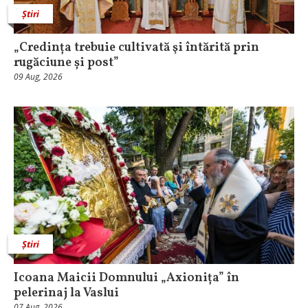
Știri
„Credința trebuie cultivată şi întărită prin
rugăciune și post”
09 Aug, 2026
Știri
Icoana Maicii Domnului „Axionița” în
pelerinaj la Vaslui
07 Aug, 2026