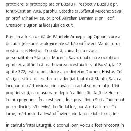
protoierei ai protopopiatelor Buzău II, respectiv Buzău I; pr.
Ionuț-Cristian Vuță, parohul Catedralei „Sfântul Mucenic Sava”;
pr. prof. Mihail Milea, pr. prof. Aurelian Damian și pr. Teofil
Cristișor, slujitori ai lăcașului de cult.
Predica a fost rostită de Părintele Arhiepiscop Ciprian, care a
tâlcuit înțelesurile teologice ale sărbătorii Învierii Mântuitorului
nostru Iisus Hristos. Totodată, chiriarhul a evocat
personalitatea Sfântului Mucenic Sava, unul dintre ocrotitorii
eparhiei, arătând că martirizarea acestuia în râul Buzău, la 12
aprilie 372, este o pecetluire a credinței în Domnul Hristos Cel
răstignit și înviat. Ierarhul a evidențiat faptul că Sfântul Sava a
încununat mărturisirea prin cuvânt cu actul suprem al jertfirii
propriei vieți, ca o asumare deplină a fidelității față de Hristos
în fața prigoanei. În acest sens, Înaltpreasfinția Sa i-a îndemnat
pe credincioși să devină, la rândul lor, purtători ai luminii în
lume, mărturisind adevărul Învierii prin faptele iubirii creștine.
În cadrul Sfintei Liturghii, diaconul Ioan Voicu a fost hirotonit în