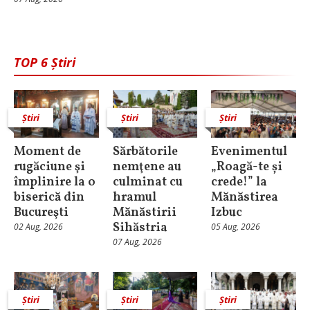
TOP 6 Știri
Știri
Știri
Știri
Moment de
Sărbătorile
Evenimentul
rugăciune şi
nemţene au
„Roagă-te și
împlinire la o
culminat cu
crede!” la
biserică din
hramul
Mănăstirea
Bucureşti
Mănăstirii
Izbuc
Sihăstria
02 Aug, 2026
05 Aug, 2026
07 Aug, 2026
Știri
Știri
Știri