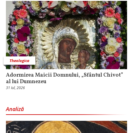
Theologica
Adormirea Maicii Domnului, „Sfântul Chivot”
al lui Dumnezeu
31 Iul, 2026
Analiză