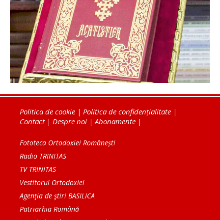
Politica de cookie
|
Politica de confidențialitate
|
Contact
|
Despre noi
|
Abonamente
|
Fototeca Ortodoxiei Românești
Radio TRINITAS
TV TRINITAS
Vestitorul Ortodoxiei
Agenţia de ştiri BASILICA
Patriarhia Română