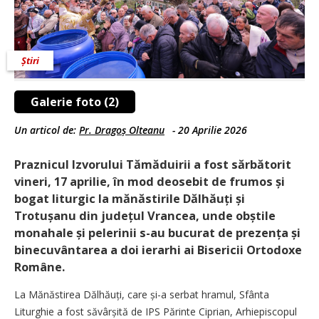
Știri
Galerie foto (2)
Un articol de:
Pr. Dragoș Olteanu
-
20 Aprilie 2026
Praznicul Izvorului Tămăduirii a fost sărbătorit
vineri, 17 aprilie, în mod deosebit de frumos și
bogat liturgic la mănăstirile Dălhăuți și
Trotușanu din județul Vrancea, unde obștile
monahale și pelerinii s-au bucurat de prezența și
binecuvântarea a doi ierarhi ai Bisericii Ortodoxe
Române.
La Mănăstirea Dălhăuți, care și-a serbat hramul, Sfânta
Liturghie a fost săvârșită de IPS Părinte Ciprian, Arhiepiscopul