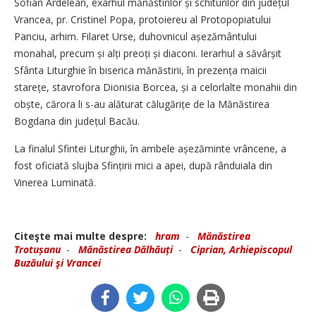
Sofian Ardelean, exarhul mănăstirilor și schiturilor din județul
Vrancea, pr. Cristinel Popa, protoiereu al Protopopiatului
Panciu, arhim. Filaret Urse, duhovnicul așezămân­tului
monahal, precum și alți preoți și diaconi. Ierarhul a săvârșit
Sfânta Liturghie în biserica mănăstirii, în prezența maicii
starețe, stavrofora Dionisia Borcea, și a celorlalte monahii din
obște, cărora li s-au alăturat călugărițe de la Mănăstirea
Bogdana din județul Bacău.
La finalul Sfintei Liturghii, în ambele așezăminte vrâncene, a
fost oficiată slujba Sfințirii mici a apei, după rânduiala din
Vinerea Luminată.
Citeşte mai multe despre:
hram
-
Mănăstirea
Trotușanu
-
Mănăstirea Dălhăuți
-
Ciprian, Arhiepiscopul
Buzăului şi Vrancei