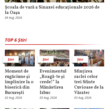
Școala de vară a Sinaxei educaționale 2026 de
la Oaşa
06 Aug, 2026
TOP 6 Știri
Știri
Știri
Știri
Moment de
Evenimentul
Sfințirea
rugăciune şi
„Roagă-te și
raclei celor
împlinire la o
crede!” la
trei Sfinte
biserică din
Mănăstirea
Cuvioase de la
Bucureşti
Izbuc
Văratec
02 Aug, 2026
05 Aug, 2026
03 Aug, 2026