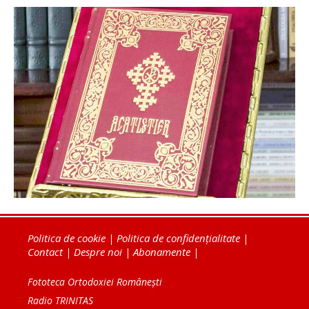
Politica de cookie
|
Politica de confidențialitate
|
Contact
|
Despre noi
|
Abonamente
|
Fototeca Ortodoxiei Românești
Radio TRINITAS