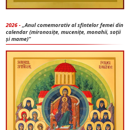
2026 -
„Anul comemorativ al sfintelor femei din
calendar (mironosițe, mu­cenițe, monahii, soții
și mame)”