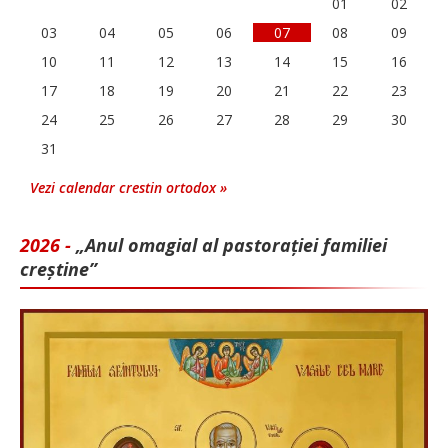
01
02
03
04
05
06
07
08
09
10
11
12
13
14
15
16
17
18
19
20
21
22
23
24
25
26
27
28
29
30
31
Vezi calendar crestin ortodox »
2026 -
„Anul omagial al pastorației familiei
creștine”