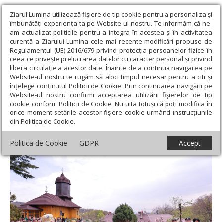
Ziarul Lumina utilizează fişiere de tip cookie pentru a personaliza și
îmbunătăți experiența ta pe Website-ul nostru. Te informăm că ne-
am actualizat politicile pentru a integra în acestea și în activitatea
curentă a Ziarului Lumina cele mai recente modificări propuse de
Regulamentul (UE) 2016/679 privind protecția persoanelor fizice în
ceea ce privește prelucrarea datelor cu caracter personal și privind
libera circulație a acestor date. Înainte de a continua navigarea pe
Website-ul nostru te rugăm să aloci timpul necesar pentru a citi și
Ziarul Lumina
›
Actualitate religioasă
›
Știri
›
Izvorul Tămăduirii
înțelege conținutul Politicii de Cookie. Prin continuarea navigării pe
la două mănăstiri vrâncene
Website-ul nostru confirmi acceptarea utilizării fişierelor de tip
cookie conform Politicii de Cookie. Nu uita totuși că poți modifica în
Izvorul Tămăduirii la două mănăstiri
orice moment setările acestor fişiere cookie urmând instrucțiunile
din Politica de Cookie.
vrâncene
Politica de Cookie
GDPR
Accept