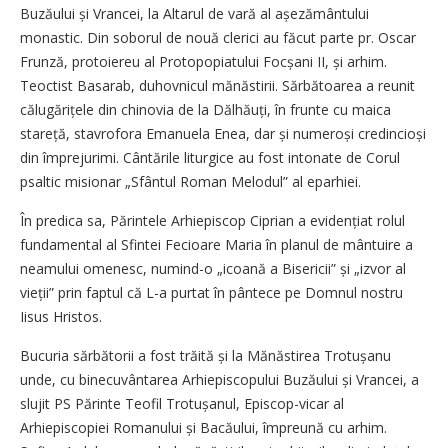
Buzăului și Vrancei, la Altarul de vară al așezământului
monastic. Din soborul de nouă clerici au făcut parte pr. Oscar
Frunză, protoiereu al Protopopiatului Focșani II, și arhim.
Teoctist Basarab, duhovnicul mănăstirii. Sărbătoarea a reunit
călugărițele din chinovia de la Dălhăuți, în frunte cu maica
stareță, stavrofora Emanuela Enea, dar și numeroși credincioși
din împrejurimi. Cântările liturgice au fost intonate de Corul
psaltic misionar „Sfântul Roman Melodul” al eparhiei.
În predica sa, Părintele Arhiepiscop Ciprian a evidențiat rolul
fundamental al Sfintei Fecioare Maria în planul de mântuire a
neamului omenesc, numind-o „icoană a Bisericii” și „izvor al
vieții” prin faptul că L-a purtat în pântece pe Domnul nostru
Iisus Hristos.
Bucuria sărbătorii a fost trăită și la Mănăstirea Trotușanu
unde, cu binecuvântarea Arhiepiscopului Buzăului și Vrancei, a
slujit PS Părinte Teofil Tro­tușanul, Episcop-vicar al
Arhiepiscopiei Romanului și Bacăului, împreună cu arhim.