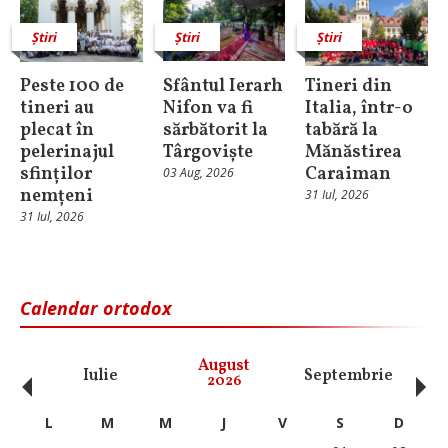
Știri
Știri
Știri
Peste 100 de
Sfântul Ierarh
Tineri din
tineri au
Nifon va fi
Italia, într-o
plecat în
sărbătorit la
tabără la
pelerinajul
Târgoviște
Mănăstirea
sfinților
Caraiman
03 Aug, 2026
nemțeni
31 Iul, 2026
31 Iul, 2026
Calendar ortodox
‹
›
August
Iulie
Septembrie
O
2026
L
M
M
J
V
S
D