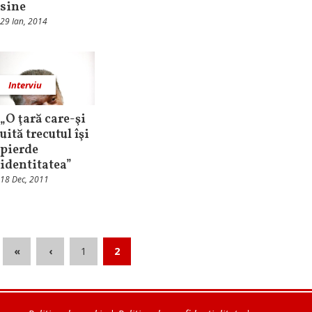
sine
29 Ian, 2014
Interviu
„O ţară care-şi
uită trecutul îşi
pierde
identitatea”
18 Dec, 2011
«
‹
1
2