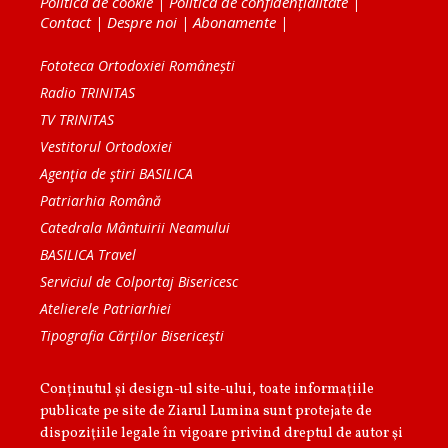
Politica de cookie
|
Politica de confidențialitate
|
Contact
|
Despre noi
|
Abonamente
|
Fototeca Ortodoxiei Românești
Radio TRINITAS
TV TRINITAS
Vestitorul Ortodoxiei
Agenţia de ştiri BASILICA
Patriarhia Română
Catedrala Mântuirii Neamului
BASILICA Travel
Serviciul de Colportaj Bisericesc
Atelierele Patriarhiei
Tipografia Cărţilor Bisericeşti
Conținutul și design-ul site-ului, toate informaţiile
publicate pe site de Ziarul Lumina sunt protejate de
dispoziţiile legale în vigoare privind dreptul de autor şi