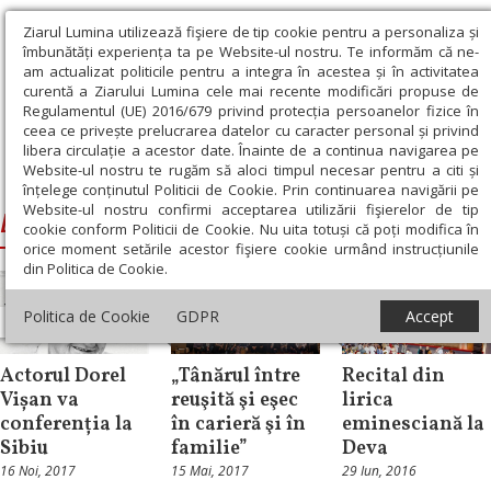
Ziarul Lumina utilizează fişiere de tip cookie pentru a personaliza și
îmbunătăți experiența ta pe Website-ul nostru. Te informăm că ne-
am actualizat politicile pentru a integra în acestea și în activitatea
curentă a Ziarului Lumina cele mai recente modificări propuse de
Regulamentul (UE) 2016/679 privind protecția persoanelor fizice în
ceea ce privește prelucrarea datelor cu caracter personal și privind
libera circulație a acestor date. Înainte de a continua navigarea pe
Website-ul nostru te rugăm să aloci timpul necesar pentru a citi și
Ziarul Lumina
›
Dorel Vișan
înțelege conținutul Politicii de Cookie. Prin continuarea navigării pe
Website-ul nostru confirmi acceptarea utilizării fişierelor de tip
Dorel Vișan
cookie conform Politicii de Cookie. Nu uita totuși că poți modifica în
orice moment setările acestor fişiere cookie urmând instrucțiunile
din Politica de Cookie.
Politica de Cookie
GDPR
Accept
Transilvania
Moldova
Transilvania
Actorul Dorel
„Tânărul între
Recital din
Vișan va
reuşită şi eşec
lirica
conferenția la
în carieră şi în
eminesciană la
Sibiu
familie”
Deva
16 Noi, 2017
15 Mai, 2017
29 Iun, 2016