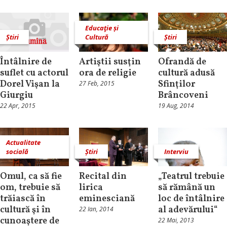
Educaţie și
Știri
Cultură
Știri
Întâlnire de
Artiştii susţin
Ofrandă de
suflet cu actorul
ora de religie
cultură adusă
Dorel Vişan la
Sfinţilor
27 Feb, 2015
Giurgiu
Brâncoveni
22 Apr, 2015
19 Aug, 2014
Actualitate
socială
Știri
Interviu
Omul, ca să fie
Recital din
„Teatrul trebuie
om, trebuie să
lirica
să rămână un
trăiască în
eminesciană
loc de întâlnire
cultură şi în
al adevărului“
22 Ian, 2014
cunoaştere de
22 Mai, 2013