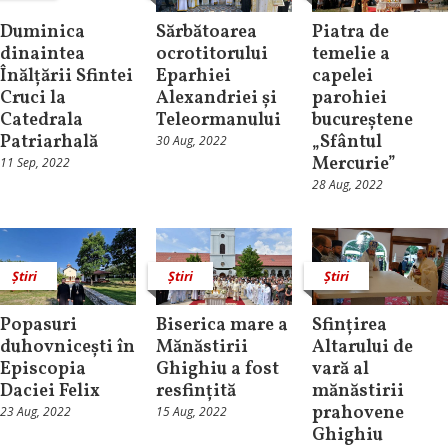
Duminica
Sărbătoarea
Piatra de
dinaintea
ocrotitorului
temelie a
Înălțării Sfintei
Eparhiei
capelei
Cruci la
Alexandriei și
parohiei
Catedrala
Teleormanului
bucureștene
Patriarhală
„Sfântul
30 Aug, 2022
Mercurie”
11 Sep, 2022
28 Aug, 2022
Știri
Știri
Știri
Popasuri
Biserica mare a
Sfințirea
duhovnicești în
Mănăstirii
Altarului de
Episcopia
Ghighiu a fost
vară al
Daciei Felix
resfințită
mănăstirii
prahovene
23 Aug, 2022
15 Aug, 2022
Ghighiu