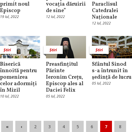
primit noul
vocația dăruirii
Paraclisul
Episcop
de sine”
Catedralei
Naţionale
19 Iul, 2022
12 Iul, 2022
12 Iul, 2022
Știri
Știri
Știri
Biserică
Preasfințitul
Sfântul Sinod
înnoită pentru
Părinte
s-a întrunit în
pomenirea
Ieronim Crețu,
şedinţă de lucru
celor adormiți
Episcop ales al
05 Iul, 2022
în Mizil
Daciei Felix
10 Iul, 2022
05 Iul, 2022
«
‹
2
3
4
5
6
7
8