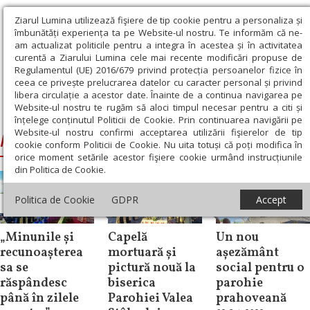
Ziarul Lumina utilizează fişiere de tip cookie pentru a personaliza și
îmbunătăți experiența ta pe Website-ul nostru. Te informăm că ne-
am actualizat politicile pentru a integra în acestea și în activitatea
curentă a Ziarului Lumina cele mai recente modificări propuse de
Regulamentul (UE) 2016/679 privind protecția persoanelor fizice în
ceea ce privește prelucrarea datelor cu caracter personal și privind
libera circulație a acestor date. Înainte de a continua navigarea pe
Website-ul nostru te rugăm să aloci timpul necesar pentru a citi și
Ziarul Lumina
›
Ieronim, Episcopul Daciei Felix
înțelege conținutul Politicii de Cookie. Prin continuarea navigării pe
Website-ul nostru confirmi acceptarea utilizării fişierelor de tip
Ieronim, Episcopul Daciei Felix
cookie conform Politicii de Cookie. Nu uita totuși că poți modifica în
orice moment setările acestor fişiere cookie urmând instrucțiunile
din Politica de Cookie.
Politica de Cookie
GDPR
Accept
Știri
Știri
Știri
„Minunile și
Capelă
Un nou
recunoașterea
mortuară și
așezământ
sa se
pictură nouă la
social pentru o
răspândesc
biserica
parohie
până în zilele
Parohiei Valea
prahoveană