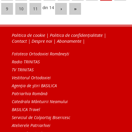
din 14
9
10
11
›
»
Politica de cookie
|
Politica de confidențialitate
|
Contact
|
Despre noi
|
Abonamente
|
Fototeca Ortodoxiei Românești
Radio TRINITAS
TV TRINITAS
Vestitorul Ortodoxiei
Agenţia de ştiri BASILICA
Patriarhia Română
Catedrala Mântuirii Neamului
BASILICA Travel
Serviciul de Colportaj Bisericesc
Atelierele Patriarhiei