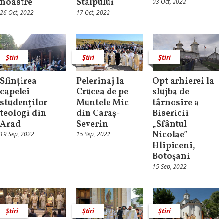
noastre”
Stâlpului
03 Oct, 2022
26 Oct, 2022
17 Oct, 2022
Știri
Știri
Știri
Sfințirea
Pelerinaj la
Opt arhierei la
capelei
Crucea de pe
slujba de
studenților
Muntele Mic
târnosire a
teologi din
din Caraș-
Bisericii
Arad
Severin
„Sfântul
Nicolae”
19 Sep, 2022
15 Sep, 2022
Hlipiceni,
Botoșani
15 Sep, 2022
Știri
Știri
Știri