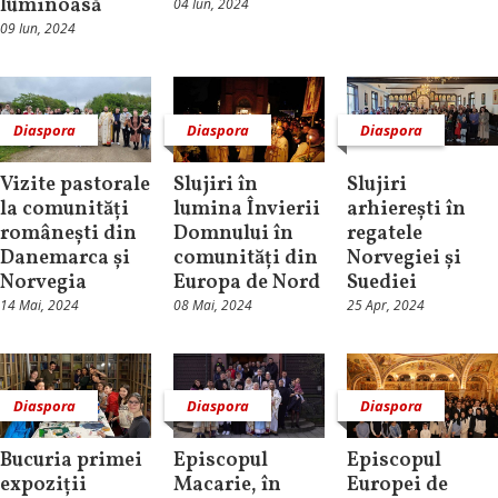
luminoasă
04 Iun, 2024
09 Iun, 2024
Diaspora
Diaspora
Diaspora
Vizite pastorale
Slujiri în
Slujiri
la comunități
lumina Învierii
arhierești în
românești din
Domnului în
regatele
Danemarca și
comunități din
Norvegiei și
Norvegia
Europa de Nord
Suediei
14 Mai, 2024
08 Mai, 2024
25 Apr, 2024
Diaspora
Diaspora
Diaspora
Bucuria primei
Episcopul
Episcopul
expoziții
Macarie, în
Europei de