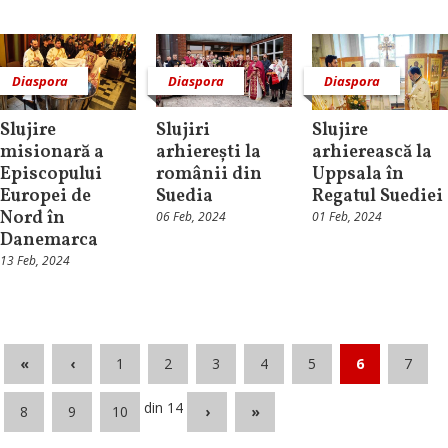
Diaspora
Diaspora
Diaspora
Slujire
Slujiri
Slujire
misionară a
arhierești la
arhierească la
Episcopului
românii din
Uppsala în
Europei de
Suedia
Regatul Suediei
Nord în
06 Feb, 2024
01 Feb, 2024
Danemarca
13 Feb, 2024
«
‹
1
2
3
4
5
6
7
din 14
8
9
10
›
»