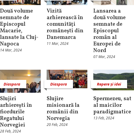
Două volume
Vizită
Lansarea a
semnate de
arhierească în
două volume
Episcopul
comunități
semnate de
Macarie,
românești din
Episcopul
lansate la Cluj-
Danemarca
român al
Napoca
Europei de
11 Mar, 2024
Nord
14 Mar, 2024
07 Mar, 2024
Diaspora
Diaspora
Repere și idei
Slujiri
Slujire
Spermezeu, sat
arhierești în
misionară la
al maicilor
fiordurile
românii din
paradigmatice
Regatului
Norvegia
13 Feb, 2024
Norvegiei
20 Feb, 2024
28 Feb, 2024