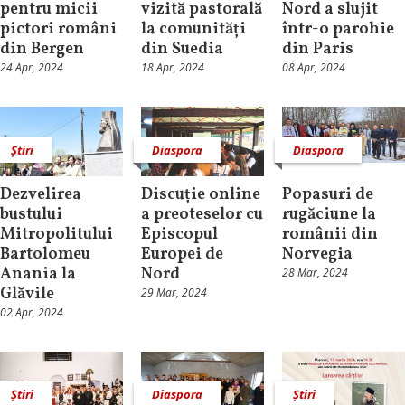
pentru micii
vizită pastorală
Nord a slujit
pictori români
la comunități
într-o parohie
din Bergen
din Suedia
din Paris
24 Apr, 2024
18 Apr, 2024
08 Apr, 2024
Știri
Diaspora
Diaspora
Dezvelirea
Discuție online
Popasuri de
bustului
a preoteselor cu
rugăciune la
Mitropolitului
Episcopul
românii din
Bartolomeu
Europei de
Norvegia
Anania la
Nord
28 Mar, 2024
Glăvile
29 Mar, 2024
02 Apr, 2024
Știri
Diaspora
Știri