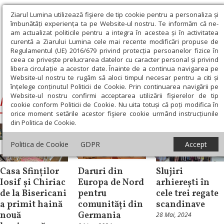
Ziarul Lumina utilizează fişiere de tip cookie pentru a personaliza și
îmbunătăți experiența ta pe Website-ul nostru. Te informăm că ne-
am actualizat politicile pentru a integra în acestea și în activitatea
curentă a Ziarului Lumina cele mai recente modificări propuse de
Regulamentul (UE) 2016/679 privind protecția persoanelor fizice în
ceea ce privește prelucrarea datelor cu caracter personal și privind
libera circulație a acestor date. Înainte de a continua navigarea pe
Website-ul nostru te rugăm să aloci timpul necesar pentru a citi și
Ziarul Lumina
›
Macarie, Episcopul Europei de Nord
înțelege conținutul Politicii de Cookie. Prin continuarea navigării pe
Website-ul nostru confirmi acceptarea utilizării fişierelor de tip
Macarie, Episcopul Europei de Nord
cookie conform Politicii de Cookie. Nu uita totuși că poți modifica în
orice moment setările acestor fişiere cookie urmând instrucțiunile
din Politica de Cookie.
Politica de Cookie
GDPR
Accept
Știri
Diaspora
Diaspora
Casa Sfinților
Daruri din
Slujiri
Iosif și Chiriac
Europa de Nord
arhierești în
de la Bisericani
pentru
cele trei regate
a primit haină
comunități din
scandinave
nouă
Germania
28 Mai, 2024