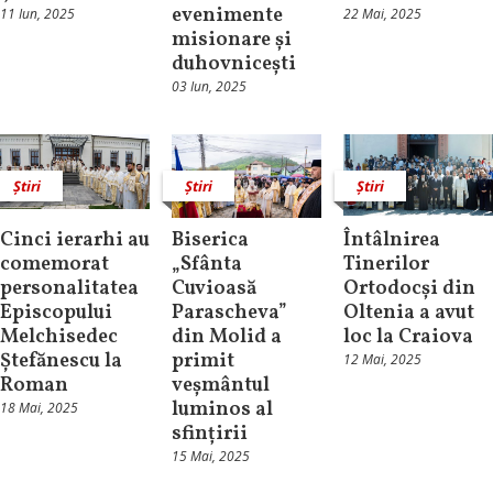
evenimente
11 Iun, 2025
22 Mai, 2025
misionare și
duhovnicești
03 Iun, 2025
Știri
Știri
Știri
Cinci ierarhi au
Biserica
Întâlnirea
comemorat
„Sfânta
Tinerilor
personalitatea
Cuvioasă
Ortodocși din
Episcopului
Parascheva”
Oltenia a avut
Melchisedec
din Molid a
loc la Craiova
Ștefănescu la
primit
12 Mai, 2025
Roman
veșmântul
luminos al
18 Mai, 2025
sfințirii
15 Mai, 2025