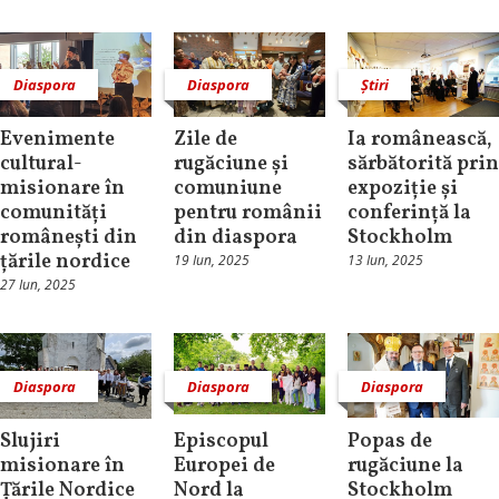
Diaspora
Diaspora
Știri
Evenimente
Zile de
Ia românească,
cultural-
rugăciune și
sărbătorită prin
misionare în
comuniune
expoziție și
comunități
pentru românii
conferință la
românești din
din diaspora
Stockholm
țările nordice
19 Iun, 2025
13 Iun, 2025
27 Iun, 2025
Diaspora
Diaspora
Diaspora
Slujiri
Episcopul
Popas de
misionare în
Europei de
rugăciune la
Țările Nordice
Nord la
Stockholm