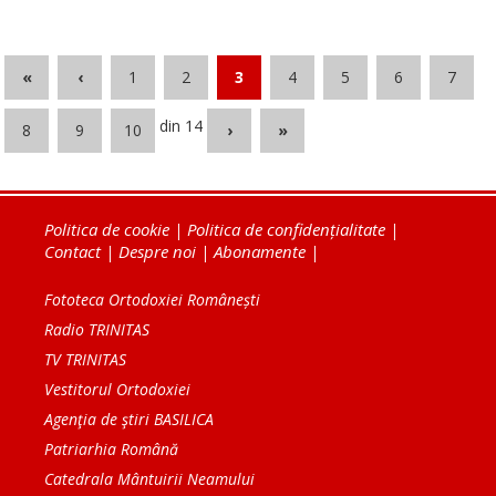
«
‹
1
2
3
4
5
6
7
din 14
8
9
10
›
»
Politica de cookie
|
Politica de confidențialitate
|
Contact
|
Despre noi
|
Abonamente
|
Fototeca Ortodoxiei Românești
Radio TRINITAS
TV TRINITAS
Vestitorul Ortodoxiei
Agenţia de ştiri BASILICA
Patriarhia Română
Catedrala Mântuirii Neamului