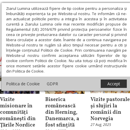
Ziarul Lumina utilizează fişiere de tip cookie pentru a personaliza și
îmbunătăți experiența ta pe Website-ul nostru. Te informăm că ne-
am actualizat politicile pentru a integra în acestea și în activitatea
curentă a Ziarului Lumina cele mai recente modificări propuse de
Regulamentul (UE) 2016/679 privind protecția persoanelor fizice în
ceea ce privește prelucrarea datelor cu caracter personal și privind
libera circulație a acestor date. Înainte de a continua navigarea pe
Website-ul nostru te rugăm să aloci timpul necesar pentru a citi și
Ziarul Lumina
›
Macarie, Episcopul Europei de Nord
înțelege conținutul Politicii de Cookie. Prin continuarea navigării pe
Website-ul nostru confirmi acceptarea utilizării fişierelor de tip
Macarie, Episcopul Europei de Nord
cookie conform Politicii de Cookie. Nu uita totuși că poți modifica în
orice moment setările acestor fişiere cookie urmând instrucțiunile
din Politica de Cookie.
Politica de Cookie
GDPR
Accept
Diaspora
Diaspora
Diaspora
Vizite
Biserica
Vizite pastorale
misionare în
românească
și slujiri la
comunităţi
din Herning,
românii din
româneşti din
Danemarca, a
Norvegia
Ţările Nordice
fost sfințită
27 Aug, 2025