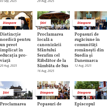
03 Sep, 2025
29 Aug, 2025
Diaspora
Știri
Diaspora
Distincție
Proclamarea
Popasuri de
nordică pentru
locală a
rugăciune în
un preot
canonizării
comunități
implicat în
Sfântului
românești din
educația pro-
Serafim cel
Suedia și
viață
Răbdător de la
Danemarca
Sâmbăta de Sus
20 Aug, 2025
12 Aug, 2025
16 Aug, 2025
Știri
Diaspora
Diaspora
Proclamarea
Popasuri de
Episcopul