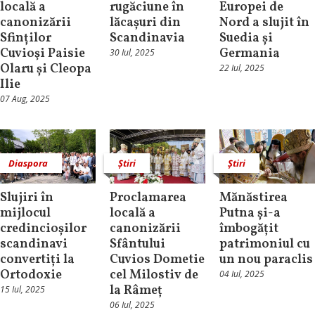
locală a
rugăciune în
Europei de
canonizării
lăcașuri din
Nord a slujit în
Sfinților
Scandinavia
Suedia și
Cuvioşi Paisie
Germania
30 Iul, 2025
Olaru și Cleopa
22 Iul, 2025
Ilie
07 Aug, 2025
Diaspora
Știri
Știri
Slujiri în
Proclamarea
Mănăstirea
mijlocul
locală a
Putna și-a
credincioșilor
canonizării
îmbogățit
scandinavi
Sfântului
patrimoniul cu
convertiți la
Cuvios Dometie
un nou paraclis
Ortodoxie
cel Milostiv de
04 Iul, 2025
la Râmeț
15 Iul, 2025
06 Iul, 2025