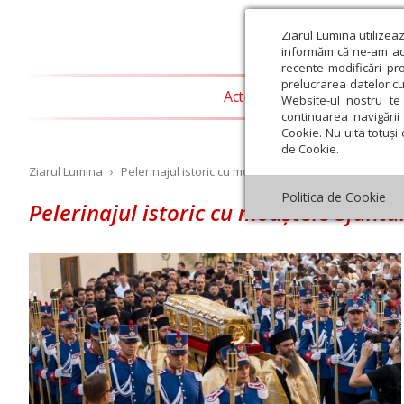
Ziarul Lumina utilizea
informăm că ne-am actu
recente modificări pr
prelucrarea datelor cu
Actualitate religioasă
T
Website-ul nostru te 
continuarea navigării 
Cookie. Nu uita totuși 
de Cookie.
Ziarul Lumina
›
Pelerinajul istoric cu moaștele Sfântului Dimitrie cel
Politica de Cookie
Pelerinajul istoric cu moaștele Sfântu