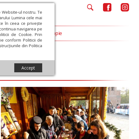
e Website-ul nostru. Te
iarului Lumina cele mai
ce în ceea ce privește
a continua navigarea pe
Opinii
Filantropie
iticii de Cookie. Prin
ie conform Politicii de
trucțiunile din Politica
Accept