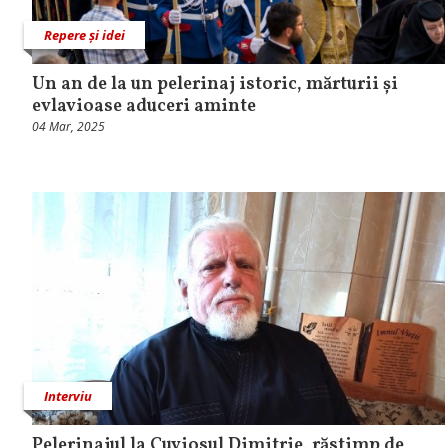
Repere și idei
Un an de la un pelerinaj istoric, mărturii și
evlavioase aduceri aminte
04 Mar, 2025
Interviu
Pelerinajul la Cuviosul Dimitrie, răstimp de