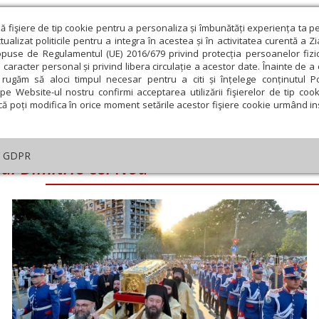
ză fişiere de tip cookie pentru a personaliza și îmbunătăți experiența ta p
alizat politicile pentru a integra în acestea și în activitatea curentă a Z
opuse de Regulamentul (UE) 2016/679 privind protecția persoanelor fizi
 caracter personal și privind libera circulație a acestor date. Înainte de 
eologie și spiritualitate
Educaţie și Cultură
Societate
rugăm să aloci timpul necesar pentru a citi și înțelege conținutul Pol
pe Website-ul nostru confirmi acceptarea utilizării fişierelor de tip cook
că poți modifica în orice moment setările acestor fişiere cookie urmând ins
 Nou
GDPR
lui Dimitrie cel Nou