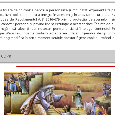
ză fişiere de tip cookie pentru a personaliza și îmbunătăți experiența ta p
alizat politicile pentru a integra în acestea și în activitatea curentă a Z
opuse de Regulamentul (UE) 2016/679 privind protecția persoanelor fizi
 caracter personal și privind libera circulație a acestor date. Înainte de 
eologie și spiritualitate
Educaţie și Cultură
Societate
rugăm să aloci timpul necesar pentru a citi și înțelege conținutul Pol
pe Website-ul nostru confirmi acceptarea utilizării fişierelor de tip cook
că poți modifica în orice moment setările acestor fişiere cookie urmând ins
GDPR