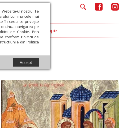
e Website-ul nostru. Te
iarului Lumina cele mai
ce în ceea ce privește
a continua navigarea pe
Opinii
Filantropie
iticii de Cookie. Prin
ie conform Politicii de
trucțiunile din Politica
Accept