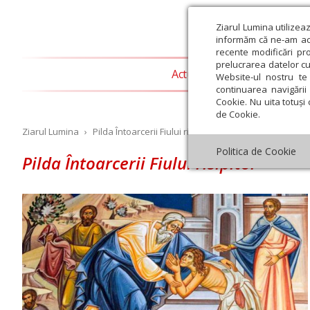
Ziarul Lumina utilizea
informăm că ne-am actu
recente modificări pr
prelucrarea datelor cu
Actualitate religioasă
T
Website-ul nostru te 
continuarea navigării 
Cookie. Nu uita totuși 
de Cookie.
Ziarul Lumina
›
Pilda Întoarcerii Fiului risipitor
Politica de Cookie
Pilda Întoarcerii Fiului risipitor