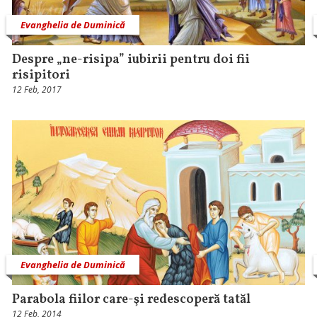
Evanghelia de Duminică
Despre „ne-risipa” iubirii pentru doi fii
risipitori
12 Feb, 2017
Evanghelia de Duminică
Parabola fiilor care-şi redescoperă tatăl
12 Feb, 2014