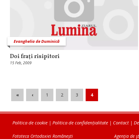
Evanghelia de Duminică
Doi fraţi risipitori
15 Feb, 2009
«
‹
1
2
3
4
Politica de cookie
|
Politica de confidențialitate
|
Contact
|
De
Fototeca Ortodoxiei Românești
Agenţia de şt