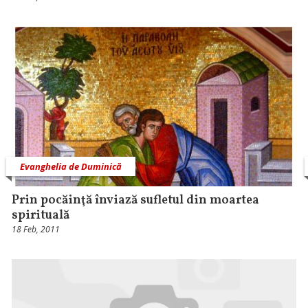
Evanghelia de Duminică
Prin pocăinţă înviază sufletul din moartea
spirituală
18 Feb, 2011