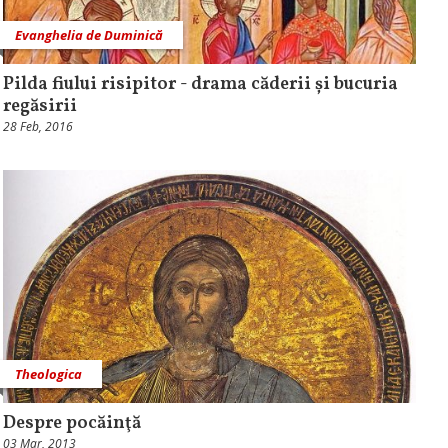
Evanghelia de Duminică
Pilda fiului risipitor - drama căderii și bucuria
regăsirii
28 Feb, 2016
Theologica
Despre pocăinţă
03 Mar, 2013