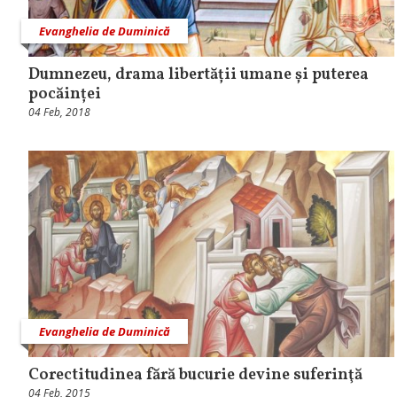
Evanghelia de Duminică
Dumnezeu, drama libertății umane și puterea
pocăinței
04 Feb, 2018
Evanghelia de Duminică
Corectitudinea fără bucurie devine suferinţă
04 Feb, 2015