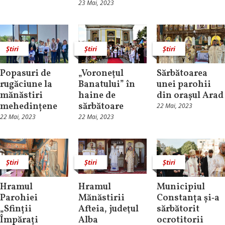
23 Mai, 2023
Știri
Știri
Știri
Popasuri de
„Voronețul
Sărbătoarea
rugăciune la
Banatului” în
unei parohii
mănăstiri
haine de
din orașul Arad
mehedințene
sărbătoare
22 Mai, 2023
22 Mai, 2023
22 Mai, 2023
Știri
Știri
Știri
Hramul
Hramul
Municipiul
Parohiei
Mănăstirii
Constanța și‑a
„Sfinții
Afteia, judeţul
sărbătorit
Împărați
Alba
ocrotitorii