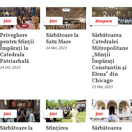
Știri
Știri
Diaspora
Priveghere
Sărbătoare la
Sărbătoarea
pentru Sfinții
Satu Mare
Catedralei
Împărați la
Mitropolitane
24 Mai, 2023
Catedrala
„Sfinții
Patriarhală
Împărați
Constantin și
24 Oct, 2023
Elena” din
Chicago
23 Mai, 2023
Știri
Știri
Știri
Sărbătoare la
Sfințirea
Sărbătoarea