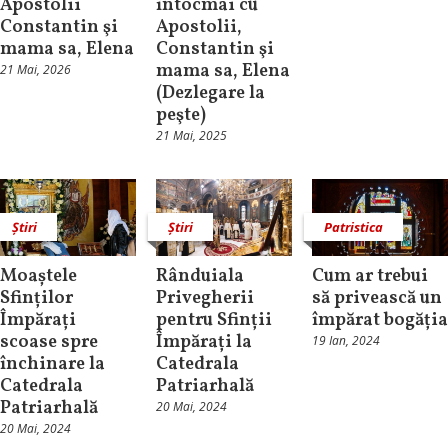
Apostolii
întocmai cu
Constantin şi
Apostolii,
mama sa, Elena
Constantin şi
mama sa, Elena
21 Mai, 2026
(Dezlegare la
peşte)
21 Mai, 2025
Știri
Știri
Patristica
Moaștele
Rânduiala
Cum ar trebui
Sfinților
Privegherii
să privească un
Împărați
pentru Sfinții
împărat bogăția
scoase spre
Împărați la
19 Ian, 2024
închinare la
Catedrala
Catedrala
Patriarhală
Patriarhală
20 Mai, 2024
20 Mai, 2024