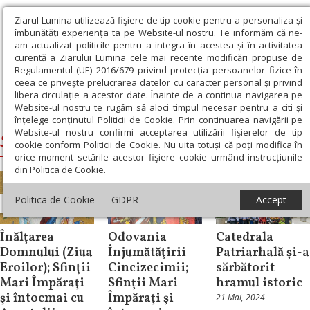
Ziarul Lumina utilizează fişiere de tip cookie pentru a personaliza și
îmbunătăți experiența ta pe Website-ul nostru. Te informăm că ne-
am actualizat politicile pentru a integra în acestea și în activitatea
curentă a Ziarului Lumina cele mai recente modificări propuse de
Regulamentul (UE) 2016/679 privind protecția persoanelor fizice în
ceea ce privește prelucrarea datelor cu caracter personal și privind
libera circulație a acestor date. Înainte de a continua navigarea pe
Website-ul nostru te rugăm să aloci timpul necesar pentru a citi și
Ziarul Lumina
›
Sfintii Imparati Constantin si Elena
înțelege conținutul Politicii de Cookie. Prin continuarea navigării pe
Website-ul nostru confirmi acceptarea utilizării fişierelor de tip
Sfintii Imparati Constantin si Elena
cookie conform Politicii de Cookie. Nu uita totuși că poți modifica în
orice moment setările acestor fişiere cookie urmând instrucțiunile
din Politica de Cookie.
Politica de Cookie
GDPR
Accept
Sinaxar
Sinaxar
Știri
Înălţarea
Odovania
Catedrala
Domnului (Ziua
Înjumătăţirii
Patriarhală și-a
Eroilor); Sfinţii
Cincizecimii;
sărbătorit
Mari Împăraţi
Sfinţii Mari
hramul istoric
şi întocmai cu
Împăraţi şi
21 Mai, 2024