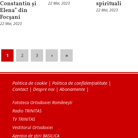
Constantin și
spirituali
22 Mai, 2023
Elena” din
22 Mai, 2023
Focșani
22 Mai, 2023
1
2
3
›
»
Politica de cookie
|
Politica de confidențialitate
|
Contact
|
Despre noi
|
Abonamente
|
Fototeca Ortodoxiei Românești
Radio TRINITAS
TV TRINITAS
Vestitorul Ortodoxiei
Agenţia de ştiri BASILICA