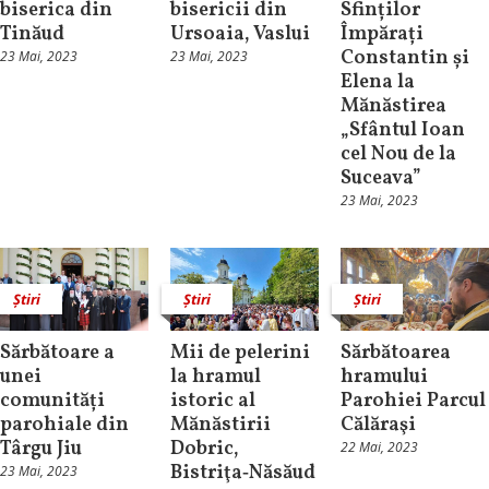
biserica din
bisericii din
Sfinților
Tinăud
Ursoaia, Vaslui
Împărați
Constantin și
23 Mai, 2023
23 Mai, 2023
Elena la
Mănăstirea
„Sfântul Ioan
cel Nou de la
Suceava”
23 Mai, 2023
Știri
Știri
Știri
Sărbătoare a
Mii de pelerini
Sărbătoarea
unei
la hramul
hramului
comunități
istoric al
Parohiei Parcul
parohiale din
Mănăstirii
Călăraşi
Târgu Jiu
Dobric,
22 Mai, 2023
Bistriţa‑Năsăud
23 Mai, 2023