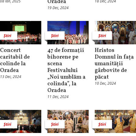
Oradea
08 Ian, 2025
18 Dec, 2024
19 Dec, 2024
Știri
Știri
Știri
Concert
47 de formaţii
Hristos
caritabil de
bihorene pe
Domnul în fața
colinde la
scena
umanității
Oradea
Festivalului
gârbovite de
„Noi umblăm a
păcat
13 Dec, 2024
colinda”, la
10 Dec, 2024
Oradea
11 Dec, 2024
Știri
Știri
Știri