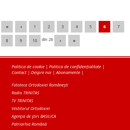
«
‹
1
2
3
4
5
6
7
din 26
8
9
10
›
»
Politica de cookie
|
Politica de confidențialitate
|
Contact
|
Despre noi
|
Abonamente
|
Fototeca Ortodoxiei Românești
Radio TRINITAS
TV TRINITAS
Vestitorul Ortodoxiei
Agenţia de ştiri BASILICA
Patriarhia Română