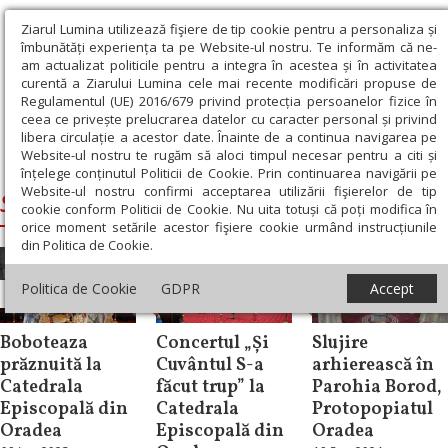
Ziarul Lumina utilizează fişiere de tip cookie pentru a personaliza și
îmbunătăți experiența ta pe Website-ul nostru. Te informăm că ne-
am actualizat politicile pentru a integra în acestea și în activitatea
curentă a Ziarului Lumina cele mai recente modificări propuse de
Regulamentul (UE) 2016/679 privind protecția persoanelor fizice în
ceea ce privește prelucrarea datelor cu caracter personal și privind
libera circulație a acestor date. Înainte de a continua navigarea pe
Website-ul nostru te rugăm să aloci timpul necesar pentru a citi și
Ziarul Lumina
›
Sofronie, Episcopul Oradiei
înțelege conținutul Politicii de Cookie. Prin continuarea navigării pe
Website-ul nostru confirmi acceptarea utilizării fişierelor de tip
Sofronie, Episcopul Oradiei
cookie conform Politicii de Cookie. Nu uita totuși că poți modifica în
orice moment setările acestor fişiere cookie urmând instrucțiunile
din Politica de Cookie.
Politica de Cookie
GDPR
Accept
Știri
Știri
Știri
Boboteaza
Concertul „Și
Slujire
prăznuită la
Cuvântul S-a
arhierească în
Catedrala
făcut trup” la
Parohia Borod,
Episcopală din
Catedrala
Protopopiatul
Oradea
Episcopală din
Oradea