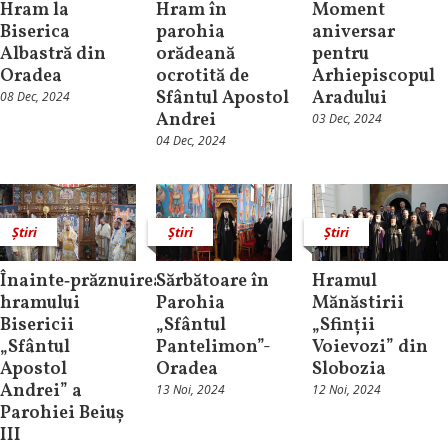
Hram la
Hram în
Moment
Biserica
parohia
aniversar
Albastră din
orădeană
pentru
Oradea
ocrotită de
Arhiepiscopul
Sfântul Apostol
Aradului
08 Dec, 2024
Andrei
03 Dec, 2024
04 Dec, 2024
Știri
Știri
Știri
Înainte‑prăznuirea
Sărbătoare în
Hramul
hramului
Parohia
Mănăstirii
Bisericii
„Sfântul
„Sfinții
„Sfântul
Pantelimon”-
Voievozi” din
Apostol
Oradea
Slobozia
Andrei” a
13 Noi, 2024
12 Noi, 2024
Parohiei Beiuș
III