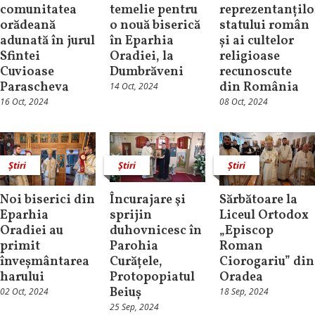
comunitatea
temelie pentru
reprezentanțilo
orădeană
o nouă biserică
statului român
adunată în jurul
în Eparhia
și ai cultelor
Sfintei
Oradiei, la
religioase
Cuvioase
Dumbrăveni
recunoscute
Parascheva
din România
14 Oct, 2024
16 Oct, 2024
08 Oct, 2024
Știri
Știri
Știri
Noi biserici din
Încurajare şi
Sărbătoare la
Eparhia
sprijin
Liceul Ortodox
Oradiei au
duhovnicesc în
„Episcop
primit
Parohia
Roman
înveșmântarea
Curățele,
Ciorogariu” din
harului
Protopopiatul
Oradea
Beiuș
02 Oct, 2024
18 Sep, 2024
25 Sep, 2024