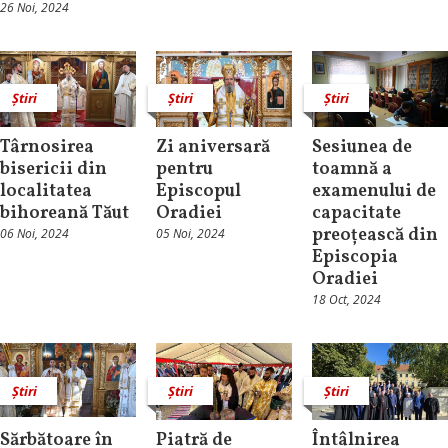
26 Noi, 2024
Știri
Știri
Știri
Târnosirea
Zi aniversară
Sesiunea de
bisericii din
pentru
toamnă a
localitatea
Episcopul
examenului de
bihoreană Tăut
Oradiei
capacitate
preoțească din
06 Noi, 2024
05 Noi, 2024
Episcopia
Oradiei
18 Oct, 2024
Știri
Știri
Știri
Sărbătoare în
Piatră de
Întâlnirea