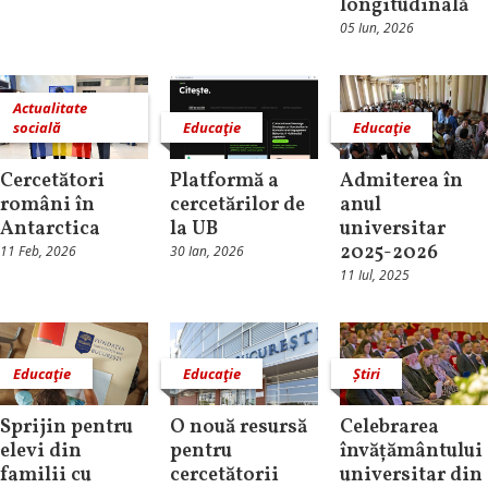
longitudinală
05 Iun, 2026
Actualitate
socială
Educaţie
Educaţie
Cercetători
Platformă a
Admiterea în
români în
cercetărilor de
anul
Antarctica
la UB
universitar
2025-2026
11 Feb, 2026
30 Ian, 2026
11 Iul, 2025
Educaţie
Educaţie
Știri
Sprijin pentru
O nouă resursă
Celebrarea
elevi din
pentru
învățământului
familii cu
cercetătorii
universitar din