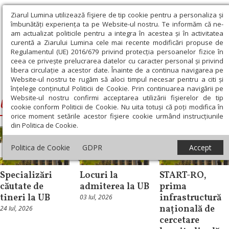
Ziarul Lumina utilizează fişiere de tip cookie pentru a personaliza și
îmbunătăți experiența ta pe Website-ul nostru. Te informăm că ne-
am actualizat politicile pentru a integra în acestea și în activitatea
curentă a Ziarului Lumina cele mai recente modificări propuse de
Regulamentul (UE) 2016/679 privind protecția persoanelor fizice în
ceea ce privește prelucrarea datelor cu caracter personal și privind
libera circulație a acestor date. Înainte de a continua navigarea pe
Website-ul nostru te rugăm să aloci timpul necesar pentru a citi și
Ziarul Lumina
›
Universitatea București
înțelege conținutul Politicii de Cookie. Prin continuarea navigării pe
Website-ul nostru confirmi acceptarea utilizării fişierelor de tip
Universitatea București
cookie conform Politicii de Cookie. Nu uita totuși că poți modifica în
orice moment setările acestor fişiere cookie urmând instrucțiunile
din Politica de Cookie.
Politica de Cookie
GDPR
Accept
Educaţie
Educaţie
Educaţie
Specializări
Locuri la
START-RO,
căutate de
admiterea la UB
prima
tineri la UB
infrastructură
03 Iul, 2026
națională de
24 Iul, 2026
cercetare