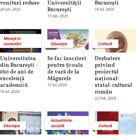
venituri reduse
Universității
București
București
20 Iun, 2025
16 Iul, 2024
13 Ian, 2025
Mesaje și
cuvântări
Educaţie
Cultură
Universitatea
Se fac înscrieri
Dezbatere
din București -
pentru Şcoala
privind
160 de ani de
de vară de la
proiectul
excelență
Măgurele
naţional-
academică
statal-cultural
12 Iul, 2024
român
16 Iul, 2024
22 Feb, 2024
Actualitate
Educaţie
socială
Cultură