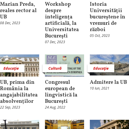
Marian Preda,
Workshop
Istoria
reales rector al
despre
Universității
UB
inteligența
bucureștene în
artificială, la
vremuri de
08 Dec, 2023
Universitatea
război
București
05 Oct, 2023
07 Dec, 2023
Educaţie
Cultură
Educaţie
UB, prima din
Congresul
Admitere la UB
România la
european de
10 Iun, 2021
angajabilitatea
lingvistică la
absolvenţilor
București
22 Sep, 2023
24 Aug, 2022