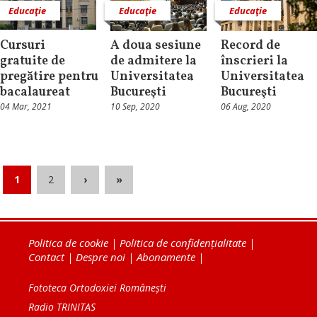
Educaţie
Educaţie
Educaţie
Cursuri
A doua sesiune
Record de
gratuite de
de admitere la
înscrieri la
pregătire pentru
Universitatea
Universitatea
bacalaureat
Bucureşti
Bucureşti
04 Mar, 2021
10 Sep, 2020
06 Aug, 2020
1
2
›
»
Politica de cookie
|
Politica de confidențialitate
|
Contact
|
Despre noi
|
Abonamente
|
Fototeca Ortodoxiei Românești
Radio TRINITAS