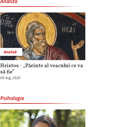
Analiză
Analiză
Hristos - „Părinte al veacului ce va
să fie”
09 Aug, 2026
Psihologie