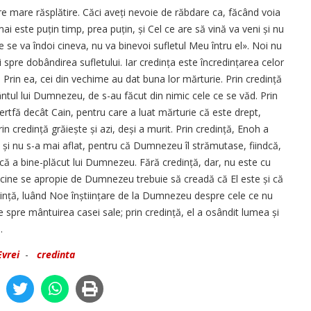
are mare răsplătire. Căci aveți nevoie de răbdare ca, făcând voia
i este puțin timp, prea puțin, și Cel ce are să vină va veni și nu
i de se va îndoi cineva, nu va binevoi sufletul Meu întru el». Noi nu
nței spre dobândirea sufletului. Iar credința este încredințarea celor
 Prin ea, cei din vechime au dat buna lor mărturie. Prin credință
ntul lui Dumnezeu, de s-au făcut din nimic cele ce se văd. Prin
rtfă decât Cain, pentru care a luat mărturie că este drept,
n credință grăiește și azi, deși a murit. Prin credință, Enoh a
i nu s-a mai aflat, pentru că Dumnezeu îl strămutase, fiindcă,
 că a bine-plăcut lui Dumnezeu. Fără credință, dar, nu este cu
 cine se apropie de Dumnezeu trebuie să creadă că El este și că
redință, luând Noe înștiințare de la Dumnezeu despre cele ce nu
e spre mântuirea casei sale; prin credință, el a osândit lumea și
.
Evrei
-
credinta