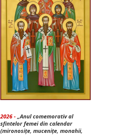
2026 -
„Anul comemorativ al
sfintelor femei din calendar
(mironosițe, mu­cenițe, monahii,