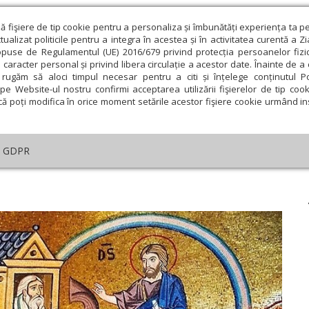
ză fişiere de tip cookie pentru a personaliza și îmbunătăți experiența ta p
alizat politicile pentru a integra în acestea și în activitatea curentă a Z
opuse de Regulamentul (UE) 2016/679 privind protecția persoanelor fizi
 caracter personal și privind libera circulație a acestor date. Înainte de 
eologie și spiritualitate
Educaţie și Cultură
Societate
rugăm să aloci timpul necesar pentru a citi și înțelege conținutul Pol
pe Website-ul nostru confirmi acceptarea utilizării fişierelor de tip cook
că poți modifica în orice moment setările acestor fişiere cookie urmând ins
helia zilei
Evanghelia de Duminică
Theologica
L
GDPR
lul zilei
›
Evrei 10, 35-39; 11, 1-7