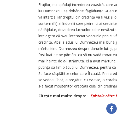
Fraților, nu lepădați încrederea voastră, care 
lui Dumnezeu, să dobândiți făgăduința. «Căci ma
va întârzia; iar dreptul din credință va fi viu; ș
suntem (fii) ai îndoielii spre pieire, ci ai credi
nădăjduite, dovedirea lucrurilor celor nevăzute.
înțelegem că s-au întemeiat veacurile prin cuvâ
credință, Abel a adus lui Dumnezeu mai bună je
mărturisind Dumnezeu despre darurile lui; și, pri
fost luat de pe pământ ca să nu vadă moartea ș
mai înainte de a-l strămuta, el a avut mărturie
putință să fim plăcuți lui Dumnezeu, pentru că
Se face răsplătitor celor care Îl caută. Prin c
se vedeau încă, a pregătit, cu evlavie, o corabi
s-a făcut moștenitor dreptății celei din credință
Citeşte mai multe despre:
Epistola către 