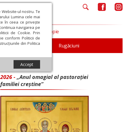
e Website-ul nostru. Te
iarului Lumina cele mai
ce în ceea ce privește
a continua navigarea pe
Opinii
Filantropie
iticii de Cookie. Prin
ie conform Politicii de
trucțiunile din Politica
iturgica
Patristica
Rugăciuni
Accept
2026 -
„Anul omagial al pastorației
familiei creștine”