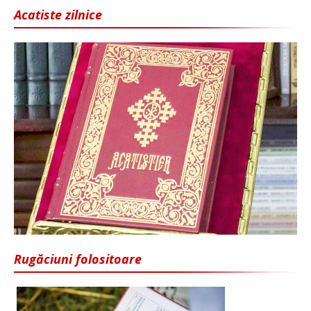
Acatiste zilnice
Rugăciuni folositoare