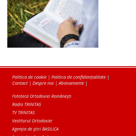
Politica de cookie
|
Politica de confidențialitate
|
Contact
|
Despre noi
|
Abonamente
|
Fototeca Ortodoxiei Românești
Radio TRINITAS
TV TRINITAS
Vestitorul Ortodoxiei
Agenţia de ştiri BASILICA