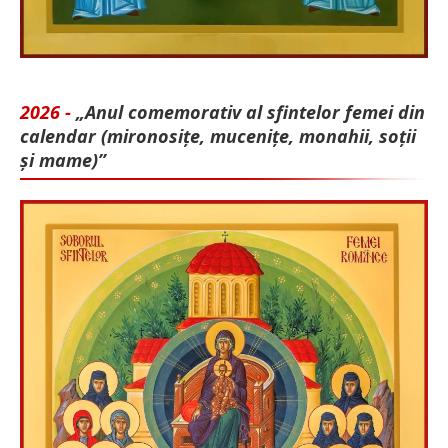
2026 -
„Anul comemorativ al sfintelor femei din
calendar (mironosițe, mu­cenițe, monahii, soții
și mame)”