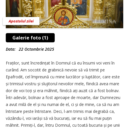
Apostolul zilei
Galerie foto (1)
Data:
22 Octombrie 2025
Fraților, sunt încredințat în Domnul că eu însumi voi veni în
curând. Am socotit de grabnică nevoie să vă trimit pe
Epafrodit, cel împreună cu mine lucrător și luptător, care este
și trimisul vostru și slujitorul nevoilor mele, fiindcă avea mare
dor de voi toți și era mâhnit, fiindcă ați auzit că a fost bolnav.
Într-adevăr, bolnav a fost aproape de moarte, dar Dumnezeu
a avut milă de el și nu numai de el, ci și de mine, ca să nu am
întristare peste întristare. Deci, l-am trimis mai degrabă ca,
văzându-l, voi iarăși să vă bucurați, iar eu să fiu mai puțin
mâhnit. Primiți-l, dar, întru Domnul, cu toată bucuria și pe unii