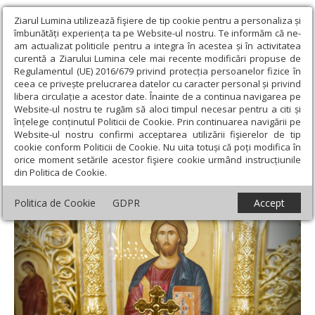
Ziarul Lumina utilizează fişiere de tip cookie pentru a personaliza și
îmbunătăți experiența ta pe Website-ul nostru. Te informăm că ne-
am actualizat politicile pentru a integra în acestea și în activitatea
curentă a Ziarului Lumina cele mai recente modificări propuse de
Regulamentul (UE) 2016/679 privind protecția persoanelor fizice în
ceea ce privește prelucrarea datelor cu caracter personal și privind
libera circulație a acestor date. Înainte de a continua navigarea pe
Website-ul nostru te rugăm să aloci timpul necesar pentru a citi și
Ziarul Lumina
›
Teologie și spiritualitate
›
Apostolul zilei
›
înțelege conținutul Politicii de Cookie. Prin continuarea navigării pe
Filipeni 2, 24-30
Website-ul nostru confirmi acceptarea utilizării fişierelor de tip
cookie conform Politicii de Cookie. Nu uita totuși că poți modifica în
Filipeni 2, 24-30
orice moment setările acestor fişiere cookie urmând instrucțiunile
din Politica de Cookie.
Politica de Cookie
GDPR
Accept