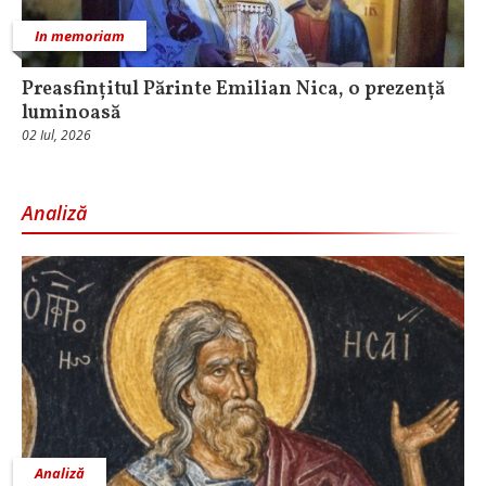
In memoriam
Preasfințitul Părinte Emilian Nica, o prezență
luminoasă
02 Iul, 2026
Analiză
Analiză