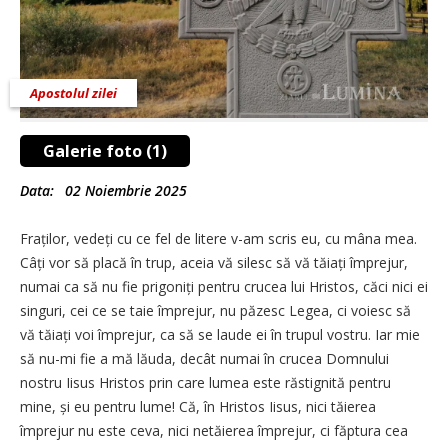
Apostolul zilei
Galerie foto (1)
Data:
02 Noiembrie 2025
Fraților, vedeți cu ce fel de litere v-am scris eu, cu mâna mea.
Câți vor să placă în trup, aceia vă silesc să vă tăiați împrejur,
numai ca să nu fie prigoniți pentru crucea lui Hristos, căci nici ei
singuri, cei ce se taie împrejur, nu păzesc Legea, ci voiesc să
vă tăiați voi împrejur, ca să se laude ei în trupul vostru. Iar mie
să nu-mi fie a mă lăuda, decât numai în crucea Domnului
nostru Iisus Hristos prin care lumea este răstignită pentru
mine, și eu pentru lume! Că, în Hristos Iisus, nici tăierea
împrejur nu este ceva, nici netăierea împrejur, ci făptura cea