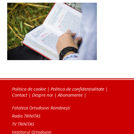
Politica de cookie
|
Politica de confidențialitate
|
Contact
|
Despre noi
|
Abonamente
|
Fototeca Ortodoxiei Românești
Radio TRINITAS
TV TRINITAS
Vestitorul Ortodoxiei