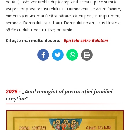
nouă. Și, câți vor umbla după dreptarul acesta, pace și milă
asupra lor și asupra Israelului lui Dumnezeu! De acum înainte,
nimeni să nu-mi mai facă supărare, că eu port, în trupul meu,
semnele Domnului Iisus. Harul Domnului nostru Iisus Hristos
să fie cu duhul vostru, fraților! Amin.
Citeşte mai multe despre:
Epistola către Galateni
2026 -
„Anul omagial al pastorației familiei
creștine”