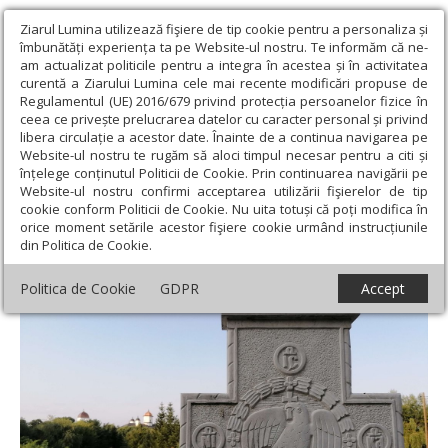
Ziarul Lumina utilizează fişiere de tip cookie pentru a personaliza și
îmbunătăți experiența ta pe Website-ul nostru. Te informăm că ne-
am actualizat politicile pentru a integra în acestea și în activitatea
curentă a Ziarului Lumina cele mai recente modificări propuse de
Regulamentul (UE) 2016/679 privind protecția persoanelor fizice în
ceea ce privește prelucrarea datelor cu caracter personal și privind
libera circulație a acestor date. Înainte de a continua navigarea pe
Website-ul nostru te rugăm să aloci timpul necesar pentru a citi și
Ziarul Lumina
›
Teologie și spiritualitate
›
Apostolul zilei
›
înțelege conținutul Politicii de Cookie. Prin continuarea navigării pe
Galateni 6, 11-18
Website-ul nostru confirmi acceptarea utilizării fişierelor de tip
cookie conform Politicii de Cookie. Nu uita totuși că poți modifica în
Galateni 6, 11-18
orice moment setările acestor fişiere cookie urmând instrucțiunile
din Politica de Cookie.
Politica de Cookie
GDPR
Accept