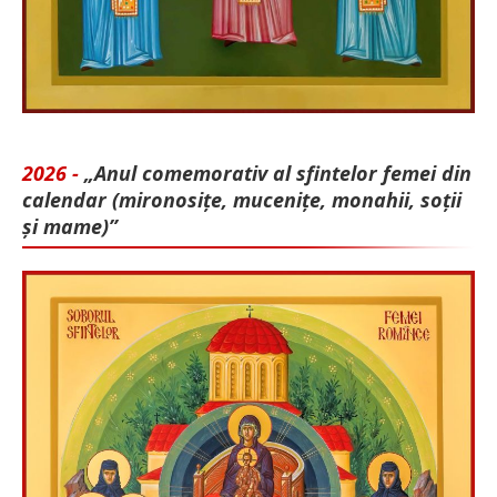
2026 -
„Anul comemorativ al sfintelor femei din
calendar (mironosițe, mu­cenițe, monahii, soții
și mame)”