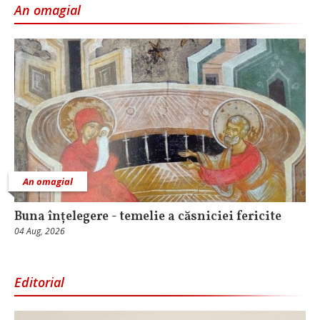
An omagial
An omagial
Buna înțelegere - temelie a căsniciei fericite
04 Aug, 2026
Editorial