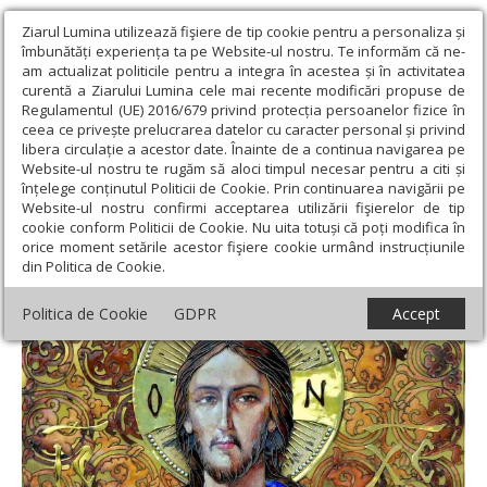
Ziarul Lumina utilizează fişiere de tip cookie pentru a personaliza și
îmbunătăți experiența ta pe Website-ul nostru. Te informăm că ne-
am actualizat politicile pentru a integra în acestea și în activitatea
curentă a Ziarului Lumina cele mai recente modificări propuse de
Regulamentul (UE) 2016/679 privind protecția persoanelor fizice în
ceea ce privește prelucrarea datelor cu caracter personal și privind
libera circulație a acestor date. Înainte de a continua navigarea pe
Website-ul nostru te rugăm să aloci timpul necesar pentru a citi și
Ziarul Lumina
›
Teologie și spiritualitate
›
Apostolul zilei
›
înțelege conținutul Politicii de Cookie. Prin continuarea navigării pe
Romani 1, 28-32; 2, 1-9
Website-ul nostru confirmi acceptarea utilizării fişierelor de tip
cookie conform Politicii de Cookie. Nu uita totuși că poți modifica în
Romani 1, 28-32; 2, 1-9
orice moment setările acestor fişiere cookie urmând instrucțiunile
din Politica de Cookie.
Politica de Cookie
GDPR
Accept