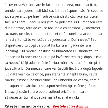
încuviințează celor care le fac. Pentru aceea, oricine ai fi, o,
omule, care judeci, ești fără cuvânt de răspuns, căci, în ceea ce
judeci pe altul, pe tine însuți te osândești, căci același lucruri
faci și tu care judeci. Și noi știm că judecata lui Dumnezeu este
după adevăr, față de cei ce fac unele ca acestea. Și socotești
tu, oare, omule, care judeci pe cei ce fac unele ca acestea, dar
le faci și tu, că tu vei scăpa de judecata lui Dumnezeu? Sau
disprețuiești tu bogăția bunătății Lui și a îngăduinței și a
îndelungii Lui răbdări, neștiind că bunătatea lui Dumnezeu te
îndeamnă la pocăință? Dar după învârtoșarea ta și după inima
ta nepocăită îți aduni mânie în ziua mâniei și a arătării dreptei
judecăți a lui Dumnezeu, care va răsplăti fiecăruia după faptele
lui: viață veșnică celor ce, prin stăruință în faptă bună, caută
mărire, cinste și nestricăciune, iar iubitorilor de ceartă, care nu
se supun adevărului, ci se supun nedreptății: mânie și furie.
Necaz și strâmtorare peste sufletul oricărui om care
săvârșește răul, al iudeului mai întâi, și al elinului.
Citeşte mai multe despre:
Epistola către Romani