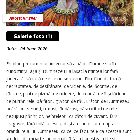
Apostolul zilei
Galerie foto (1)
Data:
04 Iunie 2026
Fraților, precum n-au încercat să aibă pe Dumnezeu în
cunoștință, așa și Dumnezeu i-a lăsat la mintea lor fără
judecată, să facă cele ce nu se cuvine. Plini fiind de toată
nedreptatea, de desfrânare, de viclenie, de lăcomie, de
răutate; plini de pizmă, de ucidere, de ceartă, de înșelăciune,
de purtări rele, bârfitori, grăitori de rău, urâtori de Dumnezeu,
ocărâtori, semeți, trufași, lăudăroși, născocitori de rele,
nesupuși părinților, neînțelepți, călcători de cuvânt, fără
dragoste, fără milă; aceștia, deși au cunoscut dreapta
orânduire a lui Dumnezeu, că cei ce fac unele ca acestea sunt
vrednici de moarte, nu numai că fac ei acestea, ci le și