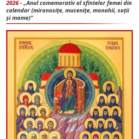
2026 -
„Anul comemorativ al sfintelor femei din
calendar (mironosițe, mu­cenițe, monahii, soții
și mame)”