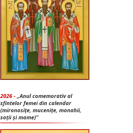
2026 -
„Anul comemorativ al
sfintelor femei din calendar
(mironosițe, mu­cenițe, monahii,
soții și mame)”