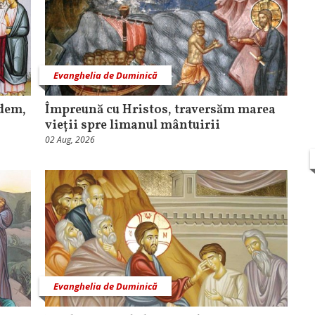
Evanghelia de Duminică
edem,
Împreună cu Hristos, traversăm marea
vieții spre limanul mântuirii
02 Aug, 2026
Evanghelia de Duminică