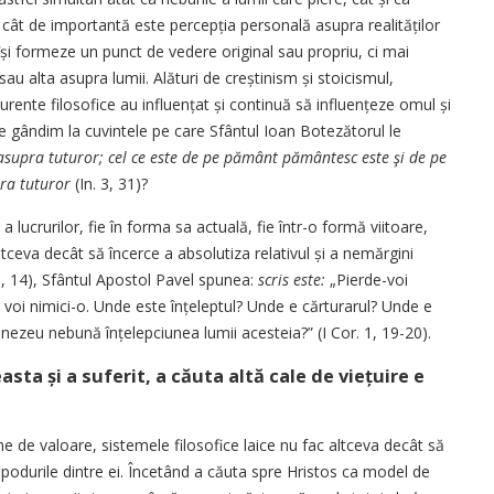
cât de importantă este percepția personală asupra realităților
și formeze un punct de vedere original sau propriu, ci mai
sau alta asupra lumii. Alături de creștinism și stoicismul,
urente filosofice au influențat și continuă să influențeze omul și
 ne gândim la cuvintele pe care Sfântul Ioan Botezătorul le
easupra tuturor; cel ce este de pe pământ pământesc este şi de pe
pra tuturor
(In. 3, 31)?
ucrurilor, fie în forma sa actuală, fie într-o formă viitoare,
tceva decât să încerce a absolutiza relativul și a nemărgini
9, 14), Sfântul Apostol Pavel spunea:
scris este:
„Pierde-voi
ați voi nimici-o. Unde este înțeleptul? Unde e cărturarul? Unde e
ezeu nebună înțelep­ciunea lumii acesteia?” (I Cor. 1, 19-20).
ta și a suferit, a căuta altă cale de viețuire e
ne de valoare, sistemele filosofice laice nu fac altceva decât să
 podurile dintre ei. Încetând a căuta spre Hristos ca model de