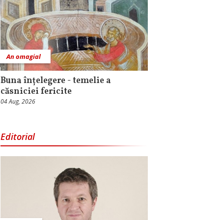
An omagial
Buna înțelegere - temelie a
căsniciei fericite
04 Aug, 2026
Editorial