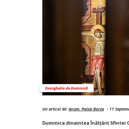
Evanghelia de Duminică
Un articol de:
Ierom. Paisie Borza
-
11 Septem
Duminica dinaintea Înălțării Sfintei C