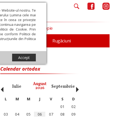
e Website-ul nostru. Te
iarului Lumina cele mai
ce în ceea ce privește
a continua navigarea pe
Opinii
Filantropie
iticii de Cookie. Prin
ie conform Politicii de
trucțiunile din Politica
iturgica
Patristica
Rugăciuni
Accept
Calendar ortodox
‹
›
August
Iulie
Septembrie
Octombrie
Noiembri
2026
L
M
M
J
V
S
D
01
02
03
04
05
06
07
08
09