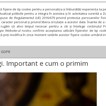
ză fişiere de tip cookie pentru a personaliza și îmbunătăți experiența ta p
alizat politicile pentru a integra în acestea și în activitatea curentă a Z
opuse de Regulamentul (UE) 2016/679 privind protecția persoanelor fizi
 caracter personal și privind libera circulație a acestor date. Înainte de 
eologie și spiritualitate
Educaţie și Cultură
Societate
rugăm să aloci timpul necesar pentru a citi și înțelege conținutul Pol
pe Website-ul nostru confirmi acceptarea utilizării fişierelor de tip cook
că poți modifica în orice moment setările acestor fişiere cookie urmând ins
helia zilei
Evanghelia de Duminică
Theologica
L
GDPR
helia de Duminică
›
De Cruce nu putem fugi. Important e cum o primim
i. Important e cum o primim
ie
Februarie
Martie
Aprilie
Mai
Iunie