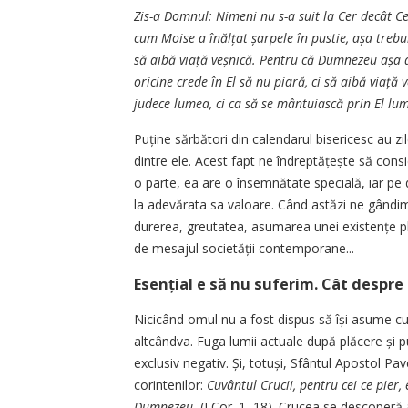
Zis-a Domnul: Nimeni nu s-a suit la Cer decât Cel
cum Moise a înălțat șarpele în pustie, așa trebuie
să aibă viață veșnică. Pentru că Dumnezeu așa a
oricine crede în El să nu piară, ci să aibă viață
judece lumea, ci ca să se mântuiască prin El lu
Puține sărbători din calendarul bisericesc au zil
dintre ele. Acest fapt ne îndreptățește să cons
o parte, ea are o însemnătate specială, iar pe d
la adevărata sa valoare. Când astăzi ne gândim 
durerea, greutatea, asumarea unei exis­tențe pli
de mesajul societății contemporane...
Esențial e să nu suferim. Cât despre
Nicicând omul nu a fost dispus să își asume cu 
altcândva. Fuga lumii actuale după plăcere și 
exclusiv negativ. Și, totuși, Sfântul Apostol Pa
corintenilor:
Cuvântul Crucii, pentru cei ce pier,
Dumnezeu
(I Cor. 1, 18). Crucea se descoperă a