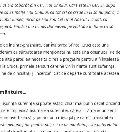
 ce S-a coborât din Cer, Fiul Omului, Care este în Cer. Și, după
 să Se înalțe Fiul Omului, ca tot cel ce crede în El să nu piară, ci
 iubit lumea, încât pe Fiul Său Cel Unul-Născut L-a dat, ca
 veșnică. Fiindcă n-a trimis Dumnezeu pe Fiul Său în lume ca să
mea.
e de înainte-prăznuire, dar Înăl­ța­rea Sfintei Cruci este una
iderăm că sărbătoarea men­ți­o­nată nu este una obișnuită. Pe de
e altă parte, ea necesită o reală pregătire pentru a fi în­țeleasă
la Cruce, primele sensuri care ne vin în minte sunt suferința,
ne de dificultăți și încercări. Cât de departe sunt toate acestea
 mântuire...
ușurință sufe­rința și poate astăzi chiar mai puțin decât oricând
putere împiedică asumarea suferinței, căreia îi rămâne un sens
vel ne avertizează și pe noi prin mesajul pe care îl transmitea
 este nebunie; iar pentru noi, cei ce ne mântuim, este puterea lui
stfel simultan atât ca nebunie a lumii care piere, cât și ca