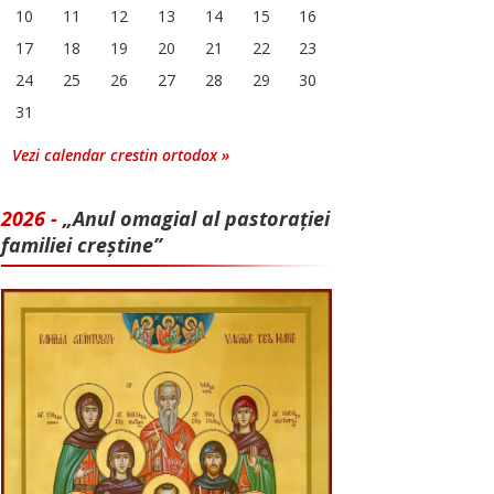
10
11
12
13
14
15
16
17
18
19
20
21
22
23
24
25
26
27
28
29
30
31
Vezi calendar crestin ortodox »
2026 -
„Anul omagial al pastorației
familiei creștine”