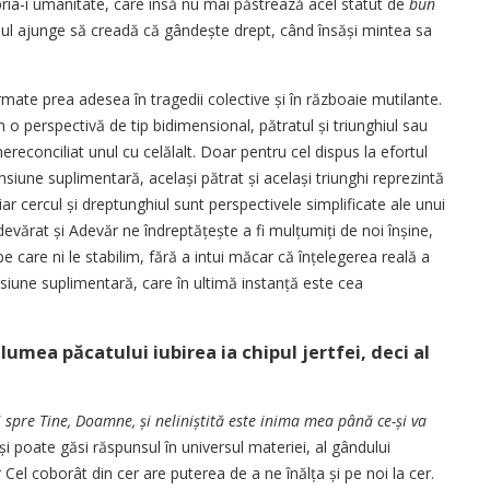
ria-i umanitate, care însă nu mai păstrează acel statut de
bun
ul ajunge să creadă că gân­dește drept, când însăși mintea sa
mate prea adesea în tragedii colective și în războaie mutilante.
 o perspectivă de tip bidimensional, pătratul și triunghiul sau
ereconciliat unul cu celălalt. Doar pentru cel dispus la efortul
iune suplimentară, același pătrat și același triunghi reprezintă
 iar cercul și dreptunghiul sunt perspectivele simplificate ale unui
evărat și Adevăr ne îndreptă­țește a fi mulțumiți de noi înșine,
e care ni le stabilim, fără a intui măcar că înțelegerea reală a
siune suplimentară, care în ultimă instanță este cea
 lumea păcatului iubirea ia chipul jertfei, deci al
 spre Tine, Doamne, și neliniștită este inima mea până ce-și va
i poate găsi răspunsul în universul materiei, al gândului
 Cel coborât din cer are puterea de a ne înălța și pe noi la cer.