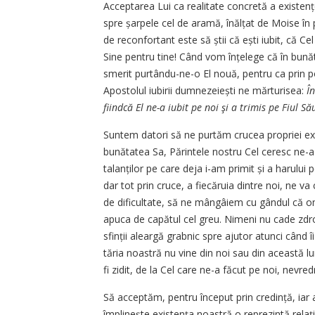
Acceptarea Lui ca realitate concretă a existenț
spre șarpele cel de aramă, înălțat de Moise în p
de reconfortant este să știi că ești iubit, că Cel
Sine pentru tine! Când vom înțelege că în bunăt
smerit purtându-ne-o El nouă, pentru ca prin po
Apostolul iubirii dumnezeiești ne mărturisea:
Î
fiindcă El ne-a iubit pe noi şi a trimis pe Fiul 
Suntem datori să ne purtăm crucea propriei exis
bunătatea Sa, Părintele nostru Cel ceresc ne-
talanților pe care deja i-am primit și a harului
dar tot prin cruce, a fiecăruia dintre noi, ne va
de dificultate, să ne mângâiem cu gândul că omu
apuca de capătul cel greu. Nimeni nu cade zdro
sfinții aleargă grabnic spre ajutor a­tunci cân
tăria noastră nu vine din noi sau din această l
fi zidit, de la Cel care ne-a făcut pe noi, nevredn
Să acceptăm, pentru început prin credință, iar
împlinește exis­tența noastră o reprezintă rela