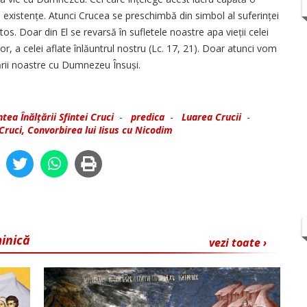
e existențe. Atunci Crucea se preschimbă din simbol al suferinței
stos. Doar din El se revarsă în sufletele noastre apa vieții celei
r, a celei aflate înlăuntrul nostru (Lc. 17, 21). Doar atunci vom
ării noastre cu Dumnezeu Însuși.
tea Înălțării Sfintei Cruci
-
predica
-
Luarea Crucii
-
 Cruci, Convorbirea lui Iisus cu Nicodim
minică
vezi toate ›