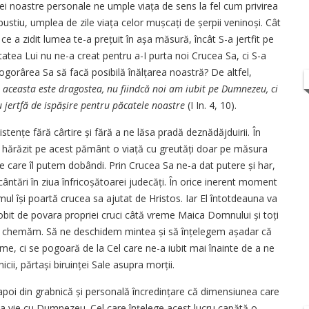
ei noastre personale ne umple viața de sens la fel cum privirea
ustiu, umplea de zile viața celor mușcați de șerpii veninoși. Cât
 ce a zidit lumea te-a prețuit în așa măsură, încât S-a jertfit pe
atea Lui nu ne-a creat pentru a-I purta noi Crucea Sa, ci S-a
gorârea Sa să facă posibilă înălțarea noastră? De altfel,
n aceasta este dragostea, nu fiindcă noi am iubit pe Dumnezeu, ci
Său jertfă de ispășire pentru păcatele noastre
(I In. 4, 10).
tențe fără cârtire și fără a ne lăsa pradă deznădăjduirii. În
a hărăzit pe acest pământ o viață cu greutăți doar pe măsura
 pe care îl putem dobândi. Prin Crucea Sa ne-a dat putere și har,
 cântări în ziua înfricoșătoarei ju­decăți. În orice inerent moment
l își poartă crucea sa ajutat de Hristos. Iar El întotdeauna va
bit de povara propriei cruci câtă vreme Maica Domnului și toți
d îi chemăm. Să ne deschidem mintea și să înțe­le­gem așadar că
ume, ci se pogoară de la Cel care ne-a iubit mai înainte de a ne
icii, părtași biruinței Sale asupra morții.
 apoi din grabnică și personală încredințare că dimensiunea care
ția vie cu Dumnezeu. Cel care înțelege acest lucru capătă o