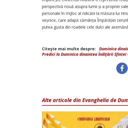
perspectivă nouă asupra lumii și a propriei sal
personale în mijloc al ridicării la măsura lui Hri
veșnice, care adapă sămânța Împărăției cerurilo
putea gusta din roadele cele dulci ale asemăn
Citeşte mai multe despre:
Duminica dinain
Predici la Duminica dinaintea Înălţării Sfintei
Alte articole din Evanghelia de Du