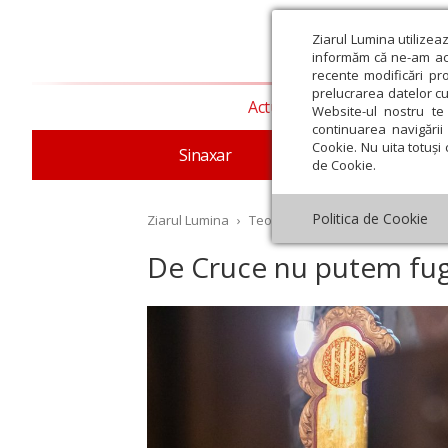
Ziarul Lumina utilizea
informăm că ne-am actu
recente modificări pr
prelucrarea datelor cu
Actualitate religioasă
T
Website-ul nostru te 
continuarea navigării 
Cookie. Nu uita totuși 
Sinaxar
Apostolul zilei
Evang
de Cookie.
Politica de Cookie
Ziarul Lumina
›
Teologie și spiritualitate
›
Evang
De Cruce nu putem fug
st
Septembrie
Octombrie
Noiembrie
Decembrie
Ianuar