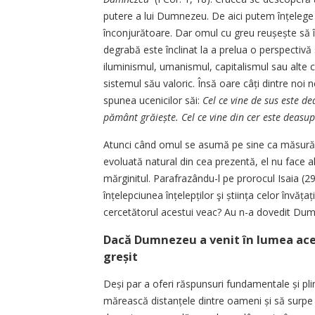
putere a lui Dumnezeu. De aici putem înțelege 
înconjurătoare. Dar omul cu greu reușește să î
degrabă este înclinat la a prelua o perspectivă 
iluminismul, umanismul, capitalismul sau alte c
sistemul său valoric. Însă oare câți dintre noi
spunea ucenicilor săi:
Cel ce vine de sus este d
pământ grăiește. Cel ce vine din cer este deasu
Atunci când omul se asumă pe sine ca măsură a l
evoluată natural din cea prezentă, el nu face al
mărginitul. Parafrazându-l pe prorocul Isaia (2
înțelepciunea înțelepților şi știința celor învăț
cercetătorul acestui veac? Au n-a dovedit Dumn
Dacă Dumnezeu a venit în lumea aceas
greșit
Deși par a oferi răspunsuri fundamentale și pli
mărească dis­tan­țele dintre oameni și să surpe