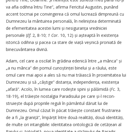
va afla odihna întru Tine”, afirma Fericitul Augustin, punând
accent tocmai pe convingerea că omul lucrează dimpreună cu
Dumnezeu la mântuirea personală, în neliniștea determinată
de efemeritatea acestei lumi și nesiguranța vredniciei
personale (
Ef
. 2, 8-10;
1 Cor.
10, 12) și așteaptă în existența
istorică odihna și pacea ca stare de viață veșnică proniată de
binecuvântarea divină.
Adam, cel care a oscilat în grădina edenică între „a mânca” și
„a nu mânca” din pomul cu­noștinței binelui și a răului, este
omul care mai apoi a ales să nu mai trăiască în proximitatea lui
Dumnezeu și să „câștige” dis­tanța, independența, exis­tența
„afară”. Acolo, în lumea care rodește spini și pălămidă (
Fc.
3,
18-19), el trăiește nostalgia Paradisului pe care și-l recon­
struiește după propriile reguli în pământul dăruit lui de
Dumnezeu. Omul căzut în păcat trăiește constant frustrarea
de a fi „la graniță”, împărțit între două realități, două identități,
de multe ori intangibile: identitatea ontologică de cetățean al
Raiului şi, totodată, noua identitate a străinului de Paradis -