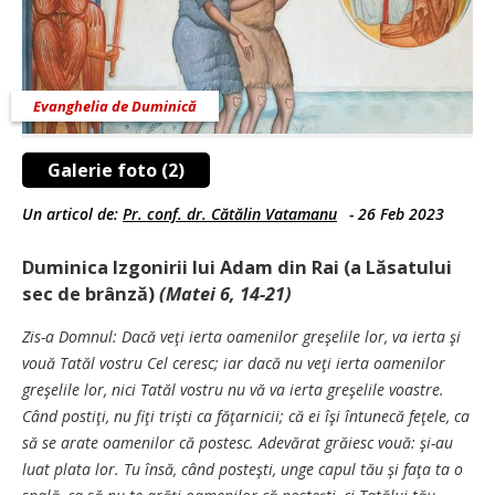
Evanghelia de Duminică
Galerie foto (2)
Un articol de:
Pr. conf. dr. Cătălin Vatamanu
-
26 Feb 2023
Duminica Izgonirii lui Adam din Rai (a Lăsatului
sec de brânză)
(Matei 6, 14-21)
Zis-a Domnul: Dacă veţi ierta oamenilor greşelile lor, va ierta şi
vouă Tatăl vostru Cel ceresc; iar dacă nu veţi ierta oamenilor
greşelile lor, nici Tatăl vostru nu vă va ierta greşelile voastre.
Când postiţi, nu fiţi trişti ca făţarnicii; că ei îşi întunecă feţele, ca
să se arate oamenilor că postesc. Adevărat grăiesc vouă: şi-au
luat plata lor. Tu însă, când posteşti, unge capul tău şi faţa ta o