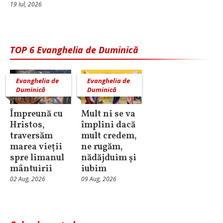
19 Iul, 2026
TOP 6 Evanghelia de Duminică
Evanghelia de
Evanghelia de
Duminică
Duminică
Împreună cu
Mult ni se va
Hristos,
împlini dacă
traversăm
mult credem,
marea vieții
ne rugăm,
spre limanul
nădăjduim și
mântuirii
iubim
02 Aug, 2026
09 Aug, 2026