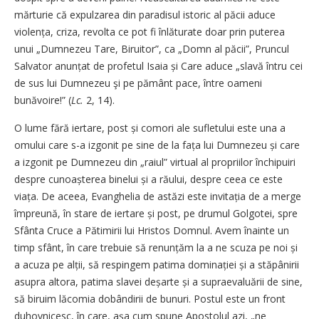
mărturie că expulzarea din paradisul istoric al păcii aduce
violența, criza, revolta ce pot fi înlăturate doar prin puterea
unui „Dumnezeu Tare, Biruitor”, ca „Domn al păcii”, Pruncul
Salvator anunțat de profetul Isaia și Care aduce „slavă întru cei
de sus lui Dumnezeu şi pe pământ pace, între oameni
bunăvoire!” (
Lc.
2, 14).
O lume fără iertare, post și comori ale sufletului este una a
omului care s-a izgonit pe sine de la fața lui Dumnezeu și care
a izgonit pe Dumnezeu din „raiul” virtual al propriilor închipuiri
despre cunoașterea binelui și a răului, despre ceea ce este
viața. De aceea, Evanghelia de astăzi este invitația de a merge
împreună, în stare de iertare și post, pe drumul Golgotei, spre
Sfânta Cruce a Pătimirii lui Hristos Domnul. Avem înainte un
timp sfânt, în care trebuie să renunțăm la a ne scuza pe noi și
a acuza pe alții, să respingem patima dominației și a stăpânirii
asupra altora, patima slavei deșarte și a supraevaluării de sine,
să biruim lăcomia dobândirii de bunuri. Postul este un front
duhovnicesc, în care, așa cum spune Apostolul azi, „ne