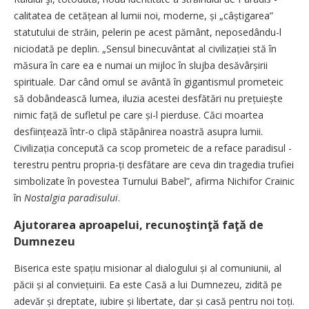
calitatea de cetățean al lumii noi, moderne, și „câștigarea”
statutului de străin, pelerin pe acest pământ, neposedându-l
niciodată pe deplin. „Sensul binecuvântat al civilizației stă în
măsura în care ea e numai un mijloc în slujba desăvârșirii
spirituale. Dar când omul se avântă în gigantismul prometeic
să dobândească lumea, iluzia acestei desfătări nu prețuiește
nimic față de sufletul pe care și-l pierduse. Căci moartea
desființează într-o clipă stăpânirea noastră asupra lumii.
Civilizația concepută ca scop prometeic de a reface paradisul ­
terestru pentru propria-ți desfătare are ceva din tragedia trufiei
simbolizate în povestea Turnului Babel”, afirma Nichifor Crainic
în
Nostalgia paradisului
.
Ajutorarea aproapelui, recunoştinţă faţă de
Dumnezeu
Biserica este spațiu misionar al dialogului și al comuniunii, al
păcii și al conviețuirii. Ea este Casă a lui Dumnezeu, zidită pe
adevăr și dreptate, iubire și libertate, dar și casă pentru noi toți.