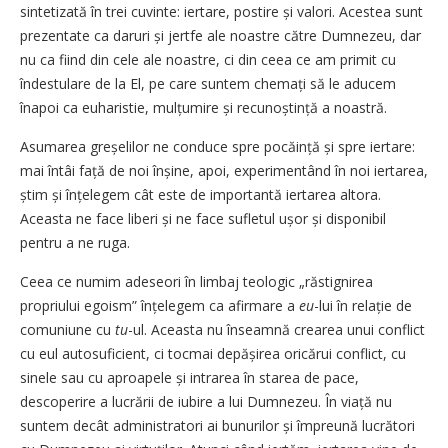
sintetizată în trei cuvinte: iertare, postire și valori. Acestea sunt
prezentate ca daruri și jertfe ale noastre către Dumnezeu, dar
nu ca fiind din cele ale noastre, ci din ceea ce am primit cu
îndestulare de la El, pe care suntem chemați să le aducem
înapoi ca euharistie, mulțumire și recu­noștință a noastră.
Asumarea greșelilor ne conduce spre pocăință și spre iertare:
mai întâi față de noi înșine, apoi, experimentând în noi iertarea,
știm și înțelegem cât este de importantă iertarea altora.
Aceasta ne face liberi și ne face sufletul ușor și disponibil
pentru a ne ruga.
Ceea ce numim adeseori în limbaj teologic „răstignirea
propriului egoism” înțelegem ca afirmare a
eu
-lui în relație de
comuniune cu
tu
-ul. Aceasta nu înseamnă crearea unui conflict
cu eul autosuficient, ci tocmai depășirea oricărui conflict, cu
sinele sau cu aproapele și intrarea în starea de pace,
descoperire a lucrării de iubire a lui Dumnezeu. În viață nu
suntem decât administratori ai bunurilor și împreună lucrători