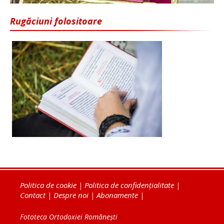
Rugăciuni folositoare
Politica de cookie
|
Politica de confidențialitate
|
Contact
|
Despre noi
|
Abonamente
|
Fototeca Ortodoxiei Românești