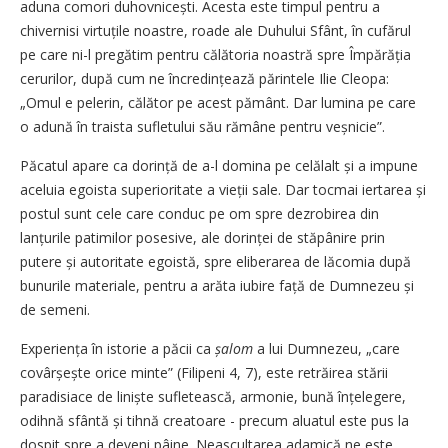
aduna comori duhovnicești. Acesta este timpul pentru a
chivernisi virtuțile noastre, roade ale Duhului Sfânt, în cufărul
pe care ni-l pregătim pentru călătoria noastră spre Împărăția
cerurilor, după cum ne încredințează părintele Ilie Cleopa:
„Omul e pelerin, călător pe acest pământ. Dar lumina pe care
o adună în traista sufletului său rămâne pentru veșnicie”.
Păcatul apare ca dorință de a-l domina pe celălalt și a impune
aceluia egoista superioritate a vieții sale. Dar tocmai iertarea și
postul sunt cele care conduc pe om spre dezrobirea din
lanțurile patimilor posesive, ale dorinței de stăpânire prin
putere și autoritate egoistă, spre eliberarea de lăcomia după
bunurile materiale, pentru a arăta iubire față de Dumnezeu și
de semeni.
Experiența în istorie a păcii ca
șalom
a lui Dumnezeu, „care
covârșește orice minte” (Filipeni 4, 7), este retrăirea stării
paradisiace de liniște sufletească, armonie, bună înțelegere,
odihnă sfântă și tihnă creatoare - precum aluatul este pus la
dospit spre a deveni pâine. Neascultarea adamică ne este