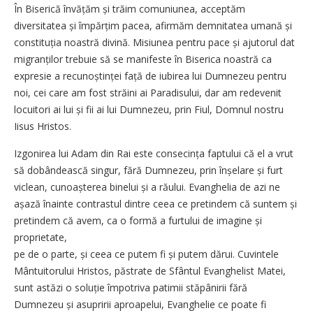
În Biserică învățăm și trăim comuniunea, acceptăm
diversitatea și împărțim pacea, afirmăm demnitatea umană și
constituția noastră divină. Misiunea pentru pace și ajutorul dat
migranților trebuie să se manifeste în Biserica noastră ca
expresie a recunoștinței față de iubirea lui Dumnezeu pentru
noi, cei care am fost străini ai Paradisului, dar am redevenit
locuitori ai lui și fii ai lui Dumnezeu, prin Fiul, Domnul nostru
Iisus Hristos.
Izgonirea lui Adam din Rai este consecința faptului că el a vrut
să dobândească singur, fără Dumnezeu, prin înșelare și furt
viclean, cunoașterea binelui și a răului. Evanghelia de azi ne
așază înainte contrastul dintre ceea ce pretindem că suntem și
pretindem că avem, ca o formă a furtului de imagine și
proprietate,
pe de o parte, și ceea ce putem fi și putem dărui. Cuvintele
Mântuitorului Hristos, păstrate de Sfântul Evanghelist Matei,
sunt astăzi o soluție împotriva patimii stăpânirii fără
Dumnezeu și asupririi aproapelui, Evanghelie ce poate fi