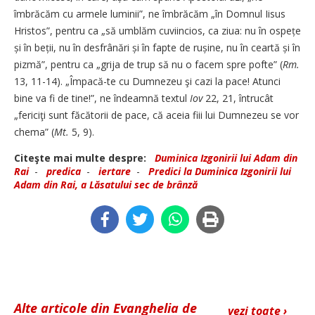
îmbrăcăm cu armele luminii”, ne îmbrăcăm „în Domnul Iisus
Hristos”, pentru ca „să umblăm cuviincios, ca ziua: nu în ospețe
și în beții, nu în desfrânări și în fapte de rușine, nu în ceartă și în
pizmă”, pentru ca „grija de trup să nu o facem spre pofte” (
Rm.
13, 11-14). „Împacă-te cu Dumnezeu şi cazi la pace! Atunci
bine va fi de tine!”, ne îndeamnă textul
Iov
22, 21, întrucât
„fericiţi sunt făcătorii de pace, că aceia fiii lui Dumnezeu se vor
chema” (
Mt.
5, 9).
Citeşte mai multe despre:
Duminica Izgonirii lui Adam din
Rai
-
predica
-
iertare
-
Predici la Duminica Izgonirii lui
Adam din Rai, a Lăsatului sec de brânză
Alte articole din Evanghelia de
vezi toate ›