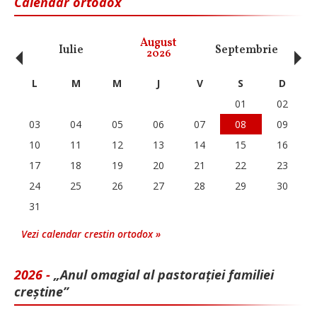
Calendar ortodox
‹
›
August
Iulie
Septembrie
O
2026
L
M
M
J
V
S
D
01
02
03
04
05
06
07
08
09
10
11
12
13
14
15
16
17
18
19
20
21
22
23
24
25
26
27
28
29
30
31
Vezi calendar crestin ortodox »
2026 -
„Anul omagial al pastorației familiei
creștine”