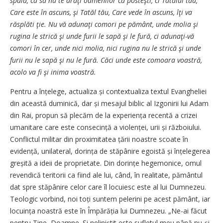
spală, ca să nu te arăţi oamenilor că posteşti, ci Tatălui tău,
Care este în ascuns, şi Tatăl tău, Care vede în ascuns, îţi va
răsplăti ţie. Nu vă adunaţi comori pe pământ, unde molia şi
rugina le strică şi unde furii le sapă şi le fură, ci adunaţi-vă
comori în cer, unde nici molia, nici rugina nu le strică şi unde
furii nu le sapă şi nu le fură. Căci unde este comoara voastră,
acolo va fi şi inima voastră.
Pentru a înțelege, actualiza și contextualiza textul Evangheliei
din această duminică, dar și mesajul biblic al Izgonirii lui Adam
din Rai, propun să plecăm de la experiența recentă a crizei
umanitare care este consecință a violenței, urii și războiului.
Conflictul militar din proximitatea țării noastre scoate în
evidență, unilateral, dorința de stăpânire egoistă și înțelegerea
greșită a ideii de proprietate. Din dorințe hegemonice, omul
revendică teritorii ca fiind ale lui, când, în realitate, pământul
dat spre stăpânire celor care îl locuiesc este al lui Dumnezeu.
Teologic vorbind, noi toți suntem pelerini pe acest pământ, iar
locuința noastră este în Împărăția lui Dumnezeu. „Ne-ai făcut
pentru Tine, Doamne. Și neliniștit este sufletul meu până nu-și