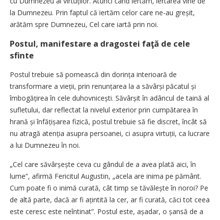
cu Dumnezeu ai virtuților. Atunci când iertăm, iertarea vine de
la Dumnezeu. Prin faptul că iertăm celor care ne-au greșit,
arătăm spre Dumnezeu, Cel care iartă prin noi.
Postul, manifestare a dragostei faţă de cele
sfinte
Postul trebuie să pornească din dorința interioară de
transformare a vieții, prin renunțarea la a săvârși păcatul și
îmbogă­țirea în cele duhovnicești. Săvârșit în adâncul de taină al
sufletului, dar reflectat la nivelul exterior prin cumpătarea în
hrană și înfățișarea fizică, postul trebuie să fie discret, încât să
nu atragă atenția asupra persoanei, ci asupra virtuții, ca lucrare
a lui Dumnezeu în noi.
„Cel care săvârșește ceva cu gândul de a avea plată aici, în
lume”, afirmă Fericitul Augustin, „acela are inima pe pământ.
Cum poate fi o inimă curată, cât timp se tăvălește în noroi? Pe
de altă parte, dacă ar fi ațintită la cer, ar fi curată, căci tot ceea
este ceresc este neîntinat”. Postul este, așadar, o șansă de a