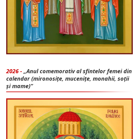
2026 -
„Anul comemorativ al sfintelor femei din
calendar (mironosițe, mu­cenițe, monahii, soții
și mame)”