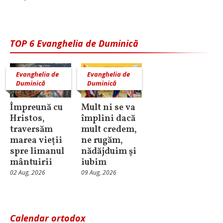
TOP 6 Evanghelia de Duminică
Evanghelia de
Evanghelia de
Duminică
Duminică
Împreună cu
Mult ni se va
Hristos,
împlini dacă
traversăm
mult credem,
marea vieții
ne rugăm,
spre limanul
nădăjduim și
mântuirii
iubim
02 Aug, 2026
09 Aug, 2026
Calendar ortodox