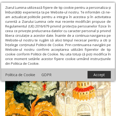
Ziarul Lumina utilizează fişiere de tip cookie pentru a personaliza și
îmbunătăți experiența ta pe Website-ul nostru. Te informăm că ne-
am actualizat politicile pentru a integra în acestea și în activitatea
curentă a Ziarului Lumina cele mai recente modificări propuse de
Regulamentul (UE) 2016/679 privind protecția persoanelor fizice în
ceea ce privește prelucrarea datelor cu caracter personal și privind
libera circulație a acestor date. Înainte de a continua navigarea pe
Website-ul nostru te rugăm să aloci timpul necesar pentru a citi și
Ziarul Lumina
›
Teologie și spiritualitate
›
Evanghelia de
înțelege conținutul Politicii de Cookie. Prin continuarea navigării pe
Duminică
›
Împreună cu Domnul în Ierusalimul ceresc
Website-ul nostru confirmi acceptarea utilizării fişierelor de tip
cookie conform Politicii de Cookie. Nu uita totuși că poți modifica în
Împreună cu Domnul în Ierusalimul ceresc
orice moment setările acestor fişiere cookie urmând instrucțiunile
din Politica de Cookie.
Politica de Cookie
GDPR
Accept