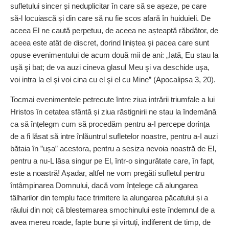
sufletului sincer și neduplicitar în care să se așeze, pe care
să‑l locuiască și din care să nu fie scos afară în huiduieli. De
aceea El ne caută perpetuu, de aceea ne așteaptă răbdător, de
aceea este atât de discret, dorind liniș­tea și pacea care sunt
opuse evenimentului de acum două mii de ani: „Iată, Eu stau la
uşă şi bat; de va auzi cineva glasul Meu şi va deschide uşa,
voi intra la el şi voi cina cu el şi el cu Mine” (Apocalipsa 3, 20).
Tocmai evenimentele petrecute între ziua intrării triumfale a lui
Hristos în cetatea sfântă și ziua răstignirii ne stau la îndemână
ca să înțelegm cum să procedăm pentru a‑I percepe dorința
de a fi lăsat să intre înlăuntrul sufletelor noastre, pentru a‑I auzi
bătaia în ”ușa” acestora, pentru a sesiza nevoia noastră de El,
pentru a nu‑L lăsa singur pe El, într‑o singurătate care, în fapt,
este a noastră! Așadar, altfel ne vom pregăti sufletul pentru
întâmpinarea Domnului, dacă vom înțelege că alungarea
tâlharilor din templu face trimitere la alungarea păcatului și a
răului din noi; că blestemarea smochinului este îndemnul de a
avea mereu roade, fapte bune și virtuți, indiferent de timp, de