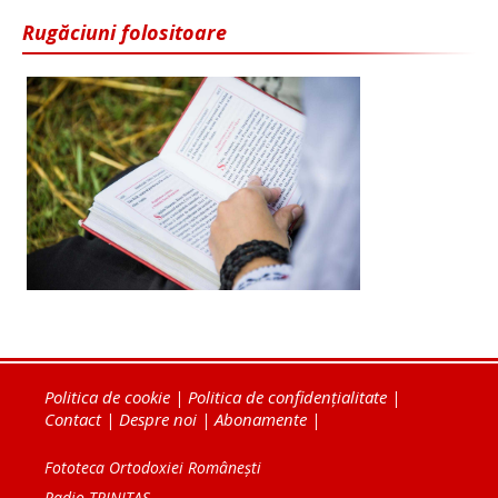
Rugăciuni folositoare
Politica de cookie
|
Politica de confidențialitate
|
Contact
|
Despre noi
|
Abonamente
|
Fototeca Ortodoxiei Românești
Radio TRINITAS