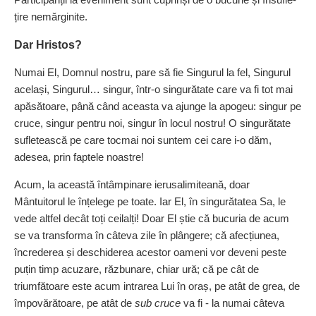
țire nemărginite.
Dar Hristos?
Numai El, Domnul nostru, pare să fie Singurul la fel, Singurul
același, Singurul… singur, într‑o singurătate care va fi tot mai
apăsătoare, până când aceasta va ajunge la apogeu: singur pe
cruce, singur pentru noi, singur în locul nostru! O singurătate
sufletească pe care tocmai noi suntem cei care i‑o dăm,
adesea, prin faptele noastre!
Acum, la această întâmpinare ierusalimiteană, doar
Mântuitorul le înțelege pe toate. Iar El, în singurătatea Sa, le
vede altfel decât toți ceilalți! Doar El știe că bucuria de acum
se va transforma în câteva zile în plângere; că afecțiunea,
încrederea și deschiderea acestor oameni vor deveni peste
puțin timp acuzare, răzbunare, chiar ură; că pe cât de
triumfătoare este acum intrarea Lui în oraș, pe atât de grea, de
împovărătoare, pe atât de
sub cruce
va fi - la numai câteva