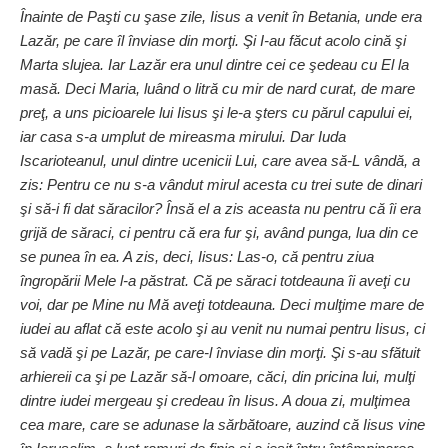
Înainte de Paşti cu şase zile, Iisus a venit în Betania, unde era
Lazăr, pe care îl înviase din morţi. Şi I-au făcut acolo cină şi
Marta slujea. Iar Lazăr era unul dintre cei ce şedeau cu El la
masă. Deci Maria, luând o litră cu mir de nard curat, de mare
preţ, a uns picioarele lui Iisus şi le-a şters cu părul capului ei,
iar casa s-a umplut de mireasma mirului. Dar Iuda
Iscarioteanul, unul dintre ucenicii Lui, care avea să-L vândă, a
zis: Pentru ce nu s-a vândut mirul acesta cu trei sute de dinari
şi să-i fi dat săracilor? Însă el a zis aceasta nu pentru că îi era
grijă de săraci, ci pentru că era fur şi, având punga, lua din ce
se punea în ea. A zis, deci, Iisus: Las-o, că pentru ziua
îngropării Mele l-a păstrat. Că pe săraci totdeauna îi aveţi cu
voi, dar pe Mine nu Mă aveţi totdeauna. Deci mulţime mare de
iudei au aflat că este acolo şi au venit nu numai pentru Iisus, ci
să vadă şi pe Lazăr, pe care-l înviase din morţi. Şi s-au sfătuit
arhiereii ca şi pe Lazăr să-l omoare, căci, din pricina lui, mulţi
dintre iudei mergeau şi credeau în Iisus. A doua zi, mulţimea
cea mare, care se adunase la sărbătoare, auzind că Iisus vine