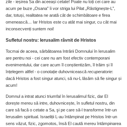
zile - ieșirea Sa din aceeași cetate! Poate nu toți cei care au
acum pe buze „Osana” îi vor striga lui Pilat „Răstig­nește‑L”,
dar, totuși, realitatea ne arată cât de schimbătoare e firea
omenească… Iar Hristos este cu atât mai singur, cu cât mai
incon­secvenți suntem noi!
Sufletul nostru: Ierusalim râvnit de Hristos
Tocmai de aceea, sărbătoarea Intrării Domnului în Ierusalim
are pentru noi - cei care nu am fost efectiv contemporani
evenimentului, dar care acum îl con­știentizăm, îl trăim și îl
înțele­gem altfel - o conotație duhovnicească
recuperatorie
:
dacă Hristos a fost singur atunci, să nu‑L lăsăm să fie singur și
acum!
Domnul a intrat atunci triumfal în Ierusalimul fizic, dar El
dorește mereu să intre, duhov­nicește, în sufletul nostru, din
care să facă o cetate a Sa, şi pe care să‑l transforme într‑un
Ierusalim spiritual. Israeliții L‑au întâmpinat pe Hristos într‑un
sens văzut, fizic, zgomotos, însă El caută mereu întâmpinarea