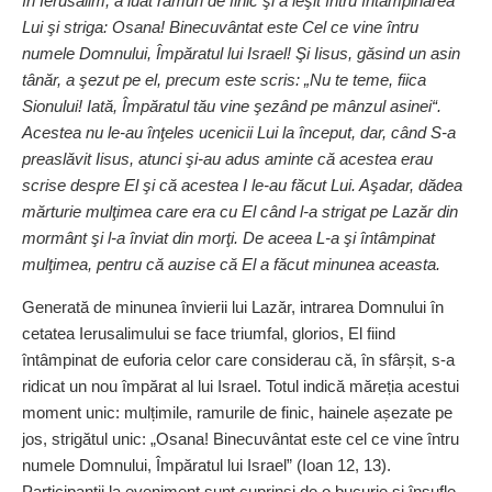
în Ierusalim, a luat ramuri de finic şi a ieşit întru întâmpinarea
Lui şi striga: Osana! Binecuvântat este Cel ce vine întru
numele Domnului, Împăratul lui Israel! Şi Iisus, găsind un asin
tânăr, a şezut pe el, precum este scris: „Nu te teme, fiica
Sionului! Iată, Împăratul tău vine şezând pe mânzul asinei“.
Acestea nu le-au înţeles ucenicii Lui la început, dar, când S-a
preaslăvit Iisus, atunci şi-au adus aminte că acestea erau
scrise despre El şi că acestea I le-au făcut Lui. Aşadar, dădea
mărturie mulţimea care era cu El când l-a strigat pe Lazăr din
mormânt şi l-a înviat din morţi. De aceea L-a şi întâmpinat
mulţimea, pentru că auzise că El a făcut minunea aceasta.
Generată de minunea învierii lui Lazăr, intrarea Domnului în
cetatea Ierusalimului se face triumfal, glorios, El fiind
întâmpinat de euforia celor care considerau că, în sfârșit, s‑a
ridicat un nou împărat al lui Israel. Totul indică mă­reția acestui
moment unic: mul­țimile, ramurile de finic, hainele așezate pe
jos, strigătul unic: „Osana! Binecuvântat este cel ce vine întru
numele Domnului, Împăratul lui Israel” (Ioan 12, 13).
Participanții la eveniment sunt cuprinși de o bucurie și însufle­