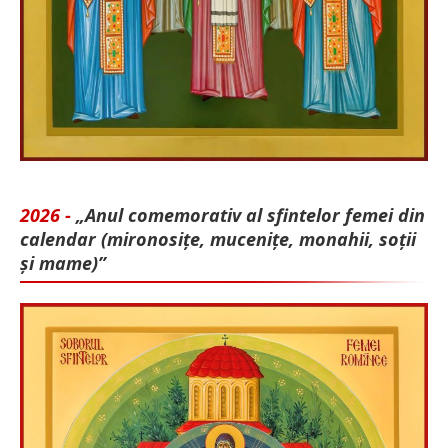
2026 -
„Anul comemorativ al sfintelor femei din
calendar (mironosițe, mu­cenițe, monahii, soții
și mame)”