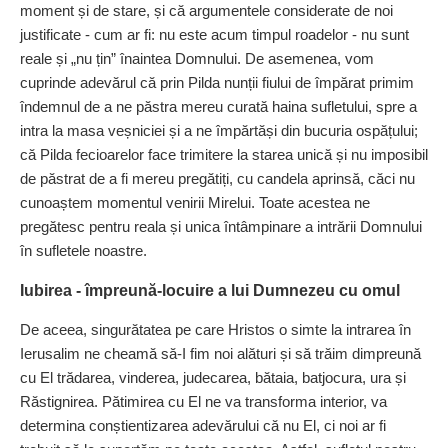
moment și de stare, și că argumentele considerate de noi
justificate - cum ar fi: nu este acum timpul roadelor - nu sunt
reale și „nu țin” înaintea Domnului. De asemenea, vom
cuprinde adevărul că prin Pilda nunții fiului de împărat primim
îndemnul de a ne păstra mereu curată haina sufletului, spre a
intra la masa veșniciei și a ne împărtăși din bucuria ospățului;
că Pilda fecioarelor face trimitere la starea unică și nu imposibil
de păstrat de a fi mereu pregătiți, cu candela aprinsă, căci nu
cunoaștem momentul venirii Mirelui. Toate acestea ne
pregătesc pentru reala și unica întâmpinare a intrării Domnului
în sufletele noastre.
Iubirea - împreună‑locuire a lui Dumnezeu cu omul
De aceea, singurătatea pe care Hristos o simte la intrarea în
Ierusalim ne cheamă să‑I fim noi alături și să trăim dimpreună
cu El trădarea, vinderea, judecarea, bătaia, batjocura, ura și
Răstignirea. Pătimirea cu El ne va transforma interior, va
determina conștientizarea adevărului că nu El, ci noi ar fi