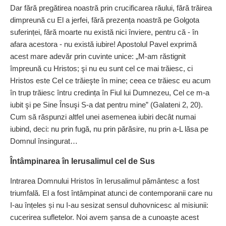
Dar fără pregătirea noastră prin crucificarea răului, fără trăirea
dimpreună cu El a jerfei, fără prezența noastră pe Golgota
suferinței, fără moarte nu există nici înviere, pentru că - în
afara acestora - nu există iubire! Apostolul Pavel exprimă
acest mare adevăr prin cuvinte unice: „M‑am răstignit
împreună cu Hristos; şi nu eu sunt cel ce mai trăiesc, ci
Hristos este Cel ce trăieşte în mine; ceea ce trăiesc eu acum
în trup trăiesc întru credința în Fiul lui Dumnezeu, Cel ce m‑a
iubit şi pe Sine Însuşi S‑a dat pentru mine” (Galateni 2, 20).
Cum să răspunzi altfel unei asemenea iubiri decât numai
iubind, deci: nu prin fugă, nu prin părăsire, nu prin a‑L lăsa pe
Domnul însingurat…
Întâmpinarea în Ierusalimul cel de Sus
Intrarea Domnului Hristos în Ierusalimul pământesc a fost
triumfală. El a fost întâmpinat atunci de contemporanii care nu
I‑au înțeles și nu I‑au sesizat sensul duhovnicesc al misiunii:
cucerirea sufletelor. Noi avem șansa de a cunoaște acest