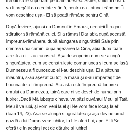
trebuit să le suportăm pe toate acestea. Astfel, sufletul nostru
va fi pregătit ca o cetate sfântă, pentru ca - atunci când noi Îi
vom deschide ușa - El să poată rămâne pentru Cină.
După Înviere, ajunși cu Domnul în Emaus, ucenicii Îl rugau
stăruitor să rămână cu ei. Și a rămas! Dar abia după această
împreună‑rămânere, după alungarea singurătății Sale prin
oferirea unui cămin, după așezarea la Cină, abia după toate
acestea ei L‑au cunoscut. Așa descoperim cum se alungă
singurătatea, cum se construiește comuniunea și cum se lasă
Dumnezeu a fi cunoscut: ei I‑au deschis ușa, El a pătruns
înlăuntru, s‑au așezat cu toții la masă și s‑au împărtășit de
bucuria de a fi împreună. Aceasta este împreună‑locuirea
omului cu Dumnezeu, taină care ni se deschide numai prin
iubire: „Dacă Mă iubeşte cineva, va păzi cuvântul Meu, şi Tatăl
Meu îl va iubi, şi vom veni la el şi Ne vom face locaş la el”
(Ioan 14, 23). Așa se alungă singurătatea și așa devine omul
gazdă a lui Dumnezeu: iubitor, tu I te oferi Lui, apoi El ți Se
oferă ție în același act de dăruire și iubire!