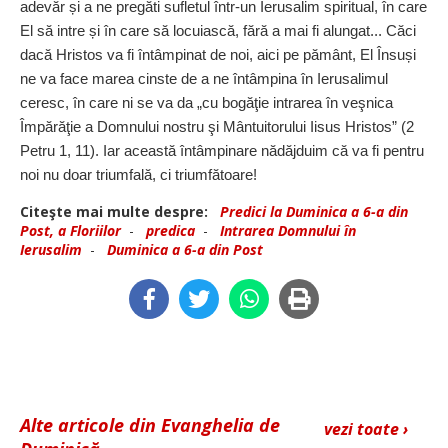
adevăr și a ne pregăti sufletul într‑un Ierusalim spiritual, în care
El să intre și în care să locuiască, fără a mai fi alungat... Căci
dacă Hristos va fi întâmpinat de noi, aici pe pământ, El Însuși
ne va face marea cinste de a ne întâmpina în Ierusalimul
ceresc, în care ni se va da „cu bogăţie intrarea în veşnica
Împărăţie a Domnului nostru şi Mântuitorului Iisus Hristos” (2
Petru 1, 11). Iar această întâmpinare nădăjduim că va fi pentru
noi nu doar triumfală, ci triumfătoare!
Citeşte mai multe despre:
Predici la Duminica a 6-a din
Post, a Floriilor
-
predica
-
Intrarea Domnului în
Ierusalim
-
Duminica a 6-a din Post
Alte articole din Evanghelia de
vezi toate ›