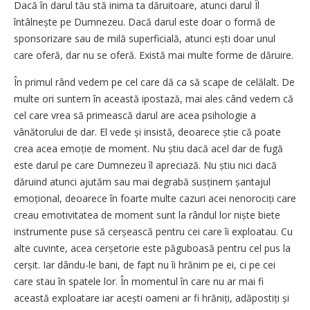
Dacă în darul tău stă inima ta dăruitoare, atunci darul Îl
întâlnește pe Dumnezeu. Dacă darul este doar o formă de
sponsorizare sau de milă superficială, atunci ești doar unul
care oferă, dar nu se oferă. Există mai multe forme de dăruire.
În primul rând vedem pe cel care dă ca
să scape de celălalt. De
multe ori suntem în această ipostază, mai ales când vedem că
cel care vrea să primească darul are acea psihologie a
vânătorului de dar. El vede și insistă, deoarece știe că poate
crea acea emoție de moment. Nu știu dacă acel dar de fugă
este darul pe care Dumnezeu îl apreciază. Nu știu nici dacă
dăruind atunci ajutăm sau mai degrabă sus­ținem șantajul
emo­țional, deoarece în foarte multe cazuri acei nenorociți care
creau emotivitatea de moment sunt la rândul lor niște biete
instrumente puse să cerșească pentru cei care îi exploatau. Cu
alte cuvinte, acea cerșetorie este păguboasă pentru cel pus la
cerșit. Iar dându-le bani, de fapt nu îi hrănim pe ei, ci pe cei
care stau în spatele lor. În momentul în care nu ar mai fi
această exploatare iar acești oameni ar fi hrăniți, adăpostiți și