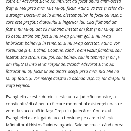
către ei: Adevărat zic vouă: Întrucât ați făcut unuia dintr-acești
frați ai Mei prea mici, Mie Mi-ați făcut. Atunci va zice și celor de-
a stânga: Duceți-vă de la Mine, blestemaților, în focul cel veșnic,
care este pregătit diavolului și îngerilor lui. Căci flămând am
fost și nu Mi-ați dat să mănânc; însetat am fost și nu Mi-ați dat
să beau; străin am fost și nu M-ați primit; gol, și nu M-ați
îmbrăcat; bolnav și în temniță, și nu M-ați cercetat. Atunci vor
răspunde și ei, zicând: Doamne, când Te-am văzut flămând, sau
însetat, sau străin, sau gol, sau bolnav, sau în temniță și nu Ţi-
am slujit? El însă le va răspunde, zicând: Adevărat zic vouă:
Întrucât nu ați făcut unuia dintre acești prea mici, nici Mie nu
Mi-ați făcut. Și vor merge aceștia la osândă veșnică, iar drepții la
viața veșnică.
Evanghelia acestei duminici este una a judecării noastre, a
conștientizării că pentru fiecare moment al exis­tenței noastre
vom da socoteală în fața Dreptului Judecător. Contextul
Evangheliei este legat de acea tensiune pe care o trăiește
Mântuitorul Hristos înaintea agoniei Sale pe cruce, când dorea