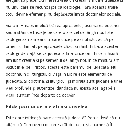
elegant să plece. Dumnezeu vrea un creștinism care trăiește și
nu unul care se recunoaște ca ideologie. Fără această trăire
totul devine efemer și nu depășește limita doctrinelor sociale.
Viața în Hristos implică trăirea aproapelui, asumarea bucuriei
sau a stării de tristețe pe care o are cel de lângă noi. Este
teologia samarineanului care duce pe asinul său, adică pe
umerii lui ființiali, pe aproapele căzut și rănit. În baza acestei
teologii de viață se va judeca la final orice om. În ce măsură
am iubit creația și pe semenul de lângă noi, în ce măsură am
văzut în el pe Hristos, acesta este baremul de judecată. Nu
doctrina, nici liturgicul, ci viața în iubire este elementul de
judecată. Și doctrina, și liturgicul, și morala sunt jaloanele unei
vieți profunde și autentice, dar dacă nu există acel agapé al
vieții, suntem încă departe de adevăr.
Pilda jocului de-a v-ați ascunselea
Este oare înfricoșătoare această judecată? Poate. Însă să nu
uităm că Dumnezeu ne cere atât de puțin, și anume să Îl