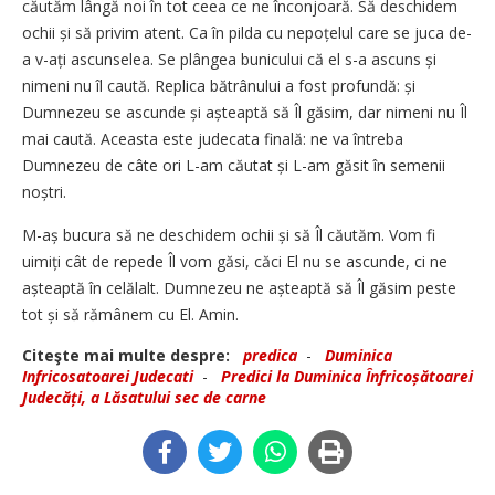
căutăm lângă noi în tot ceea ce ne înconjoară. Să deschidem
ochii și să privim atent. Ca în pilda cu nepoțelul care se juca de-
a v-ați ascunselea. Se plângea bunicului că el s-a ascuns și
nimeni nu îl caută. Replica bătrânului a fost profundă: și
Dumnezeu se ascunde și așteaptă să Îl găsim, dar nimeni nu Îl
mai caută. Aceasta este judecata finală: ne va întreba
Dumnezeu de câte ori L-am căutat și L-am găsit în semenii
noștri.
M-aș bucura să ne deschidem ochii și să Îl căutăm. Vom fi
uimiți cât de repede Îl vom găsi, căci El nu se ascunde, ci ne
așteaptă în celălalt. Dumnezeu ne așteaptă să Îl găsim peste
tot și să rămânem cu El. Amin.
Citeşte mai multe despre:
predica
-
Duminica
Infricosatoarei Judecati
-
Predici la Duminica Înfricoșătoarei
Judecăți, a Lăsatului sec de carne