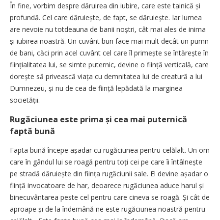
În fine, vorbim despre dăruirea din iubire, care este tainică și
profundă. Cel care dăruiește, de fapt, se dăruiește. Iar lumea
are nevoie nu totdeauna de banii noștri, cât mai ales de inima
și iubirea noastră. Un cuvânt bun face mai mult decât un pumn
de bani, căci prin acel cuvânt cel care îl primește se întărește în
ființialitatea lui, se simte puternic, devine o ființă verticală, care
dorește să privească viața cu demnitatea lui de creatură a lui
Dumnezeu, și nu de cea de ființă lepădată la marginea
societății.
Rugăciunea este prima și cea mai puternică
faptă bună
Fapta bună începe așadar cu rugăciunea pentru celălalt. Un om
care în gândul lui se roagă pentru toți cei pe care îi întâl­nește
pe stradă dăruiește din ființa rugăciunii sale. El devine așadar o
ființă invocatoare de har, deoarece rugăciunea aduce harul și
binecuvântarea peste cel pentru care cineva se roagă. Și cât de
aproape și de la îndemână ne este rugăciunea noastră pentru