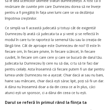
să le dea ucenicilor ultimele sfaturi dumnezeiești. A fost ca o
revărsare de cuvinte prin care Dumnezeu dorea să ne învețe
pentru a fi pregătiți în fața unei lumi care se va dezlănțui
împotriva creș­tinilor.
Ce simplă va fi această judecată și totuși cât de exigentă!
Dumnezeu îți arată că judecata ta a și venit și se reflectă în
modul în care tu te raportezi la semenul tău sau la creația de
lângă tine. Cât de aproape este Dumnezeu de noi? El este în
fiecare om, în fiecare privire, în fiecare scâncet, în fiecare
cuvânt, în fiecare om care cere și care se bucură de darul tău.
Judecata lui Dumnezeu îți cere nu să dai, ci tu să te faci dar
pentru
ceilalți. Asta înseamnă că fiecare putem fi un dar pentru
lumea unde Dumnezeu ne-a așezat. Chiar dacă ai sau nu bani,
haine sau mâncare, chiar dacă ești sărac lipit, poți să fii un dar.
A dărui nu înseamnă doar a da din ceea ce ai în plus, căci
atunci ești un sponsor, ci a dărui din ceea ce tu ești.
Darul se referă în primul rând la ființa ta