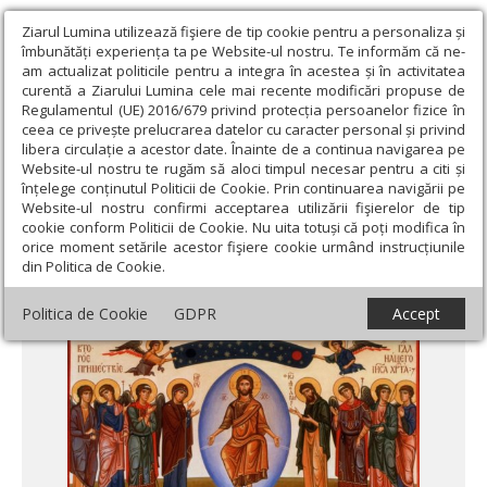
Ziarul Lumina utilizează fişiere de tip cookie pentru a personaliza și
îmbunătăți experiența ta pe Website-ul nostru. Te informăm că ne-
am actualizat politicile pentru a integra în acestea și în activitatea
curentă a Ziarului Lumina cele mai recente modificări propuse de
Regulamentul (UE) 2016/679 privind protecția persoanelor fizice în
ceea ce privește prelucrarea datelor cu caracter personal și privind
libera circulație a acestor date. Înainte de a continua navigarea pe
Website-ul nostru te rugăm să aloci timpul necesar pentru a citi și
Ziarul Lumina
›
Teologie și spiritualitate
›
Evanghelia de
înțelege conținutul Politicii de Cookie. Prin continuarea navigării pe
Duminică
›
Judecata, întrebarea Domnului de câte ori L-am găsit în
Website-ul nostru confirmi acceptarea utilizării fişierelor de tip
oameni
cookie conform Politicii de Cookie. Nu uita totuși că poți modifica în
orice moment setările acestor fişiere cookie urmând instrucțiunile
Judecata, întrebarea Domnului de câte ori
din Politica de Cookie.
L-am găsit în oameni
Politica de Cookie
GDPR
Accept