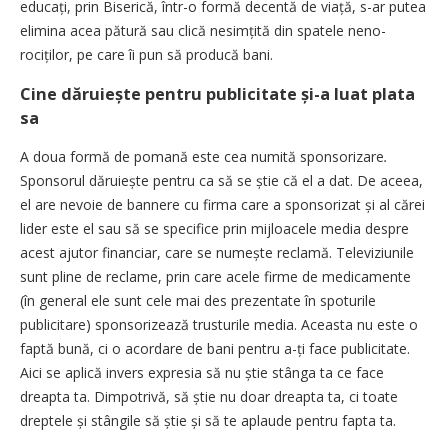
educați, prin Biserică, într-o formă decentă de viață, s-ar putea
elimina acea pătură sau clică nesimțită din spatele neno­
rociților, pe care îi pun să producă bani.
Cine dăruiește pentru publicitate și-a luat plata
sa
A doua formă de pomană este cea numită sponsorizare
.
Sponsorul dăruiește pentru ca să se știe că el a dat. De aceea,
el are nevoie de bannere cu firma care a sponsorizat și al cărei
lider este el sau să se specifice prin mijloacele media despre
acest ajutor financiar, care se numește reclamă. Televiziunile
sunt pline de reclame, prin care acele firme de medicamente
(în general ele sunt cele mai des prezentate în spoturile
publicitare) sponsorizează trusturile media. Aceasta nu este o
faptă bună, ci o acordare de bani pentru a-ți face publicitate.
Aici se aplică invers expresia să nu știe stânga ta ce face
dreapta ta. Dimpotrivă, să știe nu doar dreapta ta, ci toate
dreptele și stângile să știe și să te aplaude pentru fapta ta.