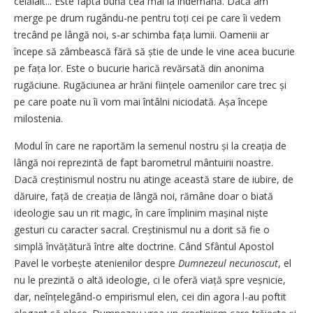
celălalt... Este fapta bună cea mai la îndemână. Dacă am
merge pe drum rugându-ne pentru toți cei pe care îi vedem
trecând pe lângă noi, s-ar schimba fața lumii. Oamenii ar
începe să zâmbească fără să știe de unde le vine acea bucurie
pe fața lor. Este o bucurie harică revărsată din anonima
rugăciune. Rugăciunea ar hrăni ființele oamenilor care trec și
pe care poate nu îi vom mai întâlni niciodată. Așa începe
milostenia.
Modul în care ne raportăm la semenul nostru și la creația de
lângă noi reprezintă de fapt barometrul mântuirii noastre.
Dacă creștinismul nostru nu atinge această stare de iubire, de
dăruire, față de creația de lângă noi, rămâne doar o biată
ideologie sau un rit magic, în care împlinim mașinal niște
gesturi cu caracter sacral. Creștinismul nu a dorit să fie o
simplă învățătură între alte doctrine. Când Sfântul Apostol
Pavel le vorbește atenienilor despre
Dumnezeul necunoscut
, el
nu le prezintă o altă ideologie, ci le oferă viață spre veșnicie,
dar, neînțelegând-o empirismul elen, cei din agora l-au poftit