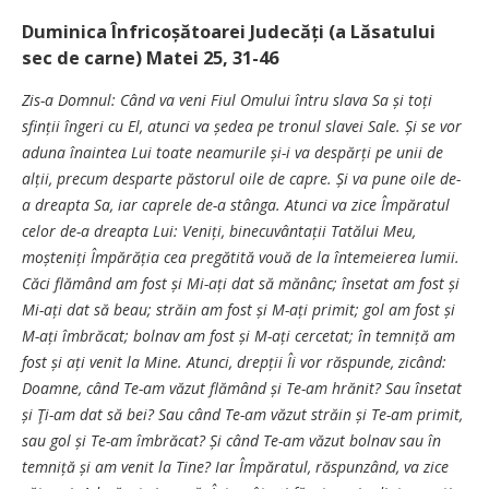
Duminica Înfricoșătoarei Judecăți (a Lăsatului
sec de carne) Matei 25, 31-46
Zis-a Domnul: Când va veni Fiul Omului întru slava Sa și toți
sfinții îngeri cu El, atunci va ședea pe tronul slavei Sale. Și se vor
aduna înaintea Lui toate neamurile și-i va despărți pe unii de
alții, precum desparte păstorul oile de capre. Și va pune oile de-
a dreapta Sa, iar caprele de-a stânga. Atunci va zice Împăratul
celor de-a dreapta Lui: Veniți, binecuvântații Tatălui Meu,
moșteniți Împărăția cea pregătită vouă de la întemeierea lumii.
Căci flămând am fost și Mi-ați dat să mănânc; însetat am fost și
Mi-ați dat să beau; străin am fost și M-ați primit; gol am fost și
M-ați îmbrăcat; bolnav am fost și M-ați cercetat; în temniță am
fost și ați venit la Mine. Atunci, drepții Îi vor răspunde, zicând:
Doamne, când Te-am văzut flămând și Te-am hrănit? Sau însetat
și Ţi-am dat să bei? Sau când Te-am văzut străin și Te-am primit,
sau gol și Te-am îmbrăcat? Și când Te-am văzut bolnav sau în
temniță și am venit la Tine? Iar Împăratul, răspunzând, va zice