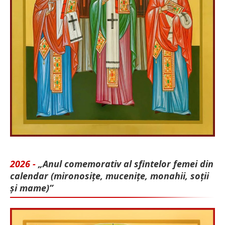
2026 -
„Anul comemorativ al sfintelor femei din
calendar (mironosițe, mu­cenițe, monahii, soții
și mame)”