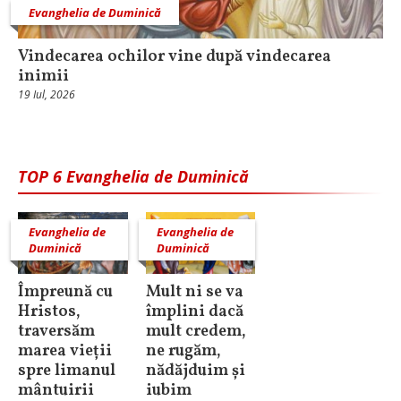
Evanghelia de Duminică
Vindecarea ochilor vine după vindecarea
inimii
19 Iul, 2026
TOP 6 Evanghelia de Duminică
Evanghelia de
Evanghelia de
Duminică
Duminică
Împreună cu
Mult ni se va
Hristos,
împlini dacă
traversăm
mult credem,
marea vieții
ne rugăm,
spre limanul
nădăjduim și
mântuirii
iubim