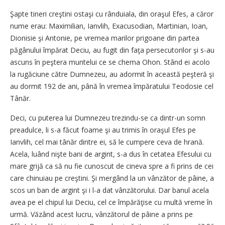
Şapte tineri creştini ostaşi cu rânduiala, din oraşul Efes, a căror
nume erau: Maximilian, Ianvlih, Exacusodian, Martinian, Ioan,
Dionisie şi Antonie, pe vremea marilor prigoane din partea
păgânului împărat Deciu, au fugit din faţa persecutorilor şi s-au
ascuns în peştera muntelui ce se chema Ohon. Stând ei acolo
la rugăciune către Dumnezeu, au adormit în această peşteră şi
au dormit 192 de ani, până în vremea împăratului Teodosie cel
Tânăr.
Deci, cu puterea lui Dumnezeu trezindu-se ca dintr-un somn
preadulce, li s-a făcut foame şi au trimis în oraşul Efes pe
Ianvlih, cel mai tânăr dintre ei, să le cumpere ceva de hrană.
Acela, luând nişte bani de argint, s-a dus în cetatea Efesului cu
mare grijă ca să nu fie cunoscut de cineva spre a fi prins de cei
care chinuiau pe creştini. Şi mergând la un vânzător de pâine, a
scos un ban de argint şi i l-a dat vânzătorului. Dar banul acela
avea pe el chipul lui Deciu, cel ce împărăţise cu multă vreme în
urmă. Văzând acest lucru, vânzătorul de pâine a prins pe