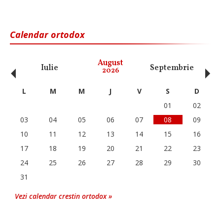
Calendar ortodox
‹
›
August
Iulie
Septembrie
O
2026
L
M
M
J
V
S
D
01
02
03
04
05
06
07
08
09
10
11
12
13
14
15
16
17
18
19
20
21
22
23
24
25
26
27
28
29
30
31
Vezi calendar crestin ortodox »