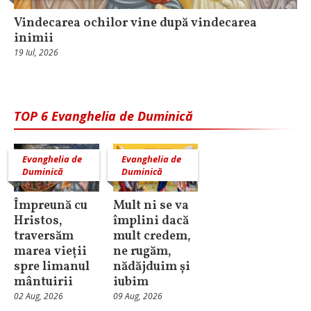
Vindecarea ochilor vine după vindecarea
inimii
19 Iul, 2026
TOP 6 Evanghelia de Duminică
Evanghelia de
Evanghelia de
Duminică
Duminică
Împreună cu
Mult ni se va
Hristos,
împlini dacă
traversăm
mult credem,
marea vieții
ne rugăm,
spre limanul
nădăjduim și
mântuirii
iubim
02 Aug, 2026
09 Aug, 2026