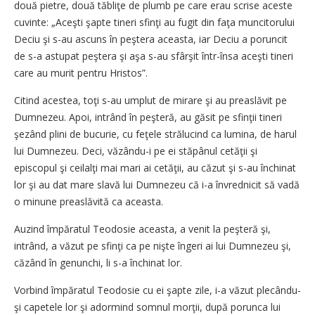
două pietre, două tăbliţe de plumb pe care erau scrise aceste
cuvinte: „Aceşti şapte tineri sfinţi au fugit din faţa muncitorului
Deciu şi s-au ascuns în peştera aceasta, iar Deciu a poruncit
de s-a astupat peştera şi aşa s-au sfârşit într-însa aceşti tineri
care au murit pentru Hristos”.
Citind acestea, toţi s-au umplut de mirare şi au preaslăvit pe
Dumnezeu. Apoi, intrând în peşteră, au găsit pe sfinţii tineri
şezând plini de bucurie, cu feţele strălucind ca lumina, de harul
lui Dumnezeu. Deci, văzându-i pe ei stăpânul cetăţii şi
episcopul şi ceilalţi mai mari ai cetăţii, au căzut şi s-au închinat
lor şi au dat mare slavă lui Dumnezeu că i-a învrednicit să vadă
o minune preaslăvită ca aceasta.
Auzind împăratul Teodosie aceasta, a venit la peşteră şi,
intrând, a văzut pe sfinţi ca pe nişte îngeri ai lui Dumnezeu şi,
căzând în genunchi, li s-a închinat lor.
Vorbind împăratul Teodosie cu ei şapte zile, i-a văzut plecându-
şi capetele lor şi adormind somnul morţii, după porunca lui