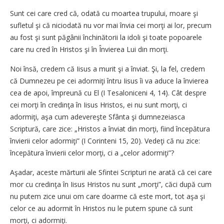
Sunt cei care cred că, odată cu moartea trupului, moare şi
sufletul şi că niciodată nu vor mai învia cei morţi ai lor, precum
au fost şi sunt păgânii închinătorii la idoli şi toate popoarele
care nu cred în Hristos şi în Învierea Lui din morţi.
Noi însă, credem că Iisus a murit şi a înviat. Şi, la fel, credem
că Dumnezeu pe cei adormiţi întru Iisus îi va aduce la învierea
cea de apoi, împreună cu El (I Tesaloniceni 4, 14). Cât despre
cei morţi în credinţa în Iisus Hristos, ei nu sunt morţi, ci
adormiţi, aşa cum adevereşte Sfânta şi dumnezeiasca
Scriptură, care zice: „Hristos a înviat din morţi, fiind începătura
învierii celor adormiţi” (I Corinteni 15, 20). Vedeţi că nu zice:
începătura învierii celor morţi, ci a „celor adormiţi”?
Aşadar, aceste mărturii ale Sfintei Scripturi ne arată că cei care
mor cu credinţa în Iisus Hristos nu sunt „morţi”, căci după cum
nu putem zice unui om care doarme că este mort, tot aşa şi
celor ce au adormit în Hristos nu le putem spune că sunt
morţi, ci adormiţi.