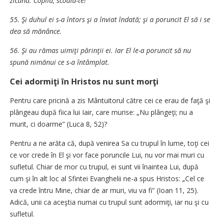
zicând: Copilă, scoală-te!
55. Şi duhul ei s-a întors şi a înviat îndată; şi a poruncit El să i se
dea să mănânce.
56. Şi au rămas uimiţi părinţii ei. Iar El le-a poruncit să nu
spună nimănui ce s-a întâmplat.
Cei adormiţi în Hristos nu sunt morţi
Pentru care pricină a zis Mântuitorul către cei ce erau de faţă şi
plângeau după fiica lui Iair, care murise: „Nu plângeţi; nu a
murit, ci doarme” (Luca 8, 52)?
Pentru a ne arăta că, după venirea Sa cu trupul în lume, toţi cei
ce vor crede în El şi vor face poruncile Lui, nu vor mai muri cu
sufletul. Chiar de mor cu trupul, ei sunt vii înaintea Lui, după
cum şi în alt loc al Sfintei Evanghelii ne-a spus Hristos: „Cel ce
va crede întru Mine, chiar de ar muri, viu va fi” (Ioan 11, 25).
Adică, unii ca aceştia numai cu trupul sunt adormiţi, iar nu şi cu
sufletul.