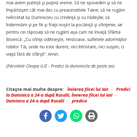
mai avem putinţă şi puţină vreme. Să ne spovedim şi să ne
împărtăşim cât mai des cu preacinstitele Taine; să ne rugăm
neîncetat lui Dumnezeu cu credinţă şi cu nădejde; să
îndemnăm şi pe fiii şi fraţii noştri la pocăinţă şi sfinţenie, iar
pentru cei răposaţi să ne rugăm aşa cum ne învaţă Sfânta
Biserică: „Cu sfinţii odihneşte, Hristoase, sufletele adormiţilor
robilor Tăi, unde nu este durere, nici întristare, nici suspin, ci
viaţă fără de sfârşit”. Amin.
(Părintele Cleopa ILIE - Predici la duminicile de peste an)
Citeşte mai multe despre:
Învierea fiicei lui Iair
-
Predici
la Duminica a 24-a după Rusalii, Învierea fiicei lui Iair
-
Duminica a 24-a după Rusalii
-
predica