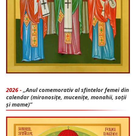
2026 -
„Anul comemorativ al sfintelor femei din
calendar (mironosițe, mu­cenițe, monahii, soții
și mame)”