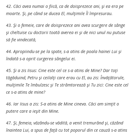
42. Căci avea numai o fiică, ca de doisprezece ani, şi ea era pe
moarte. Şi, pe când se ducea El, mulţimile Îl împresurau.
43. Şi o femeie, care de doisprezece ani avea scurgere de sânge
şi cheltuise cu doctorii toată averea ei şi de nici unul nu putuse
să fie vindecată,
44. Apropiindu-se pe la spate, s-a atins de poala hainei Lui şi
îndată s-a oprit curgerea sângelui ei.
45. Şi a zis Iisus: Cine este cel ce s-a atins de Mine? Dar toţi
tăgăduind, Petru şi ceilalţi care erau cu El, au zis: Învăţătorule,
mulţimile Te îmbulzesc şi Te strâmtorează şi Tu zici: Cine este cel
ce s-a atins de mine?
46. Iar Iisus a zis: S-a atins de Mine cineva. Căci am simţit o
putere care a ieşit din Mine.
47. Şi, femeia, văzându-se vădită, a venit tremurând şi, căzând
înaintea Lui, a spus de faţă cu tot poporul din ce cauză s-a atins