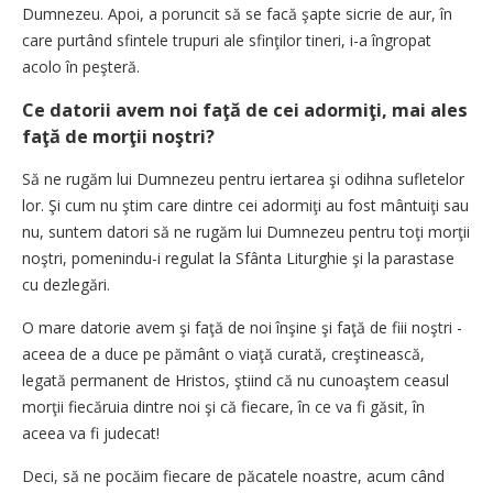
Dumnezeu. Apoi, a poruncit să se facă şapte sicrie de aur, în
care purtând sfintele trupuri ale sfinţilor tineri, i-a îngropat
acolo în peşteră.
Ce datorii avem noi faţă de cei adormiţi, mai ales
faţă de morţii noştri?
Să ne rugăm lui Dumnezeu pentru iertarea şi odihna sufletelor
lor. Şi cum nu ştim care dintre cei adormiţi au fost mântuiţi sau
nu, suntem datori să ne rugăm lui Dumnezeu pentru toţi morţii
noştri, pomenindu-i regulat la Sfânta Liturghie şi la parastase
cu dezlegări.
O mare datorie avem şi faţă de noi înşine şi faţă de fiii noştri -
aceea de a duce pe pământ o viaţă curată, creştinească,
legată permanent de Hristos, ştiind că nu cunoaştem ceasul
morţii fiecăruia dintre noi şi că fiecare, în ce va fi găsit, în
aceea va fi judecat!
Deci, să ne pocăim fiecare de păcatele noastre, acum când