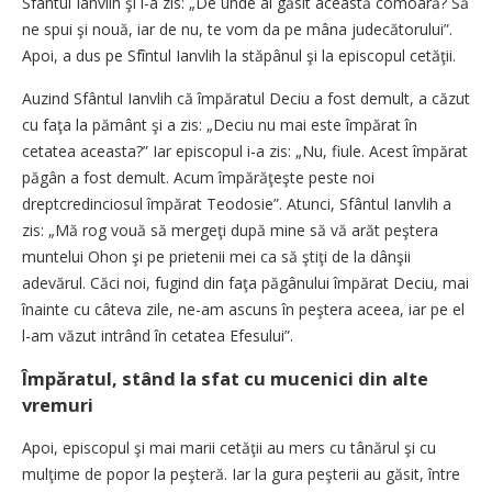
Sfântul Ianvlih şi i-a zis: „De unde ai găsit această comoară? Să
ne spui şi nouă, iar de nu, te vom da pe mâna judecătorului”.
Apoi, a dus pe Sfîntul Ianvlih la stăpânul şi la episcopul cetăţii.
Auzind Sfântul Ianvlih că împăratul Deciu a fost demult, a căzut
cu faţa la pământ şi a zis: „Deciu nu mai este împărat în
cetatea aceasta?” Iar episcopul i-a zis: „Nu, fiule. Acest împărat
păgân a fost demult. Acum împărăţeşte peste noi
dreptcredinciosul împărat Teodosie”. Atunci, Sfântul Ianvlih a
zis: „Mă rog vouă să mergeţi după mine să vă arăt peştera
muntelui Ohon şi pe prietenii mei ca să ştiţi de la dânşii
adevărul. Căci noi, fugind din faţa păgânului împărat Deciu, mai
înainte cu câteva zile, ne-am ascuns în peştera aceea, iar pe el
l-am văzut intrând în cetatea Efesului”.
Împăratul, stând la sfat cu mucenici din alte
vremuri
Apoi, episcopul şi mai marii cetăţii au mers cu tânărul şi cu
mulţime de popor la peşteră. Iar la gura peşterii au găsit, între