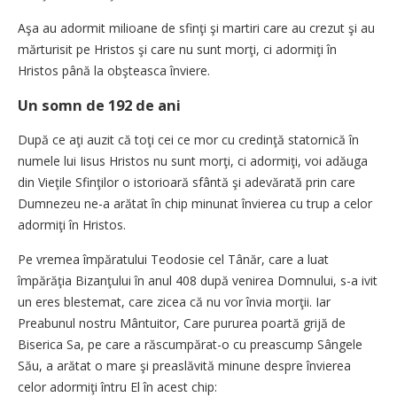
Aşa au adormit milioane de sfinţi şi martiri care au crezut şi au
mărturisit pe Hristos şi care nu sunt morţi, ci adormiţi în
Hristos până la obşteasca înviere.
Un somn de 192 de ani
După ce aţi auzit că toţi cei ce mor cu credinţă statornică în
numele lui Iisus Hristos nu sunt morţi, ci adormiţi, voi adăuga
din Vieţile Sfinţilor o istorioară sfântă şi adevărată prin care
Dumnezeu ne-a arătat în chip minunat învierea cu trup a celor
adormiţi în Hristos.
Pe vremea împăratului Teodosie cel Tânăr, care a luat
împărăţia Bizanţului în anul 408 după venirea Domnului, s-a ivit
un eres blestemat, care zicea că nu vor învia morţii. Iar
Preabunul nostru Mântuitor, Care pururea poartă grijă de
Biserica Sa, pe care a răscumpărat-o cu preascump Sângele
Său, a arătat o mare şi preaslăvită minune despre învierea
celor adormiţi întru El în acest chip: