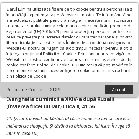
Ziarul Lumina utilizează fişiere de tip cookie pentru a personaliza și
îmbunătăți experiența ta pe Website-ul nostru. Te informăm că ne-
am actualizat politicile pentru a integra în acestea și în activitatea
curentă a Ziarului Lumina cele mai recente modificări propuse de
Regulamentul (UE) 2016/679 privind protecția persoanelor fizice în
ceea ce privește prelucrarea datelor cu caracter personal și privind
libera circulație a acestor date. Înainte de a continua navigarea pe
Website-ul nostru te rugăm să aloci timpul necesar pentru a citi și
Ziarul Lumina
›
Teologie și spiritualitate
›
Evanghelia de
înțelege conținutul Politicii de Cookie. Prin continuarea navigării pe
Duminică
›
„N-a murit, ci doarme!“
Website-ul nostru confirmi acceptarea utilizării fişierelor de tip
cookie conform Politicii de Cookie. Nu uita totuși că poți modifica în
„N-a murit, ci doarme!“
orice moment setările acestor fişiere cookie urmând instrucțiunile
din Politica de Cookie.
Data:
09 Noiembrie 2008
Politica de Cookie
GDPR
Accept
Evanghelia duminicii a XXIV-a după Rusalii
(Învierea fiicei lui Iair) Luca 8, 41-56
41. Şi, iată, a venit un bărbat, al cărui nume era Iair şi care era
mai-marele sinagogii. Şi căzând la picioarele lui Iisus, Îl ruga să
intre în casa Lui,