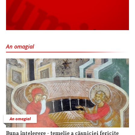
An omagial
An omagial
Buna înțelegere - temelie a căsniciei fericite