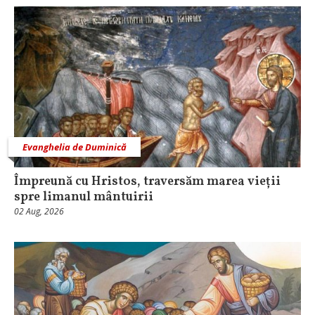
Evanghelia de Duminică
Împreună cu Hristos, traversăm marea vieții
spre limanul mântuirii
02 Aug, 2026