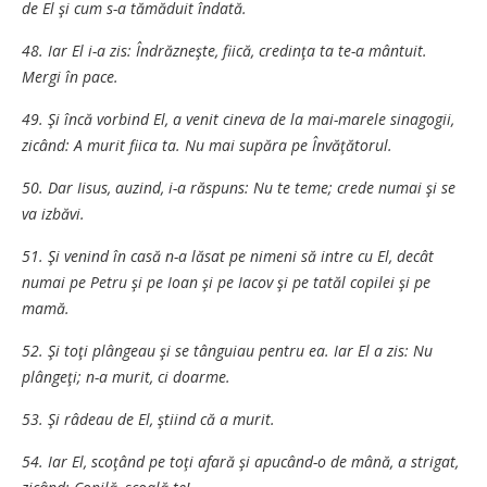
de El şi cum s-a tămăduit îndată.
48. Iar El i-a zis: Îndrăzneşte, fiică, credinţa ta te-a mântuit.
Mergi în pace.
49. Şi încă vorbind El, a venit cineva de la mai-marele sinagogii,
zicând: A murit fiica ta. Nu mai supăra pe Învăţătorul.
50. Dar Iisus, auzind, i-a răspuns: Nu te teme; crede numai şi se
va izbăvi.
51. Şi venind în casă n-a lăsat pe nimeni să intre cu El, decât
numai pe Petru şi pe Ioan şi pe Iacov şi pe tatăl copilei şi pe
mamă.
52. Şi toţi plângeau şi se tânguiau pentru ea. Iar El a zis: Nu
plângeţi; n-a murit, ci doarme.
53. Şi râdeau de El, ştiind că a murit.
54. Iar El, scoţând pe toţi afară şi apucând-o de mână, a strigat,