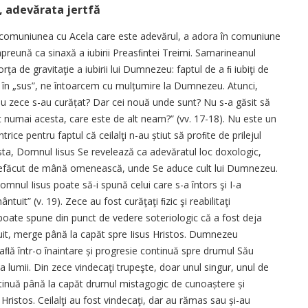
 adevărata jertfă
 comuniunea cu Acela care este adevărul, a adora în comuniune
preună ca sinaxă a iubirii Preasﬁntei Treimi. Samarineanul
rţa de gravitaţie a iubirii lui Dumnezeu: faptul de a ﬁ iubiţi de
g în „sus”, ne întoarcem cu mulțumire la Dumnezeu. Atunci,
 nu zece s-au curățat? Dar cei nouă unde sunt? Nu s-a găsit să
 numai acesta, care este de alt neam?” (vv. 17-18). Nu este un
rice pentru faptul că ceilalţi n-au știut să proﬁte de prilejul
sta, Domnul Iisus Se revelează ca adevăratul loc doxologic,
 nefăcut de mână omenească, unde Se aduce cult lui Dumnezeu.
omnul Iisus poate să-i spună celui care s-a întors şi I-a
ntuit” (v. 19). Zece au fost curăţaţi ﬁzic şi reabilitaţi
poate spune din punct de vedere soteriologic că a fost deja
tuit, merge până la capăt spre Iisus Hristos. Dumnezeu
ﬂă într-o înaintare și progresie continuă spre drumul Său
a lumii. Din zece vindecaţi trupeşte, doar unul singur, unul de
tinuă până la capăt drumul mistagogic de cunoaștere și
 Hristos. Ceilalţi au fost vindecaţi, dar au rămas sau și-au