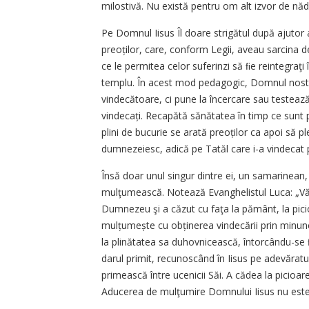
milostivă. Nu există pentru om alt izvor de năd
Pe Domnul Iisus Îl doare strigătul după ajutor 
preoților, care, conform Legii, aveau sarcina d
ce le permitea celor suferinzi să ﬁe reintegraţi în
templu. În acest mod pedagogic, Domnul nostru
vindecătoare, ci pune la încercare sau testează
vindecați. Recapătă sănătatea în timp ce sunt p
plini de bucurie se arată preoților ca apoi să 
dumnezeiesc, adică pe Tatăl care i-a vindecat p
Însă doar unul singur dintre ei, un samarinean, 
mulţumească. Notează Evanghelistul Luca: „Văz
Dumnezeu şi a căzut cu faţa la pământ, la picio
mulțumește cu obținerea vindecării prin minunea
la plinătatea sa duhovnicească, întorcându-se 
darul primit, recunoscând în Iisus pe adevăratul
primească între ucenicii Săi. A cădea la picioare
Aducerea de mulţumire Domnului Iisus nu este