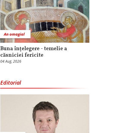
An omagial
Buna înțelegere - temelie a
căsniciei fericite
04 Aug, 2026
Editorial