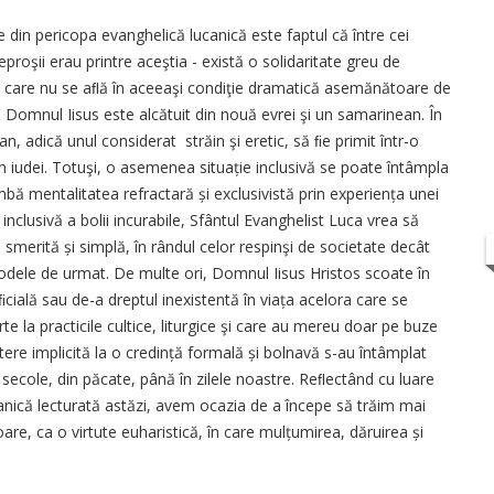
 din pericopa evanghelică lucanică este faptul că între cei
leproşii erau printre aceştia - există o solidaritate greu de
 cei care nu se aﬂă în aceeaşi condiţie dramatică asemănătoare de
pe Domnul Iisus este alcătuit din nouă evrei şi un samarinean. În
 adică unul considerat străin şi eretic, să ﬁe primit într-o
n iudei. Totuşi, o asemenea situație inclusivă se poate întâmpla
mbă mentalitatea refractară și exclusivistă prin experiența unei
nclusivă a bolii incurabile, Sfântul Evanghelist Luca vrea să
smerită și simplă, în rândul celor respinşi de societate decât
modele de urmat. De multe ori, Domnul Iisus Hristos scoate în
cială sau de-a dreptul inexistentă în viața acelora care se
rte la practicile cultice, liturgice şi care au mereu doar pe buze
ere implicită la o credință formală și bolnavă s-au întâmplat
secole, din păcate, până în zilele noastre. Reﬂectând cu luare
canică lecturată astăzi, avem ocazia de a începe să trăim mai
e, ca o virtute euharistică, în care mulțumirea, dăruirea și