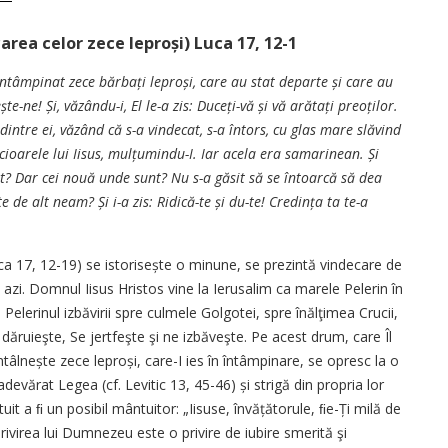
rea celor zece leproși) Luca 17, 12-1
întâmpinat zece bărbați leproși, care au stat departe și care au
ște-ne!
Și,
văzându-i, El le-a zis: Duceți-vă și vă arătați preoților.
dintre ei, văzând că s-a vindecat, s-a întors, cu glas mare slăvind
ioarele lui Iisus, mulțumindu-I. Iar acela era samarinean. Și
it? Dar cei nouă unde sunt? Nu s-a găsit să se întoarcă să dea
de alt neam? Și i-a zis: Ridică-te și du-te! Credința ta te-a
ca 17, 12-19) se istorisește o minune, se prezintă vindecare de
i azi. Domnul Iisus Hristos vine la Ierusalim ca marele Pelerin în
 Pelerinul izbăvirii spre culmele Golgotei, spre înălţimea Crucii,
 dăruieşte, Se jertfeşte şi ne izbăveşte. Pe acest drum, care Îl
tâlnește zece leproși, care-I ies în întâmpinare, se opresc la o
evărat Legea (cf. Levitic 13, 45-46) și strigă din propria lor
uit a ﬁ un posibil mântuitor: „Iisuse, învățătorule, ﬁe-Ți milă de
privirea lui Dumnezeu este o privire de iubire smerită şi