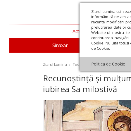
Ziarul Lumina utilizea
informăm că ne-am actu
recente modificări pr
prelucrarea datelor cu
Actualitate religioasă
T
Website-ul nostru te 
continuarea navigării 
Cookie. Nu uita totuși 
Sinaxar
Apostolul zilei
Evang
de Cookie.
Politica de Cookie
Ziarul Lumina
›
Teologie și spiritualitate
›
Evang
Recunoștință și mulțu
iubirea Sa milostivă
st
Septembrie
Octombrie
Noiembrie
Decembrie
Ianuar