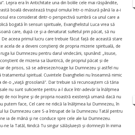
. Lepra era în Antichitate una din bolile cele mai răspândite,
eastă boală devastează trupul omului într-o măsură până la a-i
sul era considerat dintr-o perspectivă sumbră ca unul care a
ică bogată în sensuri spirituale, Evanghelistul Luca vrea să
oană care, după ce şi-a denaturat suﬂetul prin păcat, să nu
. De aceea primul lucru care trebuie făcut față de această stare
e acela de a deveni conştienţi de propria mizerie spirituală, de
 ruga lui Dumnezeu pentru darul vindecării, spunând: „Iisuse,
 conştient de mizeria sa lăuntrică, de propriul păcat și de
hiar de prisos, să se adreseze/roage lui Dumnezeu şi astfel nu
ză tratamentul spiritual. Cuvintele Evangheliei nu înseamnă nimic
ra de-o „viaţă grosolană”. Dar trebuie să recunoaştem că tăria
r sale nu sunt suﬁciente pentru a-l duce într-adevăr la înălţimea
eraţi de noi înşine şi de propria noastră existenţă umană dacă nu
u putem face, Cel care ne ridică la înălţimea lui Dumnezeu, în
Fiul lui Dumnezeu care S-a întrupat de la Dumnezeu Tatăl pentru
ivă ne ia de mână şi ne conduce spre cele ale lui Dumnezeu.
ne la Tatăl, ﬁindcă Tu singur sălășluiești și domneşti în inima