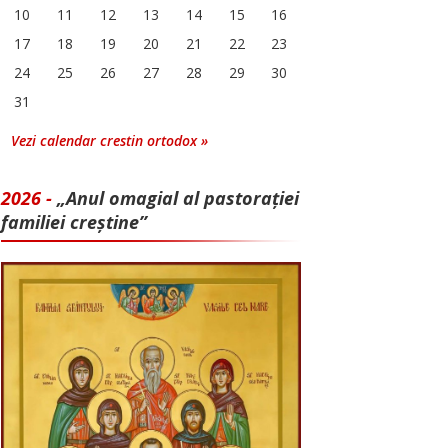
10
11
12
13
14
15
16
17
18
19
20
21
22
23
24
25
26
27
28
29
30
31
Vezi calendar crestin ortodox »
2026 -
„Anul omagial al pastorației
familiei creștine”