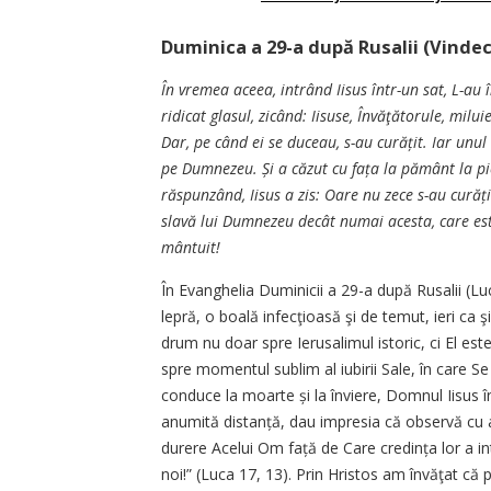
Duminica a 29-a după Rusalii (Vindeca
În vremea aceea, intrând Iisus într-un sat, L-au 
ridicat glasul, zicând:
Iisuse,
Învăţătorule,
miluie
Dar, pe când ei se duceau, s-au curățit. Iar unul 
pe Dumnezeu. Și a căzut cu fața la pământ la pic
răspunzând, Iisus a zis: Oare nu zece s-au curăț
slavă lui Dumnezeu decât numai acesta, care este 
mântuit!
În Evanghelia Duminicii a 29-a după Rusalii (Lu
lepră, o boală infecţioasă şi de temut, ieri ca ş
drum nu doar spre Ierusalimul istoric, ci El este
spre momentul sublim al iubirii Sale, în care Se
conduce la moarte și la înviere, Domnul Iisus în
anumită distanță, dau impresia că observă cu ad
durere Acelui Om față de Care credința lor a int
noi!” (Luca 17, 13). Prin Hristos am învăţat că 