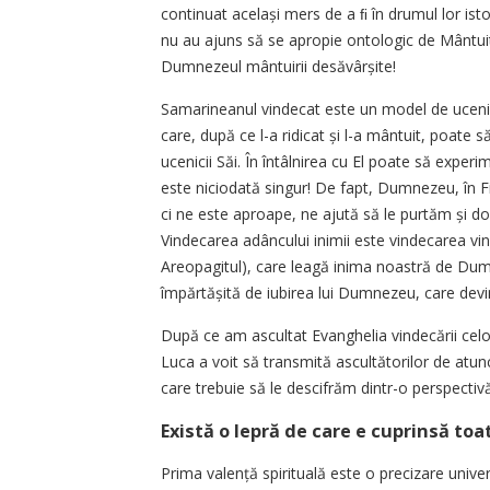
continuat același mers de a ﬁ în drumul lor isto
nu au ajuns să se apropie ontologic de Mântuit
Dumnezeul mântuirii desăvârșite!
Samarineanul vindecat este un model de ucenic
care, după ce l-a ridicat și l-a mântuit, poate s
ucenicii Săi. În întâlnirea cu El poate să expe
este niciodată singur! De fapt, Dumnezeu, în Fi
ci ne este aproape, ne ajută să le purtăm și do
Vindecarea adâncului inimii este vindecarea vinde
Areopagitul), care leagă inima noastră de Dum
împărtășită de iubirea lui Dumnezeu, care devine
După ce am ascultat Evanghelia vindecării cel
Luca a voit să transmită ascultătorilor de atunci
care trebuie să le descifrăm dintr-o perspectivă 
Există o lepră de care e cuprinsă to
Prima valență spirituală este o precizare univer