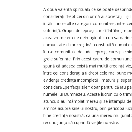
A doua valență spirituală ce se poate desprinde
consideraţi drept cei din urmă ai societăţii - şi 
întâlnit între alte categorii comunitare, între
suferință. Grupul de leproşi care îl întâlneşte 
acea vreme era de neimaginat ca un samarinean,
comunitate chiar creştină, constituită numai di
într-o comunitate de iudei leproşi, care-și schi
grele suferințe. Prin acest cadru de comuniune i
spună că adesea există mai multă credință vie, 
între cei consideraţi a ﬁ drept cele mai bune 
evidenţă credinţa incompletă, imatură și superﬁ
consideră „perfecţii zilei” doar pentru că iau pa
numele lui Dumnezeu. Aceste lucruri cu o trimit
atunci, s-au întâmplat mereu și se întâmplă de 
aminte asupra sinelui nostru, prin pericopa lu
bine credinţa noastră, ca una mereu mulțumitoar
recunoștința să cuprindă viețile noastre.