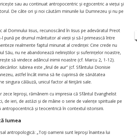
ricește sau au continuat antropocentric și egocentric a viețui şi
orul. De câte ori şi noi căutăm minunile lui Dumnezeu şi nu pe
 al Domnului Iisus, recunoscând în Iisus pe adevăratul Preot
ă-l pună pe drumul mântuitor al vieții și să-l primească între
rimenteze realmente faptul minunat al credinței: Cine crede nu
ul Său, nu ne abandonează neliniștilor și suferințelor noastre,
rește să vindece adâncul inimii noastre (cf. Marcu 2, 1-12).
cărilor. Iubirea este „ﬁrul de aur” (cf. Sfântului Dionisie
nezeu, astfel încât inima să ﬁe cuprinsă de sănătatea
 singura călăuză, unicul factor al ﬁinţării sale.
or zece leproşi, rămânem cu impresia că Sfântul Evanghelist
, de ieri, de astăzi și de mâine o serie de valențe spirituale pe
antropocentrică și teocentrică în contextul istorisirii.
ată lumea
sal antropologică: „Toţi oamenii sunt leproşi înaintea lui