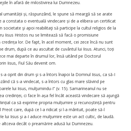
ejde în afară de milostivirea lui Dumnezeu.
al umanității și, răspunzând, le spune să meargă să se arate
e a constata o eventuală vindecare și de a elibera un certiﬁcat
 societate şi apoi reabilitaţi să participe la cultul religios de la
 Iisus Hristos nu se limitează să facă o promisiune
 credința lor. De fapt, în acel moment, cei zece încă nu sunt
e drum, după ce au ascultat de cuvântul lui Iisus. Atunci, toți
plece mai departe în drumul lor, însă uitând pe Doctorul
rin Iisus, Fiul Său devenit om.
s-a oprit din drum şi s-a întors înapoi la Domnul Iisus, ca să-I
ând că s-a vindecat, s-a întors cu glas mare slăvind pe
arele lui Iisus, mulţumindu-I” (v. 15). Samarineanul nu se
 credinței, ci face în așa fel încât această vindecare să ajungă
ﬁințial ca să exprime propria mulțumire și recunoștință pentru
 Preot care, după ce l-a ridicat și l-a mântuit, poate să-l
le lui Iisus şi a-I aduce mulţumire este un act cultic, de laudă.
 altceva decât o preamărire adusă lui Dumnezeu.