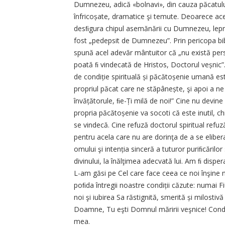
Dumnezeu, adică «bolnavi», din cauza păcatului”
înfricoșate, dramatice şi temute. Deoarece ac
desﬁgura chipul asemănării cu Dumnezeu, lepro
fost „pedepsit de Dumnezeu”. Prin pericopa bibl
spună acel adevăr mântuitor că „nu există pers
poată ﬁ vindecată de Hristos, Doctorul veșnic”
de condiție spirituală și păcătoșenie umană est
propriul păcat care ne stăpânește, şi apoi a ne
învățătorule, ﬁe-Ți milă de noi!” Cine nu devine
propria păcătoșenie va socoti că este inutil, c
se vindecă. Cine refuză doctorul spiritual refu
pentru acela care nu are dorinţa de a se elibe
omului şi intenția sinceră a tuturor puriﬁcărilo
divinului, la înălţimea adecvată lui. Am ﬁ disp
L-am găsi pe Cel care face ceea ce noi înşine n
poﬁda întregii noastre condiții căzute: numai 
noi şi iubirea Sa răstignită, smerită și milost
Doamne, Tu eşti Domnul măririi veşnice! Condu-
mea.