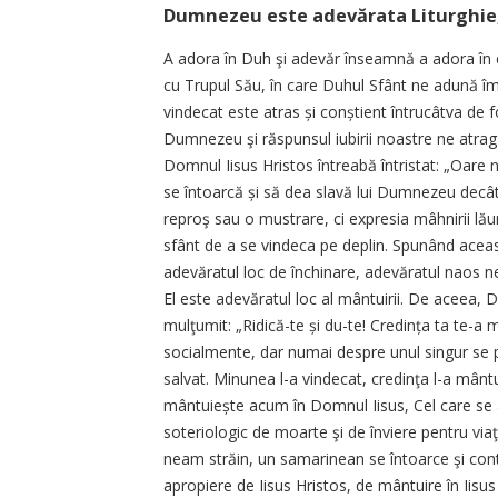
Dumnezeu este adevărata Liturghie,
A adora în Duh şi adevăr înseamnă a adora în
cu Trupul Său, în care Duhul Sfânt ne adună îm
vindecat este atras și conștient întrucâtva de fo
Dumnezeu şi răspunsul iubirii noastre ne atra
Domnul Iisus Hristos întreabă întristat: „Oare
se întoarcă și să dea slavă lui Dumnezeu decât
reproş sau o mustrare, ci expresia mâhnirii lăunt
sfânt de a se vindeca pe deplin. Spunând acea
adevăratul loc de închinare, adevăratul naos
El este adevăratul loc al mântuirii. De aceea, D
mulţumit: „Ridică-te și du-te! Credința ta te-a mâ
socialmente, dar numai despre unul singur se 
salvat. Minunea l-a vindecat, credinţa l-a mân
mântuiește acum în Domnul Iisus, Cel care se a
soteriologic de moarte şi de înviere pentru viaţ
neam străin, un samarinean se întoarce şi con
apropiere de Iisus Hristos, de mântuire în Iisus