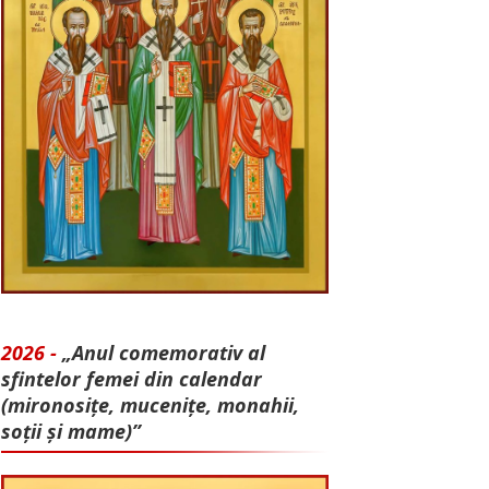
2026 -
„Anul comemorativ al
sfintelor femei din calendar
(mironosițe, mu­cenițe, monahii,
soții și mame)”