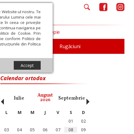
e Website-ul nostru. Te
iarului Lumina cele mai
ce în ceea ce privește
a continua navigarea pe
Opinii
Filantropie
iticii de Cookie. Prin
ie conform Politicii de
trucțiunile din Politica
iturgica
Patristica
Rugăciuni
Accept
ea Sa milostivă
Calendar ortodox
‹
›
August
Iulie
Septembrie
Octombrie
Noiembri
2026
L
M
M
J
V
S
D
01
02
03
04
05
06
07
08
09