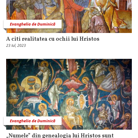
Evanghelia de Duminică
A citi realitatea cu ochii lui Hristos
23 Iul, 2023
Evanghelia de Duminică
„Numele” din genealogia lui Hristos sunt