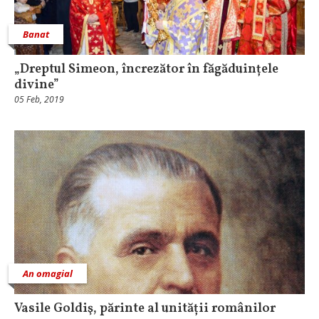
Banat
„Dreptul Simeon, încrezător în făgăduințele
divine”
05 Feb, 2019
An omagial
Vasile Goldiş, părinte al unității românilor