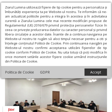
Ziarul Lumina utilizează fişiere de tip cookie pentru a personaliza și
îmbunătăți experiența ta pe Website-ul nostru. Te informăm că ne-
am actualizat politicile pentru a integra în acestea și în activitatea
curentă a Ziarului Lumina cele mai recente modificări propuse de
Regulamentul (UE) 2016/679 privind protecția persoanelor fizice în
ceea ce privește prelucrarea datelor cu caracter personal și privind
libera circulație a acestor date. Înainte de a continua navigarea pe
Website-ul nostru te rugăm să aloci timpul necesar pentru a citi și
Ziarul Lumina
›
Arhim. Conf. Univ. Dr. Teofan Mada
înțelege conținutul Politicii de Cookie. Prin continuarea navigării pe
Arhim. Conf. Univ. Dr. Teofan Mada
Website-ul nostru confirmi acceptarea utilizării fişierelor de tip
cookie conform Politicii de Cookie. Nu uita totuși că poți modifica în
orice moment setările acestor fişiere cookie urmând instrucțiunile
din Politica de Cookie.
Politica de Cookie
GDPR
Accept
Știri